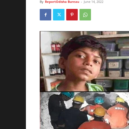
By
ReportOdisha Bureau
-
June 14, 2022