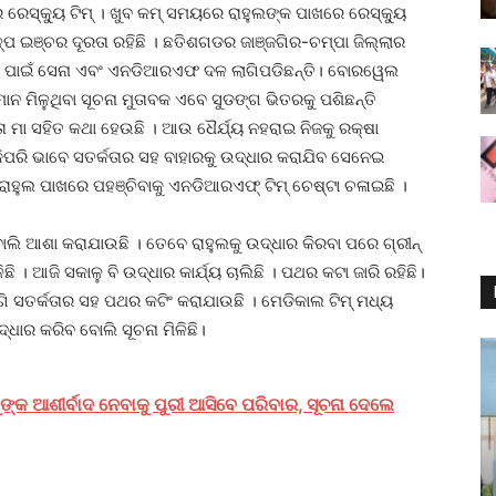
 ରେସ୍କ୍ୟୁ ଟିମ୍ । ଖୁବ କମ୍ ସମୟରେ ରାହୁଲଙ୍କ ପାଖରେ ରେସ୍କ୍ୟୁ
ପ ଇଞ୍ଚର ଦୂରତା ରହିଛି । ଛତିଶଗଡର ଜାଞ୍ଜଗିର-ଚମ୍ପା ଜିଲ୍ଲାର
ବା ପାଇଁ ସେନା ଏବଂ ଏନଡିଆରଏଫ ଦଳ ଲାଗିପଡିଛନ୍ତି। ବୋରୱେଲ
ମାନ ମିଳୁଥିବା ସୂଚନା ମୁତାବକ ଏବେ ସୁଡଙ୍ଗ ଭିତରକୁ ପଶିଛନ୍ତି
 ମା ସହିତ କଥା ହେଉଛି । ଆଉ ଧୈର୍ଯ୍ୟ ନହରାଇ ନିଜକୁ ରକ୍ଷା
 କିପରି ଭାବେ ସତର୍କତାର ସହ ବାହାରକୁ ଉଦ୍ଧାର କରାଯିବ ସେନେଇ
ରାହୁଲ ପାଖରେ ପହଞ୍ଚିବାକୁ ଏନଡିଆରଏଫ୍ ଟିମ୍ ଚେଷ୍ଟା ଚଳାଇଛି ।
ଲି ଆଶା କରାଯାଉଛି । ତେବେ ରାହୁଲକୁ ଉଦ୍ଧାର କିରବା ପରେ ଗ୍ରୀନ୍
 । ଆଜି ସକାଳୁ ବି ଉଦ୍ଧାର କାର୍ଯ୍ୟ ଚାଲିଛି । ପଥର କଟା ଜାରି ରହିଛି।
ଗି ସତର୍କତାର ସହ ପଥର କଟିଂ କରାଯାଉଛି । ମେଡିକାଲ ଟିମ୍‌ ମଧ୍ୟ
ଉଦ୍ଧାର କରିବ ବୋଲି ସୂଚନା ମିଳିଛି।
ୁଙ୍କ ଆଶୀର୍ବାଦ ନେବାକୁ ପୁରୀ ଆସିବେ ପରିବାର, ସୂଚନା ଦେଲେ