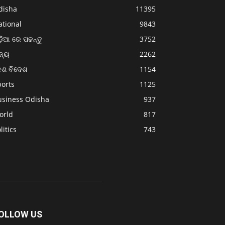
disha
11395
ational
9843
଼ିଆ ରେ ପଢନ୍ତୁ
3752
ଜ୍ୟ
2262
େଶ ବିଦେଶ
1154
ports
1125
usiness Odisha
937
orld
817
litics
743
OLLOW US