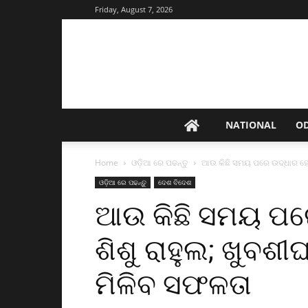
Friday, August 7, 2026
NATIONAL
O
Home
ଓଡ଼ିଆ ରେ ପଢନ୍ତୁ
ଆଉ କିଛି ସମୟ ପରେ ଉଦ୍ଧାର ହେବ କ
ଓଡ଼ିଆ ରେ ପଢନ୍ତୁ
ଦେଶ ବିଦେଶ
ଆଉ କିଛି ସମୟ ପରେ
ଶିଶୁ ରାହୁଲ; ଖୁବଶ
ମିଳିବ ସଫଳତା