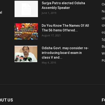
Surjya Patro elected Odisha
O
Assembly Speaker
N
al
June 1, 2019
ଓଡ
ରା
Do You Know The Names Of All
The 56 Items Offered...
ଦ
August 17, 2021
S
B
Odisha Govt. may consider re-
introducing board exam in
W
class V and...
Po
May 4, 2016
OUT US
F