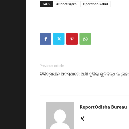
TAGS
#Chhatisgarh
Operation Rahul
Previous article
ଚିକିତ୍ସାଧୀନ ଅବସ୍ଥାରେ ଆଖି ବୁଜିଲା ଗୁଳିବିଦ୍ଧ ଦନ୍ତାହା
ReportOdisha Bureau