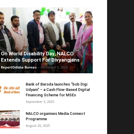
On World Disability Day, NALCO
Extends Support For Divyangjans
ReportOdisha Bureau
-
December 5, 2025
Bank of Baroda launches “bob Digi
Udyam” – a Cash Flow-Based Digital
Financing Scheme for MSEs
September 3, 2025
NALCO organises Media Connect
Programme
August 20, 2025