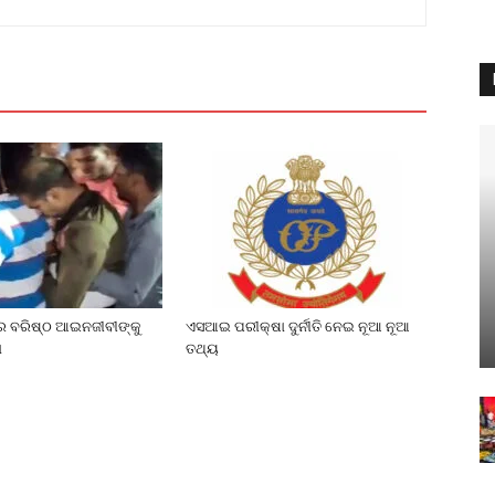
େ ବରିଷ୍ଠ ଆଇନଜୀବୀଙ୍କୁ
ଏସଆଇ ପରୀକ୍ଷା ଦୁର୍ନୀତି ନେଇ ନୂଆ ନୂଆ
ା
ତଥ୍ୟ