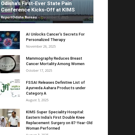
Odisha’s First-Ever State Pain
Conference Kicks-Off at KIMS
ReportOdisha Bureau
-
December 7, 2025
AI Unlocks Cancer’s Secrets For
Personalized Therapy
November 26, 2025
Mammography Reduces Breast
Cancer Mortality Among Women
October 17, 2025
FSSAI Releases Definitive List of
Ayurveda Aahara Products under
Category A
August 3, 2025
KIMS Super Speciality Hospital:
Eastern India’s First Double Knee
Replacement Surgery on 87-Year-Old
Woman Performed
August 3, 2025