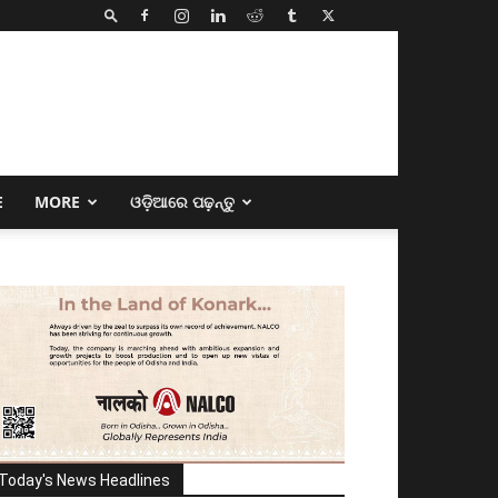
E
MORE
ଓଡ଼ିଆରେ ପଢ଼ନ୍ତୁ
Today's News Headlines