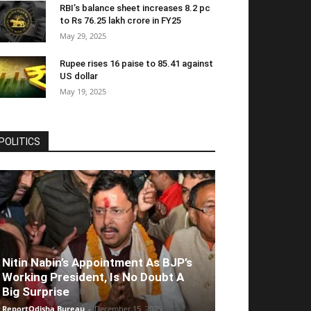
RBI’s balance sheet increases 8.2 pc
to Rs 76.25 lakh crore in FY25
May 29, 2025
Rupee rises 16 paise to 85.41 against
US dollar
May 19, 2025
POLITICS
Nitin Nabin’s Appointment As BJP’s
Working President, Is No Doubt A
Big Surprise
ReportOdisha Bureau
-
December 15, 2025