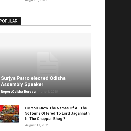
POPULAR
Surjya Patro elected Odisha
Assembly Speaker
ReportOdisha Bureau
-
June 1, 2019
Do You Know The Names Of All The
56 Items Offered To Lord Jagannath
In The Chappan Bhog ?
August 17, 2021