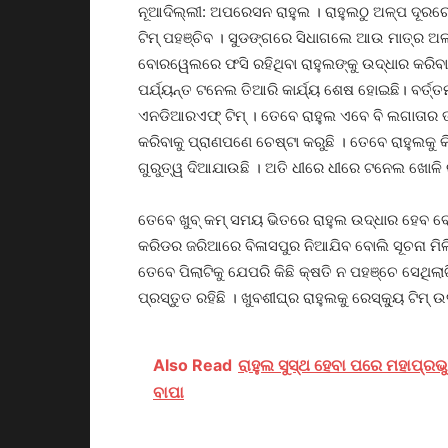
ନୂଆଦିଲ୍ଲୀ: ଅପରେସନ ରାହୁଲ । ରାହୁଲଠୁ ଅଳ୍ପ ଦୂରରେ
ଟିମ୍ ପହଞ୍ଚିବ । ସୁଡଙ୍ଗରେ ସିଧାଗଲେ ଆଉ ମାତ୍ର ଅଳ୍
ବୋରୱେଲରେ ଫସି ରହିଥିବା ରାହୁଲଙ୍କୁ ଉଦ୍ଧାର କରି
ପର୍ଯ୍ୟନ୍ତ ଟନେଲ ତିଆରି କାର୍ଯ୍ୟ ଶେଷ ହୋଇଛି। ବର୍ତ୍ତ
ଏନଡିଆରଏଫ୍ ଟିମ୍ । ତେବେ ରାହୁଲ ଏବେ ବି ଲଗାତାର ତା
କରିବାକୁ ପ୍ରାଣପଣେ ଚେଷ୍ଟା କରୁଛି । ତେବେ ରାହୁଲକୁ
ଗୁରୁତ୍ୱ ଦିଆଯାଉଛି । ଅତି ଧୀରେ ଧୀରେ ଟନେଲ ଖୋଳି 
ତେବେ ଖୁବ୍ କମ୍ ସମୟ ଭିତରେ ରାହୁଲ ଉଦ୍ଧାର ହେବ ବୋ
କରିଡର ଜରିଆରେ ବିଳାସପୁର ନିଆଯିବ ବୋଲି ସୂଚନା ମିଳିଛି
ତେବେ ପିଲାଟିକୁ ଯେପରି କିଛି କ୍ଷତି ନ ପହଞ୍ଚେ ସେଥିଲା
ପ୍ରସ୍ତୁତ ରହିଛି । ଖୁବଶୀଘ୍ର ରାହୁଲକୁ ରେସ୍କ୍ୟୁ ଟିମ୍ 
Also Read
ରାହୁଲ ସୁସ୍ଥ ହେବା ପରେ ମହାପ୍ରଭ
ବାପା