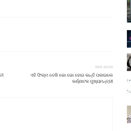
Next article
ତୀ
ଏହି ଫିଲ୍ମ ଦେଖି ଭୋ ଭୋ ହୋଇ କାନ୍ଦି ପକାଇଲେ
କର୍ଣ୍ଣାଟକ ମୁଖ୍ୟମନ୍ତ୍ରୀ