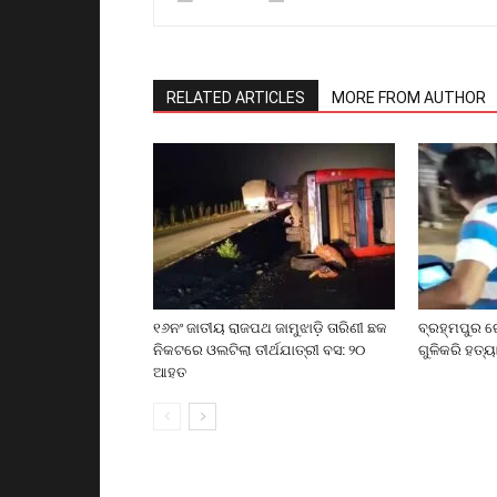
RELATED ARTICLES
MORE FROM AUTHOR
୧୬ନଂ ଜାତୀୟ ରାଜପଥ ଜାମୁଝାଡ଼ି ତାରିଣୀ ଛକ
ବ୍ରହ୍ମପୁର ର
ନିକଟରେ ଓଲଟିଲା ତୀର୍ଥଯାତ୍ରୀ ବସ: ୨୦
ଗୁଳିକରି ହତ୍ୟ
ଆହତ