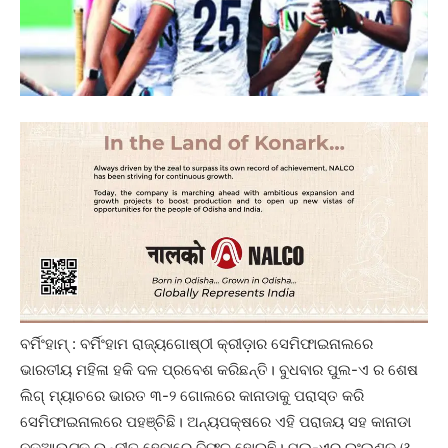
ବର୍ମିଂହାମ୍‌ : ବର୍ମିଂହାମ ରାଜ୍ୟଗୋଷ୍ଠୀ କ୍ରୀଡ଼ାର ସେମିଫାଇନାଲରେ
ଭାରତୀୟ ମହିଳା ହକି ଦଳ ପ୍ରବେଶ କରିଛନ୍ତି। ବୁଧବାର ପୁଲ-ଏ ର ଶେଷ
ଲିଗ୍‌ ମ୍ୟାଚରେ ଭାରତ ୩-୨ ଗୋଲରେ କାନାଡାକୁ ପରାସ୍ତ କରି
ସେମିଫାଇନାଲରେ ପହଞ୍ଚିଛି। ଅନ୍ୟପକ୍ଷରେ ଏହି ପରାଜୟ ସହ କାନାଡା
ନକ୍‌ଆଉଟକୁ ଉନ୍ନୀତ ହେବାରେ ବିଫଳ ହୋଇଛି। ପୁଲ-ଏରୁ ଇଂଲଣ୍ଡ ଓ