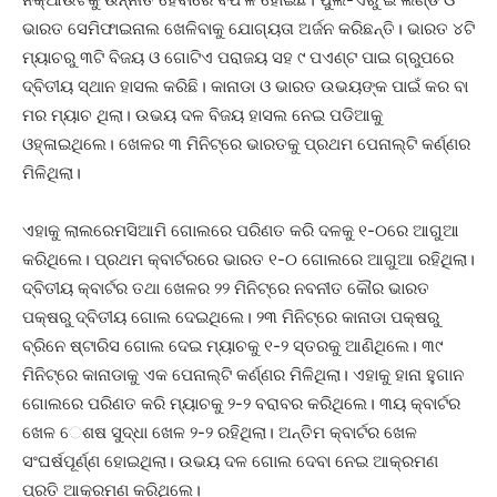
ଭାରତ ସେମିଫାଇନାଲ ଖେଳିବାକୁ ଯୋଗ୍ୟତା ଅର୍ଜନ କରିଛନ୍ତି। ଭାରତ ୪ଟି
ମ୍ୟାଚରୁ ୩ଟି ବିଜୟ ଓ ଗୋଟିଏ ପରାଜୟ ସହ ୯ ପଏଣ୍ଟ ପାଇ ଗ୍ରୁପରେ
ଦ୍ବିତୀୟ ସ୍ଥାନ ହାସଲ କରିଛି। କାନାଡା ଓ ଭାରତ ଉଭୟଙ୍କ ପାଇଁ କର ବା
ମର ମ୍ୟାଚ ଥିଲା। ଉଭୟ ଦଳ ବିଜୟ ହାସଲ ନେଇ ପଡିଆକୁ
ଓହ୍ଳାଇଥିଲେ। ଖେଳର ୩ ମିନିଟ୍‌ରେ ଭାରତକୁ ପ୍ରଥମ ପେନାଲ୍ଟି କର୍ଣ୍ଣର
ମିଳିଥିଲା।
ଏହାକୁ ଲାଲରେମସିଆମି ଗୋଲରେ ପରିଣତ କରି ଦଳକୁ ୧-୦ରେ ଆଗୁଆ
କରିଥିଲେ। ପ୍ରଥମ କ୍ବାର୍ଟରରେ ଭାରତ ୧-୦ ଗୋଲରେ ଆଗୁଆ ରହିଥିଲା।
ଦ୍ବିତୀୟ କ୍ବାର୍ଟର ତଥା ଖେଳର ୨୨ ମିନିଟ୍‌ରେ ନବନୀତ କୌର ଭାରତ
ପକ୍ଷରୁ ଦ୍ବିତୀୟ ଗୋଲ ଦେଇଥିଲେ। ୨୩ ମିନିଟ୍‌ରେ କାନାଡା ପକ୍ଷରୁ
ବ୍ରିନେ ଷ୍ଟାରିସ ଗୋଲ ଦେଇ ମ୍ୟାଚକୁ ୧-୨ ସ୍ତରକୁ ଆଣିଥିଲେ। ୩୯
ମିନିଟ୍‌ରେ କାନାଡାକୁ ଏକ ପେନାଲ୍ଟି କର୍ଣ୍ଣର ମିଳିଥିଲା। ଏହାକୁ ହାନା ହୁଗାନ
ଗୋଲରେ ପରିଣତ କରି ମ୍ୟାଚକୁ ୨-୨ ବରାବର କରିଥିଲେ। ୩ୟ କ୍ବାର୍ଟର
ଖେଳ ​‌େ​‌ଶଷ ସୁଦ୍ଧା ଖେଳ ୨-୨ ରହିଥିଲା। ଅନ୍ତିମ କ୍ବାର୍ଟର ଖେଳ
ସଂଘର୍ଷପୂର୍ଣ୍ଣ ହୋଇଥିଲା। ଉଭୟ ଦଳ ଗୋଲ ଦେବା ନେଇ ଆକ୍ରମଣ
ପ୍ରତି ଆକ୍ରମଣ କରିଥିଲେ।