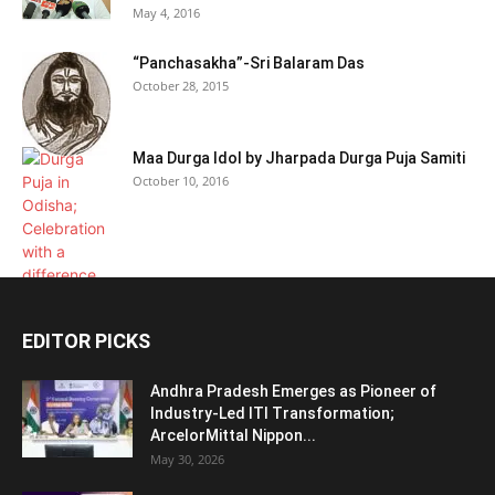
May 4, 2016
“Panchasakha”-Sri Balaram Das
October 28, 2015
Maa Durga Idol by Jharpada Durga Puja Samiti
October 10, 2016
EDITOR PICKS
Andhra Pradesh Emerges as Pioneer of
Industry-Led ITI Transformation;
ArcelorMittal Nippon...
May 30, 2026