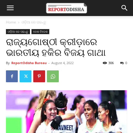
Home
ଓଡ଼ିଆ ରେ ପଢନ୍ତୁ
ଓଡ଼ିଆ ରେ ପଢନ୍ତୁ
ଦେଶ ବିଦେଶ
ରାଜ୍ୟଗୋଷ୍ଠୀ କ୍ରୀଡ଼ାରେ
ଭାରତୀୟ ହକିର ବିଜୟ ଗାଥା
By
ReportOdisha Bureau
-
August 4, 2022
306
0