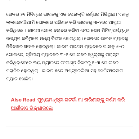
ଖେଳର ୫୧ ମିନିଟ୍‌ରେ ଭାରତକୁ ଏକ ପେନାଲ୍ଟି କର୍ଣ୍ଣର ମିଳିଥିଲା। ଏହାକୁ
ଲାଲରେମସିଆମି ଗୋଲରେ ପରିଣତ କରି ଭାରତକୁ ୩-୨ରେ ଆଗୁଆ
କରିଥିଲେ । କାନାଡା ଗୋଲ ବରାବର କରିବା ନେଇ ଶେଷ ମିନିଟ୍‌ ପର୍ଯ୍ୟନ୍ତ
ଉଦ୍ୟମ କରିଥିଲେ ମଧ୍ୟ ବିଫଳ ହୋଇଥିଲା। ଶେଷରେ ଭାରତ ମ୍ୟାଚକୁ
ଜିତିବାରେ ସଫଳ ହୋଇଥିଲା। ଭାରତ ପ୍ରଥମ ମ୍ୟାଚରେ ଘାନାକୁ ୫-୦
ଗୋଲରେ, ଦ୍ବିତୀୟ ମ୍ୟାଚରେ ୩-୧ ଗୋଲରେ ୱେଲ୍‌ସକୁ ପରାସ୍ତ
କରିଥିବାବେଳେ ୩ୟ ମ୍ୟାଚରେ ଇଂଲଣ୍ଡ ନିକଟରୁ ୧-୩ ଗୋଲରେ
ପରାଜିତ ହୋଇଥିଲା। ଭାରତ ୫​ରେ‌ ଅଷ୍ଟ୍ରେଲିଆ ସହ ସେମିଫାଇନାଲ
ମ୍ୟାଚ ଖେଳିବ।
Also Read
ମୁଖ୍ୟମନ୍ତ୍ରୀ ଘଟଗାଁ ମା ତାରିଣୀଙ୍କୁ ଦର୍ଶନ କରି
ଆର୍ଶୀବାଦ ଭିକ୍ଷାକଲେ