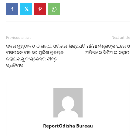
Previous article
Next article
ଦଳର ମୁଖ୍ୟାଳୟ ଓ ଗାନ୍ଧୀ ପରିବାର
ଶିଳ୍ପପତି ମହିମା ମିଶ୍ରଙ୍କ ଘରେ ଓ
ବାସଭବନ ବାହାରେ ପୁଲିସ ମୁତୟନ
ଅଫିସ୍‌ରେ ସିବିଆଇ ଚଢ଼ାଉ
କରାଯିବାରୁ କଂଗ୍ରେସର ତୀବ୍ର
ପ୍ରତିବାଦ
ReportOdisha Bureau