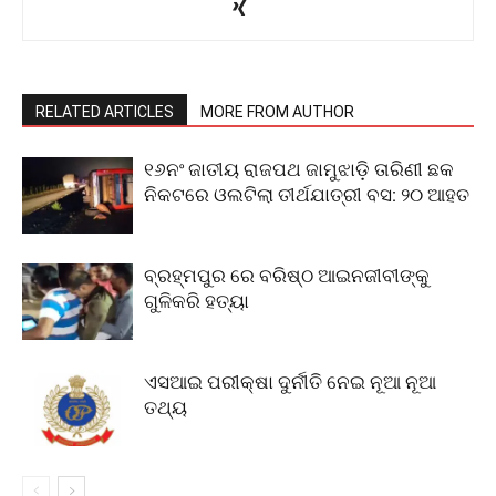
RELATED ARTICLES
MORE FROM AUTHOR
୧୬ନଂ ଜାତୀୟ ରାଜପଥ ଜାମୁଝାଡ଼ି ତାରିଣୀ ଛକ
ନିକଟରେ ଓଲଟିଲା ତୀର୍ଥଯାତ୍ରୀ ବସ: ୨୦ ଆହତ
ବ୍ରହ୍ମପୁର ରେ ବରିଷ୍ଠ ଆଇନଜୀବୀଙ୍କୁ
ଗୁଳିକରି ହତ୍ୟା
ଏସଆଇ ପରୀକ୍ଷା ଦୁର୍ନୀତି ନେଇ ନୂଆ ନୂଆ
ତଥ୍ୟ