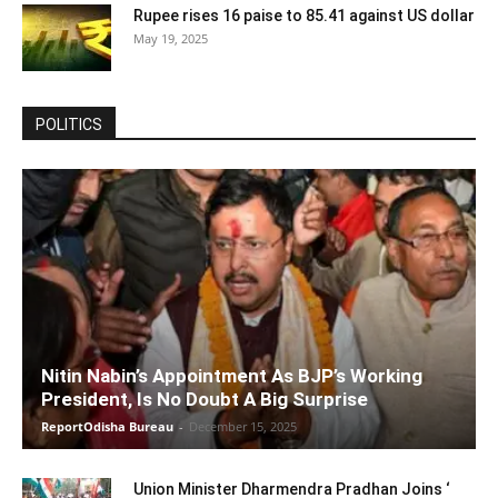
Rupee rises 16 paise to 85.41 against US dollar
May 19, 2025
POLITICS
Nitin Nabin’s Appointment As BJP’s Working
President, Is No Doubt A Big Surprise
ReportOdisha Bureau
-
December 15, 2025
Union Minister Dharmendra Pradhan Joins ‘