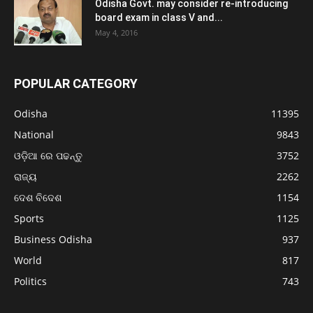
Odisha Govt. may consider re-introducing
board exam in class V and...
May 4, 2016
POPULAR CATEGORY
Odisha
11395
National
9843
ଓଡ଼ିଆ ରେ ପଢନ୍ତୁ
3752
ରାଜ୍ୟ
2262
ଦେଶ ବିଦେଶ
1154
Sports
1125
Business Odisha
937
World
817
Politics
743