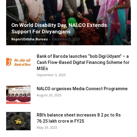
On World Disability Day, NALCO Extends
Support For Divyangjans
ReportOdisha Bureau
-
December 5, 2025
Bank of Baroda launches “bob Digi Udyam” – a
Cash Flow-Based Digital Financing Scheme for
MSEs
September 3, 2025
NALCO organises Media Connect Programme
August 20, 2025
RBI’s balance sheet increases 8.2 pc to Rs
76.25 lakh crore in FY25
May 29, 2025