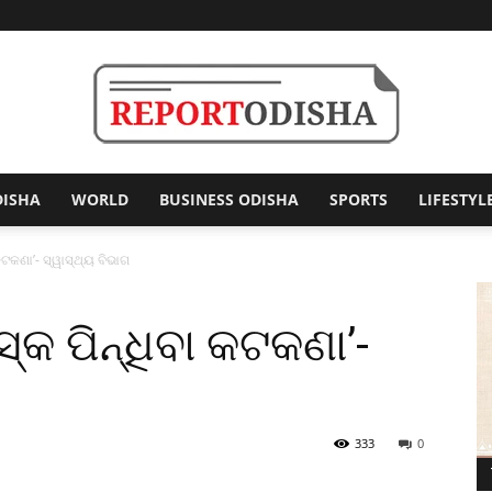
DISHA
WORLD
BUSINESS ODISHA
SPORTS
LIFESTYL
Report
ା କଟକଣା’- ସ୍ୱାସ୍ଥ୍ୟ ବିଭାଗ
ାସ୍କ ପିନ୍ଧିବା କଟକଣା’-
Odisha
333
0