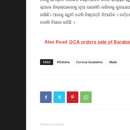
ସ୍ଥଳେ ଜିଲ୍ଲାପାଳଙ୍କୁ ନୂଆ ରଣନୀତି କରିବାକୁ କୁହାଯାଇ
ରଖିଛି। ଆଗକୁ ସ୍ଥିତି ଦେଖି ନିଷ୍ପତ୍ତି ନିଆଯିବ । ବର୍ତ୍
ବୋଲି ବିଭାଗ କହିଛି ।
Also Read
OCA orders sale of Barabat
TAGS
#Odisha
Corona Guideline
Mask
Previous article