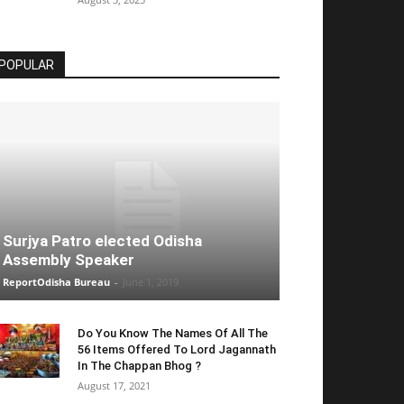
POPULAR
Surjya Patro elected Odisha
Assembly Speaker
ReportOdisha Bureau
-
June 1, 2019
Do You Know The Names Of All The
56 Items Offered To Lord Jagannath
In The Chappan Bhog ?
August 17, 2021