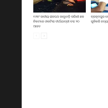
୧୬ନଂ ଜାତୀୟ ରାଜପଥ ଜାମୁଝାଡ଼ି ତାରିଣୀ ଛକ
ବ୍ରହ୍ମପୁର ର
ନିକଟରେ ଓଲଟିଲା ତୀର୍ଥଯାତ୍ରୀ ବସ: ୨୦
ଗୁଳିକରି ହତ୍ୟ
ଆହତ