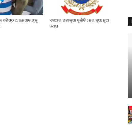
େ ବରିଷ୍ଠ ଆଇନଜୀବୀଙ୍କୁ
ଏସଆଇ ପରୀକ୍ଷା ଦୁର୍ନୀତି ନେଇ ନୂଆ ନୂଆ
ା
ତଥ୍ୟ