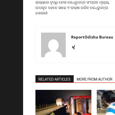
ରାଜ୍ୟରେ ବୃଦ୍ଧି ହେଲା କେନ୍ଦୁପତ୍ର ସଂଗ୍ରହ ମୂଲ୍ୟ,
ଉପକୃତ ହେବେ ସାଢେ ୭ ଲକ୍ଷ ଗରିବ କେନ୍ଦୁପତ୍ର
ତୋଳାଳୀ
ReportOdisha Bureau
RELATED ARTICLES
MORE FROM AUTHOR