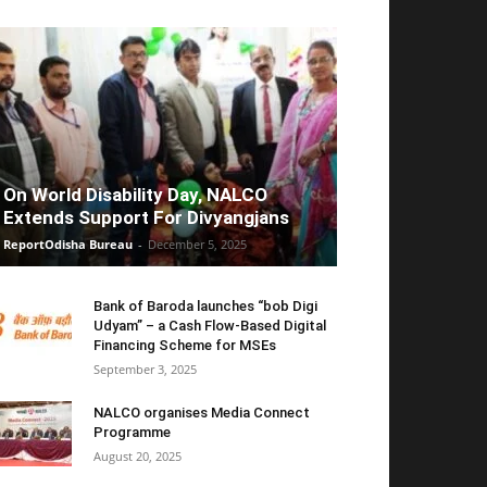
On World Disability Day, NALCO
Extends Support For Divyangjans
ReportOdisha Bureau
-
December 5, 2025
Bank of Baroda launches “bob Digi
Udyam” – a Cash Flow-Based Digital
Financing Scheme for MSEs
September 3, 2025
NALCO organises Media Connect
Programme
August 20, 2025