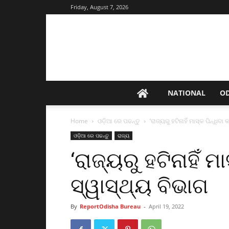
Friday, August 7, 2026
NATIONAL
O
Home
ଓଡ଼ିଆ ରେ ପଢନ୍ତୁ
‘ରାଜ୍ୟରୁ ହଟିନାହିଁ ମାସ୍କ ପିନ୍ଧିବ
ଓଡ଼ିଆ ରେ ପଢନ୍ତୁ
ରାଜ୍ୟ
‘ରାଜ୍ୟରୁ ହଟିନାହିଁ ମ
ସ୍ୱାସ୍ଥ୍ୟ ବିଭାଗ
By
ReportOdisha Bureau
-
April 19, 2022