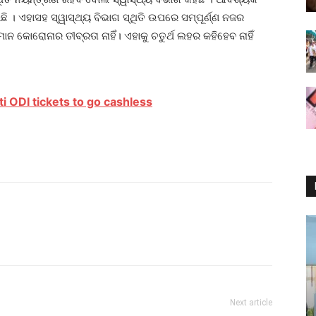
ଛି । ଏହାସହ ସ୍ୱାସ୍ଥ୍ୟ ବିଭାଗ ସ୍ଥିତି ଉପରେ ସମ୍ପୂର୍ଣ୍ଣ ନଜର
ତମାନ କୋରୋନାର ତୀବ୍ରତା ନାହିଁ। ଏହାକୁ ଚତୁର୍ଥ ଲହର କହିହେବ ନାହିଁ
i ODI tickets to go cashless
Next article