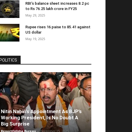
RBI’s balance sheet increases 8.2 pc
to Rs 76.25 lakh crore in FY25
May 29, 2025
Rupee rises 16 paise to 85.41 against
US dollar
May 19, 2025
POLITICS
Nitin Nabin’s Appointment As BJP’s
Working President, Is No Doubt A
Big Surprise
ReportOdisha Bureau
-
December 15, 2025