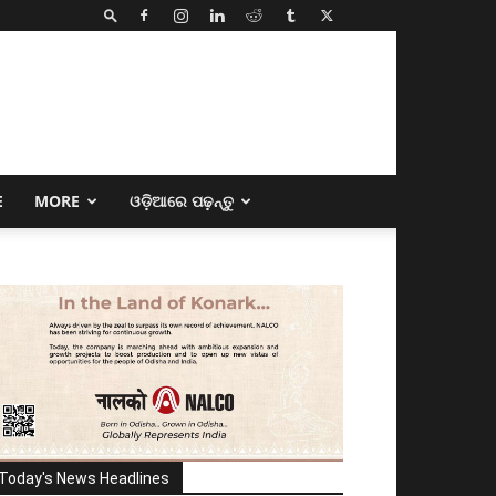
E
MORE
ଓଡ଼ିଆରେ ପଢ଼ନ୍ତୁ
Today's News Headlines