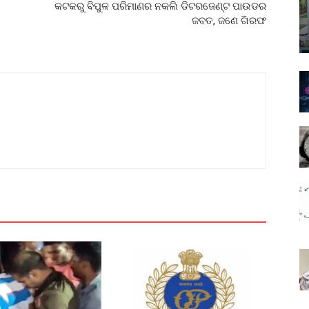
କଟକରୁ ବିପୁଳ ପରିମାଣର ନକଲି ଡିଟରଜେଣ୍ଟ ପାଉଡର
ଜବତ, ଜଣେ ଗିରଫ