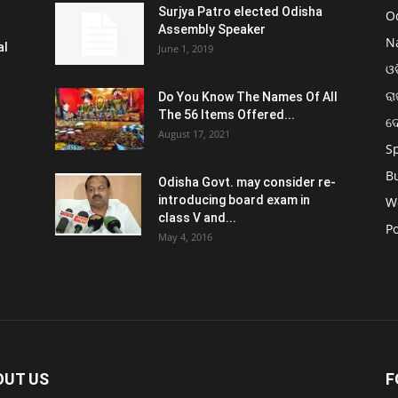
Surjya Patro elected Odisha
O
Assembly Speaker
N
al
June 1, 2019
ଓଡ
ରା
Do You Know The Names Of All
The 56 Items Offered...
ଦ
August 17, 2021
S
B
Odisha Govt. may consider re-
introducing board exam in
W
class V and...
Po
May 4, 2016
OUT US
F