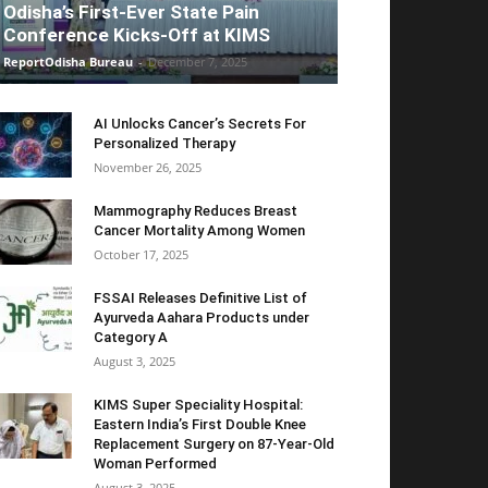
Odisha’s First-Ever State Pain
Conference Kicks-Off at KIMS
ReportOdisha Bureau
-
December 7, 2025
AI Unlocks Cancer’s Secrets For
Personalized Therapy
November 26, 2025
Mammography Reduces Breast
Cancer Mortality Among Women
October 17, 2025
FSSAI Releases Definitive List of
Ayurveda Aahara Products under
Category A
August 3, 2025
KIMS Super Speciality Hospital:
Eastern India’s First Double Knee
Replacement Surgery on 87-Year-Old
Woman Performed
August 3, 2025