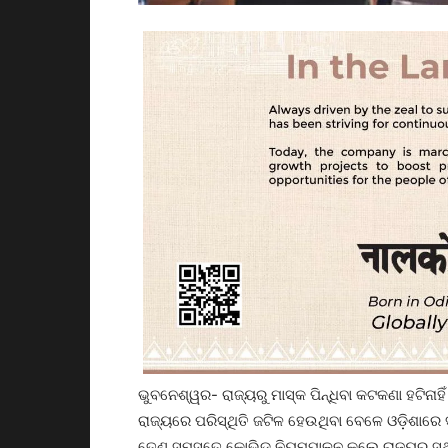
ଭୁବନେଶ୍ୱର- ରାଜ୍ୟରୁ ମାସ୍କ ପିନ୍ଧିବା କଟକଣା ହଟିନାହି
ରାଜ୍ୟରେ ପରିସ୍ଥିତି ଜଟିଳ ହେଉଥିବା ବେଳେ ଓଡ଼ିଶାରେ 
ତେଣୁ ସମସ୍ତେ କୋଭିଡ ନିୟମପାଳନ କଲେ ରାଜ୍ୟର ସ୍ଥିତ