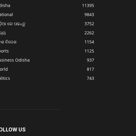
disha
11395
ational
9843
଼ିଆ ରେ ପଢନ୍ତୁ
3752
ଜ୍ୟ
2262
େଶ ବିଦେଶ
1154
ports
1125
usiness Odisha
937
orld
817
litics
743
OLLOW US