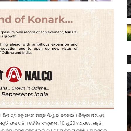
ଁ। ଭିଡ଼ ସ୍ଥାନକୁ ଗଲେ ମାସ୍କ ପିନ୍ଧିବା ଦରକାର । ଦିଲ୍ଲୀ ଓ ଅନ୍ୟ
ସ୍ଥିତି ଭଲ ଅଛି । ଦୈନିକ ସଂକ୍ରମଣ 10 ରୁ 20 ମଧ୍ୟରେ ରହୁଛି।
ି ନିୟନ୍ତ୍ରଣ ରହିବ ବୋଲି ସ୍ୱାସ୍ଥ୍ୟ ବିଭାଗ କହିଛି । ଆବଶ୍ୟକ