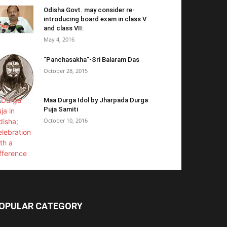
Odisha Govt. may consider re-
introducing board exam in class V
and class VII:
May 4, 2016
“Panchasakha”-Sri Balaram Das
October 28, 2015
Maa Durga Idol by Jharpada Durga
Puja Samiti
October 10, 2016
OPULAR CATEGORY