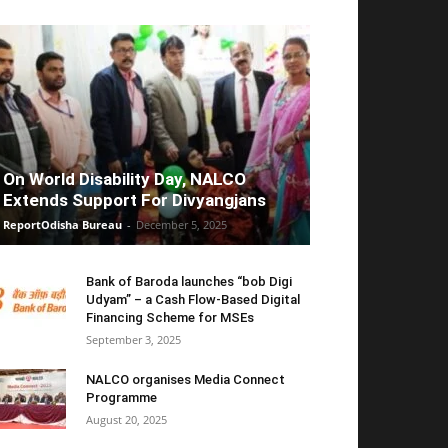
On World Disability Day, NALCO
Extends Support For Divyangjans
ReportOdisha Bureau
-
December 5, 2025
Bank of Baroda launches “bob Digi
Udyam” – a Cash Flow-Based Digital
Financing Scheme for MSEs
September 3, 2025
NALCO organises Media Connect
Programme
August 20, 2025