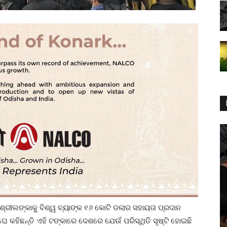
୍ରୀଲଙ୍କାକୁ ବିଶ୍ୱ ବ୍ୟାଙ୍କ ୧୬ କୋଟି ଡଲାର ସହାୟତା ପ୍ରଦାନ
ଂଘେ କହିଛନ୍ତି ଏହି ଟଙ୍କାରେ ଦେଶରେ ଯେଉଁ ପରିସ୍ଥିତି ସୃଷ୍ଟି ହୋଇଛି