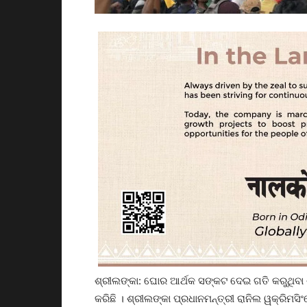
ଶ୍ରୀଲଙ୍କା: ଘୋର ଆର୍ଥକ ସଙ୍କଟ ଦେଇ ଗତି କରୁଥିବା ଶ
କରିଛି । ଶ୍ରୀଲଙ୍କା ପ୍ରଧାନମନ୍ତ୍ରୀ ରାନିଲ ୱକ୍ରିମସି