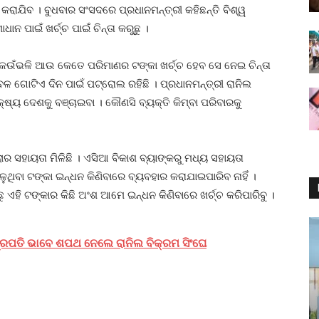
୍ଚ କରାଯିବ । ବୁଧବାର ସଂସଦରେ ପ୍ରଧାନମନ୍ତ୍ରୀ କହିଛନ୍ତି ବିଶ୍ୱ
 ପାଇଁ ଖର୍ଚ୍ଚ ପାଇଁ ଚିନ୍ତା କରୁଛୁ ।
କେଉଁଭଳି ଆଉ କେତେ ପରିମାଣର ଟଙ୍କା ଖର୍ଚ୍ଚ ହେବ ସେ ନେଇ ଚିନ୍ତା
ଗୋଟିଏ ଦିନ ପାଇଁ ପଟ୍ରୋଲ ରହିଛି । ପ୍ରଧାନମନ୍ତ୍ରୀ ରାନିଲ
ଷ୍ୟ ଦେଶକୁ ବଞ୍ଚାଇବା । କୌଣସି ବ୍ୟକ୍ତି କିମ୍ବା ପରିବାରକୁ
ଲାର ସହାୟତା ମିଳିଛି । ଏସିଆ ବିକାଶ ବ୍ୟାଙ୍କରୁ ମଧ୍ୟ ସହାୟତା
ିଳୁଥିବା ଟଙ୍କା ଇନ୍ଧନ କିଣିବାରେ ବ୍ୟବହାର କରାଯାଇପାରିବ ନାହିଁ ।
ୁ ଏହି ଟଙ୍କାର କିଛି ଅଂଶ ଆମେ ଇନ୍ଧନ କିଣିବାରେ ଖର୍ଚ୍ଚ କରିପାରିବୁ ।
୍ରପତି ଭାବେ ଶପଥ ନେଲେ ରାନିଲ ବିକ୍ରମ ସିଂଘେ