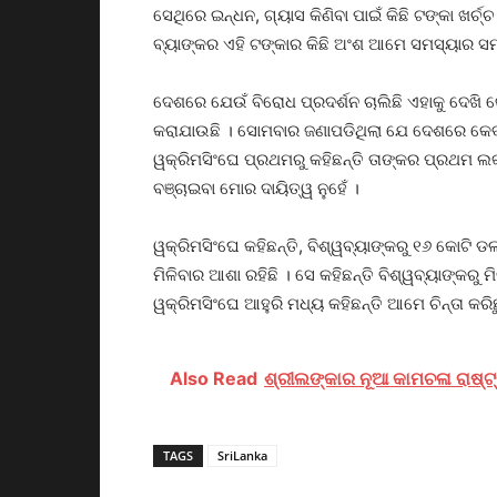
ସେଥିରେ ଇନ୍ଧନ, ଗ୍ୟାସ କିଣିବା ପାଇଁ କିଛି ଟଙ୍କା ଖର୍ଚ
ବ୍ୟାଙ୍କର ଏହି ଟଙ୍କାର କିଛି ଅଂଶ ଆମେ ସମସ୍ୟାର ସମାଧାନ
ଦେଶରେ ଯେଉଁ ବିରୋଧ ପ୍ରଦର୍ଶନ ଚାଲିଛି ଏହାକୁ ଦେଖି 
କରାଯାଉଛି । ସୋମବାର ଜଣାପଡିଥିଲା ଯେ ଦେଶରେ କେବଳ 
ୱକ୍ରିମସିଂଘେ ପ୍ରଥମରୁ କହିଛନ୍ତି ତାଙ୍କର ପ୍ରଥମ ଲକ୍
ବଞ୍ଚାଇବା ମୋର ଦାୟିତ୍ୱ ନୁହେଁ ।
ୱକ୍ରିମସିଂଘେ କହିଛନ୍ତି, ବିଶ୍ୱବ୍ୟାଙ୍କରୁ ୧୬ କୋଟି ଡ
ମିଳିବାର ଆଶା ରହିଛି । ସେ କହିଛନ୍ତି ବିଶ୍ୱବ୍ୟାଙ୍କରୁ ମ
ୱକ୍ରିମସିଂଘେ ଆହୁରି ମଧ୍ୟ କହିଛନ୍ତି ଆମେ ଚିନ୍ତା କରିଛ
Also Read
ଶ୍ରୀଲଙ୍କାର ନୂଆ କାମଚଳା ରାଷ୍ଟ
TAGS
SriLanka