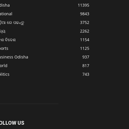
disha
11395
ational
9843
଼ିଆ ରେ ପଢନ୍ତୁ
3752
ଜ୍ୟ
2262
େଶ ବିଦେଶ
1154
ports
1125
usiness Odisha
937
orld
817
litics
743
OLLOW US