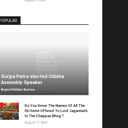
POPULAR
Surjya Patro elected Odisha
Assembly Speaker
ReportOdisha Bureau
-
June 1, 2019
Do You Know The Names Of All The
56 Items Offered To Lord Jagannath
In The Chappan Bhog ?
August 17, 2021