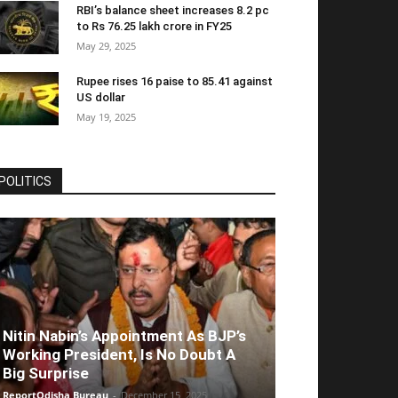
RBI’s balance sheet increases 8.2 pc
to Rs 76.25 lakh crore in FY25
May 29, 2025
Rupee rises 16 paise to 85.41 against
US dollar
May 19, 2025
POLITICS
Nitin Nabin’s Appointment As BJP’s
Working President, Is No Doubt A
Big Surprise
ReportOdisha Bureau
-
December 15, 2025