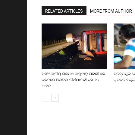
RELATED ARTICLES
MORE FROM AUTHOR
୧୬ନଂ ଜାତୀୟ ରାଜପଥ ଜାମୁଝାଡ଼ି ତାରିଣୀ ଛକ
ବ୍ରହ୍ମପୁର ର
ନିକଟରେ ଓଲଟିଲା ତୀର୍ଥଯାତ୍ରୀ ବସ: ୨୦
ଗୁଳିକରି ହତ୍ୟ
ଆହତ