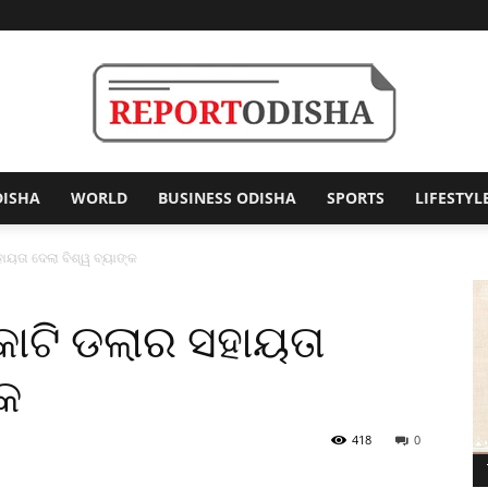
DISHA
WORLD
BUSINESS ODISHA
SPORTS
LIFESTYL
Report
ାୟତା ଦେଲା ବିଶ୍ୱ ବ୍ୟାଙ୍କ
କୋଟି ଡଲାର ସହାୟତା
Odisha
୍କ
418
0