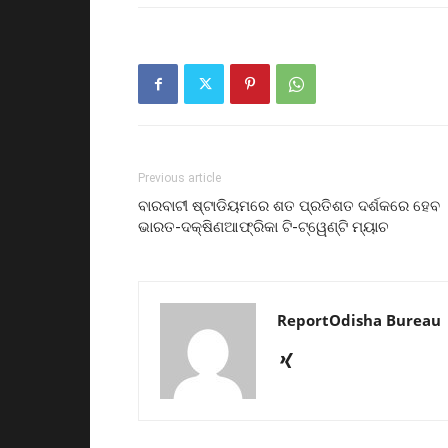
Previous article
ବାରବାଟୀ ଷ୍ଟାଡିୟମରେ ଶତ ପ୍ରତିଶତ ଦର୍ଶକରେ ହେବ
ଭାରତ-ଦକ୍ଷିଣଆଫ୍ରିକା ଟି-ଟ୍ୱେଣ୍ଟି ମ୍ୟାଚ
ReportOdisha Bureau