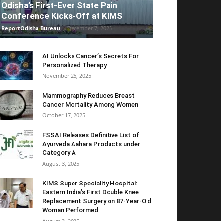
Odisha’s First-Ever State Pain
Conference Kicks-Off at KIMS
ReportOdisha Bureau
-
December 7, 2025
AI Unlocks Cancer’s Secrets For
Personalized Therapy
November 26, 2025
Mammography Reduces Breast
Cancer Mortality Among Women
October 17, 2025
FSSAI Releases Definitive List of
Ayurveda Aahara Products under
Category A
August 3, 2025
KIMS Super Speciality Hospital:
Eastern India’s First Double Knee
Replacement Surgery on 87-Year-Old
Woman Performed
August 3, 2025