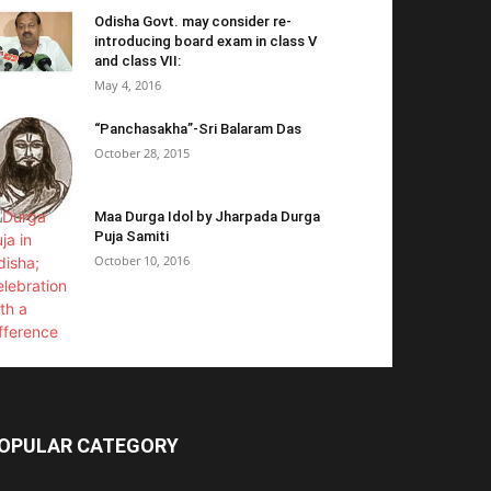
Odisha Govt. may consider re-
introducing board exam in class V
and class VII:
May 4, 2016
“Panchasakha”-Sri Balaram Das
October 28, 2015
Maa Durga Idol by Jharpada Durga
Puja Samiti
October 10, 2016
OPULAR CATEGORY