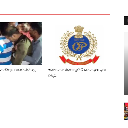
େ ବରିଷ୍ଠ ଆଇନଜୀବୀଙ୍କୁ
ଏସଆଇ ପରୀକ୍ଷା ଦୁର୍ନୀତି ନେଇ ନୂଆ ନୂଆ
ା
ତଥ୍ୟ