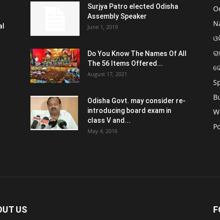
Surjya Patro elected Odisha
O
Assembly Speaker
N
al
June 1, 2019
ଓଡ
ରା
Do You Know The Names Of All
The 56 Items Offered...
ଦ
August 17, 2021
S
B
Odisha Govt. may consider re-
introducing board exam in
W
class V and...
Po
May 4, 2016
OUT US
F