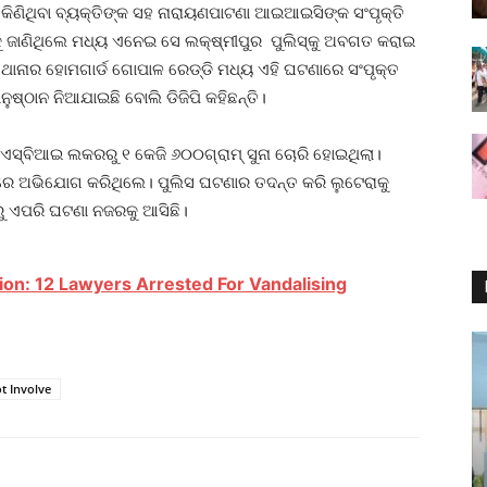
 କିଣିଥିବା ବ୍ୟକ୍ତିଙ୍କ ସହ ନାରାୟଣପାଟଣା ଆଇଆଇସିଙ୍କ ସଂପୃକ୍ତି
କୁ ଜାଣିଥିଲେ ମଧ୍ୟ ଏନେଇ ସେ ଲକ୍ଷ୍ମୀପୁର ପୁଲିସ୍‌କୁ ଅବଗତ କରାଇ
ନାର ହୋମଗାର୍ଡ ଗୋପାଳ ରେଡ୍ଡି ମଧ୍ୟ ଏହି ଘଟଣାରେ ସଂପୃକ୍ତ
ୁଷ୍ଠାନ ନିଆଯାଇଛି ବୋଲି ଡିଜିପି କହିଛନ୍ତି।
ସ୍‌ବିଆଇ ଲକରରୁ ୧ କେଜି ୬୦୦ଗ୍ରାମ୍ ସୁନା ଚୋରି ହୋଇଥିଲା।
ରେ ଅଭିଯୋଗ କରିଥିଲେ। ପୁଲିସ ଘଟଣାର ତଦନ୍ତ କରି ଲୁଟେରାକୁ
 ଏପରି ଘଟଣା ନଜରକୁ ଆସିଛି।
ion: 12 Lawyers Arrested For Vandalising
t Involve