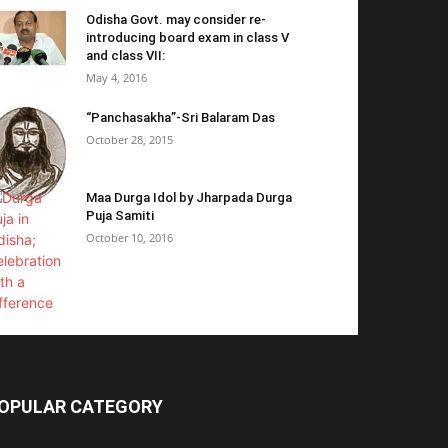
Odisha Govt. may consider re-
introducing board exam in class V
and class VII:
May 4, 2016
“Panchasakha”-Sri Balaram Das
October 28, 2015
Maa Durga Idol by Jharpada Durga
Puja Samiti
October 10, 2016
OPULAR CATEGORY