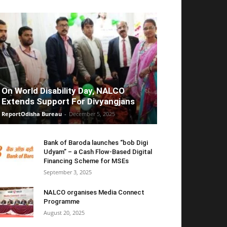
On World Disability Day, NALCO
Extends Support For Divyangjans
ReportOdisha Bureau
-
December 5, 2025
Bank of Baroda launches “bob Digi
Udyam” – a Cash Flow-Based Digital
Financing Scheme for MSEs
September 3, 2025
NALCO organises Media Connect
Programme
August 20, 2025