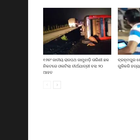
୧୬ନଂ ଜାତୀୟ ରାଜପଥ ଜାମୁଝାଡ଼ି ତାରିଣୀ ଛକ
ବ୍ରହ୍ମପୁର ର
ନିକଟରେ ଓଲଟିଲା ତୀର୍ଥଯାତ୍ରୀ ବସ: ୨୦
ଗୁଳିକରି ହତ୍ୟ
ଆହତ