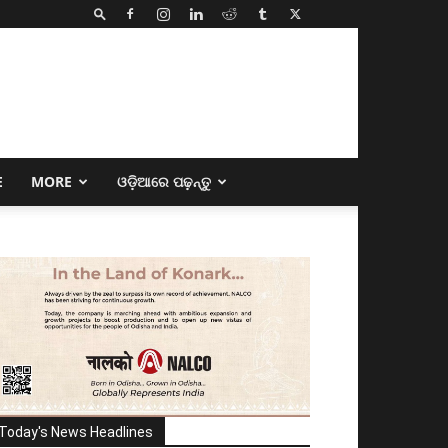
E
MORE
ଓଡ଼ିଆରେ ପଢ଼ନ୍ତୁ
Today's News Headlines