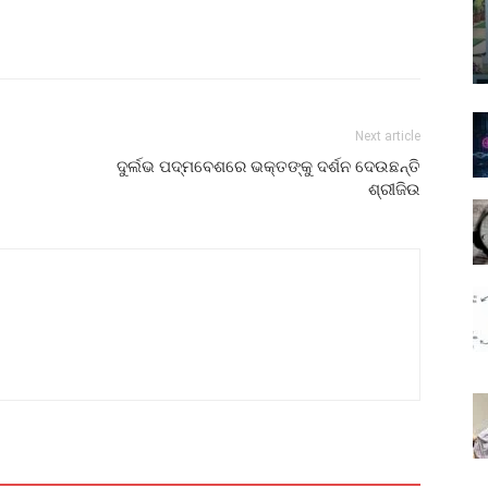
Next article
ଦୁର୍ଲଭ ପଦ୍ମବେଶରେ ଭକ୍ତଙ୍କୁ ଦର୍ଶନ ଦେଉଛନ୍ତି
ଶ୍ରୀଜିଉ