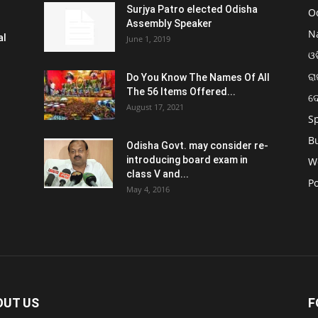
Surjya Patro elected Odisha
O
Assembly Speaker
N
al
June 1, 2019
ଓଡ
ରା
Do You Know The Names Of All
The 56 Items Offered...
ଦ
August 17, 2021
S
B
Odisha Govt. may consider re-
introducing board exam in
W
class V and...
Po
May 4, 2016
OUT US
F