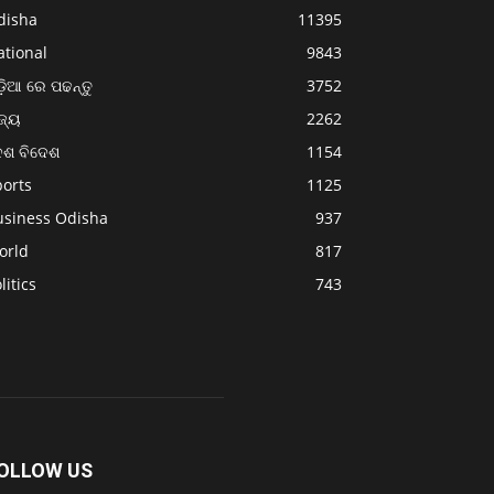
disha
11395
ational
9843
଼ିଆ ରେ ପଢନ୍ତୁ
3752
ଜ୍ୟ
2262
େଶ ବିଦେଶ
1154
ports
1125
usiness Odisha
937
orld
817
litics
743
OLLOW US