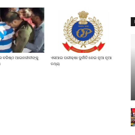
େ ବରିଷ୍ଠ ଆଇନଜୀବୀଙ୍କୁ
ଏସଆଇ ପରୀକ୍ଷା ଦୁର୍ନୀତି ନେଇ ନୂଆ ନୂଆ
ା
ତଥ୍ୟ