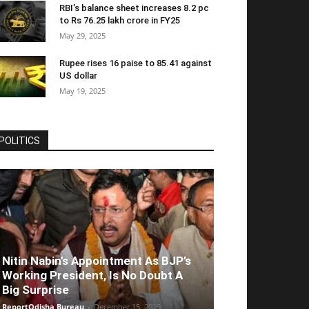
RBI’s balance sheet increases 8.2 pc
to Rs 76.25 lakh crore in FY25
May 29, 2025
Rupee rises 16 paise to 85.41 against
US dollar
May 19, 2025
POLITICS
Nitin Nabin’s Appointment As BJP’s
Working President, Is No Doubt A
Big Surprise
ReportOdisha Bureau
-
December 15, 2025