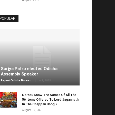
POPULAR
Surjya Patro elected Odisha
Assembly Speaker
ReportOdisha Bureau
-
June 1, 2019
Do You Know The Names Of All The
56 Items Offered To Lord Jagannath
In The Chappan Bhog ?
August 17, 2021