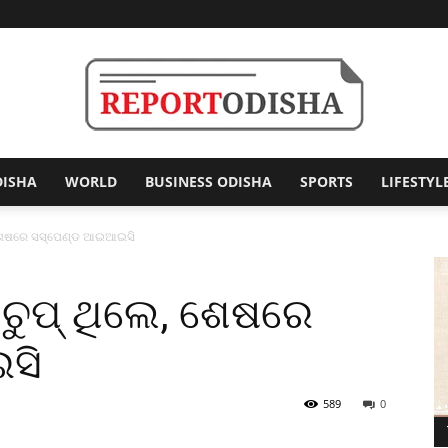
DISHA
WORLD
BUSINESS ODISHA
SPORTS
LIFESTYL
Report
େ, ଶେଷରେ ସସ୍‌ପେଣ୍ଡ ଆଇଆଇସି
ି ଚୁପ୍‌ ଥିଲେ, ଶେଷରେ
Odisha
ସି
589
0