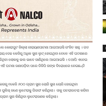
େଲେ କୋରାପୁଟ ଜିଲ୍ଲା ନାରାୟଣପାଟଣା ଆଇଆଇସି ରଂଜିତ ସାହୁ । ଗତ
ାୟ ଦେଢ କେଜିରୁ ଅଧିକ ସୁନା ଲୁଟ୍‌ ହୋଇଥିବା ବେଳେ ଏହି ଘଟଣାରେ
ା ବିକିଥିବା ଲୋକକୁ ଭଲ ଭାବେ ଜାଣିଥିଲେ ଆଇଆଇସି । ତଥାପି ଏନେଇ
ଏହି ଘଟଣା ଜଣାପଡ଼ିବା ପରେ ଡିଜିପି ତାଙ୍କ ବିରୋଧରେ ନେଇଛନ୍ତି
ରରୁ ୧କେଜି ୬୦୦ ଗ୍ରାମ ସୁନା ଚୋରି ସୁନା ଚୋରି ହୋଇଥିବା
ୁଲିସ୍‌ ଜଣେ ଲୁଟେରାକୁ଼ ଗିରଫ କରିଥିଲା। ତାକୁ ପଚରାଉଚରା କରିବା
ାମ ସୁନା କିଣିଥିବା ଲୁଟେରାଜଣକ କହିଥିଲା।