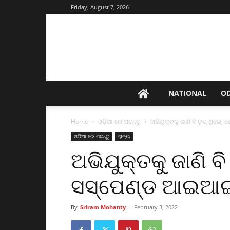
Friday, August 7, 2026
NATIONAL
O
Home
ଓଡ଼ିଆ ରେ ପଢନ୍ତୁ
ଅଭିଯୁକ୍ତକୁ ଜାଣି ବି ଚୁପ୍‌ ଥିଲ
ଓଡ଼ିଆ ରେ ପଢନ୍ତୁ
ରାଜ୍ୟ
ଅଭିଯୁକ୍ତକୁ ଜାଣି ବ
ସସ୍‌ପେଣ୍ଡ ଆଇଆଇ
By
Sriram Mohanty
-
February 3, 2022