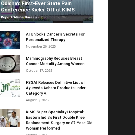
Odisha’s First-Ever State Pain
Conference Kicks-Off at KIMS
ReportOdisha Bureau
-
December 7, 2025
AI Unlocks Cancer’s Secrets For
Personalized Therapy
November 26, 2025
Mammography Reduces Breast
Cancer Mortality Among Women
October 17, 2025
FSSAI Releases Definitive List of
Ayurveda Aahara Products under
Category A
August 3, 2025
KIMS Super Speciality Hospital:
Eastern India’s First Double Knee
Replacement Surgery on 87-Year-Old
Woman Performed
August 3, 2025