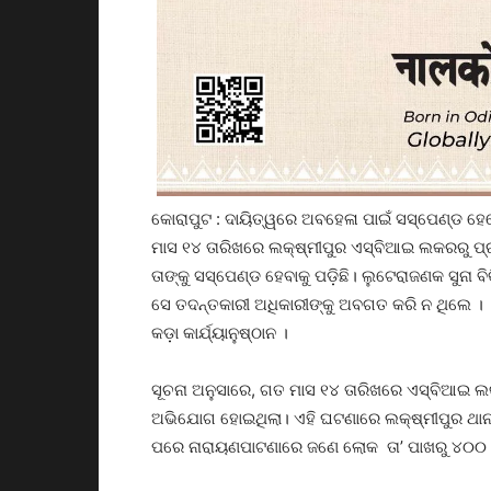
କୋରାପୁଟ : ଦାୟିତ୍ୱରେ ଅବହେଳା ପାଇଁ ସସ୍‌ପେଣ୍ଡ ହ
ମାସ ୧୪ ତାରିଖରେ ଲକ୍ଷ୍ମୀପୁର ଏସ୍‌ବିଆଇ ଲକରରୁ ପ୍ର
ତାଙ୍କୁ ସସ୍‌ପେଣ୍ଡ ହେବାକୁ ପଡ଼ିଛି। ଲୁଟେରାଜଣକ ସୁନ
ସେ ତଦନ୍ତକାରୀ ଅଧିକାରୀଙ୍କୁ ଅବଗତ କରି ନ ଥିଲେ । 
କଡ଼ା କାର୍ଯ୍ୟାନୁଷ୍ଠାନ ।
ସୂଚନା ଅନୁସାରେ, ଗତ ମାସ ୧୪ ତାରିଖରେ ଏସ୍‌ବିଆଇ ଲକ
ଅଭିଯୋଗ ହୋଇଥିଲା। ଏହି ଘଟଣାରେ ଲକ୍ଷ୍ମୀପୁର ଥାନା ପ
ପରେ ନାରାୟଣପାଟଣାରେ ଜଣେ ଲୋକ ତା’ ପାଖରୁ ୪୦୦ ଗ୍ର