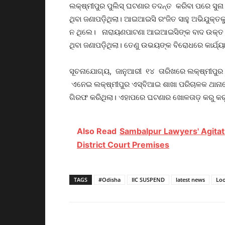
ଲକ୍ଷ୍ମୀପୁର ପୁଲିସ୍‌ ଘଟଣାର ତଦନ୍ତ କରିବା ପରେ ସୁନା
ଥିବା ଜଣାପଡ଼ିଥିଲା। ଆଇଆଇସି ରଂଜିତ ସାହୁ ଅଭିଯୁକ୍ତ
ନ ଥିଲେ। ନାରାୟଣପାଟଣା ଆଇଆଇସିଙ୍କ ବାଦ ଉକ୍ତ ଥା
ଥିବା ଜଣାପଡ଼ିଥିଲା। ତେଣୁ ଉଭୟଙ୍କ ବିରୋଧରେ କାର୍ଯ୍ୟାନ
ସୂଚନାଯୋଗ୍ୟ, ଜାନୁଆରୀ ୧୪ ତାରିଖରେ ଲକ୍ଷ୍ମୀପୁର ଏ
ଏନେଇ ଲକ୍ଷ୍ମୀପୁର ଏସ୍‌ବିଆଇ ଶାଖା ପରିଚାଳକ ଥାନା
ଗିରଫ କରିଥିଲା। ଏହାପରେ ଘଟଣାର ଖୋଳତାଡ଼ କରୁ କରୁ
Also Read
Sambalpur Lawyers' Agitat
District Court Premises
TAGS
#Odisha
IIC SUSPEND
latest news
Loo