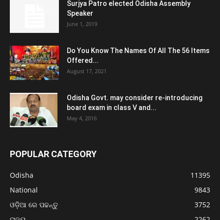
Surjya Patro elected Odisha Assembly
Speaker
June 1, 2019
Do You Know The Names Of All The 56 Items
Offered...
August 17, 2021
Odisha Govt. may consider re-introducing
board exam in class V and...
May 4, 2016
POPULAR CATEGORY
Odisha
11395
National
9843
ଓଡ଼ିଆ ରେ ପଢନ୍ତୁ
3752
ରାଜ୍ୟ
2262