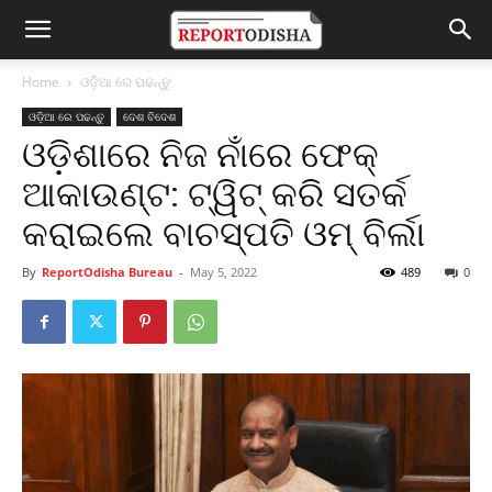
Home
ଓଡ଼ିଆ ରେ ପଢନ୍ତୁ
ଓଡ଼ିଆ ରେ ପଢନ୍ତୁ
ଦେଶ ବିଦେଶ
ଓଡ଼ିଶାରେ ନିଜ ନାଁରେ ଫେକ୍
ଆକାଉଣ୍ଟ: ଟ୍ୱିଟ୍ କରି ସତର୍କ
କରାଇଲେ ବାଚସ୍ପତି ଓମ୍ ବିର୍ଲା
By
ReportOdisha Bureau
-
May 5, 2022
489
0