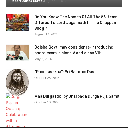
ReportOdisha Bureau
-
June 1, 2019
Do You Know The Names Of All The 56 Items
Offered To Lord Jagannath In The Chappan
Bhog ?
August 17, 2021
Odisha Govt. may consider re-introducing
board exam in class V and class VII:
May 4, 2016
“Panchasakha”-Sri Balaram Das
October 28, 2015
Maa Durga Idol by Jharpada Durga Puja Samiti
October 10, 2016