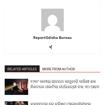
ReportOdisha Bureau
RELATED ARTICLES
MORE FROM AUTHOR
୧୬ନଂ ଜାତୀୟ ରାଜପଥ ଜାମୁଝାଡ଼ି ତାରିଣୀ ଛକ
ନିକଟରେ ଓଲଟିଲା ତୀର୍ଥଯାତ୍ରୀ ବସ: ୨୦ ଆହତ
ବ୍ରହ୍ମପୁର ରେ ବରିଷ୍ଠ ଆଇନଜୀବୀଙ୍କୁ