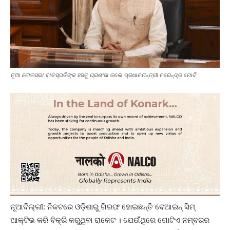
ନୂଆ ଲୋକସଭା ବାଚସ୍ପତିଙ୍କ ହସକୁ ପ୍ରଶଂସା କଲେ ପ୍ରଧାନମନ୍ତ୍ରୀ ନରେନ୍ଦ୍ର ମୋଦି
ନୂଆଦିଲ୍ଲୀ: ନିକଟରେ ଓଡ଼ିଶାରୁ ଗିରଫ ହୋଇଛନ୍ତି ବେଆଇନ୍ ସିମ୍
ଆକ୍ଟିଭ କରି ବିକ୍ରି କରୁଥିବା ରାକେଟ । ଯେଉଁଥିରେ ଗୋଟିଏ ନମ୍ବରର