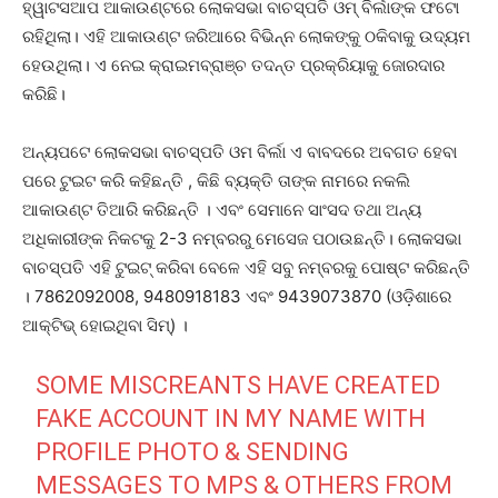
ହ୍ୱାଟସଆପ ଆକାଉଣ୍ଟରେ ଲୋକସଭା ବାଚସ୍ପତି ଓମ୍ ବିର୍ଲାଙ୍କ ଫଟୋ
ରହିଥିଲା। ଏହି ଆକାଉଣ୍ଟ ଜରିଆରେ ବିଭିନ୍ନ ଲୋକଙ୍କୁ ଠକିବାକୁ ଉଦ୍ୟମ
ହେଉଥିଲା। ଏ ନେଇ କ୍ରାଇମବ୍ରାଞ୍ଚ ତଦନ୍ତ ପ୍ରକ୍ରିୟାକୁ ଜୋରଦାର
କରିଛି।
ଅନ୍ୟପଟେ ଲୋକସଭା ବାଚସ୍ପତି ଓମ ବିର୍ଲା ଏ ବାବଦରେ ଅବଗତ ହେବା
ପରେ ଟୁଇଟ କରି କହିଛନ୍ତି , କିଛି ବ୍ୟକ୍ତି ତାଙ୍କ ନାମରେ ନକଲି
ଆକାଉଣ୍ଟ ତିଆରି କରିଛନ୍ତି । ଏବଂ ସେମାନେ ସାଂସଦ ତଥା ଅନ୍ୟ
ଅଧିକାରୀଙ୍କ ନିକଟକୁ 2-3 ନମ୍ବରରୁ ମେସେଜ ପଠାଉଛନ୍ତି। ଲୋକସଭା
ବାଚସ୍ପତି ଏହି ଟୁଇଟ୍ କରିବା ବେଳେ ଏହି ସବୁ ନମ୍ବରକୁ ପୋଷ୍ଟ କରିଛନ୍ତି
। 7862092008, 9480918183 ଏବଂ 9439073870 (ଓଡ଼ିଶାରେ
ଆକ୍ଟିଭ୍ ହୋଇଥିବା ସିମ୍) ।
SOME MISCREANTS HAVE CREATED
FAKE ACCOUNT IN MY NAME WITH
PROFILE PHOTO & SENDING
MESSAGES TO MPS & OTHERS FROM