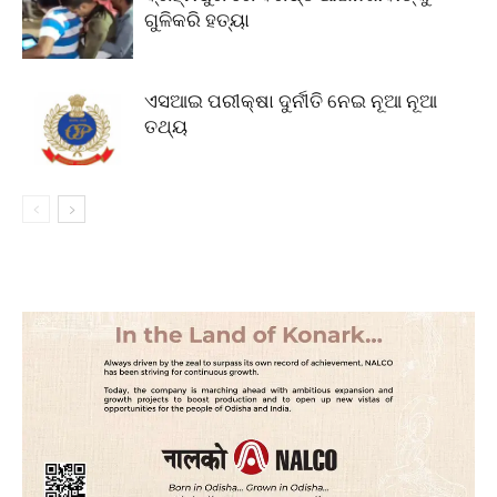
ଗୁଳିକରି ହତ୍ୟା
ଏସଆଇ ପରୀକ୍ଷା ଦୁର୍ନୀତି ନେଇ ନୂଆ ନୂଆ
ତଥ୍ୟ