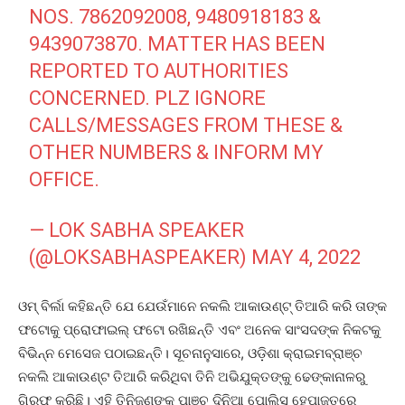
NOS. 7862092008, 9480918183 &
9439073870. MATTER HAS BEEN
REPORTED TO AUTHORITIES
CONCERNED. PLZ IGNORE
CALLS/MESSAGES FROM THESE &
OTHER NUMBERS & INFORM MY
OFFICE.
— LOK SABHA SPEAKER
(@LOKSABHASPEAKER)
MAY 4, 2022
ଓମ୍ ବିର୍ଲା କହିଛନ୍ତି ଯେ ଯେଉଁମାନେ ନକଲି ଆକାଉଣ୍ଟ୍ ତିଆରି କରି ତାଙ୍କ
ଫଟୋକୁ ପ୍ରୋଫାଇଲ୍ ଫଟୋ ରଖିଛନ୍ତି ଏବଂ ଅନେକ ସାଂସଦଙ୍କ ନିକଟକୁ
ବିଭିନ୍ନ ମେସେଜ ପଠାଇଛନ୍ତି। ସୂଚନାନୁସାରେ, ଓଡ଼ିଶା କ୍ରାଇମବ୍ରାଞ୍ଚ
ନକଲି ଆକାଉଣ୍ଟ ତିଆରି କରିଥିବା ତିନି ଅଭିଯୁକ୍ତଙ୍କୁ ଢେଙ୍କାନାଳରୁ
ଗିରଫ କରିଛି। ଏହି ତିନିଜଣଙ୍କୁ ପାଞ୍ଚ ଦିନିଆ ପୋଲିସ ହେପାଜତରେ