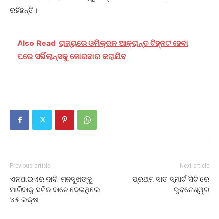
ରହିଛନ୍ତି।
Also Read
ରାଜ୍ୟରେ ଓମିକ୍ରନ ଆକ୍ରାନ୍ତ ଚିହ୍ନଟ ହେବା
ପରେ ସର୍ଭିଲାନ୍ସକୁ ଜୋରଦାର କରାଯିବ
Previous article
Next article
ଏନଆଇଏର ଦାବି: ମନସୁଖଙ୍କୁ
ପ୍ରଥମ ସାତ ସ୍ମାର୍ଟ ସିଟି ରେ
ମାରିବାକୁ ସଚିନ ବାଜେ ଦେଇଥିଲେ
ଭୁବନେଶ୍ୱର
୪୫ ଲକ୍ଷ