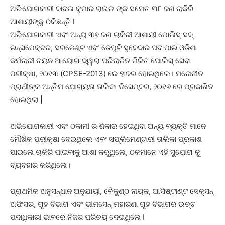
ଅଭିଯୋଗକାରୀ ବାଦଲ କୁମାର ରାଉଳ ଙ୍କ ସମେତ ୩୮ ଜଣ ଚାକିରି
ଆଶାୟୀଙ୍କୁ ଠକିଛନ୍ତି I
ଅଭିଯୋଗକାରୀ ଏବଂ ଅନ୍ୟ ୩୭ ଜଣ ଚାକିରୀ ଆଶାୟୀ ପୋଲିସ୍ ସବ୍
ଇନ୍ସପେକ୍ଟର, ସରଜେଣ୍ଟ ଏବଂ ଡେପୁଟି ସୁବେଦାର ପଦ ପାଇଁ ଓଡିଶା
କର୍ମଚାରୀ ଚୟନ ଆୟୋଗ ଦ୍ୱାରା ପରିଚାଳିତ ମିଳିତ ପୋଲିସ୍ ସେବା
ପରୀକ୍ଷା, ୨୦୧୩ (CPSE-2013) ରେ ହାଜର ହୋଇଥିଲେ। ମନୋନୀତ
ପ୍ରାର୍ଥୀଙ୍କ ଅନ୍ତିମ ଯୋଗ୍ୟତା ତାଲିକା ଡିସେମ୍ବର, ୨୦୧୬ ରେ ପ୍ରକାଶିତ
ହୋଇଥିଲା |
ଅଭିଯୋଗକାରୀ ଏବଂ ଠକାମୀ ର ଶିକାର ହେଇଥିବା ଅନ୍ୟ ବ୍ୟକ୍ତି ମାନେ
ମୌଖିକ ପରୀକ୍ଷା ଦେଇଥିଲେ ଏବଂ ସପ୍ଲିମେଣ୍ଟାରୀ ତାଲିକା ପ୍ରକାଶ
ପାଇଲେ ଚାକିରି ପାଇବାକୁ ଆଶା କରୁଥିଲେ, ଠକମାନେ ଏହି ସୁଯୋଗ କୁ
ବ୍ୟବହାର କରିଥିଲେ।
ପ୍ରାଥମିକ ଅନୁସନ୍ଧାନ ଅନୁଯାୟୀ, ବୈକୁଣ୍ଠ ନାୟକ, ଆସିଷ୍ଟାଣ୍ଟ ସେକ୍ସନ୍
ଅଫିସର, ଗୃହ ବିଭାଗ ଏବଂ ଭୀମସେନ୍ ମହାରଣା ଗୃହ ବିଭାଗର ଉଚ୍ଚ
ପଦାଧିକାରୀ ଭାବରେ ନିଜର ପରିଚୟ ଦେଇଥିଲେ I