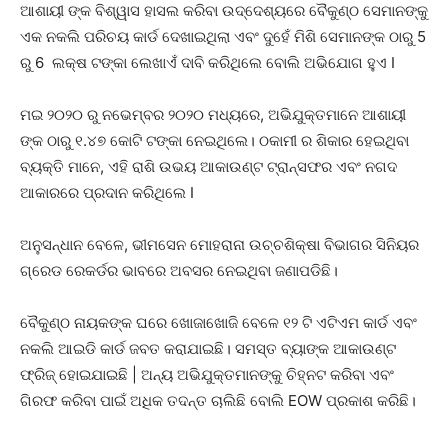
ଆଶାୟୀ ଙ୍କ ବିଶ୍ୱାସ ହାସଲ କରିବା ଉଦ୍ଦେଶ୍ୟରେ ବୈକୁଣ୍ଠ ସେମାନଙ୍କୁ
ଏକ ନକଲି ପରିଚୟ କାର୍ଡ ଦେଖାଇଥିଲା ଏବଂ ଦୁହେଁ ମିଶି ସେମାନଙ୍କ ଠାରୁ 5
ରୁ 6 ଲକ୍ଷ ଟଙ୍କା ଲେଖାଏଁ ଦାବି କରିଥିଲେ ବୋଲି ଅଭିଯୋଗ ହୁଏ I
ମଇ ୨୦୨୦ ରୁ ନଭେମ୍ବର ୨୦୨୦ ମଧ୍ୟରେ, ଅଭିଯୁକ୍ତମାନେ ଆଶାୟୀ
ଙ୍କ ଠାରୁ ୧.୪୭ କୋଟି ଟଙ୍କା ନେଇଥିଲେ। ଠକାମୀ ର ଶିକାର ହେଇଥିବା
ବ୍ୟକ୍ତି ମାନେ, ଏହି ରାଶି ଉଭୟ ଆକାଉଣ୍ଟ ଟ୍ରାନ୍ସଫର ଏବଂ ନଗଦ
ଆକାରରେ ପ୍ରଦାନ କରିଥିଲେ I
ଅନୁସନ୍ଧାନ ବେଳେ, ଭୀମସେନ ମୋହରାନା ଉଚ୍ଚଶିକ୍ଷା ବିଭାଗର ସିନିୟର
ଗ୍ରେଡ ରେକର୍ଡର ଭାବରେ ଅବସର ନେଇଥିବା ଜଣାପଡିଛି।
ବୈକୁଣ୍ଠ ନାୟକଙ୍କ ଘରେ ଖୋଜାଖୋଜି ବେଳେ ୧୨ ଟି ଏଟିଏମ କାର୍ଡ ଏବଂ
ନକଲି ଆଇଡି କାର୍ଡ ଜବତ କରାଯାଇଛି। ସମସ୍ତ ବ୍ୟାଙ୍କ ଆକାଉଣ୍ଟ
ଫ୍ରିଜ୍ ହୋଇଯାଇଛି | ଅନ୍ୟ ଅଭିଯୁକ୍ତମାନଙ୍କୁ ଚିହ୍ନଟ କରିବା ଏବଂ
ଗିରଫ କରିବା ପାଇଁ ଅଧିକ ତଦନ୍ତ ଚାଲିଛି ବୋଲି EOW ପ୍ରକାଶ କରିଛି।