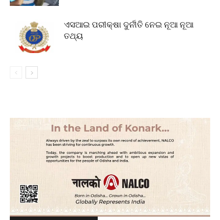
ଏସଆଇ ପରୀକ୍ଷା ଦୁର୍ନୀତି ନେଇ ନୂଆ ନୂଆ
ତଥ୍ୟ