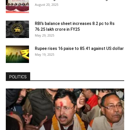
August 20, 2025
RBI’s balance sheet increases 8.2 pc to Rs
76.25 lakh crore in FY25
May 29, 2025
Rupee rises 16 paise to 85.41 against US dollar
May 19, 2025
POLITICS