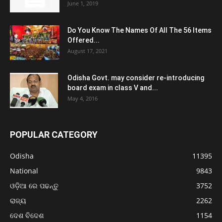
June 1, 2019
Do You Know The Names Of All The 56 Items
Offered...
August 17, 2021
Odisha Govt. may consider re-introducing
board exam in class V and...
May 4, 2016
POPULAR CATEGORY
Odisha
11395
National
9843
ଓଡ଼ିଆ ରେ ପଢନ୍ତୁ
3752
ରାଜ୍ୟ
2262
ଦେଶ ବିଦେଶ
1154