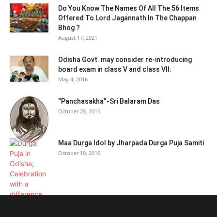
Do You Know The Names Of All The 56 Items
Offered To Lord Jagannath In The Chappan
Bhog ?
August 17, 2021
Odisha Govt. may consider re-introducing
board exam in class V and class VII:
May 4, 2016
“Panchasakha”-Sri Balaram Das
October 28, 2015
Maa Durga Idol by Jharpada Durga Puja Samiti
October 10, 2016