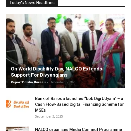
Today's News Headlines
On World Disability Day, NALCO Extends
Support For Divyangjans
ReportOdisha Bureau
-
December 5, 2025
Bank of Baroda launches “bob Digi Udyam” – a
Cash Flow-Based Digital Financing Scheme for
MSEs
September 3, 2025
NALCO organises Media Connect Programme