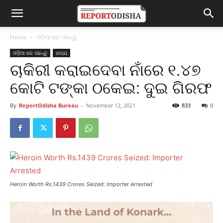
Home
ଓଡ଼ିଆ ରେ ପଢନ୍ତୁ
ଓଡ଼ିଆ ରେ ପଢନ୍ତୁ
ରାଜ୍ୟ
ଚାକିରୀ କରାଇଦେବା ନାଁରେ ୧.୪୭
କୋଟି ଟଙ୍କା ଠକେଇ: ଦୁଇ ଗିରଫ
By
ReportOdisha Bureau
-
November 12, 2021
833
0
Heroin Worth Rs.1439 Crores Seized: Importer Arrested