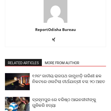
ReportOdisha Bureau
RELATED ARTICLES
MORE FROM AUTHOR
୧୬ନଂ ଜାତୀୟ ରାଜପଥ ଜାମୁଝାଡ଼ି ତାରିଣୀ ଛକ
ନିକଟରେ ଓଲଟିଲା ତୀର୍ଥଯାତ୍ରୀ ବସ: ୨୦ ଆହତ
ବ୍ରହ୍ମପୁର ରେ ବରିଷ୍ଠ ଆଇନଜୀବୀଙ୍କୁ
ଗୁଳିକରି ହତ୍ୟା