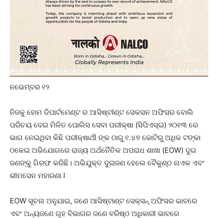
ନଭେମ୍ବର ୧୨
ନିଜକୁ ହୋମ ଡିପାର୍ଟମେଣ୍ଟ ର ଆସିଷ୍ଟIଣ୍ଟ ସେକସନ ଅଫିସର ବୋଲି
ପରିଚୟ ଦେଇ ମିଳିତ ପୋଲିସ ସେବା ପରୀକ୍ଷା (ସିପିଏସ୍ଇ) ୨୦୧୩ ରେ
ଭାଗ ନେଇଥିବା କିଛି ପରୀକ୍ଷାର୍ଥୀ ଙ୍କ ଠାରୁ ୧.୪୭ କୋଟିରୁ ଅଧିକ ଟଙ୍କା
ଠକେଇ ଅଭିଯୋଗରେ ରାଜ୍ୟ ଅର୍ଥନୈତିକ ଅପରାଧ ଶାଖା (EOW) ଦୁଇ
ଜଣଙ୍କୁ ଗିରଫ କରିଛି। ଅଭିଯୁକ୍ତ ଦୁଇଜଣ ହେଲେ ବୈକୁଣ୍ଠ ନାଏକ ଏବଂ
ଭୀମସେନ ମହାରଣା I
EOW ସୂଚନା ଅନୁଯାଇ, ଜଣେ ଆସିଷ୍ଟାଣ୍ଟ ସେକ୍ସନ୍ ଅଫିସର ଭାବରେ
ଏବଂ ଅନ୍ୟଜଣେ ଗୃହ ବିଭାଗର ଜଣେ ବରିଷ୍ଠ ଅଧିକାରୀ ଭାବରେ