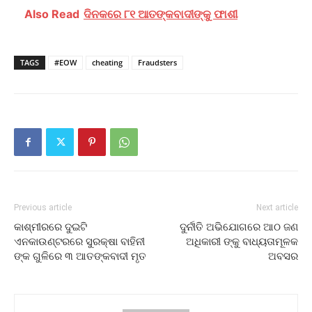
Also Read
ଦିନକରେ ୮୧ ଆତଙ୍କବାଦୀଙ୍କୁ ଫାଶୀ
TAGS
#EOW
cheating
Fraudsters
Previous article
Next article
କାଶ୍ମୀରରେ ଦୁଇଟି
ଦୁର୍ନୀତି ଅଭିଯୋଗରେ ଆଠ ଜଣ
ଏନକାଉଣ୍ଟରରେ ସୁରକ୍ଷା ବାହିନୀ
ଅଧିକାରୀ ଙ୍କୁ ବାଧ୍ୟତାମୂଳକ
ଙ୍କ ଗୁଳିରେ ୩ ଆତଙ୍କବାଦୀ ମୃତ
ଅବସର