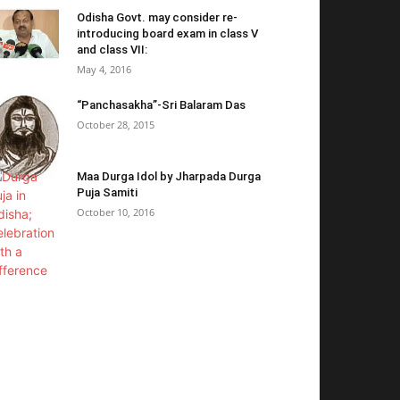
Odisha Govt. may consider re-
introducing board exam in class V
and class VII:
May 4, 2016
“Panchasakha”-Sri Balaram Das
October 28, 2015
Maa Durga Idol by Jharpada Durga
Puja Samiti
October 10, 2016