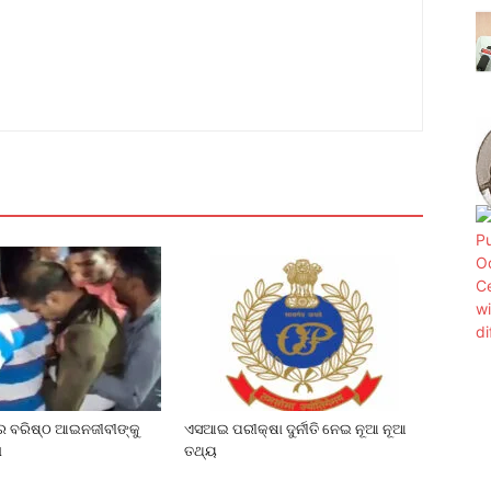
େ ବରିଷ୍ଠ ଆଇନଜୀବୀଙ୍କୁ
ଏସଆଇ ପରୀକ୍ଷା ଦୁର୍ନୀତି ନେଇ ନୂଆ ନୂଆ
ା
ତଥ୍ୟ