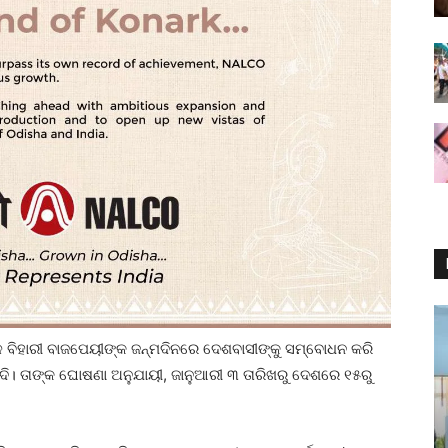
 ବିହାରୀ ବାଜପେୟୀଙ୍କ ଜନ୍ମଦିନରେ ଦେଶବାସୀଙ୍କୁ ସମ୍ବୋଧନ କରି
ଦି। ତାଙ୍କ ଘୋଷଣା ଅନୁଯାୟୀ, ଜାନୁଆରୀ ୩ ତାରିଖରୁ ଦେଶରେ ୧୫ରୁ