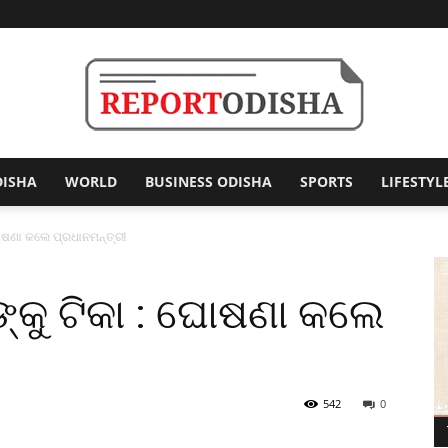
DISHA
WORLD
BUSINESS ODISHA
SPORTS
LIFESTYL
Report
ଘୋଷଣା କଲେ ପ୍ରଧାନମନ୍ତ୍ରୀ
୍କୁ ଟିକା : ଘୋଷଣା କଲେ
Odisha
542
0