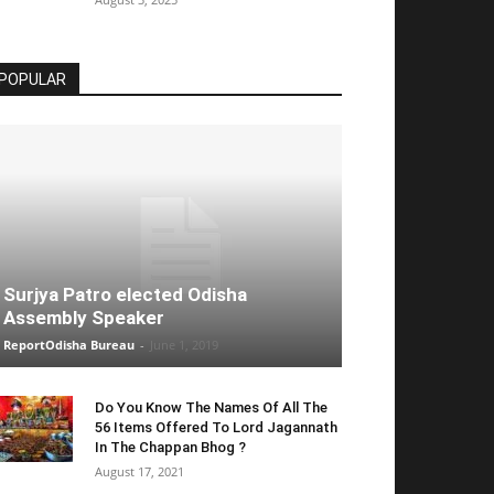
POPULAR
Surjya Patro elected Odisha
Assembly Speaker
ReportOdisha Bureau
-
June 1, 2019
Do You Know The Names Of All The
56 Items Offered To Lord Jagannath
In The Chappan Bhog ?
August 17, 2021