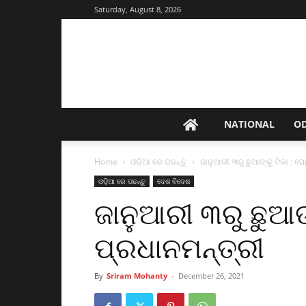
Saturday, August 8, 2026
NATIONAL
O
Home
ଓଡ଼ିଆ ରେ ପଢନ୍ତୁ
ଜାନୁଆରୀ ୩ରୁ ଛୁଆଙ୍କୁ ଟିକା : 
ଓଡ଼ିଆ ରେ ପଢନ୍ତୁ
ଦେଶ ବିଦେଶ
ଜାନୁଆରୀ ୩ରୁ ଛୁଆଙ
ପ୍ରଧାନମନ୍ତ୍ରୀ
By
Sriram Mohanty
-
December 26, 2021