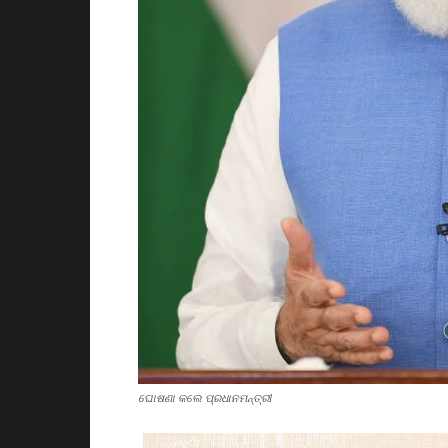
ଘୋଷଣା କଲେ ପ୍ରଧାନମନ୍ତ୍ରୀ