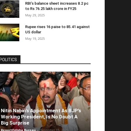
RBI’s balance sheet increases 8.2 pc
to Rs 76.25 lakh crore in FY25
May 29, 2025
Rupee rises 16 paise to 85.41 against
US dollar
May 19, 2025
POLITICS
Nitin Nabin’s Appointment As BJP’s
Working President, Is No Doubt A
Big Surprise
ReportOdisha Bureau
-
December 15, 2025