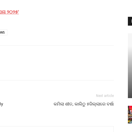
ପନା ୨୦୨୫'
EWS
Next article
By
କମିଲା ଶୀତ, କାଲିଠୁ ୫ଜିଲ୍ଲାରେ ବର୍ଷା