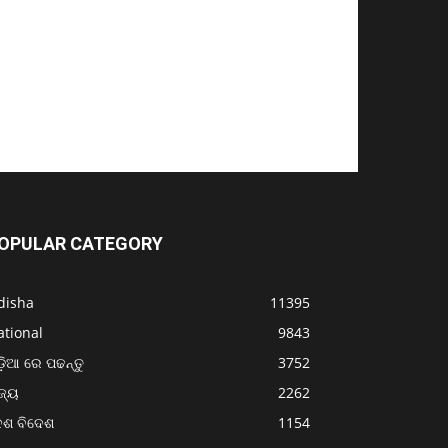
OPULAR CATEGORY
disha
11395
ational
9843
଼ିଆ ରେ ପଢନ୍ତୁ
3752
ଜ୍ୟ
2262
େଶ ବିଦେଶ
1154