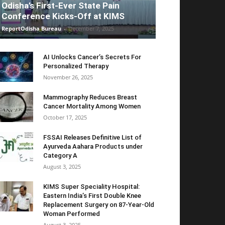
Odisha’s First-Ever State Pain
Conference Kicks-Off at KIMS
ReportOdisha Bureau
-
December 7, 2025
AI Unlocks Cancer’s Secrets For
Personalized Therapy
November 26, 2025
Mammography Reduces Breast
Cancer Mortality Among Women
October 17, 2025
FSSAI Releases Definitive List of
Ayurveda Aahara Products under
Category A
August 3, 2025
KIMS Super Speciality Hospital:
Eastern India’s First Double Knee
Replacement Surgery on 87-Year-Old
Woman Performed
August 3, 2025