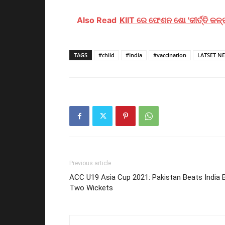
Also Read
KIIT ରେ ଫେଶନ ଶୋ 'କୀର୍ତ୍ତି କଳ୍
TAGS
#child
#India
#vaccination
LATSET N
Previous article
ACC U19 Asia Cup 2021: Pakistan Beats India 
Two Wickets