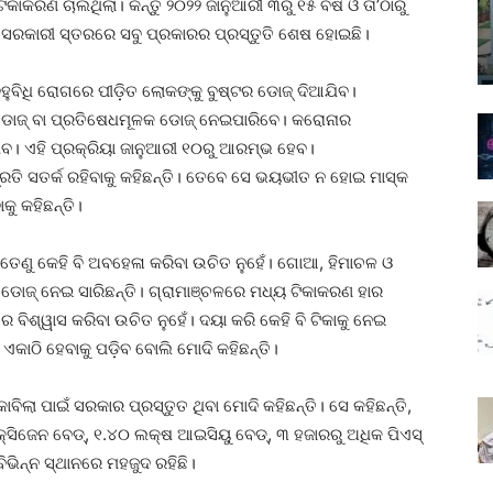
ାକରଣ ଚାଲିଥିଲା। କିନ୍ତୁ ୨୦୨୨ ଜାନୁଆରୀ ୩ରୁ ୧୫ ବର୍ଷ ଓ ତା’ଠାରୁ
ସରକାରୀ ସ୍ତରରେ ସବୁ ପ୍ରକାରର ପ୍ରସ୍ତୁତି ଶେଷ ହୋଇଛି।
ବହୁବିଧି ରୋଗରେ ପୀଡ଼ିତ ଲୋକଙ୍କୁ ବୁଷ୍ଟର ଡୋଜ୍‌ ଦିଆଯିବ।
ଡୋଜ୍‌ ବା ପ୍ରତିଷେଧମୂଳକ ଡୋଜ୍‌ ନେଇପାରିବେ। କରୋନାର
ିବ। ଏହି ପ୍ରକ୍ରିୟା ଜାନୁଆରୀ ୧୦ରୁ ଆରମ୍ଭ ହେବ।
ରତି ସତର୍କ ରହିବାକୁ କହିଛନ୍ତି। ତେବେ ସେ ଭୟଭୀତ ନ ହୋଇ ମାସ୍କ
ୁ କହିଛନ୍ତି।
 ତେଣୁ କେହି ବି ଅବହେଳା କରିବା ଉଚିତ ନୁହେଁ। ଗୋଆ, ହିମାଚଳ ଓ
ଜ୍‌ ନେଇ ସାରିଛନ୍ତି। ଗ୍ରାମାଞ୍ଚଳରେ ମଧ୍ୟ ଟିକାକରଣ ହାର
ବିଶ୍ୱାସ କରିବା ଉଚିତ ନୁହେଁ। ଦୟା କରି କେହି ବି ଟିକାକୁ ନେଇ
ଏକାଠି ହେବାକୁ ପଡ଼ିବ ବୋଲି ମୋଦି କହିଛନ୍ତି।
ଲା ପାଇଁ ସରକାର ପ୍ରସ୍ତୁତ ଥିବା ମୋଦି କହିଛନ୍ତି। ସେ କହିଛନ୍ତି,
େନ ବେଡ୍‌, ୧.୪୦ ଲକ୍ଷ ଆଇସିୟୁ ବେଡ୍‌, ୩ ହଜାରରୁ ଅଧିକ ପିଏସ୍‌
ିଭିନ୍ନ ସ୍ଥାନରେ ମହଜୁଦ ରହିଛି।