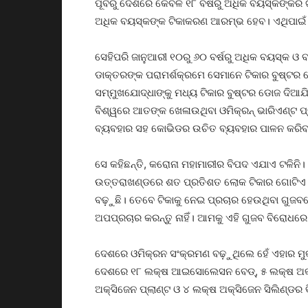
ପୂର୍ବରୁ ଦେଶରେ କେବଳ ୧୮ ବର୍ଷରୁ ଅଧିକ ବୟସ୍କଙ୍କର ଟିକ
ଅଧିକ ବୟସ୍କଙ୍କ ଟିକାକରଣ ଆରମ୍ଭ ହେବ। ଏଥିପାଇଁ 
ସେହିପରି ଜାନୁଆରୀ ୧୦ରୁ ୬୦ ବର୍ଷରୁ ଅଧିକ ବୟସ୍କ ଓ 
ଡାକ୍ତରଙ୍କ ପରାମର୍ଶକ୍ରମେ ସେମାନେ ଟିକାର ବୁଷ୍ଟର 
ସମ୍ମୁଖଯୋଦ୍ଧାଙ୍କୁ ମଧ୍ୟ ଟିକାର ବୁଷ୍ଟର ଡୋଜ ଦିଆଯ
ବିଶ୍ୱରେ ଆତଙ୍କ ଖେଳାଉଥିବା ଓମିକ୍ରନ୍ ଭାରିଏଣ୍ଟ ପ୍
ବ୍ୟବହାର ସହ କୋଭିଡର ଉଚିତ ବ୍ୟବହାର ପାଳନ କରିବାକ
ସେ କହିଛନ୍ତି, କରୋନା ମହାମାରୀର ବିପଦ ଏଯାଏ ଟଳିନି।
ଉତ୍ତରାଖଣ୍ଡରେ ଶତ ପ୍ରତିଶତ ଲୋକ ଟିକାର ଗୋଟିଏ ଡୋ
ବଢ଼ୁଛି। ତେବେ ଟିକାକୁ ନେଇ ପ୍ରଚାର ହେଉଥିବା ଗୁଜବରେ 
ଅପପ୍ରଚାର କରନ୍ତୁ ନାହିଁ। ଆମକୁ ଏହି ଗୁଜବ ବିରୋଧରେ 
ଦେଶରେ ଓମିକ୍ରନ ସଂକ୍ରମଣ ବଢ଼ୁଥିଲେ ହେଁ ଏହାର ମୁକାବି
ଦେଶରେ ୧୮ ଲକ୍ଷ ଆଇସୋଲେସନ ବେଡ୍‌, ୫ ଲକ୍ଷ ଅକ୍ସିଜ
ଅକ୍ସିଜେନ ପ୍ଲାଣ୍ଟ ଓ ୪ ଲକ୍ଷ ଅକ୍ସିଜେନ ସିଲିଣ୍ଡର ବ