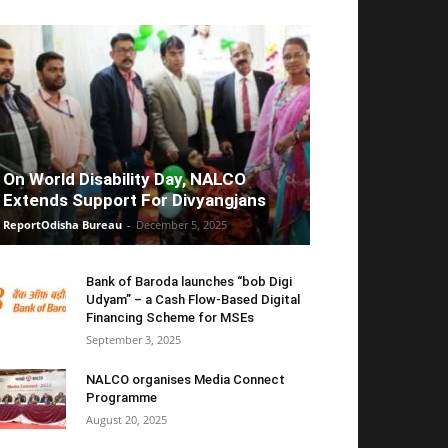
On World Disability Day, NALCO
Extends Support For Divyangjans
ReportOdisha Bureau
-
December 5, 2025
Bank of Baroda launches “bob Digi
Udyam” – a Cash Flow-Based Digital
Financing Scheme for MSEs
September 3, 2025
NALCO organises Media Connect
Programme
August 20, 2025