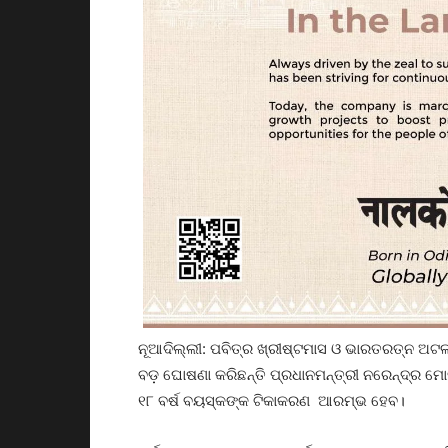
ନୂଆଦିଲ୍ଲୀ: ପବିତ୍ର ଖ୍ରୀଷ୍ଟମାସ ଓ ଭାରତରତ୍ନ ଅଟଳ
ବଡ଼ ଘୋଷଣା କରିଛନ୍ତି ପ୍ରଧାନମନ୍ତ୍ରୀ ନରେନ୍ଦ୍ର ମୋ
୧୮ ବର୍ଷ ବୟସ୍କଙ୍କ ଟିକାକରଣ ଆରମ୍ଭ ହେବ।