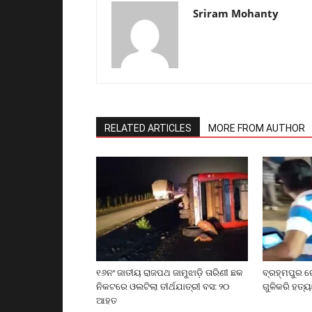
Sriram Mohanty
RELATED ARTICLES
MORE FROM AUTHOR
୧୬ନଂ ଜାତୀୟ ରାଜପଥ ଜାମୁଝାଡ଼ି ତାରିଣୀ ଛକ
ବ୍ରହ୍ମପୁର ର
ନିକଟରେ ଓଲଟିଲା ତୀର୍ଥଯାତ୍ରୀ ବସ: ୨୦
ଗୁଳିକରି ହତ୍ୟ
ଆହତ