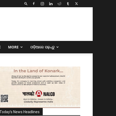
E
MORE
ଓଡ଼ିଆରେ ପଢ଼ନ୍ତୁ
Today's News Headlines