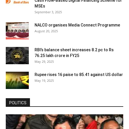
Cash Flow-Based Digital Financing Scheme for
MSEs
September 3, 2025
NALCO organises Media Connect Programme
August 20, 2025
RBI’s balance sheet increases 8.2 pc to Rs
76.25 lakh crore in FY25
May 29, 2025
Rupee rises 16 paise to 85.41 against US dollar
May 19, 2025
POLITICS