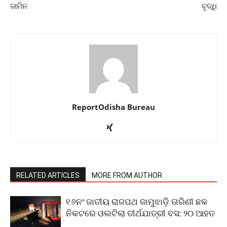
ଜାମିନ
ବୃଦ୍ଧି
ReportOdisha Bureau
RELATED ARTICLES
MORE FROM AUTHOR
୧୬ନଂ ଜାତୀୟ ରାଜପଥ ଜାମୁଝାଡ଼ି ତାରିଣୀ ଛକ
ନିକଟରେ ଓଲଟିଲା ତୀର୍ଥଯାତ୍ରୀ ବସ: ୨୦ ଆହତ