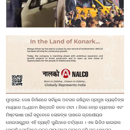
ମୁମ୍ବାଇ: ଦେଶ ନିର୍ମାଣରେ ସର୍ବାଧିକ ଅବଦାନ ରଖିଥିବା ପ୍ରମୁଖ ବ୍ୟକ୍ତିଙ୍କ
ମଧ୍ୟରେ ଅନ୍ୟତମ ଶିଳ୍ପପତି ରତନ ଟାଟା । ନିଜର ନମ୍ର ବ୍ୟବହାର ଏବଂ
ମିଷ୍ଟଭାଷା ପାଇଁ ସବୁବେଳେ ଲୋକଙ୍କ ପାଖରେ ଗ୍ରହଣୀୟତା
ହୋଇପାରୁଥିବା ଏହି ବ୍ୟକ୍ତି ପୁଣିଥରେ ଚର୍ଚ୍ଚାରେ । ଏକ ଭିଡିଓ ଭାଇରାଲ
ହୋଇଛି ଯେଉଁଥିରେ ରତନ ଟାଟା ନାନୋ କାରରେ ବସି ତାଜ ହୋଟେଲ