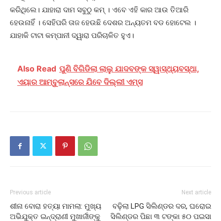
କରିଥିଲେ। ଯାହାରା ଦାମ ସବୁଠୁ କମ୍ । ଏବେ ଏହି କାର ଆଉ ତିଆରି
ହେଉନାହିଁ । ସେହିପରି ତାଜ ହେଉଛି ଦେଶର ଅନ୍ୟତମ ବଡ ହୋଟେଲ ।
ଯାହାକି ଟାଟା କମ୍ପାନୀ ଦ୍ୱାରା ପରିଚାଳିତ ହୁଏ।
Also Read
ପୁଣି ବିଗିଡିଲା ଲାଲୁ ଯାଦବଙ୍କ ସ୍ୱାସ୍ଥ୍ୟବସ୍ଥା,
ଏୟାର ଆମ୍ବୁଲାନ୍ସରେ ଯିବେ ଦିଲ୍ଲୀ ଏମ୍ସ
Previous article
Next article
ଶୀନା ବୋରା ହତ୍ୟା ମାମଲା: ମୁଖ୍ୟ
ବଢ଼ିଲା LPG ସିଲିଣ୍ଡର ଦର, ଘରୋଇ
ଅଭିଯୁକ୍ତ ଇନ୍ଦ୍ରାଣୀ ମୁଖାର୍ଜୀଙ୍କୁ
ସିଲିଣ୍ଡର ପିଛା ୩ ଟଙ୍କା ୫୦ ପଇସା