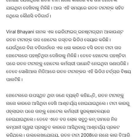
ଯାଇଥିବା ଦେଖିବାକୁ ମିଳିଛି। ଆଉ ଏହି ସମୟରେ ରତନ ଟାଟାଙ୍କ ସହିତ
ନଥିଲେ କୌଣସି ବଡିଗାର୍ଡ।
Viral Bhayani ନାମକ ଏକ ଭେରିଫାଇଡ୍ ଇନଷ୍ଟାଗ୍ରାମ ଆକାଉଣ୍ଟ
ରତନ ଟାଟାଙ୍କ ତାଜ ହୋଟେଲ ଗସ୍ତର ଭିଡିଓ ସେୟାର କରିଛି।
ଯେଉଁଥିରେ ବିନା ବଡିଗାର୍ଡରେ ଏକ ଧଳା କାରରେ ବସି ରତନ ଟାଟା ତାଜ
ହୋଟେଲରେ ପହଞ୍ଚିଥିବା ଦେଖିବାକୁ ମିଳିଛି। ତେବେ ହୋଟେଲ ପହଞ୍ଚିବା
ପରେ ରତନ ଟାଟାଙ୍କୁ ହୋଟେଲ କର୍ମଚାରୀ ପାଛୋଟି ନେଇଥିବା ଜଣାପଡିଛି।
ତେବେ ସୋଶିଆଲ ମିଡିଆରେ ରତନ ଟାଟାଙ୍କର ଏହି ଭିଡିଓ ଚର୍ଚ୍ଚାର ବିଷୟ
ପାଲଟିଛି।
ହୋଟେଲରେ ଉପସ୍ଥିତ ଥିବା ଜଣେ ବ୍ୟକ୍ତି କହିଛନ୍ତି, ରତନ ଟାଟାଙ୍କୁ
ନାନୋ କାରରେ ଆସିଥିବା ଦେଖି ଆଶ୍ଚର୍ଯ୍ୟ ହୋଇଯାଇଥିଲେ। ଟାଟା କାରରୁ
ଓହ୍ଲାଇବା ପରେ ତାଙ୍କୁ ହୋଟେଲ କର୍ମଚାରୀ ସୁରକ୍ଷାବଳୟରେ
ନେଇଯାଇଥିଲେ। ତେବେ ଏତେ ବଡ ଲୋକ ସବୁଠୁ କମ୍ ଦାମରେ ନିଜ
କମ୍ପାନୀ ଦ୍ୱାରା ପ୍ରସ୍ତୁତ କାରରେ ଆସିଥିବାରୁ ଆଶ୍ଚର୍ଯ୍ୟ ପ୍ରକଟ
କରିଥିଲେ। ଉଲ୍ଲେଖଯୋଗ୍ୟ, ରତନ ଟାଟା 2008ରେ ନାନୋ କାର ତିଆରି