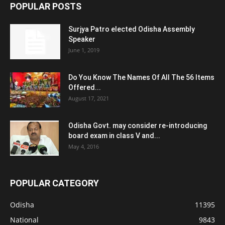
POPULAR POSTS
Surjya Patro elected Odisha Assembly
Speaker
June 1, 2019
Do You Know The Names Of All The 56 Items
Offered...
August 17, 2021
Odisha Govt. may consider re-introducing
board exam in class V and...
May 4, 2016
POPULAR CATEGORY
Odisha
11395
National
9843