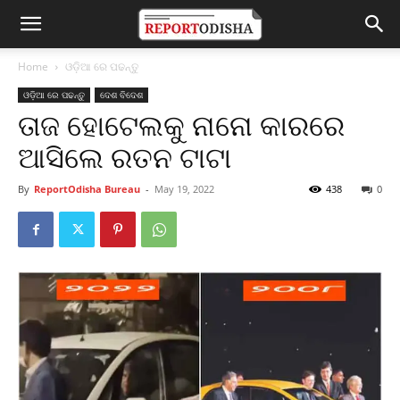
Home
ଓଡ଼ିଆ ରେ ପଢନ୍ତୁ
ଓଡ଼ିଆ ରେ ପଢନ୍ତୁ
ଦେଶ ବିଦେଶ
ତାଜ ହୋଟେଲକୁ ନାନୋ କାରରେ
ଆସିଲେ ରତନ ଟାଟା
By
ReportOdisha Bureau
-
May 19, 2022
438
0