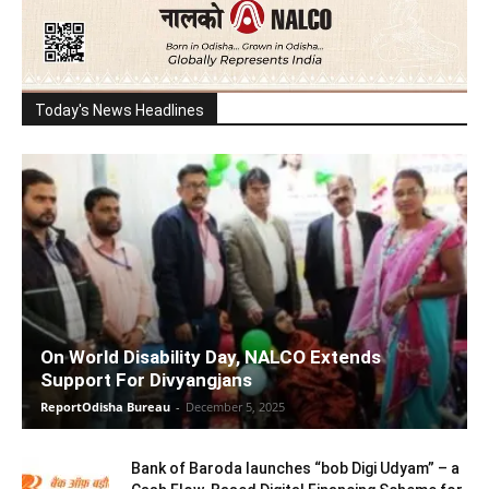
Today's News Headlines
On World Disability Day, NALCO Extends
Support For Divyangjans
ReportOdisha Bureau
-
December 5, 2025
Bank of Baroda launches “bob Digi Udyam” – a