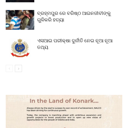
ବ୍ରହ୍ମପୁର ରେ ବରିଷ୍ଠ ଆଇନଜୀବୀଙ୍କୁ
ଗୁଳିକରି ହତ୍ୟା
ଏସଆଇ ପରୀକ୍ଷା ଦୁର୍ନୀତି ନେଇ ନୂଆ ନୂଆ
ତଥ୍ୟ