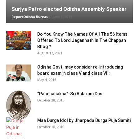
Surjya Patro elected Odisha Assembly Speaker
ReportOdisha Bureau
-
June 1, 2019
Do You Know The Names Of All The 56 Items
Offered To Lord Jagannath In The Chappan
Bhog ?
August 17, 2021
Odisha Govt. may consider re-introducing
board exam in class V and class VII:
May 4, 2016
“Panchasakha”-Sri Balaram Das
October 28, 2015
Maa Durga Idol by Jharpada Durga Puja Samiti
October 10, 2016