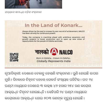
ରାଜ୍ୟରେ ସାମାନ୍ୟ ବଢ଼ିଲା ସଂକ୍ରମଣ
ନୂଆଦିଲ୍ଲୀ: ଦେଶରେ ବେକାବୁ ହେଲାଣି ସଂକ୍ରମଣ। ପୁଣି ହୋଇଛି ଉପର
ମୁହାଁ। ଦିନକରେ ଚିହ୍ନଟ ହେଲେ ରେକର୍ଡ ସଂଖ୍ୟକ ପଜିଟିଭ। ଗତ ୨୪
ଘଣ୍ଟା ମଧ୍ୟରେ ଦେଶରେ ୩ ଲକ୍ଷ ୪୭ ହଜାର ୨୫୪ ଜଣ କରୋନା
ଆକ୍ରାନ୍ତ ଚିହ୍ନଟ ହୋଇଛନ୍ତି। ସେହିପରି ୨୪ ଘଣ୍ଟା ମଧ୍ୟରେ
କରୋନାରେ ଆକ୍ରାନ୍ତ ହୋଇ ୭୦୩ ଜଣଙ୍କ ମୃତ୍ୟୁ ହୋଇଛି।