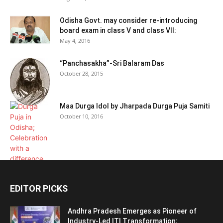
Odisha Govt. may consider re-introducing
board exam in class V and class VII:
May 4, 2016
“Panchasakha”-Sri Balaram Das
October 28, 2015
Maa Durga Idol by Jharpada Durga Puja Samiti
October 10, 2016
EDITOR PICKS
Andhra Pradesh Emerges as Pioneer of
Industry-Led ITI Transformation;