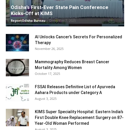
Odisha’s First-Ever State Pain Conference
Kicks-Off at KIMS
ReportOdisha Bureau
-
December 7, 2025
AI Unlocks Cancer’s Secrets For Personalized
Therapy
November 26, 2025
Mammography Reduces Breast Cancer
Mortality Among Women
October 17, 2025
FSSAI Releases Definitive List of Ayurveda
Aahara Products under Category A
August 3, 2025
KIMS Super Speciality Hospital: Eastern India’s
First Double Knee Replacement Surgery on 87-
Year-Old Woman Performed
August 3, 2025