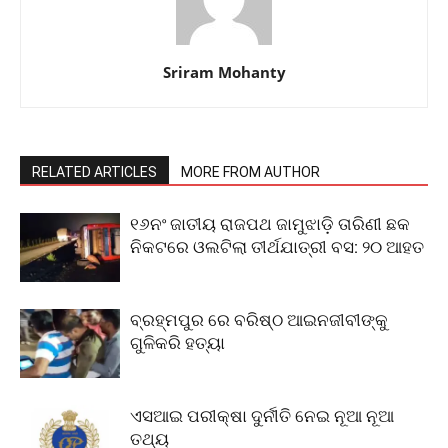
Sriram Mohanty
RELATED ARTICLES
MORE FROM AUTHOR
୧୬ନଂ ଜାତୀୟ ରାଜପଥ ଜାମୁଝାଡ଼ି ତାରିଣୀ ଛକ
ନିକଟରେ ଓଲଟିଲା ତୀର୍ଥଯାତ୍ରୀ ବସ: ୨୦ ଆହତ
ବ୍ରହ୍ମପୁର ରେ ବରିଷ୍ଠ ଆଇନଜୀବୀଙ୍କୁ
ଗୁଳିକରି ହତ୍ୟା
ଏସଆଇ ପରୀକ୍ଷା ଦୁର୍ନୀତି ନେଇ ନୂଆ ନୂଆ
ତଥ୍ୟ