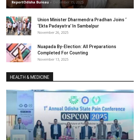
ReportOdisha Bureau
-
December 15, 2025
Union Minister Dharmendra Pradhan Joins ‘
‘Ekta Padayatra’ In Sambalpur
November 26, 2025
Nuapada By-Election: All Preparations
Completed For Counting
November 13, 2025
HEALTH & MEDICINE