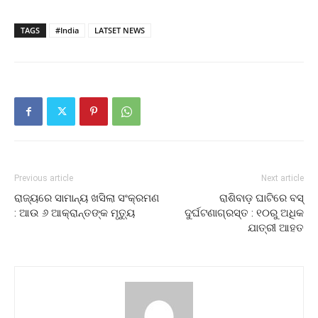
TAGS
#India
LATSET NEWS
Previous article
Next article
ରାଜ୍ୟରେ ସାମାନ୍ୟ ଖସିଲା ସଂକ୍ରମଣ
ରାଶିବାଡ଼ ଘାଟିରେ ବସ୍
: ଆଉ ୬ ଆକ୍ରାନ୍ତଙ୍କ ମୃତ୍ୟୁ
ଦୁର୍ଘଟଣାଗ୍ରସ୍ତ : ୧୦ରୁ ଅଧିକ
ଯାତ୍ରୀ ଆହତ