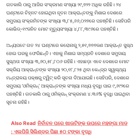
ଗତକାଲି ଠାରୁ ଆଜିର ସଂକ୍ରମଣ ସଂଖ୍ୟା ୨୯,୭୨୨ ଅଧିକ ରହିଛି। ୨୪
ଘଣ୍ଟାରେ ଚିହ୍ନଟ ହୋଇଥିବା ନୂତନ ଆକ୍ରାନ୍ତଙ୍କୁ ମିଶାଇ ଦେଶରେ
ସମୁଦାୟ ସଂକ୍ରମିତଙ୍କ ସଂଖ୍ୟା ୩,୮୫,୬୬,୦୨୭ରେ ପହଞ୍ଚିଛି। ସେହିପରି
କୋଭିଡ୍‌-୧୯ଜନିତ ମୋଟ ମୃତ୍ୟୁସଂଖ୍ୟା ୪,୮୮,୩୯୬ରେ ପହଞ୍ଚିଛି।
ଅନ୍ୟପଟେ ଗତ ୨୪ ଘଣ୍ଟାରେ କରୋନାରୁ ୨,୫୧,୭୭୭ଜଣ ଆକ୍ରାନ୍ତ ସୁସ୍ଥ
ହୋଇ ଘରକୁ ଫେରିଛନ୍ତି। ଏହାକୁ ମିଶାଇ ସମ୍ପ୍ରତି ଦେଶରେ ସମୁଦାୟ
ସୁସ୍ଥତା ସଂଖ୍ୟା ୩,୬୦,୫୮,୮୦୬ ରହିଛି। ଏହାଛଡ଼ା ଏବେ ଦେଶରେ ମୋଟ
ସକ୍ରିୟ ଆକ୍ରାନ୍ତଙ୍କ ସଂଖ୍ୟା ୨୦,୧୮,୮୨୫ ଥିବା କେନ୍ଦ୍ର ସ୍ୱାସ୍ଥ୍ୟ
ମନ୍ତ୍ରାଳୟ ପକ୍ଷରୁ ଟ୍ୱିଟ୍‌ କରି ସୂଚନା ଦିଆଯାଇଛି। ସେହିପରି, ଦେଶରେ
ସମୁଦାୟ ‘ଓମିକ୍ରନ୍‌’ ଆକ୍ରାନ୍ତଙ୍କ ସଂଖ୍ୟା ମଧ୍ୟ ବୃଦ୍ଧି ପାଇ ୯,୬୯୨ରେ
ପହଞ୍ଚିଛି। ଗତକାଲି ଠାରୁ ଓମିକ୍ରନ୍‌ ସଂକ୍ରମଣ ୪.୩୬% ବୃଦ୍ଧି ପାଇଥିବା
ସୂଚନା ରହିଛି।
Also Read
ନିର୍ବାଚନ ପରେ ଖାଉଟିଙ୍କ ଉପରେ ମହଙ୍ଗା ମାଡ
: ଏଲପିଜି ସିଲିଣ୍ଡର ପିଛା ୫୦ ଟଙ୍କା ବୃଦ୍ଧି