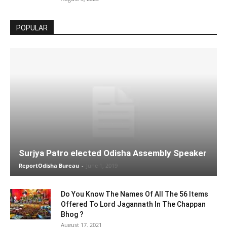
POPULAR
Surjya Patro elected Odisha Assembly Speaker
ReportOdisha Bureau
-
June 1, 2019
Do You Know The Names Of All The 56 Items
Offered To Lord Jagannath In The Chappan
Bhog ?
August 17, 2021