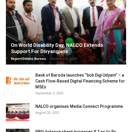
On World Disability Day, NALCO Extends
Support For Divyangjans
ReportOdisha Bureau
-
December 5, 2025
Bank of Baroda launches “bob Digi Udyam” – a
Cash Flow-Based Digital Financing Scheme for
MSEs
September 3, 2025
NALCO organises Media Connect Programme
August 20, 2025
RBI’s balance sheet increases 8.2 pc to Rs