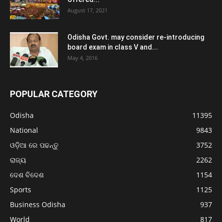
August 17, 2021
Odisha Govt. may consider re-introducing
board exam in class V and...
May 4, 2016
POPULAR CATEGORY
Odisha
11395
National
9843
ଓଡ଼ିଆ ରେ ପଢନ୍ତୁ
3752
ରାଜ୍ୟ
2262
ଦେଶ ବିଦେଶ
1154
Sports
1125
Business Odisha
937
World
817