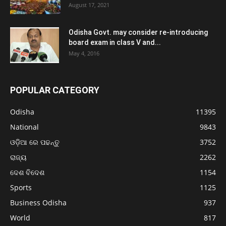
August 17, 2021
Odisha Govt. may consider re-introducing
board exam in class V and...
May 4, 2016
POPULAR CATEGORY
Odisha
11395
National
9843
ଓଡ଼ିଆ ରେ ପଢନ୍ତୁ
3752
ରାଜ୍ୟ
2262
ଦେଶ ବିଦେଶ
1154
Sports
1125
Business Odisha
937
World
817