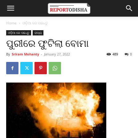
Home
ଓଡ଼ିଆ ରେ ପଢନ୍ତୁ
ଓଡ଼ିଆ ରେ ପଢନ୍ତୁ
ରାଜ୍ୟ
ପୁରୀରେ ଫୁଟିଲା ବୋମା
By
Sriram Mohanty
-
January 27, 2022
489
0