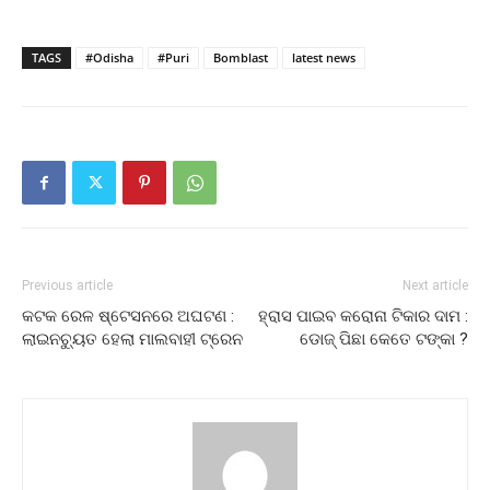
TAGS
#Odisha
#Puri
Bomblast
latest news
Previous article
Next article
କଟକ ରେଳ ଷ୍ଟେସନରେ ଅଘଟଣ :
ହ୍ରାସ ପାଇବ କରୋନା ଟିକାର ଦାମ :
ଲାଇନଚ୍ୟୁତ ହେଲା ମାଲବାହୀ ଟ୍ରେନ
ଡୋଜ୍‌ ପିଛା କେତେ ଟଙ୍କା ?