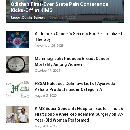
Odisha’s First-Ever State Pain Conference
Kicks-Off at KIMS
ReportOdisha Bureau
-
December 7, 2025
AI Unlocks Cancer’s Secrets For Personalized
Therapy
November 26, 2025
Mammography Reduces Breast Cancer
Mortality Among Women
October 17, 2025
FSSAI Releases Definitive List of Ayurveda
Aahara Products under Category A
August 3, 2025
KIMS Super Speciality Hospital: Eastern India’s
First Double Knee Replacement Surgery on 87-
Year-Old Woman Performed
August 3, 2025