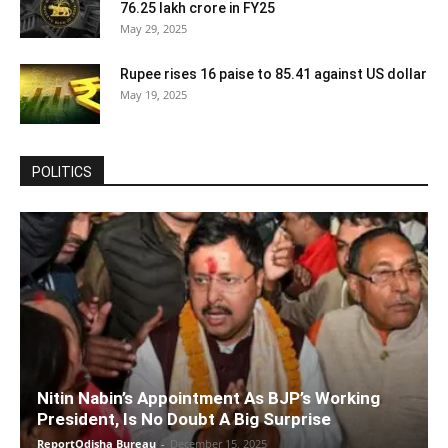
76.25 lakh crore in FY25
May 29, 2025
Rupee rises 16 paise to 85.41 against US dollar
May 19, 2025
POLITICS
Nitin Nabin’s Appointment As BJP’s Working
President, Is No Doubt A Big Surprise
ReportOdisha Bureau
-
December 15, 2025