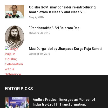
Odisha Govt. may consider re-introducing
board exam in class V and class VII:
May 4, 2016
“Panchasakha”-Sri Balaram Das
October 28, 2015
Maa Durga Idol by Jharpada Durga Puja Samiti
October 10, 2016
EDITOR PICKS
Andhra Pradesh Emerges as Pioneer of
Industry-Led ITI Transformation;