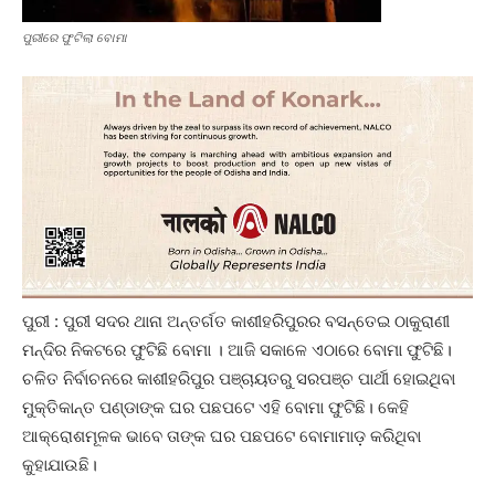
ପୁରୀରେ ଫୁଟିଲା ବୋମା
ପୁରୀ : ପୁରୀ ସଦର ଥାନା ଅନ୍ତର୍ଗତ କାଶୀହରିପୁରର ବସନ୍ତେଇ ଠାକୁରାଣୀ
ମନ୍ଦିର ନିକଟରେ ଫୁଟିଛି ବୋମା । ଆଜି ସକାଳେ ଏଠାରେ ବୋମା ଫୁଟିଛି।
ଚଳିତ ନିର୍ବାଚନରେ କାଶୀହରିପୁର ପଞ୍ଚାୟତରୁ ସରପଞ୍ଚ ପାର୍ଥୀ ହୋଇଥିବା
ମୁକ୍ତିକାନ୍ତ ପଣ୍ଡାଙ୍କ ଘର ପଛପଟେ ଏହି ବୋମା ଫୁଟିଛି। କେହି
ଆକ୍ରୋଶମୂଳକ ଭାବେ ତାଙ୍କ ଘର ପଛପଟେ ବୋମାମାଡ଼ କରିଥିବା
କୁହାଯାଉଛି।