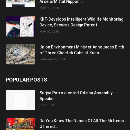
ArcelorMittal Nippon...
May 30, 2026
KIIT-Develops Intelligent Wildlife Monitoring
Device, Secures Design Patent
May 30, 2026
Union Environment Minister Announces Birth
of Three Cheetah Cubs at Kuno...
February 18, 2026
POPULAR POSTS
Surjya Patro elected Odisha Assembly
Speaker
June 1, 2019
Do You Know The Names Of All The 56 Items
Offered...