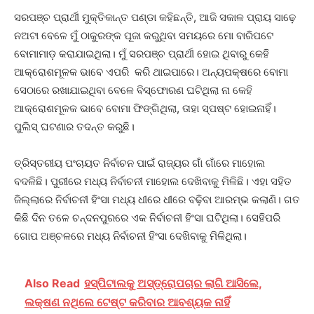
ସରପଞ୍ଚ ପ୍ରାର୍ଥୀ ମୁକ୍ତିକାନ୍ତ ପଣ୍ଡା କହିଛନ୍ତି, ଆଜି ସକାଳ ପ୍ରାୟ ସାଢ଼େ
ନଅଟା ବେଳେ ମୁଁ ଠାକୁରଙ୍କ ପୂଜା କରୁଥିବା ସମୟରେ ମୋ ବାରିପଟେ
ବୋମାମାଡ଼ କରାଯାଇଥିଲା। ମୁଁ ସରପଞ୍ଚ ପ୍ରାର୍ଥୀ ହୋଇ ଥିବାରୁ କେହି
ଆକ୍ରୋଶମୂଳକ ଭାବେ ଏପରି କରି ଥାଇପାରେ। ଅନ୍ୟପକ୍ଷରେ ବୋମା
ସେଠାରେ ରଖାଯାଇଥିବା ବେଳେ ବିସ୍ଫୋରଣ ଘଟିଥିଲା ନା କେହି
ଆକ୍ରୋଶମୂଳକ ଭାବେ ବୋମା ଫିଙ୍ଗିଥିଲା, ତାହା ସ୍ପଷ୍ଟ ହୋଇନାହିଁ।
ପୁଲିସ୍ ଘଟଣାର ତଦନ୍ତ କରୁଛି।
ତ୍ରିସ୍ତରୀୟ ପଂଚାୟତ ନିର୍ବାଚନ ପାଇଁ ରାଜ୍ୟର ଗାଁ ଗାଁରେ ମାହୋଲ
ବଦଳିଛି। ପୁରୀରେ ମଧ୍ୟ ନିର୍ବାଚନୀ ମାହୋଲ ଦେଖିବାକୁ ମିଳିଛି। ଏହା ସହିତ
ଜିଲ୍ଲାରେ ନିର୍ବାଚନୀ ହିଂସା ମଧ୍ୟ ଧୀରେ ଧୀରେ ବଢ଼ିବା ଆରମ୍ଭ କଲାଣି। ଗତ
କିଛି ଦିନ ତଳେ ଚନ୍ଦନପୁରରେ ଏକ ନିର୍ବାଚନୀ ହିଂସା ଘଟିଥିଲା। ସେହିପରି
ଗୋପ ଅଞ୍ଚଳରେ ମଧ୍ୟ ନିର୍ବାଚନୀ ହିଂସା ଦେଖିବାକୁ ମିଳିଥିଲା।
Also Read
ହସ୍ପିଟାଲକୁ ଅସ୍ତ୍ରୋପଚାର ଲାଗି ଆସିଲେ,
ଲକ୍ଷଣ ନଥିଲେ ଟେଷ୍ଟ କରିବାର ଆବଶ୍ୟକ ନାହିଁ