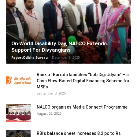
On World Disability Day, NALCO Extends
Support For Divyangjans
ReportOdisha Bureau
-
December 5, 2025
Bank of Baroda launches “bob Digi Udyam” – a
Cash Flow-Based Digital Financing Scheme for
MSEs
September 3, 2025
NALCO organises Media Connect Programme
August 20, 2025
RBI’s balance sheet increases 8.2 pc to Rs