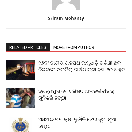
Sriram Mohanty
RELATED ARTICLES
MORE FROM AUTHOR
୧୬ନଂ ଜାତୀୟ ରାଜପଥ ଜାମୁଝାଡ଼ି ତାରିଣୀ ଛକ
ନିକଟରେ ଓଲଟିଲା ତୀର୍ଥଯାତ୍ରୀ ବସ: ୨୦ ଆହତ
ବ୍ରହ୍ମପୁର ରେ ବରିଷ୍ଠ ଆଇନଜୀବୀଙ୍କୁ
ଗୁଳିକରି ହତ୍ୟା
ଏସଆଇ ପରୀକ୍ଷା ଦୁର୍ନୀତି ନେଇ ନୂଆ ନୂଆ
ତଥ୍ୟ