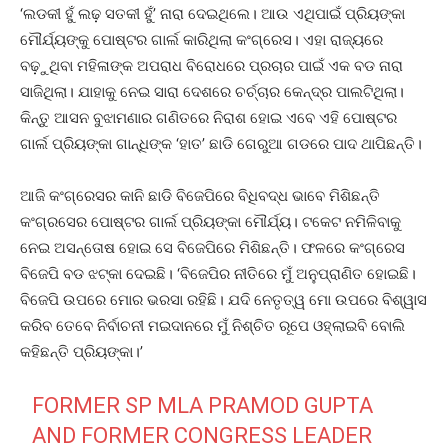
‘ଲଡକୀ ହୁଁ ଲଢ଼ ସତକୀ ହୁଁ’ ନାରା ଦେଇଥିଲେ। ଆଉ ଏଥିପାଇଁ ପ୍ରିୟଙ୍କା
ମୌର୍ଯ୍ୟଙ୍କୁ ପୋଷ୍ଟର ଗାର୍ଲ କାରିଥିଲା କଂଗ୍ରେସ। ଏହା ରାଜ୍ୟରେ
ବଢ଼ୁଥିବା ମହିଳାଙ୍କ ଅପରାଧ ବିରୋଧରେ ପ୍ରଚାର ପାଇଁ ଏକ ବଡ ନାରା
ସାଜିଥିଲା। ଯାହାକୁ ନେଇ ସାରା ଦେଶରେ ଚର୍ଚ୍ଚାର କେନ୍ଦ୍ର ପାଲଟିଥିଲା।
କିନ୍ତୁ ଆସନ ବୁଝାମଣାର ଗଣିତରେ ନିରାଶ ହୋଇ ଏବେ ଏହି ପୋଷ୍ଟର
ଗାର୍ଲ ପ୍ରିୟଙ୍କା ଗାନ୍ଧିଙ୍କ ‘ହାତ’ ଛାଡି ଗେରୁଆ ଗଡରେ ପାଦ ଥାପିଛନ୍ତି।
ଆଜି କଂଗ୍ରେସର କାନି ଛାଡି ବିଜେପିରେ ବିଧିବଦ୍ଧ ଭାବେ ମିଶିଛନ୍ତି
କଂଗ୍ରସେର ପୋଷ୍ଟର ଗାର୍ଲ ପ୍ରିୟଙ୍କା ମୌର୍ଯ୍ୟ। ଟକେଟ ନମିଳିବାକୁ
ନେଇ ଅସନ୍ତୋଷ ହୋଇ ସେ ବିଜେପିରେ ମିଶିଛନ୍ତି। ଫଳରେ କଂଗ୍ରେସ
ବିଜେପି ବଡ ଝଟ୍‌କା ଦେଇଛି। ‘ବିଜେପିର ନୀତିରେ ମୁଁ ଅନୁପ୍ରାଣିତ ହୋଇଛି।
ବିଜେପି ଉପରେ ମୋର ଭରସା ରହିଛି। ଯଦି ନେତୃତ୍ୱ ମୋ ଉପରେ ବିଶ୍ୱାସ
କରିବ ତେବେ ନିର୍ବାଚନୀ ମଇଦାନରେ ମୁଁ ନିଶ୍ଚିତ ରୂପେ ଓହ୍ଲାଇବି ବୋଲି
କହିଛନ୍ତି ପ୍ରିୟଙ୍କା।’
FORMER SP MLA PRAMOD GUPTA
AND FORMER CONGRESS LEADER