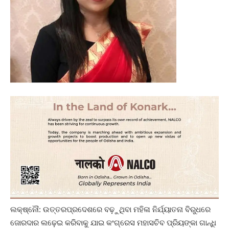
ଲକ୍ଷ୍ନୌ: ଉତ୍ତରପ୍ରଦେଶରେ ବଢ଼ୁଥିବା ମହିଳା ନିର୍ଯ୍ୟାତନା ବିରୁଧରେ
ଜୋରଦାର ଲଢ଼େଇ କରିବାକୁ ଯାଇ କଂଗ୍ରେସ ମହାସଚିବ ପ୍ରିୟଙ୍କା ଗାନ୍ଧି