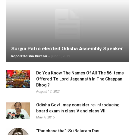
Surjya Patro elected Odisha Assembly Speaker
ReportOdisha Bureau
-
June 1, 2019
Do You Know The Names Of All The 56 Items
Offered To Lord Jagannath In The Chappan
Bhog ?
August 17, 2021
Odisha Govt. may consider re-introducing
board exam in class V and class VII:
May 4, 2016
“Panchasakha”-Sri Balaram Das