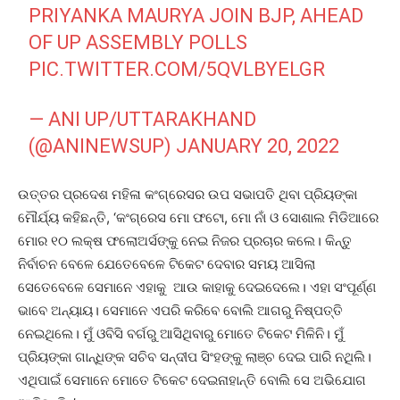
PRIYANKA MAURYA JOIN BJP, AHEAD
OF UP ASSEMBLY POLLS
PIC.TWITTER.COM/5QVLBYELGR
— ANI UP/UTTARAKHAND
(@ANINEWSUP)
JANUARY 20, 2022
ଉତ୍ତର ପ୍ରଦେଶ ମହିଳା କଂଗ୍ରେସର ଉପ ସଭାପତି ଥିବା ପ୍ରିୟଙ୍କା
ମୌର୍ଯ୍ୟ କହିଛନ୍ତି, ‘କଂଗ୍ରେସ ମୋ ଫଟୋ, ମୋ ନାଁ ଓ ସୋଶାଲ ମିଡିଆରେ
ମୋର ୧୦ ଲକ୍ଷ ଫଲୋଅର୍ସଙ୍କୁ ନେଇ ନିଜର ପ୍ରଚାର କଲେ। କିନ୍ତୁ
ନିର୍ବାଚନ ବେଳେ ଯେତେବେଳେ ଟିକେଟ ଦେବାର ସମୟ ଆସିଲା
ସେତେବେଳେ ସେମାନେ ଏହାକୁ ଆଉ କାହାକୁ ଦେଇଦେଲେ। ଏହା ସଂପୂର୍ଣ୍ଣ
ଭାବେ ଅନ୍ୟାୟ। ସେମାନେ ଏପରି କରିବେ ବୋଲି ଆଗରୁ ନିଷ୍ପତ୍ତି
ନେଇଥିଲେ। ମୁଁ ଓବିସି ବର୍ଗରୁ ଆସିଥିବାରୁ ମୋତେ ଟିକେଟ ମିଳିନି। ମୁଁ
ପ୍ରିୟଙ୍କା ଗାନ୍ଧିଙ୍କ ସଚିବ ସନ୍ଦୀପ ସିଂହଙ୍କୁ ଲାଞ୍ଚ ଦେଇ ପାରି ନଥିଲି।
ଏଥିପାଇଁ ସେମାନେ ମୋତେ ଟିକେଟ ଦେଇନାହାନ୍ତି ବୋଲି ସେ ଅଭିଯୋଗ