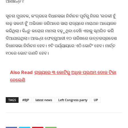
ଆଣିଛନ୍ତି।’
ସୂଚନା ମୁତାବକ, କଂଗ୍ରସେ ବିଧାନସଭା ନିର୍ବାଚନ ପୂର୍ବରୁ ନିଜର ‘ଲଡକୀ ହୁଁ
ଲଢ଼ ସକତୀ ହୁଁ’ ଅଭିଜାନ ଜରିଆରେ ସାରା ରାଜ୍ୟରେ ମାରାଥନ ଆୟୋଜନ
କରିଥିଲା। କିନ୍ତୁ କରୋନା ମାମଲା ବଢ଼ୁଥିବା ଦେଖି ଏହାକୁ ସ୍ଥଗିତ କରିି
ଦିଆଯାଇଥିଲା। ଆସନ୍ତା ଫେବ୍ରୁଆରୀ ୧୦ ତାରିଖରେ ଉତ୍ତରପ୍ରଦେଶ
ବିଧାନସଭା ନିର୍ବାଚନ ହେବ। ୭ଟି ପର୍ଯ୍ୟାୟରେ ଏଠି ଭୋଟିଂ ହେବ। ମାର୍ଚ୍ଚ
୧୦ରେ ଭୋଟ ଗଣତି ହେବ।
Also Read
ରାଜ୍ୟରେ ୩ କୋଟିରୁ ଅଧିକ ପ୍ରଥମ ଡୋଜ ଟିକା
ନେଲେଣି
TAGS
#BJP
latest news
Left Congress party
UP