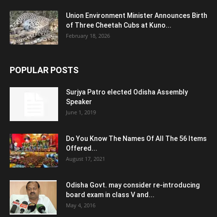
Union Environment Minister Announces Birth
of Three Cheetah Cubs at Kuno...
February 18, 2026
POPULAR POSTS
Surjya Patro elected Odisha Assembly
Speaker
June 1, 2019
Do You Know The Names Of All The 56 Items
Offered...
August 17, 2021
Odisha Govt. may consider re-introducing
board exam in class V and...
May 4, 2016