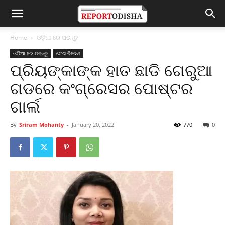
Home
ଓଡ଼ିଆ ରେ ପଢନ୍ତୁ
ଓଡ଼ିଆ ରେ ପଢନ୍ତୁ
ଦେଶ ବିଦେଶ
ପ୍ରିୟଙ୍କାଙ୍କ ହାତ ଛାଡି ଗେରୁଆ
ଗଡରେ କଂଗ୍ରେସର ପୋଷ୍ଟର
ଗାର୍ଲ
By
Sriram Mohanty
-
January 20, 2022
770
0