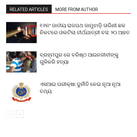
RELATED ARTICLES
MORE FROM AUTHOR
୧୬ନଂ ଜାତୀୟ ରାଜପଥ ଜାମୁଝାଡ଼ି ତାରିଣୀ ଛକ
ନିକଟରେ ଓଲଟିଲା ତୀର୍ଥଯାତ୍ରୀ ବସ: ୨୦ ଆହତ
ବ୍ରହ୍ମପୁର ରେ ବରିଷ୍ଠ ଆଇନଜୀବୀଙ୍କୁ
ଗୁଳିକରି ହତ୍ୟା
ଏସଆଇ ପରୀକ୍ଷା ଦୁର୍ନୀତି ନେଇ ନୂଆ ନୂଆ
ତଥ୍ୟ