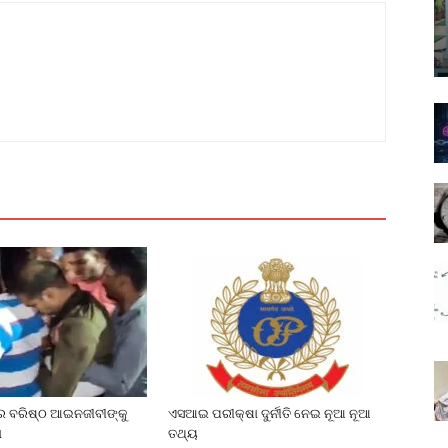
େ ବରିଷ୍ଠ ଆଇନଜୀବୀଙ୍କୁ
ଏସଆଇ ପରୀକ୍ଷା ଦୁର୍ନୀତି ନେଇ ନୂଆ ନୂଆ
ା
ତଥ୍ୟ