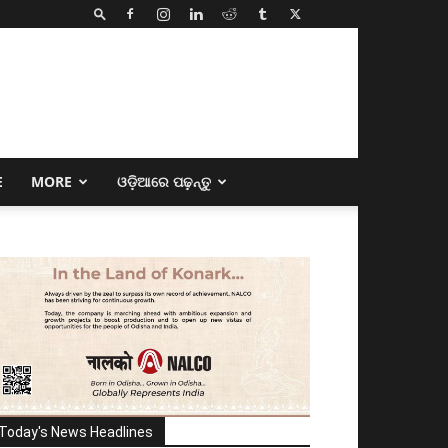
E
MORE
ଓଡ଼ିଆରେ ପଢ଼ନ୍ତୁ
Today's News Headlines