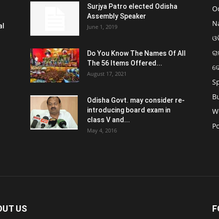
Surjya Patro elected Odisha
O
Assembly Speaker
N
al
June 1, 2019
ଓଡ
ରା
Do You Know The Names Of All
The 56 Items Offered...
ଦ
August 17, 2021
S
B
Odisha Govt. may consider re-
introducing board exam in
W
class V and...
Po
May 4, 2016
OUT US
F