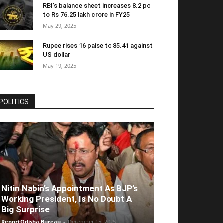
RBI’s balance sheet increases 8.2 pc
to Rs 76.25 lakh crore in FY25
May 29, 2025
Rupee rises 16 paise to 85.41 against
US dollar
May 19, 2025
POLITICS
Nitin Nabin’s Appointment As BJP’s
Working President, Is No Doubt A
Big Surprise
ReportOdisha Bureau
-
December 15, 2025