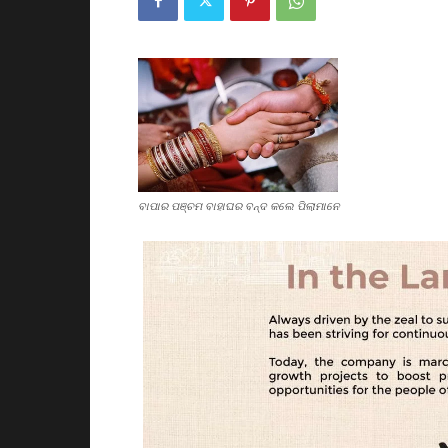
ବାପାର ପଞ୍ଚମ ବାହାଘର ବନ୍ଦ କଲେ ପିଲାମାନେ