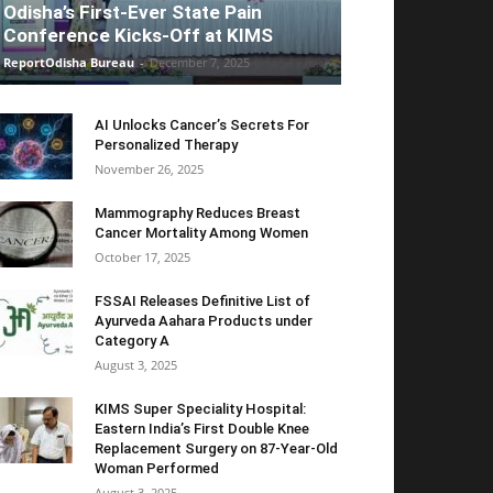
Odisha’s First-Ever State Pain
Conference Kicks-Off at KIMS
ReportOdisha Bureau
-
December 7, 2025
AI Unlocks Cancer’s Secrets For
Personalized Therapy
November 26, 2025
Mammography Reduces Breast
Cancer Mortality Among Women
October 17, 2025
FSSAI Releases Definitive List of
Ayurveda Aahara Products under
Category A
August 3, 2025
KIMS Super Speciality Hospital:
Eastern India’s First Double Knee
Replacement Surgery on 87-Year-Old
Woman Performed
August 3, 2025