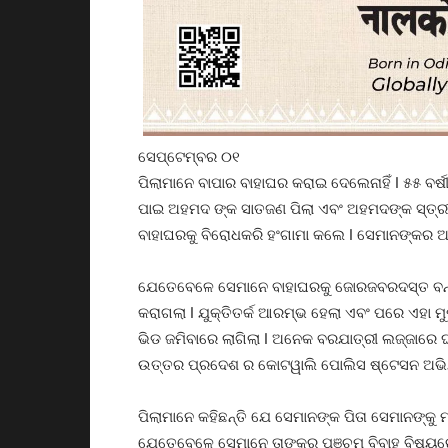
ସେପ୍ଟେମ୍ବର ୦୧
ପିଲାମାନେ ବାପାର ବାହାଘର କରାଇ ଦେଲେନାହିଁ I ୫୫ ବର
ପାଇ ଅହମଦ ଙ୍କ ସାତଜଣ ପିଲା ଏବଂ ଅହମଦଙ୍କ ସ୍ତ୍ରୀ 
ବାହାଘରକୁ ବିରୋଧକରି ହଂଗାମା କଲେ I ସେମାନଙ୍କର ଅଭ
ଯେତେବେଳେ ସେମାନେ ବାହାଘରକୁ ଜୋରଜବରଦସ୍ତ ବନ୍ଦ 
କରାଗଲା I ଯୁକ୍ତିତର୍କ ଆରମ୍ଭ ହେଲା ଏବଂ ପରେ ଏହା ମୁ
ଭିଡ ଜମିବାରେ ଲାଗିଲା I ଅନେକ ବରଯାତ୍ରୀ ଲଜ୍ଜାରେ
ଉତ୍ତର ପ୍ରଦେଶ ର କୋଟୱାଲି ପୋଲିସ ଷ୍ଟେସନ ଅଭିଯୁ
ପିଲାମାନେ କହିଛନ୍ତି ଯେ ସେମାନଙ୍କ ପିତା ସେମାନଙ୍କୁ 
ଯେତେବେଳେ ସେମାନେ ତାଙ୍କର ପଞ୍ଚମ ବିବାହ ବିଷୟରେ