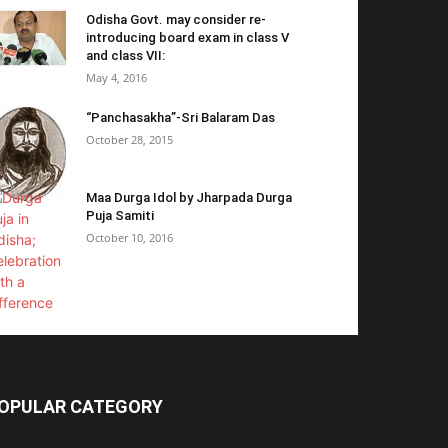
Odisha Govt. may consider re-
introducing board exam in class V
and class VII:
May 4, 2016
“Panchasakha”-Sri Balaram Das
October 28, 2015
Maa Durga Idol by Jharpada Durga
Puja Samiti
October 10, 2016
OPULAR CATEGORY