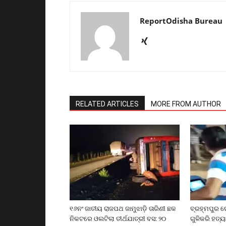
ReportOdisha Bureau
RELATED ARTICLES
MORE FROM AUTHOR
୧୬ନଂ ଜାତୀୟ ରାଜପଥ ଜାମୁଝାଡ଼ି ତାରିଣୀ ଛକ
ବ୍ରହ୍ମପୁର ର
ନିକଟରେ ଓଲଟିଲା ତୀର୍ଥଯାତ୍ରୀ ବସ: ୨୦
ଗୁଳିକରି ହତ୍ୟ