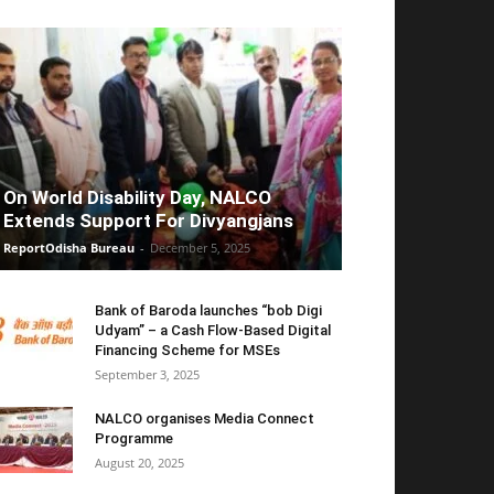
On World Disability Day, NALCO
Extends Support For Divyangjans
ReportOdisha Bureau
-
December 5, 2025
Bank of Baroda launches “bob Digi
Udyam” – a Cash Flow-Based Digital
Financing Scheme for MSEs
September 3, 2025
NALCO organises Media Connect
Programme
August 20, 2025