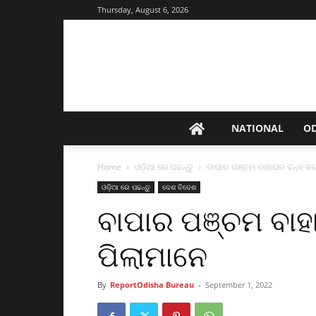
Thursday, August 6, 2026
NATIONAL
O
Home
ଓଡ଼ିଆ ରେ ପଢନ୍ତୁ
ବାପାର ପଞ୍ଚମ ବାହାଘର ବନ୍ଦ କଲ
ଓଡ଼ିଆ ରେ ପଢନ୍ତୁ
ଦେଶ ବିଦେଶ
ବାପାର ପଞ୍ଚମ ବା
ପିଲାମାନେ
By
ReportOdisha Bureau
-
September 1, 2022