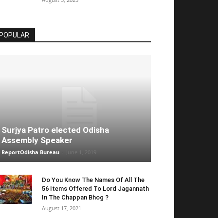
POPULAR
Surjya Patro elected Odisha
Assembly Speaker
ReportOdisha Bureau
-
June 1, 2019
Do You Know The Names Of All The
56 Items Offered To Lord Jagannath
In The Chappan Bhog ?
August 17, 2021