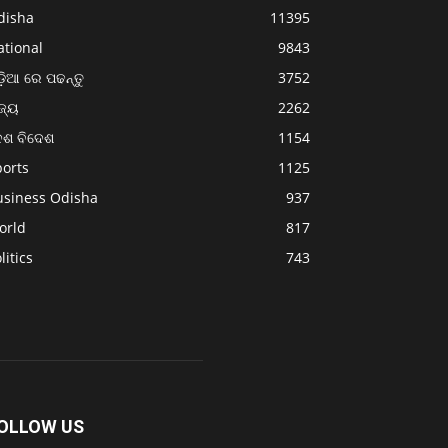
disha
11395
ational
9843
଼ିଆ ରେ ପଢନ୍ତୁ
3752
ଜ୍ୟ
2262
େଶ ବିଦେଶ
1154
ports
1125
usiness Odisha
937
orld
817
litics
743
OLLOW US