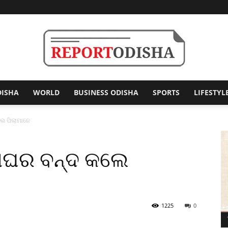
DISHA
WORLD
BUSINESS ODISHA
SPORTS
LIFESTYL
Report
େ ପିଲାମାନେ
ହାଘର ବନ୍ଦ କଲେ
Odisha
1225
0