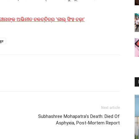
ନାଙ୍କ ଅଭିନୀତ ଚଳଚ୍ଚିତ୍ର ‘ଲାଲ୍ ସିଂହ ଚଢ଼ା‌’
age
Next article
Subhashree Mohapatra’s Death: Died Of
Asphyxia, Post-Mortem Report