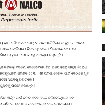
୍ଷୀୟ ବାପା ସଫି ଅହମଦ ପଞ୍ଚମ ଥର ପାଇଁ ବିବାହ କରୁଥିଲେ I ଖବର
ମାନେ ପହଂଚିଗଲେ ବିବାହ ସ୍ଥଳରେ I ପିଲାମାନେ ବାପାଙ୍କ
ିଯୋଗ ଥିଲା-ବାପା ତାଙ୍କୁ ଅବହେଳା କରୁଛନ୍ତି I
କରିବାକୁ ବସିଲେ, ସେତେବେଳେ ଝିଅ ଘରପକ୍ଷରୁ ତାଙ୍କୁ ବିରୋଧ
ଷ୍ଟିଯୁଦ୍ଧରେ ପରିଣତ ହେଲା I ଏହି ଘଟଣା ଦେଖିବା ପାଇଁ ସେଠାରେ ଖୁବ
 ଘଟଣା ସ୍ଥଳରୁ ପଳାଇଲେ I
କ୍ତକୁ ଗିରଫ କରିଛନ୍ତି I
ମାସିକ ଖର୍ଚ୍ଚ ପାଇଁ ଟଙ୍କା ଦେବା ବନ୍ଦ କରିଦେଇଥିଲେ ଏବଂ
 ଜାଣିଲେ, ସେମାନେ ପଦକ୍ଷେପ ନେବାକୁ ସ୍ଥିର କଲେ।