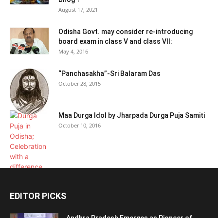
August 17, 2021
Odisha Govt. may consider re-introducing
board exam in class V and class VII:
May 4, 2016
“Panchasakha”-Sri Balaram Das
October 28, 2015
Maa Durga Idol by Jharpada Durga Puja Samiti
October 10, 2016
EDITOR PICKS
Andhra Pradesh Emerges as Pioneer of