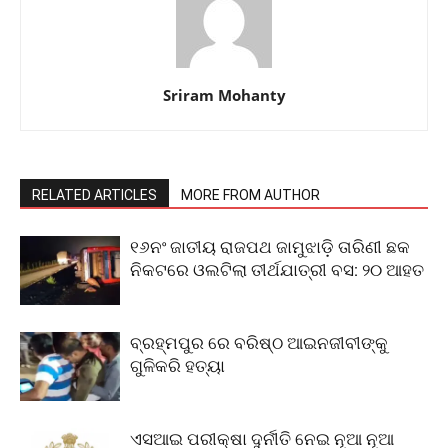
Sriram Mohanty
RELATED ARTICLES
MORE FROM AUTHOR
୧୬ନଂ ଜାତୀୟ ରାଜପଥ ଜାମୁଝାଡ଼ି ତାରିଣୀ ଛକ
ନିକଟରେ ଓଲଟିଲା ତୀର୍ଥଯାତ୍ରୀ ବସ: ୨୦ ଆହତ
ବ୍ରହ୍ମପୁର ରେ ବରିଷ୍ଠ ଆଇନଜୀବୀଙ୍କୁ
ଗୁଳିକରି ହତ୍ୟା
ଏସଆଇ ପରୀକ୍ଷା ଦୁର୍ନୀତି ନେଇ ନୂଆ ନୂଆ