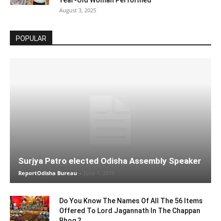
Year-Old Woman Performed
August 3, 2025
POPULAR
Surjya Patro elected Odisha Assembly Speaker
ReportOdisha Bureau
-
June 1, 2019
Do You Know The Names Of All The 56 Items
Offered To Lord Jagannath In The Chappan
Bhog ?