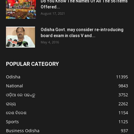
Do You Know The Names Of All The 56 Items
Offered...
August 17, 2021
Odisha Govt. may consider re-introducing
board exam in class V and...
May 4, 2016
POPULAR CATEGORY
Odisha
11395
National
9843
ଓଡ଼ିଆ ରେ ପଢନ୍ତୁ
3752
ରାଜ୍ୟ
2262
ଦେଶ ବିଦେଶ
1154
Sports
1125
Business Odisha
937