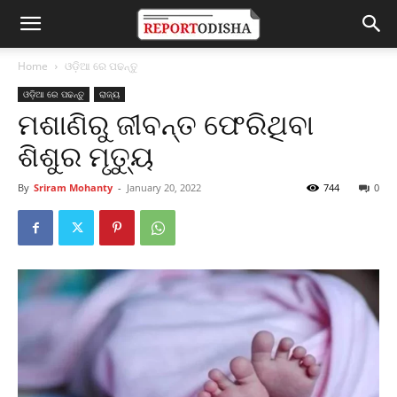
Home
ଓଡ଼ିଆ ରେ ପଢନ୍ତୁ
ଓଡ଼ିଆ ରେ ପଢନ୍ତୁ
ରାଜ୍ୟ
ମଶାଣିରୁ ଜୀବନ୍ତ ଫେରିଥିବା
ଶିଶୁର ମୃତ୍ୟୁ
By
Sriram Mohanty
-
January 20, 2022
744
0