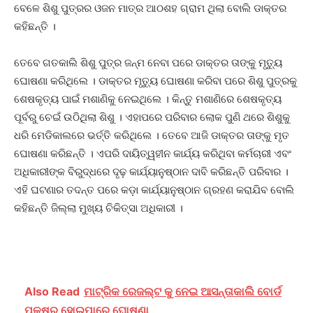
ବେଳେ ଶିଶୁ ପୁତ୍ରର ଓଜନ ମାତ୍ର ଆଠଶହ ଗ୍ରାମ ଥିଲା ବୋଲି ଡାକ୍ତର
କହିଛନ୍ତି ।
ତେବେ ଗତକାଲି ଶିଶୁ ପୁତ୍ର ଜନ୍ମ ନେବା ପରେ ଡାକ୍ତର ତାଙ୍କୁ ମୃତ୍ୟୁ
ଘୋଷଣା କରିଥିଲେ । ଡାକ୍ତର ମୃତ୍ୟୁ ଘୋଷଣା କରିବା ପରେ ଶିଶୁ ପୁତ୍ରକୁ
ଶେଷକୃତ୍ୟ ପାଇଁ ମଶାଣିକୁ ନେଇଥିଲେ । କିନ୍ତୁ ମଶାଣିରେ ଶେଷକୃତ୍ୟ
ପୂର୍ବରୁ ଚେଇଁ ଉଠିଥିଲା ଶିଶୁ । ଏହାପରେ ପରିବାର ଲୋକ ପୁଣି ଥରେ ଶିଶୁକୁ
ଧରି ମେଡିକାଲରେ ଭର୍ତ୍ତି କରିଥିଲେ । ତେବେ ଆଜି ଡାକ୍ତର ତାଙ୍କୁ ମୃତ
ଘୋଷଣା କରିଛନ୍ତି । ଏପରି ଦାୟିତ୍ୱହୀନ କାର୍ଯ୍ୟ କରିଥିବା କର୍ମଚାରୀ ଏବଂ
ଅଧିକାରୀଙ୍କ ବିରୁଦ୍ଧରେ ଦୃଢ଼ କାର୍ଯ୍ୟାନୁଷ୍ଠାନ ଦାବି କରିଛନ୍ତି ପରିବାର ।
ଏହି ଘଟଣାର ତଦନ୍ତ ପରେ କଡ଼ା କାର୍ଯ୍ୟାନୁଷ୍ଠାନ ଗ୍ରହଣ କରାଯିବ ବୋଲି
କହିଛନ୍ତି ଜିଲ୍ଲା ମୁଖ୍ୟ ଚିକିତ୍ସା ଅଧିକାରୀ ।
Also Read
ମାଟ୍ରିକ ରେଜଲ୍ଟ କୁ ନେଇ ଆସନ୍ତାକାଲିି ବୋର୍ଡ
ପକ୍ଷରୁ ହୋଇପାରେ ଘୋଷଣା