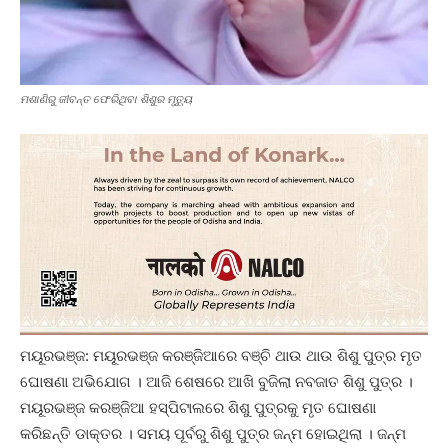
ମଶାଣିରୁ ଜୀବନ୍ତ ଫେରିଥିବା ଶିଶୁର ମୃତ୍ୟୁ
ମୟୂରଭଞ୍ଜ: ମୟୂରଭଞ୍ଜ କରଞ୍ଜିଆରେ ବଞ୍ଚି ଥାଉ ଥାଉ ଶିଶୁ ପୁତ୍ର ମୃତ
ଘୋଷଣା ଅଭିଯୋଗ । ଆଜି ଶେଷରେ ଆଖି ବୁଜିଲା ନବଜାତ ଶିଶୁ ପୁତ୍ର ।
ମୟୂରଭଞ୍ଜ କରଞ୍ଜିଆ ହସ୍ପିଟାଲରେ ଶିଶୁ ପୁତ୍ରକୁ ମୃତ ଘୋଷଣା
କରିଛନ୍ତି ଡାକ୍ତର । ସମୟ ପୂର୍ବରୁ ଶିଶୁ ପୁତ୍ର ଜନ୍ମ ହୋଇଥିଲା । ଜନ୍ମ