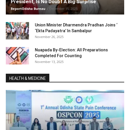
President, Is No Doubt A Big Surprise
ReportOdisha Bureau
-
December 15, 2025
Union Minister Dharmendra Pradhan Joins ‘
‘Ekta Padayatra’ In Sambalpur
November 26, 2025
Nuapada By-Election: All Preparations
Completed For Counting
November 13, 2025
HEALTH & MEDICINE