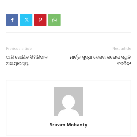
Previous article
Next article
ଆଜି ଖୋଲିବ ଶିମିଳିପାଳ
ମାର୍ଚ୍ଚ ସୁଦ୍ଧା ଦେଶର କରୋନା ସ୍ଥିତି
ଅଭୟାରଣ୍ୟ
ବଦଳିବ!
Sriram Mohanty