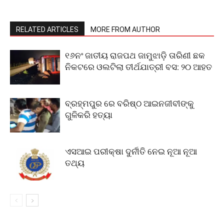
RELATED ARTICLES
MORE FROM AUTHOR
୧୬ନଂ ଜାତୀୟ ରାଜପଥ ଜାମୁଝାଡ଼ି ତାରିଣୀ ଛକ
ନିକଟରେ ଓଲଟିଲା ତୀର୍ଥଯାତ୍ରୀ ବସ: ୨୦ ଆହତ
ବ୍ରହ୍ମପୁର ରେ ବରିଷ୍ଠ ଆଇନଜୀବୀଙ୍କୁ
ଗୁଳିକରି ହତ୍ୟା
ଏସଆଇ ପରୀକ୍ଷା ଦୁର୍ନୀତି ନେଇ ନୂଆ ନୂଆ
ତଥ୍ୟ