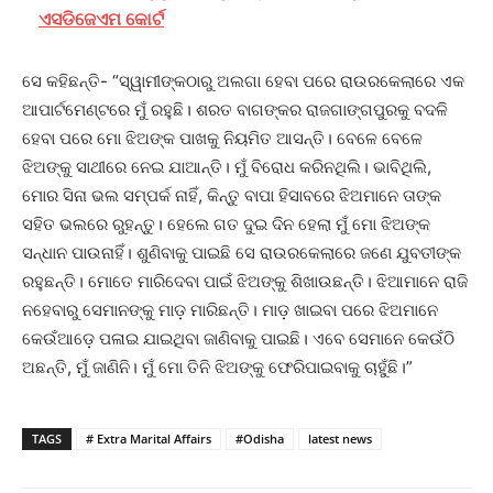
ଏସଡିଜେଏମ କୋର୍ଟ
ସେ କହିଛନ୍ତି- “ସ୍ୱାମୀଙ୍କଠାରୁ ଅଲଗା ହେବା ପରେ ରାଉରକେଲାରେ ଏକ
ଆପାର୍ଟମେଣ୍ଟରେ ମୁଁ ରହୁଛି। ଶରତ ବାଗଙ୍କର ରାଜଗାଙ୍ଗପୁରକୁ ବଦଳି
ହେବା ପରେ ମୋ ଝିଅଙ୍କ ପାଖକୁ ନିୟମିତ ଆସନ୍ତି। ବେଳେ ବେଳେ
ଝିଅଙ୍କୁ ସାଥୀରେ ନେଇ ଯାଆନ୍ତି। ମୁଁ ବିରୋଧ କରିନଥିଲି। ଭାବିଥିଲି,
ମୋର ସିନା ଭଲ ସମ୍ପର୍କ ନାହିଁ, କିନ୍ତୁ ବାପା ହିସାବରେ ଝିଅମାନେ ତାଙ୍କ
ସହିତ ଭଲରେ ରୁହନ୍ତୁ। ହେଲେ ଗତ ଦୁଇ ଦିନ ହେଲା ମୁଁ ମୋ ଝିଅଙ୍କ
ସନ୍ଧାନ ପାଉନାହିଁ। ଶୁଣିବାକୁ ପାଇଛି ସେ ରାଉରକେଲାରେ ଜଣେ ଯୁବତୀଙ୍କ
ରହୁଛନ୍ତି। ମୋତେ ମାରିଦେବା ପାଇଁ ଝିଅଙ୍କୁ ଶିଖାଉଛନ୍ତି। ଝିଆମାନେ ରାଜି
ନହେବାରୁ ସେମାନଙ୍କୁ ମାଡ଼ ମାରିଛନ୍ତି। ମାଡ଼ ଖାଇବା ପରେ ଝିଅମାନେ
କେଉଁଆଡ଼େ ପଳାଇ ଯାଇଥିବା ଜାଣିବାକୁ ପାଇଛି। ଏବେ ସେମାନେ କେଉଁଠି
ଅଛନ୍ତି, ମୁଁ ଜାଣିନି। ମୁଁ ମୋ ତିନି ଝିଅଙ୍କୁ ଫେରିପାଇବାକୁ ଚାହୁଁଛି।”
TAGS
# Extra Marital Affairs
#Odisha
latest news