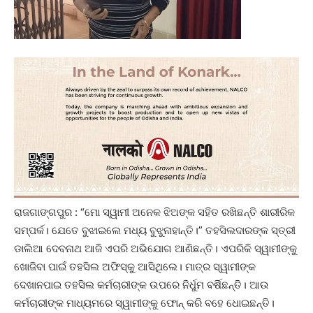
ରାଜଗାଙ୍ଗପୁର : “ମୋ ସ୍ୱାମୀ ଅନେକ ଝିଅଙ୍କ ସହିତ ରଖିଛନ୍ତି ଶାରୀରିକ
ସମ୍ପର୍କ। ଯେତେ ବୁଝାଇଲେ ମଧ୍ୟ ବୁଝୁନାହାନ୍ତି।” ତହସିଲଦାରଙ୍କ ସ୍ତ୍ରୀ
ଡାଲିଆ ଦେବନାଥ ଆଜି ଏପରି ଅଭିଯୋଗ ଆଣିଛନ୍ତି। ଏପରିକି ସ୍ୱାମୀଙ୍କୁ
ଖୋଜିବା ପାଇଁ ତହସିଲ ଅଫିସ୍‌କୁ ଆସିଥିଲେ। ମାତ୍ର ସ୍ୱାମୀଙ୍କ
ଦେଖାନପାଇ ତହସିଲ କର୍ମଚାରୀଙ୍କ ଉପରେ ନିର୍ଧୁମ ବର୍ଷିଛନ୍ତି। ଆଉ
କର୍ମଚାରୀଙ୍କ ମାଧ୍ୟମରେ ସ୍ୱାମୀଙ୍କୁ ଫୋନ୍ କରି ବହେ ଧୋଇଛନ୍ତି।