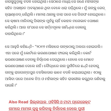
ଝାରସୁଗୁଡ଼ାକୁ ବଦଳି ହୋଇଥିଲା। ସେଠାରେ ମଧ୍ୟ ସେ ଜଣେ ମହିଳାଙ୍କ
ସହିତ ଅସଞ୍ଜତ ଅବସ୍ଥାରେ ଥିବା ବେଳେ ଧରା ପଡ଼ିଥିଲେ। ମୁଁ ତାଙ୍କୁ ରେଡ୍‌
ହ୍ୟାଣ୍ଡେଡ୍‌ ଧରିଥିଲି। ମାମଲା ଥାନାକୁ ଗଲା ପରେ ସେ ଗିରଫ ହୋଇଥିଲେ।
ସେ କ୍ଷମା ମାଗିବାରୁ ପିଲାଙ୍କ ମୁହଁକୁ ଚାହିଁ କୋହଳ ମନୋଭାବ ପୋଷଣ
କରିଥିଲି। ଆଉ ତା’ପରେ ସେ ସର୍ତ୍ତମୂଳକ ଜାମିନ୍‌ରେ ଜେଲରୁ
ବାହାରିଥିଲେ।”
ସେ ଆହୁରି କହିଛନ୍ତି- “୨୦୧୭ ମସିହାରେ ତାଙ୍କଠାରୁ ଅଲଗା ହୋଇଗଲି।
ଏହା ପରେ ମୁଁ କୋର୍ଟରେ ଭରଣପୋଷଣ ଫାଇଲ୍‌ କରିଥିଲି। କୋର୍ଟ
ଭରଣପୋଷଣ ଦେବାକୁ ନିର୍ଦ୍ଦେଶ ଦେଇଥିଲେ। ହେଲେ ସେ ମୋତେ
ଭରଣପୋଷଣ ଦେଲେ ନାହିଁ। ବୌଦ୍ଧରେ ନାନା ଦୁର୍ନୀତିରେ ଛନ୍ଦି ହେବାରୁ
ତାଙ୍କୁ ରାଜଗାଙ୍ଗପୁର ତହସିଲଦାର ଭାବେ ବଦଳି କରାଯାଇଥିଲା। ଏଠାକୁ
ଆସିବା ପରେ ଅନେକ ଝିଅ ଓ ମହିଳାଙ୍କ ସହିତ ରାସଲୀଳା କରୁଥିବା ଜଣିବାକୁ
ପାଇଛି।”
Also Read
ଜିଲ୍ଲାପାଳ, ଓବିସିସି ଓ ଟାଟା ପ୍ରୋଜେକ୍ଟ
ନାମରେ ମାମଲା ରୁଜୁ କରିବାକୁ ନିର୍ଦ୍ଦେଶ ଦେଲେ ପୁରୀ