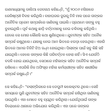
ଗଣମାଧ୍ୟମକୁ ଡାଲିଆ ଦେବନାଥ କହିଛନ୍ତି, “ମୁଁ ୨୦୦୬ ମସିହାରେ
ରେଜିଷ୍ଟ୍ରୀ ବିବାହ କରିଥିଲି। ବାହାଘରର ଦୁଇରୁ ତିନି ମାସ ପରେ ତାଙ୍କର
ଅନୈତିକ ପ୍ରେମ ସମ୍ପର୍କରେ ଜାଣିବାକୁ ପାଇଲି। ପ୍ରଥମେ ତାଙ୍କୁ ବହୁ
ବୁଝାଇଥିଲି। ପୂର୍ବ କଥାକୁ ଛାଡ଼ି ବର୍ତ୍ତମାନକୁ ନେଇ ଚଳିବାକୁ କହିଥିଲି।
ହେଲେ ସେ ମୋର କୌଣସି କଥା ଶୁଣିନଥିଲେ। ଯୁବତୀଙ୍କ ସହିତ ଅନୈକ
ସମ୍ପର୍କ ରଖୁଥିଲେ। ଯାହାକୁ ନେଇ ଆମ ଭିତରେ ଝଗଡ଼ା ହେଉଥିଲା। ଏହାରି
ଭିତରେ ଆମର ତିନିଟି ଝିଅ ଜନ୍ମ ହୋଇଥିଲା। ପିଲାଙ୍କ ପାଇଁ ସବୁ କିଛି ସହି
ଯାଇଥିଲି। ହେଲେ ତାଙ୍କର କିଛି ପରିବର୍ତ୍ତନ ହେଲା ନାହିଁ। ସିଏ ଯେଉଁଠି
ବଦଳି ହୋଇ ଯାଉଥିଲେ, ସେଠାରେ ମହିଳାଙ୍କ ସହିତ ଅନୈତିକ ସମ୍ପର୍କ
ରଖିଲେ। ଏପରିକି ନିଜ ଅଫିସ୍‌ର ମହିଳା କର୍ମଚାରୀଙ୍କ ସହିତ ଶାରୀରିକ
ସମ୍ପର୍କ ରଖୁଛନ୍ତି।”
ସେ କହିଛନ୍ତି- “ବଲାଙ୍ଗିରରେ ସେ ଡେପୁଟୀ କଲେକ୍ଟର ଥିଲେ। ସେହି
ସମୟରେ ପୁଣି ଯୁବତୀଙ୍କ ସହିତ ଅନୈତିକ ସମ୍ପର୍କ ରଖିଥିବା ଜାଣିବାକୁ
ପାଇଥିଲି। ଏହା ମୋତେ ବହୁ ବ୍ୟଥିତ କରିଥିଲା। ଯେଉଁଥିପାଇଁ ତାଙ୍କ
ବିରୋଧରେ ଥାନାରେ ଅଭିଯୋଗ କରିଥିଲି। ଏହା ପରେ ତାଙ୍କର