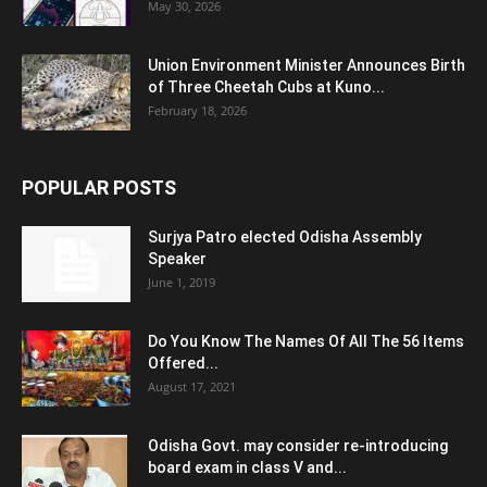
May 30, 2026
Union Environment Minister Announces Birth
of Three Cheetah Cubs at Kuno...
February 18, 2026
POPULAR POSTS
Surjya Patro elected Odisha Assembly
Speaker
June 1, 2019
Do You Know The Names Of All The 56 Items
Offered...
August 17, 2021
Odisha Govt. may consider re-introducing
board exam in class V and...