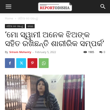
Home
ଓଡ଼ିଆ ରେ ପଢନ୍ତୁ
ଓଡ଼ିଆ ରେ ପଢନ୍ତୁ
ରାଜ୍ୟ
‘ମୋ ସ୍ୱାମୀ ଅନେକ ଝିଅଙ୍କ
ସହିତ ରଖିଛନ୍ତି ଶାରୀରିକ ସମ୍ପର୍କ’
By
Sriram Mohanty
-
February 5, 2022
1905
0