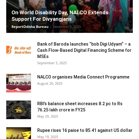
On World Disability Day, NALCO Extends
Support For Divyangjans
ReportOdisha Bureau
-
December 5, 2025
Bank of Baroda launches “bob Digi Udyam” – a
Cash Flow-Based Digital Financing Scheme for
MSEs
September 3, 2025
NALCO organises Media Connect Programme
August 20, 2025
RBI’s balance sheet increases 8.2 pc to Rs
76.25 lakh crore in FY25
May 29, 2025
Rupee rises 16 paise to 85.41 against US dollar
May 19, 2025