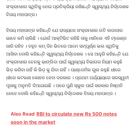
ସଂକ୍ରମଣର ସ୍ଥିତିକୁ ନେଇ ପ୍ରତିକ୍ରିୟା ରଖିଛନ୍ତି ସ୍ୱାସ୍ଥ୍ୟ ନିର୍ଦ୍ଦେଶକ
ବିଜୟ ମହାପାତ୍ର।
ବିଜୟ ମହାପାତ୍ର କହିଛନ୍ତି ଯେ ରାଜ୍ୟରେ ସଂକ୍ରମଣର ଗତି ଲଗାତାର
ଭାବେ କମି ଚାଲିଛି । ଯେଉଁ ଆକ୍ଟିଭିଟ ରହିଛି ତାକୁ ମାନିଲେ ଏହି ଟ୍ରେଣ୍ଡ
ଜାରି ରହିବ । ବହୁତ କମ୍ ଦିନ ଭିତରେ ଆମେ ସମ୍ପୂର୍ଣ୍ଣ ଭଲ ସ୍ଥିତିକୁ
ଆସିବା ବୋଲି କହିଛନ୍ତି ସ୍ୱାସ୍ଥ୍ୟ ନିର୍ଦ୍ଦେଶକ । ସେ ଆହୁରି କହିଛନ୍ତି ଯେ
ସଂକ୍ରମଣର ଚେନକୁ ଭାଙ୍ଗିବା ପାଇଁ ସ୍ୱାସ୍ଥ୍ୟ ବିଭାଗର ନିୟମ କହୁଛି
ଭିଡ଼ କରିବା ନାହିଁ କି ଭିଡ଼ କୁ ଯିବା ନାହିଁ । ପାଣ୍ଡେମିକ ରୁଲ କହୁଛି ଧୀରେ
ଧୀରେ କଟକଣା କୋହଳ ହେବା ଦରକାର । ପ୍ରଥମ ପର୍ଯ୍ୟାୟରେ ସରସ୍ୱତୀ
ପୂଜାକୁ ଅନୁମତି ଦିଆଯାଇଛି । ପରେ ପୁଣି ସ୍କୁଲ ପାଇଁ ସରକାର ନିଷ୍ପତି
ନେବେ ବୋଲି କହିଛନ୍ତି ସ୍ୱାସ୍ଥ୍ୟ ନିର୍ଦ୍ଦେଶକ ବିଜୟ ମହାପାତ୍ର ।
Also Read
RBI to circulate new Rs 500 notes
soon in the market