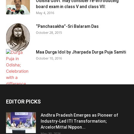
Odisha Govt. may consider re-introducing
board exam in class V and class VII:
May 4, 2016
“Panchasakha”-Sri Balaram Das
October 28, 2015
Maa Durga Idol by Jharpada Durga Puja Samiti
October 10, 2016
EDITOR PICKS
Andhra Pradesh Emerges as Pioneer of
Industry-Led ITI Transformation;
ArcelorMittal Nippon...
May 30, 2026