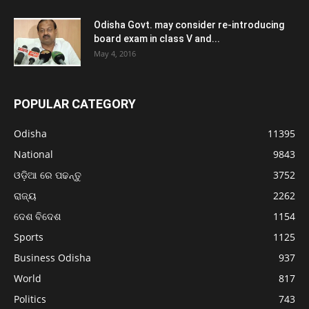
Odisha Govt. may consider re-introducing
board exam in class V and...
May 4, 2016
POPULAR CATEGORY
Odisha
11395
National
9843
ଓଡ଼ିଆ ରେ ପଢନ୍ତୁ
3752
ରାଜ୍ୟ
2262
ଦେଶ ବିଦେଶ
1154
Sports
1125
Business Odisha
937
World
817
Politics
743