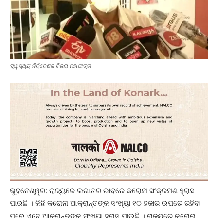
ସ୍ୱାସ୍ଥ୍ୟ ନିର୍ଦ୍ଦେଶକ ବିଜୟ ମହାପାତ୍ର
ଭୁବନେଶ୍ୱର: ରାଜ୍ୟରେ ଲଗାତର ଭାବରେ କରୋନା ସଂକ୍ରମଣ ହ୍ରାସ
ପାଉଛି । କିଛି କରୋନା ଆକ୍ରାନ୍ତଙ୍କ ସଂଖ୍ୟା ୧୦ ହଜାର ଉପରେ ରହିବା
ପରେ ଏବେ ଆକ୍ରାନ୍ତଙ୍କ ସଂଖ୍ୟା ହ୍ରାସ ପାଉଛି । ରାଜ୍ୟରେ କରୋନା