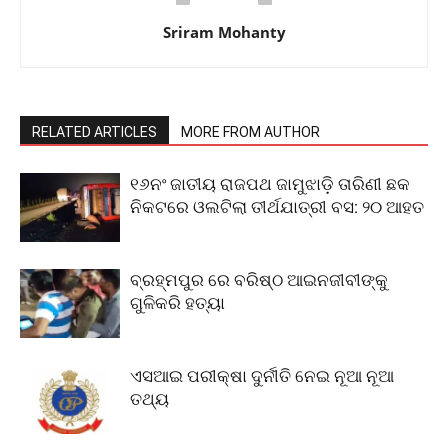
Sriram Mohanty
RELATED ARTICLES
MORE FROM AUTHOR
୧୬ନଂ ଜାତୀୟ ରାଜପଥ ଜାମୁଝାଡ଼ି ତାରିଣୀ ଛକ
ନିକଟରେ ଓଲଟିଲା ତୀର୍ଥଯାତ୍ରୀ ବସ: ୨୦ ଆହତ
ବ୍ରହ୍ମପୁର ରେ ବରିଷ୍ଠ ଆଇନଜୀବୀଙ୍କୁ
ଗୁଳିକରି ହତ୍ୟା
ଏସଆଇ ପରୀକ୍ଷା ଦୁର୍ନୀତି ନେଇ ନୂଆ ନୂଆ
ତଥ୍ୟ