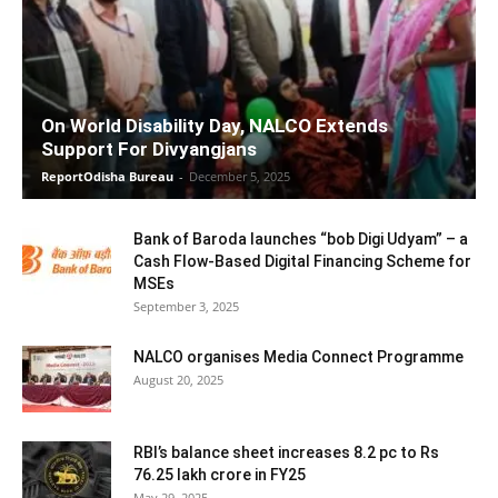
On World Disability Day, NALCO Extends
Support For Divyangjans
ReportOdisha Bureau
-
December 5, 2025
Bank of Baroda launches “bob Digi Udyam” – a
Cash Flow-Based Digital Financing Scheme for
MSEs
September 3, 2025
NALCO organises Media Connect Programme
August 20, 2025
RBI’s balance sheet increases 8.2 pc to Rs
76.25 lakh crore in FY25
May 29, 2025