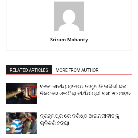
Sriram Mohanty
RELATED ARTICLES
MORE FROM AUTHOR
୧୬ନଂ ଜାତୀୟ ରାଜପଥ ଜାମୁଝାଡ଼ି ତାରିଣୀ ଛକ
ନିକଟରେ ଓଲଟିଲା ତୀର୍ଥଯାତ୍ରୀ ବସ: ୨୦ ଆହତ
ବ୍ରହ୍ମପୁର ରେ ବରିଷ୍ଠ ଆଇନଜୀବୀଙ୍କୁ
ଗୁଳିକରି ହତ୍ୟା