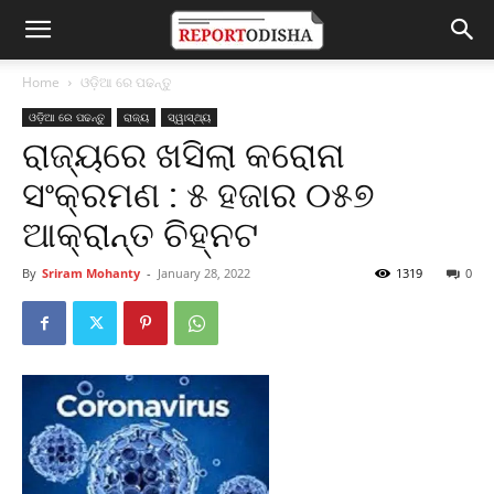
Home
ଓଡ଼ିଆ ରେ ପଢନ୍ତୁ
ଓଡ଼ିଆ ରେ ପଢନ୍ତୁ
ରାଜ୍ୟ
ସ୍ୱାସ୍ଥ୍ୟ
ରାଜ୍ୟରେ ଖସିଲା କରୋନା
ସଂକ୍ରମଣ : ୫ ହଜାର ୦୫୭
ଆକ୍ରାନ୍ତ ଚିହ୍ନଟ
By
Sriram Mohanty
-
January 28, 2022
1319
0