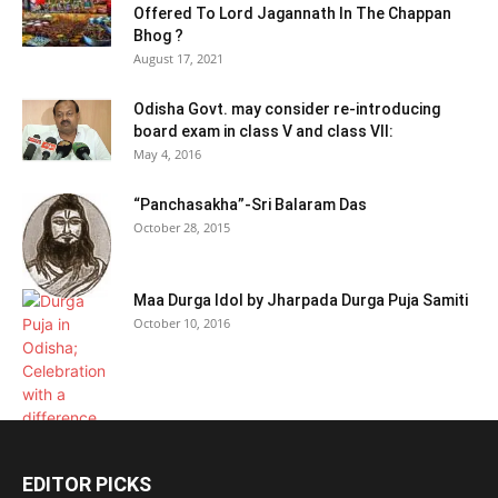
Offered To Lord Jagannath In The Chappan
Bhog ?
August 17, 2021
Odisha Govt. may consider re-introducing
board exam in class V and class VII:
May 4, 2016
“Panchasakha”-Sri Balaram Das
October 28, 2015
Maa Durga Idol by Jharpada Durga Puja Samiti
October 10, 2016
EDITOR PICKS