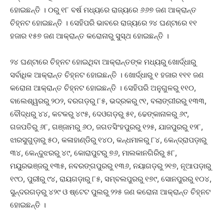
ହୋଇଛନ୍ତି । ୦ରୁ ୧୮ ବର୍ଷ ମଧ୍ୟରେ ରାଜ୍ୟରେ ୬୬୭ ଜଣ ଆକ୍ରାନ୍ତ
ଚିହ୍ନଟ ହୋଇଛନ୍ତି । ସେହିପରି ଭାବରେ ରାଜ୍ୟରେ ୨୪ ଘଣ୍ଟାରେ ୧୧
ହଜାର ୧୫୭ ଜଣ ଆକ୍ରାନ୍ତ କରୋନାରୁ ସୁସ୍ଥ ହୋଇଛନ୍ତି ।
୨୪ ଘଣ୍ଟାରେ ଚିହ୍ନଟ ହୋଇଥିବା ଆକ୍ରାନ୍ତଙ୍କ ମଧ୍ୟରୁ ଖୋର୍ଦ୍ଧାରୁ
ସର୍ବାଧିକ ଆକ୍ରାନ୍ତ ଚିହ୍ନଟ ହୋଇଛନ୍ତି । ଖୋର୍ଦ୍ଧାରୁ ୧ ହଜାର ୧୧୧ ଜଣ
କରୋନା ଆକ୍ରାନ୍ତ ଚିହ୍ନଟ ହୋଇଛନ୍ତି । ସେହିପରି ଅନୁଗୁଳରୁ ୧୧୦,
ବାଲେଶ୍ୱରରୁ ୨୦୨, ବରଗଡ଼ରୁ ୮୫, ଭଦ୍ରକରୁ ୯୧, ବଲାଙ୍ଗୀରରୁ ୧୩୩,
ବୌଦ୍ଧରୁ ୪୪, କଟକରୁ ୪୯୫, ଦେଓଗଡ଼ରୁ ୫୧, ଢେଙ୍କାନାଳରୁ ୬୯,
ଗଜପତିରୁ ୬୮, ଗଞ୍ଜାମରୁ ୬୦, ଜଗତସିଂହପୁରରୁ ୧୨୫, ଯାଜପୁରରୁ ୧୨୮,
ଝାରସୁଗୁଡ଼ାରୁ ୫୦, କଳାହାଣ୍ଡିରୁ ୧୪୦, କନ୍ଧମାଳରୁ ୮୪, କେନ୍ଦ୍ରାପଡ଼ାରୁ
୩୪, କେନ୍ଦୁଝରରୁ ୪୯, କୋରାପୁଟରୁ ୭୬, ମାଲକାନଗିରିରୁ ୫୮,
ମୟୁରଭଞ୍ଜରୁ ୧୩୫, ନବରଙ୍ଗପୁରରୁ ୧୩୬, ନୟାଗଡ଼ରୁ ୨୧୭, ନୂଆପଡ଼ାରୁ
୧୯୦, ପୁରୀରୁ ୯୪, ରାୟଗଡ଼ାରୁ ୮୫, ସମ୍ବଲପୁରରୁ ୧୭୯, ସୋନପୁରରୁ ୧୦୪,
ସୁନ୍ଦରଗଡ଼ରୁ ୪୨୯ ଓ ଷ୍ଟେଟ ପୁଲରୁ ୨୨୫ ଜଣ କରୋନା ଆକ୍ରାନ୍ତ ଚିହ୍ନଟ
ହୋଇଛନ୍ତି ।