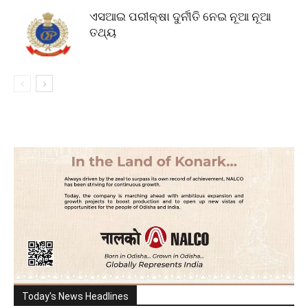
ଏସଆଇ ପରୀକ୍ଷା ଦୁର୍ନୀତି ନେଇ ନୂଆ ନୂଆ
ତଥ୍ୟ
Today's News Headlines