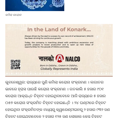
କମିଲା କରୋନା
ଭୁବନେଶ୍ୱର: ରାଜ୍ୟରେ ପୁଣି କମିଲା କରୋନା ସଂକ୍ରମଣ । ଲଗାତର
ଭାବରେ ହ୍ରାସ ପାଉଛି କରୋନା ସଂକ୍ରମଣ । ଗତକାଲି ୫ ହଜାର ୯୦୧
କରୋନା ଆକ୍ରାନ୍ତ ଚିହ୍ନଟ ହୋଇଥିବାବେଳେ ଆଜି ରାଜ୍ୟରେ ୫ ହଜାର
୦୫୭ କରୋନା ସଂକ୍ରମିତ ଚିହ୍ନଟ ହୋଇଛନ୍ତି । ୨୪ ଘଣ୍ଟାରେ ଚିହ୍ନଟ
ହୋଇଥିବା ସଂକ୍ରମିତଙ୍କ ମଧ୍ୟରୁ କ୍ୱାରେଣ୍ଟାଇନରୁ ୨ ହଜାର ୯୩୨ ଜଣ
ଚିହ୍ନଟ ହୋଇଥିବାବେଳେ ୨ ହଜାର ୧୨୫ ଜଣ ଲୋକାଲ କେସ୍ ଚିହ୍ନଟ