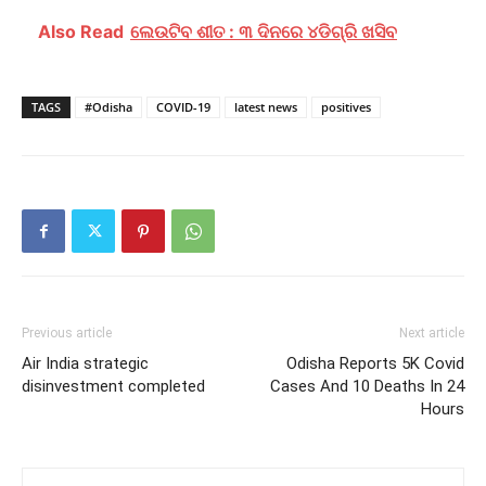
Also Read
ଲେଉଟିବ ଶୀତ : ୩ ଦିନରେ ୪ଡିଗ୍ରି ଖସିବ
TAGS
#Odisha
COVID-19
latest news
positives
Previous article
Next article
Air India strategic
Odisha Reports 5K Covid
disinvestment completed
Cases And 10 Deaths In 24
Hours