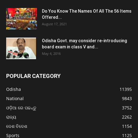
Do You Know The Names Of All The 56 Items
Offered...
August 17, 2021
Odisha Govt. may consider re-introducing
board exam in class V and...
May 4, 2016
POPULAR CATEGORY
Odisha
11395
National
9843
ଓଡ଼ିଆ ରେ ପଢନ୍ତୁ
3752
ରାଜ୍ୟ
2262
ଦେଶ ବିଦେଶ
1154
Sports
1125