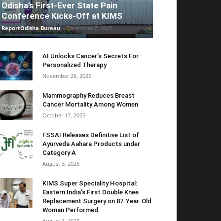
Odisha’s First-Ever State Pain
Conference Kicks-Off at KIMS
ReportOdisha Bureau
-
December 7, 2025
AI Unlocks Cancer’s Secrets For
Personalized Therapy
November 26, 2025
Mammography Reduces Breast
Cancer Mortality Among Women
October 17, 2025
FSSAI Releases Definitive List of
Ayurveda Aahara Products under
Category A
August 3, 2025
KIMS Super Speciality Hospital:
Eastern India’s First Double Knee
Replacement Surgery on 87-Year-Old
Woman Performed
August 3, 2025