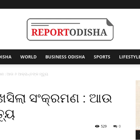
DISHA
WORLD
BUSINESS ODISHA
SPORTS
LIFESTYL
Report
ମଣ : ଆଉ ୬ ଆକ୍ରାନ୍ତଙ୍କ ମୃତ୍ୟୁ
 ଖସିଲା ସଂକ୍ରମଣ : ଆଉ
Odisha
୍ୟୁ
529
0