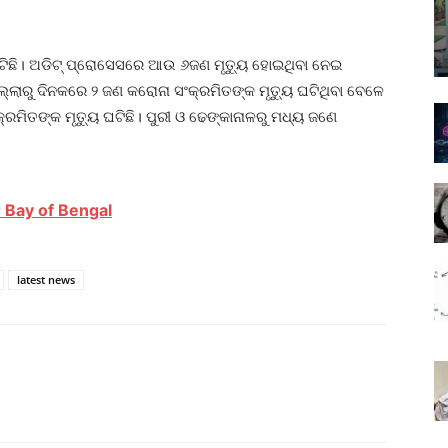
ଟିଛି। ଅଡିଟ୍ ପ୍ରୋସେସରେ ଆଉ ୬ଜଣ ମୃତ୍ୟୁ ହୋଇଥିବା ନେଇ
ଲ୍ଲାରୁ ଦିନକରେ ୨ ଜଣ କରୋନା ସଂକ୍ରମିତଙ୍କ ମୃତ୍ୟୁ ଘଟିଥିବା ବେଳେ
ରମିତଙ୍କ ମୃତ୍ୟୁ ଘଟିଛି। ପୁରୀ ଓ ଢେଙ୍କାନାଳରୁ ମଧ୍ୟ ଜଣେ
 Bay of Bengal
latest news