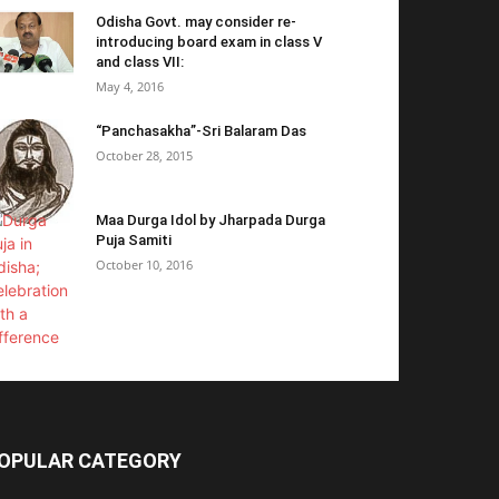
Odisha Govt. may consider re-
introducing board exam in class V
and class VII:
May 4, 2016
“Panchasakha”-Sri Balaram Das
October 28, 2015
Maa Durga Idol by Jharpada Durga
Puja Samiti
October 10, 2016
OPULAR CATEGORY