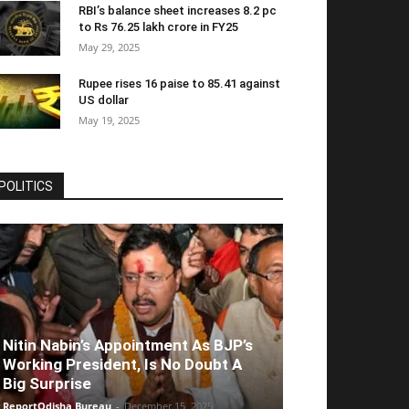
RBI’s balance sheet increases 8.2 pc
to Rs 76.25 lakh crore in FY25
May 29, 2025
Rupee rises 16 paise to 85.41 against
US dollar
May 19, 2025
POLITICS
Nitin Nabin’s Appointment As BJP’s
Working President, Is No Doubt A
Big Surprise
ReportOdisha Bureau
-
December 15, 2025