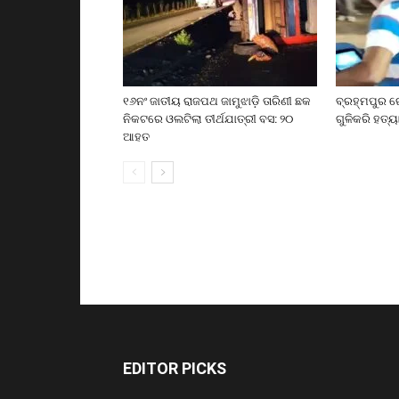
୧୬ନଂ ଜାତୀୟ ରାଜପଥ ଜାମୁଝାଡ଼ି ତାରିଣୀ ଛକ
ବ୍ରହ୍ମପୁର ର
ନିକଟରେ ଓଲଟିଲା ତୀର୍ଥଯାତ୍ରୀ ବସ: ୨୦
ଗୁଳିକରି ହତ୍ୟ
ଆହତ
EDITOR PICKS