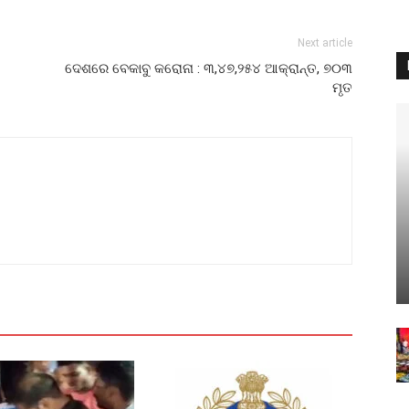
Next article
ଦେଶରେ ବେକାବୁ କରୋନା : ୩,୪୭,୨୫୪ ଆକ୍ରାନ୍ତ, ୭୦୩
ମୃତ