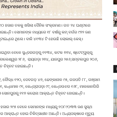
 ୧୦ ହଜାର ତଳକୁ ଖସିଲା ଦୈନିକ ସଂକ୍ରମଣ। ଗତ ୨୪ ଘଣ୍ଟାରେ
ଇଛନ୍ତି। ସେମାନଙ୍କ ମଧ୍ୟରେ ୧୮ ବର୍ଷରୁ କମ୍ ବର୍ଗର ୯୭୨ ଜଣ
ାଇନ୍‌ରେ ଥିଲେ। ବାକି ୪୧୩୪ ଟି ହେଉଛି ଲୋକାଲ୍ କେସ୍‌।
ଟ ହୋଇଥିବା ବେଳେ ସୁନ୍ଦରଗଡ଼ରୁ ୧୧୩୪, କଟକ ୭୭୪, ଷ୍ଟେଟ୍‌ପୁଲ୍‌ରୁ
, ବାଲେଶ୍ୱର ୨୮୬, ରାୟଗଡ଼ା ୨୭୪, ଯାଜପୁର ୨୫୬,ସମ୍ବଲପୁର ୨୦୬,
ତ ଚିହ୍ନଟ ହୋଇଛନ୍ତି।
 ବୌଦ୍ଧ ୧୨୦, ଦେବଗଡ଼ ୪୭, ଢେଙ୍କାନାଳ ୯୫, ଗଜପତି ୮୮, ଗଞ୍ଜାମ
୭୧, କନ୍ଧମାଳ ୯୧, କେନ୍ଦ୍ରାପଡ଼ା ୯୯, କେନ୍ଦଉଝର ୧୬୮, ମାଲକାନଗିରି
 ସୋନପୁରରୁ ୧୧୭ କରୋନା ଆକ୍ରାନ୍ତ ଚିହ୍ନଟ ହୋଇଛନ୍ତି।
୭ ହଜାର ୨୯୫ ବେଳେ ସେମାନଙ୍କ ମଧ୍ୟରୁ ୧୦୮୯୦୩୩ ଜଣ ସୁସ୍ଥ
ଆକ୍ରାନ୍ତ ହୋଇ ଚିକିତ୍ସାଧୀନ ଅଛନ୍ତି। ଅନ୍ୟପକ୍ଷରେ ମୃତ୍ୟୁ