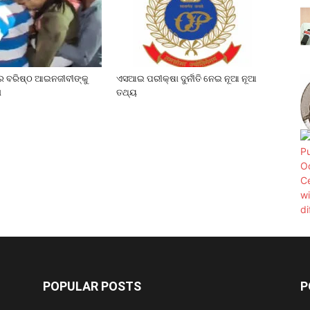
େ ବରିଷ୍ଠ ଆଇନଜୀବୀଙ୍କୁ
ଏସଆଇ ପରୀକ୍ଷା ଦୁର୍ନୀତି ନେଇ ନୂଆ ନୂଆ
ା
ତଥ୍ୟ
POPULAR POSTS
P