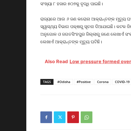
ସଂଖ୍ୟା ୮ ହଜାର ୫୦୭କୁ ବୃଦ୍ଧି ପାଇଛି।
ରାଜ୍ୟରେ ଆଉ ୬ ଜଣ କରୋନା ଆକ୍ରାନ୍ତଙ୍କ ମୃତ୍ୟୁ ଘ
ସ୍ୱାସ୍ଥ୍ୟ ବିଭାଗ ପକ୍ଷରୁ ସୂଚନା ଦିଆଯାଇଛି। କଟକ ଜି
ଅନୁଗୋଳ ଓ ଜଗତସିଂହପୁର ଜିଲ୍ଲାରୁ ଜଣେ ଲେଖାଏଁ ସଂକ୍
ଲେଖାଏଁ ଆକ୍ରାନ୍ତଙ୍କ ମୃତ୍ୟୁ ଘଟିଛି।
Also Read
Low pressure formed over
TAGS
#Odisha
#Positive
Corona
COVID-19