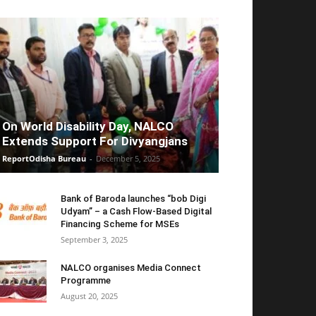
On World Disability Day, NALCO
Extends Support For Divyangjans
ReportOdisha Bureau
-
December 5, 2025
Bank of Baroda launches “bob Digi
Udyam” – a Cash Flow-Based Digital
Financing Scheme for MSEs
September 3, 2025
NALCO organises Media Connect
Programme
August 20, 2025