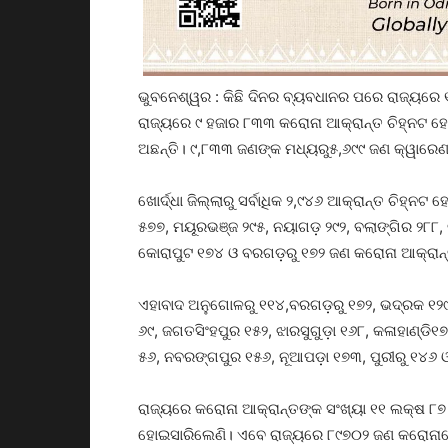
ଭୁବନେଶ୍ୱର : କିଛି ଦିନର ବ୍ୟବଧାନର ପରେ ରାଜ୍ୟରେ
ରାଜ୍ୟରେ ୯ ହଜାର ୮୩୩ କରୋନା ଆକ୍ରାନ୍ତ ଚିହ୍ନଟ ହୋ
ଅଛନ୍ତି। ୯,୮୩୩ ଜଣଙ୍କ ମଧ୍ୟରୁ୫,୬୯୯ ଜଣ କ୍ୱାରେଣ୍ଟ
ଖୋର୍ଦ୍ଧା ଜିଲ୍ଲାରୁ ସର୍ବାଧିକ ୨,୯୪୬ ଆକ୍ରାନ୍ତ ଚିହ୍ନ
୫୭୭, ମୟୂରଭଞ୍ଜ ୨୯୫, ନୟାଗଡ଼ ୨୯୨, ବଲାଙ୍ଗିର ୨୮୮
କୋରାପୁଟ ୧୭୪ ଓ ବରଗଡ଼ରୁ ୧୭୨ ଜଣ କରୋନା ଆକ୍ରାନ୍
ଏହାବାଦ ଅନୁଗୋଳରୁ ୧୧୪,ବରଗଡ଼ରୁ ୧୭୨, ଭଦ୍ରକ ୧୨୯,
୬୯, ଜଗତସିଂହପୁର ୧୫୨, ଝାରସୁଗୁଡ଼ା ୧୬୮, କଳାହାଣ୍ଡି୧
୫୬, ନବରଙ୍ଗପୁର ୧୫୬, ନୂଆପଡ଼ା ୧୭୩, ପୁରୀରୁ ୧୪୬ ଓ
ରାଜ୍ୟରେ କରୋନା ଆକ୍ରାନ୍ତଙ୍କ ସଂଖ୍ୟା ୧୧ ଲକ୍ଷ ୮
ହୋଇସାରିଲେଣି। ଏବେ ରାଜ୍ୟରେ ୮୯୭୦୨ ଜଣ କରୋନାରେ 