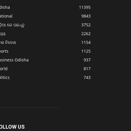
disha
11395
ational
9843
଼ିଆ ରେ ପଢନ୍ତୁ
3752
ଜ୍ୟ
2262
େଶ ବିଦେଶ
1154
ports
1125
usiness Odisha
937
orld
817
litics
743
OLLOW US