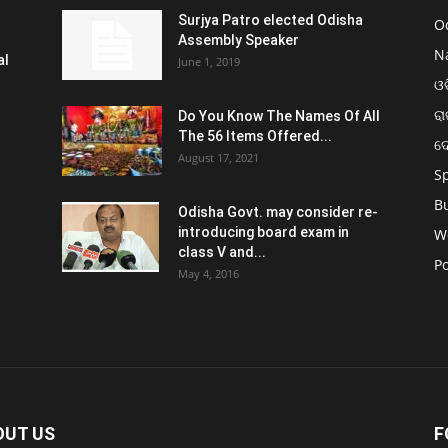
Surjya Patro elected Odisha
O
Assembly Speaker
N
al
June 1, 2019
ଓଡ
ରା
Do You Know The Names Of All
The 56 Items Offered...
ଦ
August 17, 2021
S
B
Odisha Govt. may consider re-
introducing board exam in
W
class V and...
Po
May 4, 2016
OUT US
F