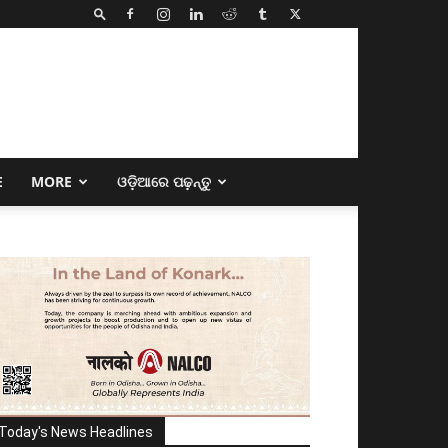
E
MORE
ଓଡ଼ିଆରେ ପଢ଼ନ୍ତୁ
Today's News Headlines