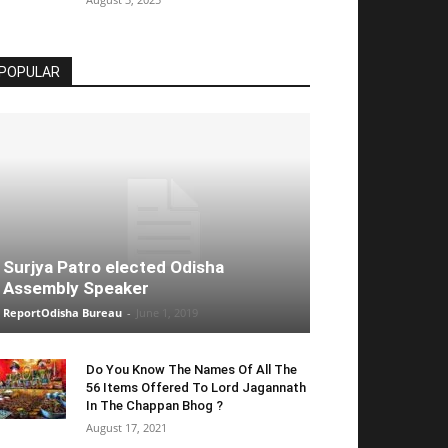
POPULAR
Surjya Patro elected Odisha
Assembly Speaker
ReportOdisha Bureau
-
June 1, 2019
Do You Know The Names Of All The
56 Items Offered To Lord Jagannath
In The Chappan Bhog ?
August 17, 2021