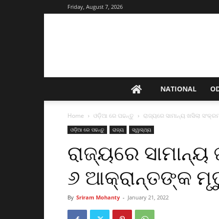
Friday, August 7, 2026
NATIONAL
O
Home
ଓଡ଼ିଆ ରେ ପଢନ୍ତୁ
ରାଜ୍ୟରେ ସାମାନ୍ୟ ଖସିଲା ସଂକ୍ର
ଓଡ଼ିଆ ରେ ପଢନ୍ତୁ
ରାଜ୍ୟ
ସ୍ୱାସ୍ଥ୍ୟ
ରାଜ୍ୟରେ ସାମାନ୍ୟ
୬ ଆକ୍ରାନ୍ତଙ୍କ ମୃତ
By
Sriram Mohanty
-
January 21, 2022