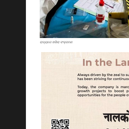
ରାଜ୍ୟରେ ଖସିଲା ସଂକ୍ରମଣ