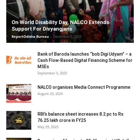
On World Disability Day, NALCO Extends
Support For Divyangjans
ReportOdisha Bureau
-
December 5, 2025
Bank of Baroda launches “bob Digi Udyam” – a
Cash Flow-Based Digital Financing Scheme for
MSEs
September 3, 2025
NALCO organises Media Connect Programme
August 20, 2025
RBI’s balance sheet increases 8.2 pc to Rs
76.25 lakh crore in FY25
May 29, 2025