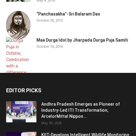
May 4, 2016
“Panchasakha”-Sri Balaram Das
October 28, 2015
Maa Durga Idol by Jharpada Durga Puja Samiti
October 10, 2016
EDITOR PICKS
Andhra Pradesh Emerges as Pioneer of
Industry-Led ITI Transformation;
ArcelorMittal Nippon...
May 30, 2026
KIIT-Develops Intelligent Wildlife Monitoring