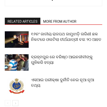
RELATED ARTICLES
MORE FROM AUTHOR
୧୬ନଂ ଜାତୀୟ ରାଜପଥ ଜାମୁଝାଡ଼ି ତାରିଣୀ ଛକ
ନିକଟରେ ଓଲଟିଲା ତୀର୍ଥଯାତ୍ରୀ ବସ: ୨୦ ଆହତ
ବ୍ରହ୍ମପୁର ରେ ବରିଷ୍ଠ ଆଇନଜୀବୀଙ୍କୁ
ଗୁଳିକରି ହତ୍ୟା
ଏସଆଇ ପରୀକ୍ଷା ଦୁର୍ନୀତି ନେଇ ନୂଆ ନୂଆ
ତଥ୍ୟ