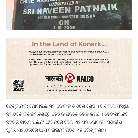
ଢେଙ୍କାନାଳ: ମୋବାଇଲ ସିମ୍ ଦୋକାନ ଉପରେ ରେଡ୍ । ଗତକାଲି ସଂଧ୍ୟା
ସମୟରେ କ୍ରାଇମବ୍ରାଞ୍ଚ ଢେଙ୍କାନାଳରେ ରେଡ୍ କରିଛି । ଢେଙ୍କାନାଳର
ସହରର ଟାଉନ ପ୍ଲାନିଂ ଅଂଚଳରେ ରହିଛି ଏହି ସିମ୍ ଦୋକାନ। ସ୍ଥାନୀୟ
ପୁଲିସ ସହାୟତାରେ ଆସି କ୍ରାଇମବ୍ରାଞ୍ଚ ଏହି ରେଡ୍ କରିଛି।