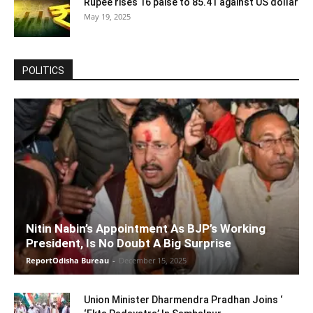
Rupee rises 16 paise to 85.41 against US dollar
May 19, 2025
POLITICS
Nitin Nabin’s Appointment As BJP’s Working
President, Is No Doubt A Big Surprise
ReportOdisha Bureau
-
December 15, 2025
Union Minister Dharmendra Pradhan Joins ‘