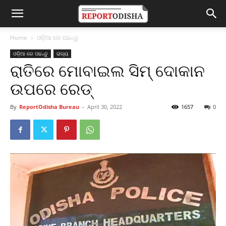
Home
ଓଡ଼ିଆ ରେ ପଢନ୍ତୁ
ଓଡ଼ିଆ ରେ ପଢନ୍ତୁ
ରାଜ୍ୟ
ରାତିରେ ମୋବାଇଲ ସିମ୍ ଦୋକାନ
ଉପରେ ରେଡ୍
By
ReportOdisha Bureau
-
April 30, 2022
1657
0