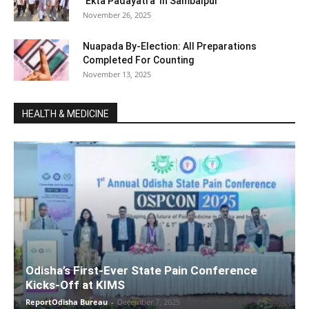
‘Ekta Padayatra’ In Sambalpur
November 26, 2025
Nuapada By-Election: All Preparations
Completed For Counting
November 13, 2025
HEALTH & MEDICINE
Odisha’s First-Ever State Pain Conference
Kicks-Off at KIMS
ReportOdisha Bureau
-
December 7, 2025