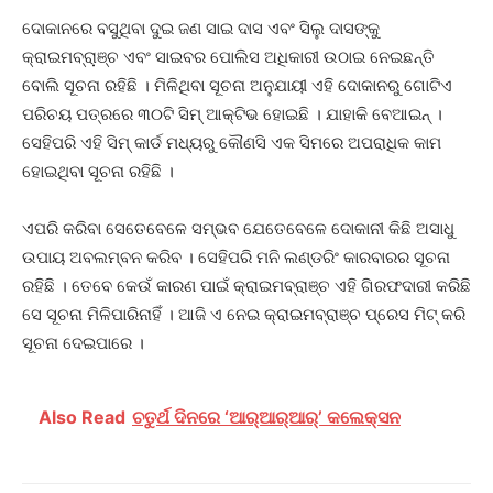
ଦୋକାନରେ ବସୁଥିବା ଦୁଇ ଜଣ ସାଇ ଦାସ ଏବଂ ସିଲୁ ଦାସଙ୍କୁ
କ୍ରାଇମବ୍ରା଼ଞ୍ଚ ଏବଂ ସାଇବର ପୋଲିସ ଅଧିକାରୀ ଉଠାଇ ନେଇଛନ୍ତି
ବୋଲି ସୂଚନା ରହିଛି । ମିଳିଥିବା ସୂଚନା ଅନୁଯାୟୀ ଏହି ଦୋକାନରୁ ଗୋଟିଏ
ପରିଚୟ ପତ୍ରରେ ୩୦ଟି ସିମ୍ ଆକ୍ଟିଭ ହୋଇଛି । ଯାହାକି ବେଆଇନ୍ ।
ସେହିପରି ଏହି ସିମ୍ କାର୍ଡ ମଧ୍ୟରୁ କୌଣସି ଏକ ସିମରେ ଅପରାଧିକ କାମ
ହୋଇଥିବା ସୂଚନା ରହିଛି ।
ଏପରି କରିବା ସେତେବେଳେ ସମ୍ଭବ ଯେତେବେଳେ ଦୋକାନୀ କିଛି ଅସାଧୁ
ଉପାୟ ଅବଲମ୍ବନ କରିବ । ସେହିପରି ମନି ଲଣ୍ଡରିଂ କାରବାରର ସୂଚନା
ରହିଛି । ତେବେ କେଉଁ କାରଣ ପାଇଁ କ୍ରାଇମବ୍ରାଞ୍ଚ ଏହି ଗିରଫଦାରୀ କରିଛି
ସେ ସୂଚନା ମିଳିପାରିନାହିଁ । ଆଜି ଏ ନେଇ କ୍ରାଇମବ୍ରାଞ୍ଚ ପ୍ରେସ ମିଟ୍ କରି
ସୂଚନା ଦେଇପାରେ ।
Also Read
ଚତୁର୍ଥ ଦିନରେ ‘ଆର୍‌ଆର୍‌ଆର୍‌’ କଲେକ୍ସନ