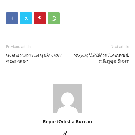
Previous article
Next article
କରୋନା ମହାମାରୀର କ୍ଷତି କେବେ
ସ୍ତ୍ରୀକୁ ପିଟିପିଟି ମାରିଲେସ୍ବାମୀ,
ଭରଣ ହେବ?
ଅଭିଯୁକ୍ତ ଗିରଫ
ReportOdisha Bureau