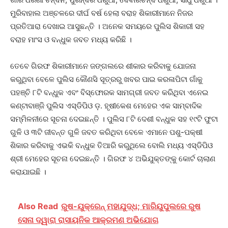
ମୁରିବାହାଲ ଅଞ୍ଚଳରେ ଦୀର୍ଘ ବର୍ଷ ହେଲା ବରାହ ଶିକାରୀମାନେ ନିଜର
ପ୍ରତିଆରା ଦେଖାଇ ଆସୁଛନ୍ତି । ଅନେକ ସମୟରେ ପୁଲିସ ଶିକାରୀ ସହ
ବରାହ ମାଂସ ଓ ବନ୍ଧୁକ ଜବତ ମଧ୍ୟ କରିଛି ।
ତେବେ ଗିରଫ ଶିକାରୀମାନେ ଜଙ୍ଗଲରେ ଶୀକାର କରିବାକୁ ଯୋଜନା
କରୁଥିବା ବେଳେ ପୁଲିସ କୌଣସି ସୂତ୍ରରୁ ଖବର ପାଇ କରଳାପିଟା ଗାଁକୁ
ପହଞ୍ଚି ୮ଟି ବନ୍ଧୁକ ଏବଂ ବିସ୍ଫୋରକ ସାମଗ୍ରୀ ଜବତ କରିଥିବା ଏନେଇ
କଣ୍ଟାବାଞ୍ଜି ପୁଲିସ ଏସ୍‌ଡିପିଓ ଡ଼. ହୃଷୀକେଶ ମେହେର ଏକ ସାମ୍ବାଦିକ
ସମ୍ମିଳନୀରେ ସୂଚନା ଦେଇଛନ୍ତି । ପୁଲିସ ୮ଟି ଦେଶୀ ବନ୍ଧୁକ ସହ ୧୯ଟି ଫୁଟା
ଗୁଳି ଓ ୩ଟି ଜୀବନ୍ତ ଗୁଳି ଜବତ କରିଥିବା ବେଳେ ଏମାନେ ପଶୁ-ପକ୍ଷୀ
ଶିକାର କରିବାକୁ ଏଭକି ବନ୍ଧୁକ ତିଆରି କରୁଥିଲେ ବୋଲି ମଧ୍ୟ ଏସ୍‌ଡିପିଓ
ଶ୍ରୀ ମେହେର ସୂଚନା ଦେଇଛନ୍ତି । ଗିରଫ ୪ ଅଭିଯୁକ୍ତଙ୍କୁ କୋର୍ଟ ଚାଲାଣ
କରାଯାଇଛି ।
Also Read
ରୁଷ-ୟୁକ୍ରେନ୍‌ ମହାଯୁଦ୍ଧ; ମାରିୟୁପୁଲରେ ରୁଷ
ସେନା ଦ୍ୱାରା ରାସାୟନିକ ଆକ୍ରମଣ ଅଭିଯୋଗ