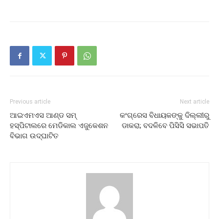
Previous article
Next article
ଆଇଏମଏସ ଆଣ୍ଡ ସମ୍
କଂଗ୍ରେସ ବିଧାୟକଙ୍କୁ ଦିଲ୍ଲୀରୁ
ହସ୍ପିଟାଲରେ ମେଡିକାଲ ଏଜୁକେଶନ
ଡାକରା; ବଦଳିବେ ପିସିସି ସଭାପତି
ବିଭାଗ ଉଦ୍‌ଘାଟିତ