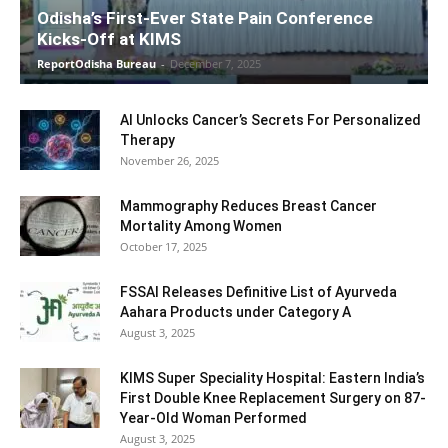
Odisha’s First-Ever State Pain Conference
Kicks-Off at KIMS
ReportOdisha Bureau
-
December 7, 2025
AI Unlocks Cancer’s Secrets For Personalized
Therapy
November 26, 2025
Mammography Reduces Breast Cancer
Mortality Among Women
October 17, 2025
FSSAI Releases Definitive List of Ayurveda
Aahara Products under Category A
August 3, 2025
KIMS Super Speciality Hospital: Eastern India’s
First Double Knee Replacement Surgery on 87-
Year-Old Woman Performed
August 3, 2025