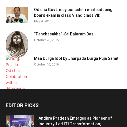
Odisha Govt. may consider re-introducing
board exam in class V and class VII:
May 4, 2016
“Panchasakha”-Sri Balaram Das
October 28, 2015
Maa Durga Idol by Jharpada Durga Puja Samiti
October 10, 2016
EDITOR PICKS
Andhra Pradesh Emerges as Pioneer of
Industry-Led ITI Transformation;