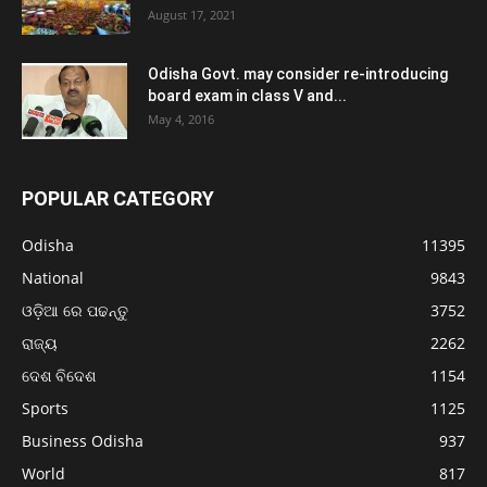
August 17, 2021
Odisha Govt. may consider re-introducing
board exam in class V and...
May 4, 2016
POPULAR CATEGORY
Odisha
11395
National
9843
ଓଡ଼ିଆ ରେ ପଢନ୍ତୁ
3752
ରାଜ୍ୟ
2262
ଦେଶ ବିଦେଶ
1154
Sports
1125
Business Odisha
937
World
817