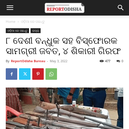
Home
ଓଡ଼ିଆ ରେ ପଢନ୍ତୁ
ଓଡ଼ିଆ ରେ ପଢନ୍ତୁ
ରାଜ୍ୟ
୮ ଦେଶୀ ବନ୍ଧୁକ ସହ ବିସ୍ଫୋରକ
ସାମଗ୍ରୀ ଜବତ, ୪ ଶିକାରୀ ଗିରଫ
By
ReportOdisha Bureau
-
May 3, 2022
477
0