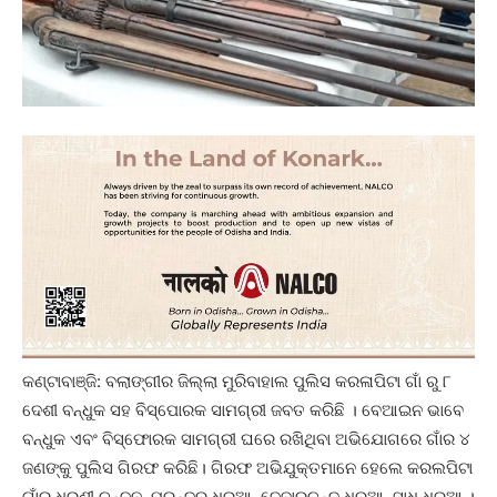
କଣ୍ଟାବାଞ୍ଜି: ବଲାଙ୍ଗୀର ଜିଲ୍ଲା ମୁରିବାହାଲ ପୁଲିସ କରଳାପିଟା ଗାଁ ରୁ ୮
ଦେଶୀ ବନ୍ଧୁକ ସହ ବିସ୍ପୋରକ ସାମଗ୍ରୀ ଜବତ କରିଛି । ବେଆଇନ ଭାବେ
ବନ୍ଧୁକ ଏବଂ ବିସ୍ଫୋରକ ସାମଗ୍ରୀ ଘରେ ରଖିଥିବା ଅଭିଯୋଗରେ ଗାଁର ୪
ଜଣଙ୍କୁ ପୁଲିସ ଗିରଫ କରିଛି। ଗିରଫ ଅଭିଯୁକ୍ତମାନେ ହେଲେ କରଲପିଟା
ଗାଁର ଧରଣୀ ଚନ୍ଦନ, ପୁରନ୍ଦର ଧରୁଆ, ଦେବାରଚନ୍ଦ ଧରୁଆ, ସାଧୁ ଧରୁଆ ।