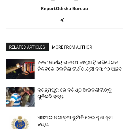
ReportOdisha Bureau
RELATED ARTICLES
MORE FROM AUTHOR
୧୬ନଂ ଜାତୀୟ ରାଜପଥ ଜାମୁଝାଡ଼ି ତାରିଣୀ ଛକ
ନିକଟରେ ଓଲଟିଲା ତୀର୍ଥଯାତ୍ରୀ ବସ: ୨୦ ଆହତ
ବ୍ରହ୍ମପୁର ରେ ବରିଷ୍ଠ ଆଇନଜୀବୀଙ୍କୁ
ଗୁଳିକରି ହତ୍ୟା
ଏସଆଇ ପରୀକ୍ଷା ଦୁର୍ନୀତି ନେଇ ନୂଆ ନୂଆ
ତଥ୍ୟ