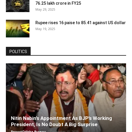
76.25 lakh crore in FY25
May 29, 2025
Rupee rises 16 paise to 85.41 against US dollar
May 19, 2025
POLITICS
Nitin Nabin’s Appointment As BJP’s Working
President, Is No Doubt A Big Surprise
ReportOdisha Bureau
-
December 15, 2025