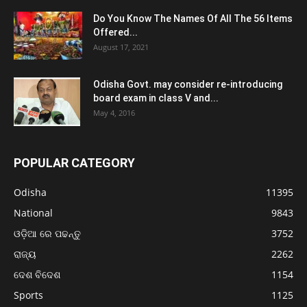
Do You Know The Names Of All The 56 Items
Offered...
August 17, 2021
Odisha Govt. may consider re-introducing
board exam in class V and...
May 4, 2016
POPULAR CATEGORY
Odisha
11395
National
9843
ଓଡ଼ିଆ ରେ ପଢନ୍ତୁ
3752
ରାଜ୍ୟ
2262
ଦେଶ ବିଦେଶ
1154
Sports
1125