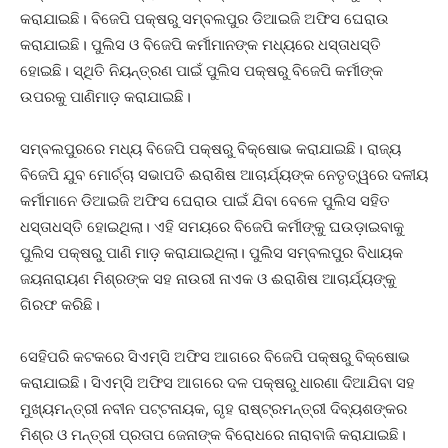
କରାଯାଇଛି। ବିଜେପି ପକ୍ଷରୁ ସମ୍ବଲପୁର ଡିଆଇଜି ଅଫିସ ଘେରାଉ
କରାଯାଇଛି। ପୁଲିସ ଓ ବିଜେପି କର୍ମୀମାନଙ୍କ ମଧ୍ୟରେ ଧସ୍ତାଧସ୍ତି
ହୋଇଛି। ସ୍ଥିତି ନିୟନ୍ତ୍ରଣ ପାଇଁ ପୁଲିସ ପକ୍ଷରୁ ବିଜେପି କର୍ମୀଙ୍କ
ଉପରକୁ ପାଣିମାଡ଼ କରାଯାଇଛି।
ସମ୍ବଲପୁରରେ ମଧ୍ୟ ବିଜେପି ପକ୍ଷରୁ ବିକ୍ଷୋଭ କରାଯାଇଛି। ରାଜ୍ୟ
ବିଜେପି ଯୁବ ମୋର୍ଚ୍ଚା ସଭାପତି ଈରାଶିଷ ଆଚାର୍ଯ୍ୟଙ୍କ ନେତୃତ୍ୱରେ ଦଳୀୟ
କର୍ମୀମାନେ ଡିଆଇଜି ଅଫିସ ଘେରାଉ ପାଇଁ ଯିବା ବେଳେ ପୁଲିସ ସହିତ
ଧସ୍ତାଧସ୍ତି ହୋଇଥିଲା। ଏହି ସମୟରେ ବିଜେପି କର୍ମୀଙ୍କୁ ଘଉଡ଼ାଇବାକୁ
ପୁଲିସ ପକ୍ଷରୁ ପାଣି ମାଡ଼ କରାଯାଇଥିଲା। ପୁଲିସ ସମ୍ବଲପୁର ବିଧାୟକ
ଜୟନାରାୟଣ ମିଶ୍ରଙ୍କ ସହ ନାଉରୀ ନାଏକ ଓ ଈରାଶିଷ ଆଚାର୍ଯ୍ୟଙ୍କୁ
ଗିରଫ କରିଛି।
ସେହିପରି କଟକରେ ସିଏମ୍‌ସି ଅଫିସ ଆଗରେ ବିଜେପି ପକ୍ଷରୁ ବିକ୍ଷୋଭ
କରାଯାଇଛି। ସିଏମ୍‌ସି ଅଫିସ ଆଗରେ ଦଳ ପକ୍ଷରୁ ଧାରଣା ଦିଆଯିବା ସହ
ମୁଖ୍ୟମନ୍ତ୍ରୀ ନବୀନ ପଟ୍ଟନାୟକ, ଗୃହ ରାଷ୍ଟ୍ରମନ୍ତ୍ରୀ ଦିବ୍ୟଶଙ୍କର
ମିଶ୍ର ଓ ମନ୍ତ୍ରୀ ପ୍ରତାପ ଜେନାଙ୍କ ବିରୋଧରେ ନାରାବାଜି କରାଯାଇଛି।