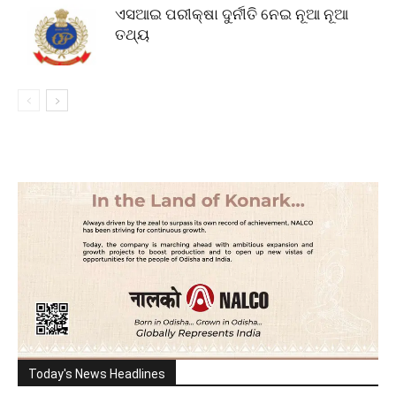
ଏସଆଇ ପରୀକ୍ଷା ଦୁର୍ନୀତି ନେଇ ନୂଆ ନୂଆ
ତଥ୍ୟ
Today's News Headlines