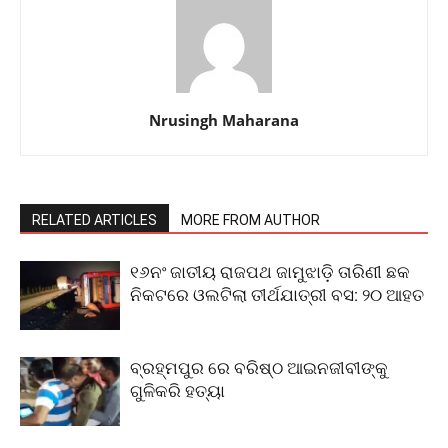
Nrusingh Maharana
RELATED ARTICLES
MORE FROM AUTHOR
୧୬ନଂ ଜାତୀୟ ରାଜପଥ ଜାମୁଝାଡ଼ି ତାରିଣୀ ଛକ
ନିକଟରେ ଓଲଟିଲା ତୀର୍ଥଯାତ୍ରୀ ବସ: ୨୦ ଆହତ
ବ୍ରହ୍ମପୁର ରେ ବରିଷ୍ଠ ଆଇନଜୀବୀଙ୍କୁ
ଗୁଳିକରି ହତ୍ୟା