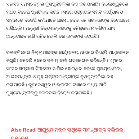
ଏହାସହ ସମସ୍ତଙ୍କର କୁଶପୁତ୍ତଳିକା ଦାହ କରାଯାଇଛି। ବାଲେଶ୍ୱରରେ
ମଧ୍ୟ ବିଜେପି ପ୍ରତିବାଦ କରିଛି। ସଦର ପଞ୍ଚାୟତ ସମିତି କାର୍ଯ୍ୟାଳୟ
ସାମନାରେ ବିଜେପି କର୍ମୀମାନେ ଧାରଣା ଦେବା ସହ ସରକାରଙ୍କ ବିରୋଧରେ
ଗର୍ଜିଛନ୍ତି। ମନ୍ତ୍ରୀ ଦିବ୍ୟଶଙ୍କରଙ୍କୁ ବହିଷ୍କାର ନ କରିବା ଯାଏ
ଆନ୍ଦୋଳନ ଜାରି ରହିବ ବୋଲି ଦଳ ଚେତାବନୀ ଦେଇଛି।
ବଲାଙ୍ଗିରରେ ଜିଲ୍ଲାପାଳଙ୍କ କାର୍ଯ୍ୟାଳୟ ଆଗରେ ବିଜେପି ଆନ୍ଦୋଳନ
କରୁଛି। କଚେରି ଛକରେ ଦଳୀୟ କର୍ମୀ ରାସ୍ତାରୋକ କରିଛନ୍ତି। ଏଥିରେ
ସାଂସଦ ସଙ୍ଗୀତା ସିଂହଦେଓ ସାମିଲ ହୋଇଥିବା ବେଳେ ମୁଖ୍ୟମନ୍ତ୍ରୀ,
ଆଇନମନ୍ତ୍ରୀ ଓ ଗୃହ ରାଷ୍ଟ୍ରମନ୍ତ୍ରୀଙ୍କ କୁଶପୁତ୍ତଳିକା ଦାହ
କରାଯାଇଛି। ଭୁବନେଶ୍ୱର ଓ ଭବାନୀପାଟଣାରେ ମଧ୍ୟ ଆଜି
ମୁଖ୍ୟମନ୍ତ୍ରୀଙ୍କୁ ଜୋରଦାର ବିରୋଧ କରାଯାଇଛି।
Also Read
ଆୟୁଷ୍ମାନଙ୍କ ସାଥିରେ ସାମନ୍ଥାଙ୍କ ବଲିଉଡ୍‌
ପ୍ରବେଶ