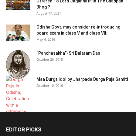
Offered To Lord Jagannath In The Chappan
Bhog ?
August 17, 2021
Odisha Govt. may consider re-introducing
board exam in class V and class VII:
May 4, 2016
“Panchasakha”-Sri Balaram Das
October 28, 2015
Maa Durga Idol by Jharpada Durga Puja Samiti
October 10, 2016
EDITOR PICKS