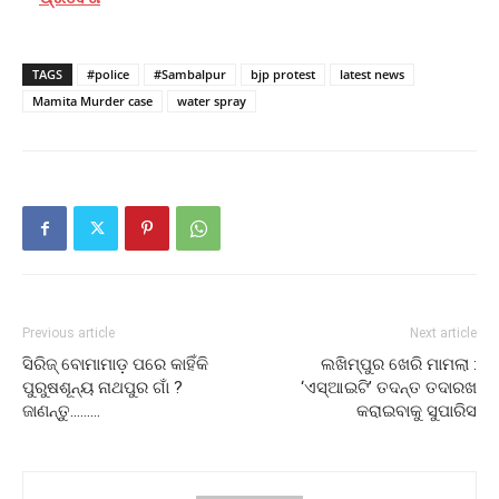
TAGS
#police
#Sambalpur
bjp protest
latest news
Mamita Murder case
water spray
Previous article
Next article
ସିରିଜ୍ ବୋମାମାଡ଼ ପରେ କାହିଁକି
ଲଖିମ୍‌ପୁର ଖେରି ମାମଲା :
ପୁରୁଷଶୂନ୍ୟ ନାଥପୁର ଗାଁ ?
‘ଏସ୍‌ଆଇଟି’ ତଦନ୍ତ ତଦାରଖ
ଜାଣନ୍ତୁ………
କରାଇବାକୁ ସୁପାରିସ