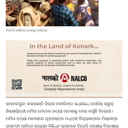
ବିଜେପି କର୍ମୀଙ୍କ ଉପରକୁ ପାଣିମାଡ଼
ସମ୍ବଲପୁର: କଳାହାଣ୍ଡି ଜିଲ୍ଲା ମହାଲିଙ୍ଗ ସନ୍‌ସାଇନ୍ ପବ୍ଲିକ୍‌ ସ୍କୁଲ୍‌
ଶିକ୍ଷୟିତ୍ରୀ ମମିତା ମେହେର ହତ୍ୟା ମାମଲାକୁ ନେଇ ଗର୍ଜୁଛି ବିରୋଧୀ।
ମମିତା ହତ୍ୟା ମାମଲାରେ ଗୃହରାଷ୍ଟ୍ର ମନ୍ତ୍ରୀ ଦିବ୍ୟଶଙ୍କର ମିଶ୍ରଙ୍କ
ଇସ୍ତଫା ଦାବିରେ ରାଜ୍ୟର ବିଭିନ୍ନ ସ୍ଥାନରେ ବିଜେପି ପକ୍ଷରୁ ବିକ୍ଷୋଭ