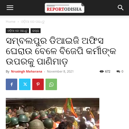
Home
ଓଡ଼ିଆ ରେ ପଢନ୍ତୁ
ଓଡ଼ିଆ ରେ ପଢନ୍ତୁ
ରାଜ୍ୟ
ସମ୍ବଲପୁର ଡିଆଇଜି ଅଫିସ
ଘେରାଉ ବେଳେ ବିଜେପି କର୍ମୀଙ୍କ
ଉପରକୁ ପାଣିମାଡ଼
By
Nrusingh Maharana
-
November 8, 2021
672
0