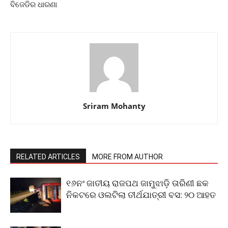
ବିଜେଡିର ଧାରଣା
Sriram Mohanty
RELATED ARTICLES
MORE FROM AUTHOR
୧୬ନଂ ଜାତୀୟ ରାଜପଥ ଜାମୁଝାଡ଼ି ତାରିଣୀ ଛକ
ନିକଟରେ ଓଲଟିଲା ତୀର୍ଥଯାତ୍ରୀ ବସ: ୨୦ ଆହତ