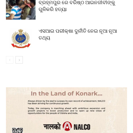
ବ୍ରହ୍ମପୁର ରେ ବରିଷ୍ଠ ଆଇନଜୀବୀଙ୍କୁ
ଗୁଳିକରି ହତ୍ୟା
ଏସଆଇ ପରୀକ୍ଷା ଦୁର୍ନୀତି ନେଇ ନୂଆ ନୂଆ
ତଥ୍ୟ