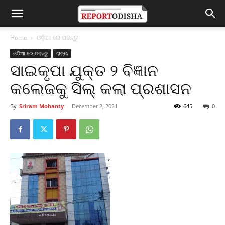
Home
ଓଡ଼ିଆ ରେ ପଢନ୍ତୁ
ଓଡ଼ିଆ ରେ ପଢନ୍ତୁ
ରାଜ୍ୟ
ସାଇକୃପା ଯୁକ୍ତ ୨ ବିଜ୍ଞାନ
କଲେଜକୁ ସିଲ୍ କଲା ପ୍ରଶାସନ
By
Sriram Mohanty
-
December 2, 2021
645
0