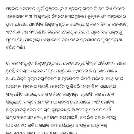
ସହରର ୨ ନମ୍ବର ୱାର୍ଡ କୁଞ୍ଜକାନ୍ତ ଅଞ୍ଚଳରୁ ଗତକାଲି ଗୋଟିଏ ଦିନରେ
ଏକକାଳୀନ ୩୩ ଆକ୍ରାନ୍ତ ଚିହ୍ନଟ ହୋଇଥିଲେ। କୁଞ୍ଜକାନ୍ତ ଅଞ୍ଚଳରେ
ଥିବା ଘରୋଇ ଆବାସିକ ଶିକ୍ଷାନୁଷ୍ଠାନ ସାଇକୃପା ଯୁକ୍ତ ୨ ବିଜ୍ଞାନ କଲେଜରୁ
ଏହି ୩୩ ଜଣ ସଂକ୍ରମିତ ଚିହ୍ନଟ ହୋଇଥିବା ଜିଲ୍ଲା ପ୍ରଶାସନ ପକ୍ଷରୁ
ସୂଚନା ଦିଆଯାଇଥିଲା। ଏହା ଜଣାପଡ଼ିବା ପରେ ପ୍ରଶାସନର ମୁଣ୍ତବ୍ୟଥା
ବଢିଯାଇଛି।
କେବଳ ସଂପୃକ୍ତ ଶିକ୍ଷାନୁଷ୍ଠାନର ଛାତ୍ରଛାତ୍ରୀ କିମ୍ବା ଅଭିଭାବକ ମହଲ
ନୁହେଁ, ସମଗ୍ର ସହରବାସୀଙ୍କ ମଧ୍ୟରେ ଏଥିନେଇ ଭୟ ଖେଳିଯାଇଛି।
ଅନ୍ୟ ଶିକ୍ଷାନୁଷ୍ଠାନଗୁଡ଼ିକରେ ଛାତ୍ରଛାତ୍ରୀ କିପରି ପଢ଼ିବେ, ସେଥିନେଇ
ଆଶଙ୍କା ପ୍ରକାଶ ପାଇଛି। କେଉଁଠାରୁ କିପରି ଏତେ ପିଲା ଏକାଥରେ
ସଂକ୍ରମିତ ହେଲେ, ସେ ସଂପର୍କରେ କଣ୍ଟାକ୍ଟ ଟ୍ରେସିଂ କରାନଗଲେ
ଜିଲ୍ଲାରେ ସଂକ୍ରମଣ ବଢ଼ିବା ଆଶଙ୍କା ଦେଖାଯାଇଛି। ଏହି ଗୋଟିଏ
ଅନୁଷ୍ଠାନକୁ ନେଇ ସମଗ୍ର କୁଞ୍ଜକାନ୍ତ ଅଞ୍ଚଳକୁ ୧୦ ଦିନ ପାଇଁ
କଣ୍ଟେନମେଣ୍ଟ ଜୋନ୍ ଘୋଷଣା କରାଯାଇଛି।୧ ତାରିଖ ସକାଳ ୭ଟାରୁ
ଆସନ୍ତା ୧୦ ତାରିଖ ସକାଳ ୭ଟା ପର୍ଯ୍ୟନ୍ତ ସଂପୃକ୍ତ ଅଞ୍ଚଳକୁ
କଣ୍ଟେନମେଣ୍ଟ୍ ଜୋନ୍ ଘୋଷଣା କରାଯାଇଛି।