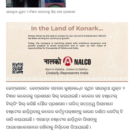
ସାଇକୃପା ଯୁକ୍ତ ୨ ବିଜ୍ଞାନ କଲେଜକୁ ସିଲ୍ କଲା ପ୍ରଶାସନ
ଢେଙ୍କାନାଳ: ଢେଙ୍କାନାଳ ସହରର କୁଞ୍ଜକାନ୍ତ ସ୍ଥିତ ସାଇକୃପା ଯୁକ୍ତ ୨
ବିଜ୍ଞାନ କଲେଜକୁ ପ୍ରଶାସନ ସିଲ୍ କରାଯାଇଛି। କଲେଜ ସହ ହଷ୍ଟେଲ୍
ବିଲ୍ଡିଂ ସିଲ୍ କରିଛି ପୌର ପ୍ରଶାସନ। ତାଗିଦ୍ ସତ୍ତ୍ୱେ ପିଲାମାନେ
ହଷ୍ଟେଲ ଛାଡ଼ିଥିବାରୁ କଲେଜ କର୍ତ୍ତୃପକ୍ଷଙ୍କୁ କାରଣ ଦର୍ଶାଅ ନୋଟିସ୍ ବି
ଜାରି କରାଯାଇଛି। ଏହାଛଡ଼ା ହଷ୍ଟେଲ ଛାଡ଼ିଥିବା ପିଲାଙ୍କୁ
ଆଇସୋଲେସନରେ ରଖିବାକୁ ନିର୍ଦ୍ଦେଶ ଦିଆଯାଇଛି।