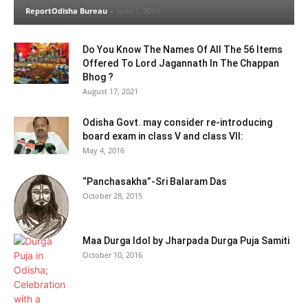
ReportOdisha Bureau
-
June 1, 2019
Do You Know The Names Of All The 56 Items
Offered To Lord Jagannath In The Chappan
Bhog ?
August 17, 2021
Odisha Govt. may consider re-introducing
board exam in class V and class VII:
May 4, 2016
“Panchasakha”-Sri Balaram Das
October 28, 2015
Maa Durga Idol by Jharpada Durga Puja Samiti
October 10, 2016