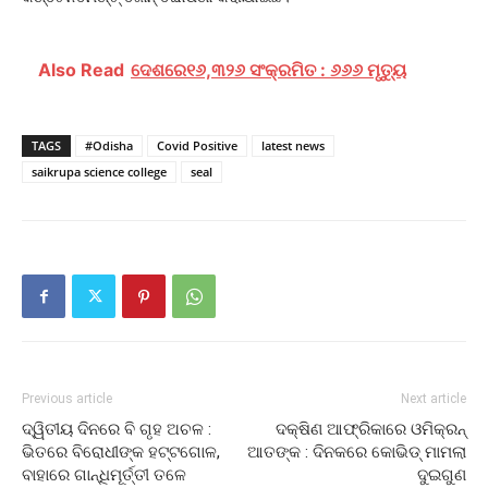
Also Read
ଦେଶରେ୧୬,୩୨୬ ସଂକ୍ରମିତ : ୬୬୬ ମୃତ୍ୟୁ
TAGS
#Odisha
Covid Positive
latest news
saikrupa science college
seal
Previous article
Next article
ଦ୍ୱିତୀୟ ଦିନରେ ବି ଗୃହ ଅଚଳ :
ଦକ୍ଷିଣ ଆଫ୍ରିକାରେ ଓମିକ୍ରନ୍
ଭିତରେ ବିରୋଧୀଙ୍କ ହଟ୍ଟଗୋଳ,
ଆତଙ୍କ : ଦିନକରେ କୋଭିଡ୍‌ ମାମଲା
ବାହାରେ ଗାନ୍ଧିମୂର୍ତ୍ତୀ ତଳେ
ଦୁଇଗୁଣ