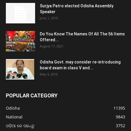
Surjya Patro elected Odisha Assembly
Speaker
June 1, 2019
Do You Know The Names Of All The 56 Items
Offered...
August 17, 2021
Odisha Govt. may consider re-introducing
board exam in class V and...
May 4, 2016
POPULAR CATEGORY
Odisha
11395
National
9843
ଓଡ଼ିଆ ରେ ପଢନ୍ତୁ
3752