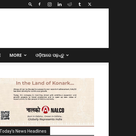
E
MORE
ଓଡ଼ିଆରେ ପଢ଼ନ୍ତୁ
Today's News Headlines