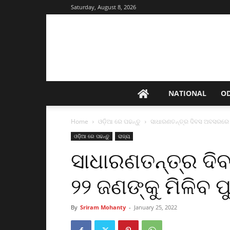
Saturday, August 8, 2026
NATIONAL
O
Home
ଓଡ଼ିଆ ରେ ପଢନ୍ତୁ
ସାଧାରଣତନ୍ତ୍ର ଦିବସ ଅବସରରେ ଓ
ଓଡ଼ିଆ ରେ ପଢନ୍ତୁ
ରାଜ୍ୟ
ସାଧାରଣତନ୍ତ୍ର ଦ
୨୨ ଜଣଙ୍କୁ ମିଳିବ 
By
Sriram Mohanty
-
January 25, 2022