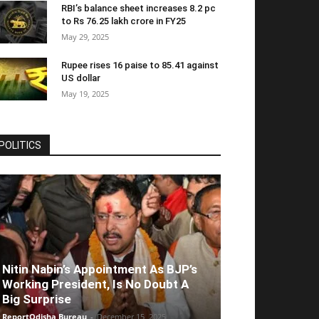
RBI’s balance sheet increases 8.2 pc
to Rs 76.25 lakh crore in FY25
May 29, 2025
Rupee rises 16 paise to 85.41 against
US dollar
May 19, 2025
POLITICS
Nitin Nabin’s Appointment As BJP’s
Working President, Is No Doubt A
Big Surprise
ReportOdisha Bureau
-
December 15, 2025