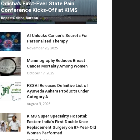
Odisha’s First-Ever State Pain
Conference Kicks-Off at KIMS
ReportOdisha Bureau
-
December 7, 2025
AI Unlocks Cancer’s Secrets For
Personalized Therapy
November 26, 2025
Mammography Reduces Breast
Cancer Mortality Among Women
October 17, 2025
FSSAI Releases Definitive List of
Ayurveda Aahara Products under
Category A
August 3, 2025
KIMS Super Speciality Hospital:
Eastern India’s First Double Knee
Replacement Surgery on 87-Year-Old
Woman Performed
August 3, 2025