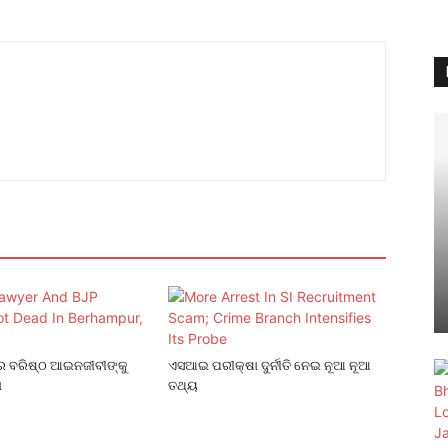
େ ବରିଷ୍ଠ ଆଇନଜୀବୀଙ୍କୁ
ଏସଆଇ ପରୀକ୍ଷା ଦୁର୍ନୀତି ନେଇ ନୂଆ ନୂଆ
ା
ତଥ୍ୟ