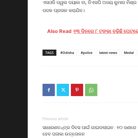
ଏସଓଜି ପୱଲ ଦୟ‌ାଲ ବା, ଡିଏସପି ଅଜୟ କୁମାର ମିଶ୍ର
ପଦକ ପ୍ରଦାନ କରାଯିବ।
Also Read
୧୩ ଦିନରେ ୮ ଟଙ୍କା ବଢ଼ିଛି ପେଟ୍ର
TAGS
#Odisha
#police
latest news
Medal
Previous article
ସାଧାରଣତନ୍ତ୍ର ଦିବସ ପାଇଁ ଗାଇଡଲାଇନ : ୧୦ ଜଣରେ
ହେବ ପତାକା ଉତ୍ତୋଳନ