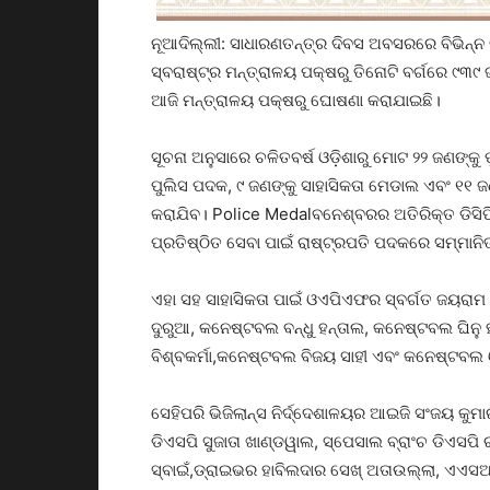
ନୂଆଦିଲ୍ଲୀ: ସାଧାରଣତନ୍ତ୍ର ଦିବସ ଅବସରରେ ବିଭିନ୍ନ
ସ୍ବରାଷ୍ଟ୍ର ମନ୍ତ୍ରାଳୟ ପକ୍ଷରୁ ତିନୋଟି ବର୍ଗରେ ୯୩
ଆଜି ମନ୍ତ୍ରାଳୟ ପକ୍ଷରୁ ଘୋଷଣା କରାଯାଇଛି।
ସୂଚନା ଅନୁସାରେ ଚଳିତବର୍ଷ ଓଡ଼ିଶାରୁ ମୋଟ ୨୨ ଜଣଙ୍କୁ 
ପୁଲିସ ପଦକ, ୯ ଜଣଙ୍କୁ ସାହାସିକତା ମେଡାଲ ଏବଂ ୧୧ 
କରାଯିବ। Police Medalବନେଶ୍ବରର ଅତିରିକ୍ତ ଡିସିପି
ପ୍ରତିଷ୍ଠିତ ସେବା ପାଇଁ ରାଷ୍ଟ୍ରପତି ପଦକରେ ସମ୍ମାନି
ଏହା ସହ ସାହାସିକତା ପାଇଁ ଓଏପିଏଫର ସ୍ବର୍ଗତ ଜୟରାମ 
ଦୁରୁଆ, କନେଷ୍ଟବଲ ବନ୍ଧୁ ହନ୍ତାଲ, କନେଷ୍ଟବଲ ଘିନୁ 
ବିଶ୍ବକର୍ମା,କନେଷ୍ଟବଲ ବିଜୟ ସାହୀ ଏବଂ କନେଷ୍ଟବଲ 
ସେହିପରି ଭିଜିଲାନ୍ସ ନିର୍ଦ୍ଦେଶାଳୟର ଆଇଜି ସଂଜୟ କୁମ
ଡିଏସପି ସୁଜାତା ଖାଣ୍ଡୱାଲ, ସ୍ପେସାଲ ବ୍ରାଂଚ ଡିଏସପ
ସ୍ବାଇଁ,ଡ୍ରାଇଭର ହାବିଲଦାର ସେଖ୍ ଅତାଉଲ୍ଲା, ଏଏସ