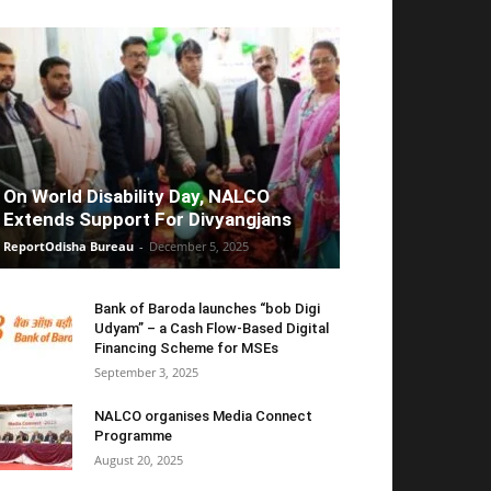
On World Disability Day, NALCO
Extends Support For Divyangjans
ReportOdisha Bureau
-
December 5, 2025
Bank of Baroda launches “bob Digi
Udyam” – a Cash Flow-Based Digital
Financing Scheme for MSEs
September 3, 2025
NALCO organises Media Connect
Programme
August 20, 2025