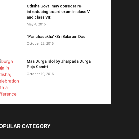
Odisha Govt. may consider re-
introducing board exam in class V
and class VII:
May 4, 2016
“Panchasakha”-Sri Balaram Das
October 28, 2015
Maa Durga Idol by Jharpada Durga
Puja Samiti
October 10, 2016
OPULAR CATEGORY