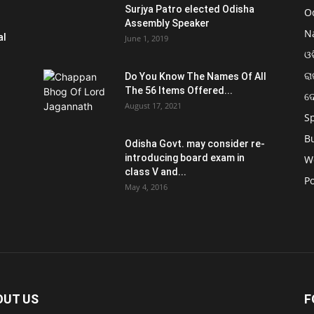
Surjya Patro elected Odisha
O
Assembly Speaker
N
al
June 1, 2019
ଓଡ
ରା
Do You Know The Names Of All
The 56 Items Offered...
ଦ
August 17, 2021
S
B
Odisha Govt. may consider re-
introducing board exam in
W
class V and...
Po
May 4, 2016
OUT US
F