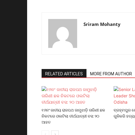
Sriram Mohanty
RELATED ARTICLES
MORE FROM AUTHOR
୧୬ନଂ ଜାତୀୟ ରାଜପଥ ଜାମୁଝାଡ଼ି ତାରିଣୀ ଛକ
ବ୍ରହ୍ମପୁର ର
ନିକଟରେ ଓଲଟିଲା ତୀର୍ଥଯାତ୍ରୀ ବସ: ୨୦
ଗୁଳିକରି ହତ୍ୟ
ଆହତ