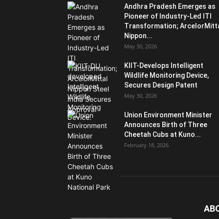
Andhra Pradesh Emerges as
Pioneer of Industry-Led ITI
Transformation; ArcelorMitt
Nippon...
May 30, 2026
KIIT-Develops Intelligent
Wildlife Monitoring Device,
Secures Design Patent
May 30, 2026
Union Environment Minister
Announces Birth of Three
Cheetah Cubs at Kuno...
February 18, 2026
AB