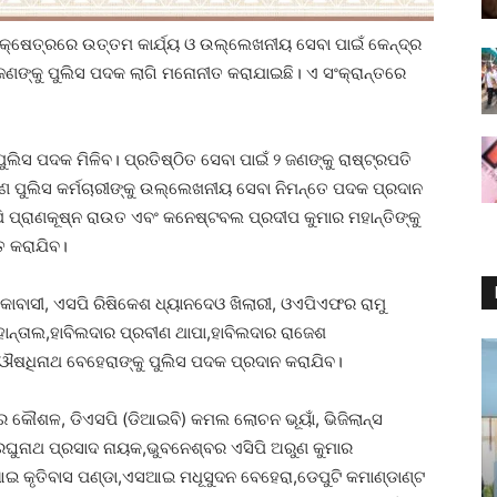
 କ୍ଷେତ୍ରରେ ଉତ୍ତମ କାର୍ଯ୍ୟ ଓ ଉଲ୍ଲେଖନୀୟ ସେବା ପାଇଁ କେନ୍ଦ୍ର
୯ ଜଣଙ୍କୁ ପୁଲିସ ପଦକ ଲାଗି ମନୋନୀତ କରାଯାଇଛି। ଏ ସଂକ୍ରାନ୍ତରେ
ପୁଲିସ ପଦକ ମିଳିବ। ପ୍ରତିଷ୍ଠିତ ସେବା ପାଇଁ ୨ ଜଣଙ୍କୁ ରାଷ୍ଟ୍ରପତି
ଜଣ ପୁଲିସ କର୍ମଚାରୀଙ୍କୁ ଉଲ୍ଲେଖନୀୟ ସେବା ନିମନ୍ତେ ପଦକ ପ୍ରଦାନ
 ପ୍ରାଣକୂଷ୍ନ ରାଉତ ଏବଂ କନେଷ୍ଟବଲ ପ୍ରଦୀପ କୁମାର ମହାନ୍ତିଙ୍କୁ
ତ କରାଯିବ।
କାବାସୀ, ଏସପି ରିଷିକେଶ ଧ୍ୟାନଦେଓ ଖିଲାରୀ, ଓଏପିଏଫର ରାମୁ
ହାନ୍ତାଲ,ହାବିଲଦାର ପ୍ରବୀଣ ଥାପା,ହାବିଲଦାର ରାଜେଶ
ଔଷଧିନାଥ ବେହେରାଙ୍କୁ ‌ପୁଲିସ ପଦକ ପ୍ରଦାନ କରାଯିବ।
ାର କୌଶଳ, ଡିଏସପି (ଡିଆଇବି) କମଲ ଲୋଚନ ଭୂୟାଁ, ଭିଜିଲାନ୍ସ
ି ରଘୁନାଥ ପ୍ରସାଦ ନାୟକ,ଭୁବନେଶ୍ବର ଏସିପି ଅରୁଣ କୁମାର
ଆଇ କୃତିବାସ ପଣ୍ଡା,ଏସଆଇ ମଧୂସୁଦନ ବେହେରା,ଡେପୁଟି କମାଣ୍ଡାଣ୍ଟ