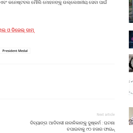
 ଏବଂ କନେଷ୍ଟବଲ ମୌଲି ମୋହନଙ୍କୁ ଉଲ୍ଲେଖନୀୟ ସେବା ପାଇଁ
ୋଲ ଓ ଡିଜେଲ୍ ଦାମ୍
President Medal
Next article
ଦିବ୍ୟାଙ୍ଗ ଆଦିବାସୀ ନାବାଳିକାଙ୍କୁ ଦୁଷ୍କର୍ମ : ଘଟଣା
ଚପାଇବାକୁ ୯୦ ହଜାର ଫାଇନ୍‌