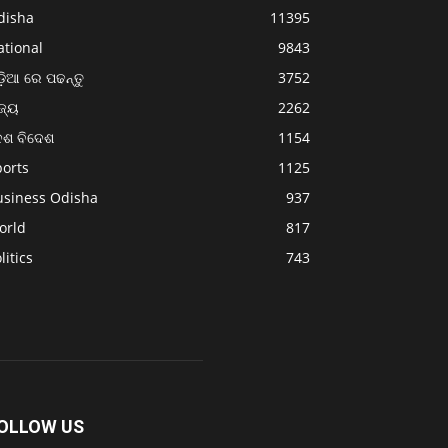
disha
11395
ational
9843
଼ିଆ ରେ ପଢନ୍ତୁ
3752
ଜ୍ୟ
2262
େଶ ବିଦେଶ
1154
ports
1125
usiness Odisha
937
orld
817
litics
743
OLLOW US