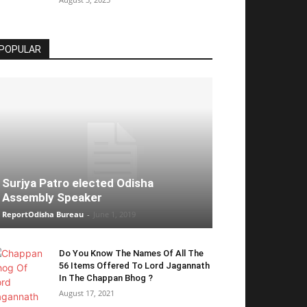
POPULAR
Surjya Patro elected Odisha
Assembly Speaker
ReportOdisha Bureau
-
June 1, 2019
Do You Know The Names Of All The
56 Items Offered To Lord Jagannath
In The Chappan Bhog ?
August 17, 2021