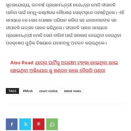
ସୂଚନାଯୋଗ୍ୟ, ଗତବର୍ଷ ପ୍ରଧାନମନ୍ତ୍ରୀ ନରେନ୍ଦ୍ର ମୋଦି ଦୀପାବଳି
ପାଳିବା ପାଇଁ ଜମ୍ମୁ-କଶ୍ମୀରର ନୌଶେରା ସେକ୍ଟର୍‌ରେ ପହଞ୍ଚିଥିଲେ। ଏହି
ସମୟରେ ସେ ସେନା ପୋଷାକ ପରିଧାନ କରିବା ସହ ଯବାନମାନଙ୍କ ସହ
ଦୀପାବଳି ଉତ୍ସବ ପାଳନ କରିଥିଲେ। ଦୀପାବଳି ପାଳନ ସମୟରେ
ପ୍ରଧାନମନ୍ତ୍ରୀ ମୋଦି ସେନା ବାହିନୀ ପାଇଁ ସରକାର ନେଇଥିବା ନେଇଥିବା
ପଦକ୍ଷେପ ଗୁଡ଼ିକ ବିଷୟରେ ଯବାନଙ୍କୁ ଅବଗତ କରାଇଥିଲେ।
Also Read
ଯାତ୍ରା ପାର୍ଟିରୁ ଅଗ୍ରୀମ ଟଙ୍କା ନେଇଥିବା ନେଇ
ହୋଇଥିବା ଅଭିଯୋଗ କୁ ଖଣ୍ଡନ କଲେ ଦୈତାରି ପଣ୍ଡା
TAGS
#Modi
court notice
latest news