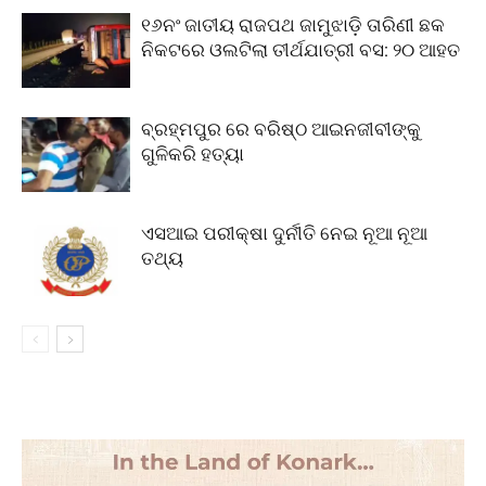
୧୬ନଂ ଜାତୀୟ ରାଜପଥ ଜାମୁଝାଡ଼ି ତାରିଣୀ ଛକ
ନିକଟରେ ଓଲଟିଲା ତୀର୍ଥଯାତ୍ରୀ ବସ: ୨୦ ଆହତ
ବ୍ରହ୍ମପୁର ରେ ବରିଷ୍ଠ ଆଇନଜୀବୀଙ୍କୁ
ଗୁଳିକରି ହତ୍ୟା
ଏସଆଇ ପରୀକ୍ଷା ଦୁର୍ନୀତି ନେଇ ନୂଆ ନୂଆ
ତଥ୍ୟ