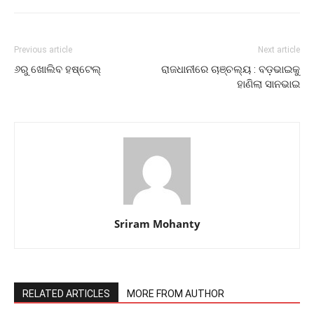
Previous article
Next article
୬ରୁ ଖୋଲିବ ହଷ୍ଟେଲ୍‌
ରାଜଧାନୀରେ ଚାଞ୍ଚଲ୍ୟ : ବଡ଼ଭାଇକୁ
ହାଣିଲା ସାନଭାଇ
Sriram Mohanty
RELATED ARTICLES
MORE FROM AUTHOR