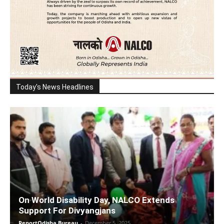
Today's News Headlines
On World Disability Day, NALCO Extends
Support For Divyangjans
ReportOdisha Bureau
-
December 5, 2025