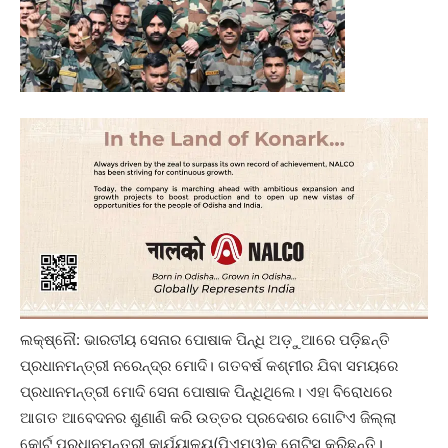
ଲକ୍ଷ୍ନୌ: ଭାରତୀୟ ସେନାର ପୋଷାକ ପିନ୍ଧି ଅଡ଼ୁଆରେ ପଡ଼ିଛନ୍ତି
ପ୍ରଧାନମନ୍ତ୍ରୀ ନରେନ୍ଦ୍ର ମୋଦି। ଗତବର୍ଷ କଶ୍ମୀର ଯିବା ସମୟରେ
ପ୍ରଧାନମନ୍ତ୍ରୀ ମୋଦି ସେନା ପୋଷାକ ପିନ୍ଧିଥିଲେ। ଏହା ବିରୋଧରେ
ଆଗତ ଆବେଦନର ଶୁଣାଣି କରି ଉତ୍ତର ପ୍ରଦେଶର ଗୋଟିଏ ଜିଲ୍ଲା
କୋର୍ଟ ପ୍ରଧାନମନ୍ତ୍ରୀ କାର୍ଯ୍ୟାଳୟ(ପିଏମଓ)କୁ ନୋଟିସ କରିଛନ୍ତି।