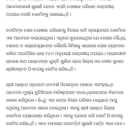
ଆବେଦନକାରୀ ଶୁଣାଣି ବେଳେ ଏପରି ପୋଷାକ ପରିଧାନ ଦଣ୍ଡନୀୟ
ଅପରାଧ ବୋଲି କୋର୍ଟଙ୍କୁ ଜଣାଇଛନ୍ତି।
ମୋଦିଙ୍କ ସେନା ପୋଷାକ ପରିଧାନକୁ ବିରୋଧ କରି ପ୍ରୟାଗରାଜ କୋର୍ଟରେ
ଏକ ଆବେଦନ କରାଯାଇଥିଲା। ଏଥିରେ କୁହାଯାଇଥିଲା ଯେ ଦେଶର ସୈନ୍ୟ,
ସେଲର ଓ ଏୟାରମ୍ୟାନଙ୍କ କୌଣସି ଜିନିଷକୁ ସାଧାରଣ ଲୋକ ବ୍ୟବହାର
କରିବା ଆଇପିସିର ଧାରା ୧୪୦ ଅନୁଯାୟୀ ଦଣ୍ଡନୀୟ ଅପରାଧ। ଆଇନଜୀବୀ
ରାକେଶ ନାଥ ପାଣ୍ଡେଙ୍କ ଯୁକ୍ତି ଶୁଣିବା ପରେ ଜିଲ୍ଲା ଜଜ ନଳୀନ କୁମାର
ଶ୍ରୀବାସ୍ତବ ପିଏମଓକୁ ନୋଟିସ କରିଛନ୍ତି।
ଶ୍ରୀ ପାଣ୍ଡେ ପ୍ରଥମେ ଗତବର୍ଷ ଡିସେମ୍ବର ମାସରେ ଏସଂକ୍ରାନ୍ତ
ଆବେଦନ ମୁଖ୍ୟ ଜୁଡିସିଆଲ ମାଜିଷ୍ଟ୍ରେଟ ହରେନ୍ଦ୍ରନାଥଙ୍କ ନିକଟରେ
ଦାଖଲ କରିଥିଲେ। କିନ୍ତୁ ଏହା ତାଙ୍କ ବିଚାର ପରିସର ମଧ୍ୟରେ ଆସୁ
ନଥିବାରୁ ଆବେଦନ ଖାରଜ ହୋଇଥିଲା। ଏହାକୁ ଶ୍ରୀ ପାଣ୍ଡେ ଜିଲ୍ଲା
କୋର୍ଟରେ ଚ୍ୟାଲେଞ୍ଜ କରିଥିଲେ। ଏହାକୁ ଗ୍ରହଣ କରି କୋର୍ଟ ପିଏମଓକୁ
ନୋଟିସ କରିଛନ୍ତି। ଏବେ ମାମଲାର ପରବର୍ତ୍ତୀ ଶୁଣାଣି ମାର୍ଚ୍ଚ ୨ରେ ହେବ।