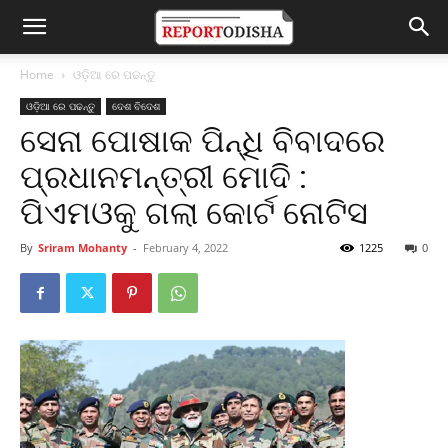
Home
ଓଡ଼ିଆ ରେ ପଢନ୍ତୁ
ଓଡ଼ିଆ ରେ ପଢନ୍ତୁ
ଦେଶ ବିଦେଶ
ସେନା ପୋଷାକ ପିନ୍ଧି ବିବାଦରେ
ପ୍ରଧାନମନ୍ତ୍ରୀ ମୋଦି :
ପିଏମଓକୁ ଗଲା କୋର୍ଟ ନୋଟିସ
By
Sriram Mohanty
-
February 4, 2022
1225
0