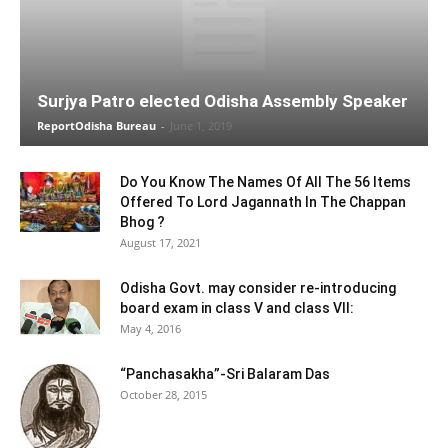
Surjya Patro elected Odisha Assembly Speaker
ReportOdisha Bureau
-
June 1, 2019
Do You Know The Names Of All The 56 Items
Offered To Lord Jagannath In The Chappan
Bhog ?
August 17, 2021
Odisha Govt. may consider re-introducing
board exam in class V and class VII:
May 4, 2016
“Panchasakha”-Sri Balaram Das
October 28, 2015