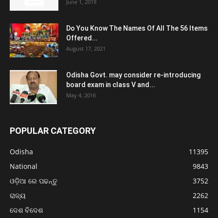
June 1, 2019
Do You Know The Names Of All The 56 Items
Offered...
August 17, 2021
Odisha Govt. may consider re-introducing
board exam in class V and...
May 4, 2016
POPULAR CATEGORY
Odisha
11395
National
9843
ଓଡ଼ିଆ ରେ ପଢନ୍ତୁ
3752
ରାଜ୍ୟ
2262
ଦେଶ ବିଦେଶ
1154