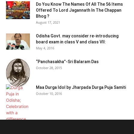
Do You Know The Names Of All The 56 Items
Offered To Lord Jagannath In The Chappan
Bhog ?
August 17, 2021
Odisha Govt. may consider re-introducing
board exam in class V and class VII:
May 4, 2016
“Panchasakha”-Sri Balaram Das
October 28, 2015
Maa Durga Idol by Jharpada Durga Puja Samiti
October 10, 2016