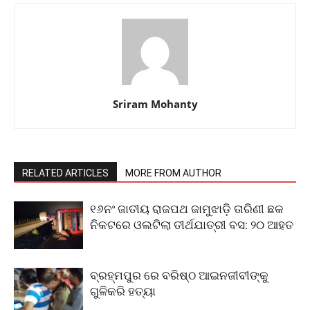
Sriram Mohanty
RELATED ARTICLES
MORE FROM AUTHOR
୧୬ନଂ ଜାତୀୟ ରାଜପଥ ଜାମୁଝାଡ଼ି ତାରିଣୀ ଛକ
ନିକଟରେ ଓଲଟିଲା ତୀର୍ଥଯାତ୍ରୀ ବସ: ୨୦ ଆହତ
ବ୍ରହ୍ମପୁର ରେ ବରିଷ୍ଠ ଆଇନଜୀବୀଙ୍କୁ
ଗୁଳିକରି ହତ୍ୟା