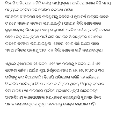
ବିଜେପି ଅଭିଯୋଗ କରିଛି ଦଳୀୟ କାର୍ଯ୍ୟକ୍ରମ ପାଇଁ ଘୋଷଣାର କିଛି ସମୟ
ମଧ୍ୟରେ ବଦଳିଯାଇଛି କୋଭିଡ କଟକଣା ତାରିଖ।
ଓମିକ୍ରନ ସଂକ୍ରମଣ ବଢ଼ି ଚାଲିଥିବାରୁ ବଡ଼ଦିନ ଓ ନୂଆବର୍ଷ ଉତ୍ସବ ପାଳନ
ଉପରେ ସରକାର କଟକଣା ଲଗାଇଛନ୍ତି। ପ୍ରଥମ ନିର୍ଦ୍ଦେଶାବଳୀରେ
କୁହାଯାଇଥିଲା ଡିସେମ୍ବର ୨୫ରୁ ଜାନୁଆରୀ ୨ ତାରିଖ ପର୍ଯ୍ୟନ୍ତ ଏହି କଟକଣା
ରହିବ। ଭିଡ଼ ନିୟନ୍ତ୍ରଣ ପାଇଁ ରାଲି ସାମାଜିକ ଓ ସାସ୍କୃତିକ ସମାବେଶ
ଉପରେ କଟକଣା ଲଗାଯାଇଥିଲା। ହେଲେ ଏହାର କିଛି ଘଣ୍ଟା ପରେ
ଏସଆରସିଙ୍କ ପକ୍ଷରୁ ଆଉ ଏକ ନିର୍ଦ୍ଦେଶାବଳୀ ଜାରି କରାଯାଇଥିଲା।
ଏଥିରେ କୁହାଯାଇଛି ୨୫ ତାରିଖ ଏବଂ ୩୧ ତାରିଖରୁ ୨ ତାରିଖ ଯାଏଁ ଏହି
କଟକଣା ରହିବ। ଅର୍ଥାତ ନୂଆ ନିର୍ଦ୍ଦେଶାବଳୀରେ ୨୬, ୨୭, ୨୮,୨୯,ଓ ୩୦
ତାରିଖକୁ ବାଦ ଦିଆଯାଇଛି। ବିଜେପି ଅଭିଯୋଗ କରିଛି ୨୬ ତାରିଖରେ
ବିଜେଡିର ପ୍ରତିଷ୍ଠା ଦିବସ ପାଳନ କାର୍ଯକ୍ରମ ଥିବାରୁ ନିୟମକୁ ବଦଳାଇ
ଦିଆଯାଇଛି। ୨୫ ତାରିଖରେ ପୂର୍ବତନ ପ୍ରଧାନମନ୍ତ୍ରୀ ଭାରତରତ୍ନ
ଅଟଳବିହାରୀ ବାଜପେୟୀଙ୍କ ଜୟନ୍ତୀରେ ଦେଶବ୍ୟାପି ସୁଶାସନ ଦିବସ
ପାଳନ କରାଯାଉଥିଲେ ସୁଦ୍ଧା କଟକଣାକୁ କୋହଳ କରାଯାଇ ନାହିଁ।