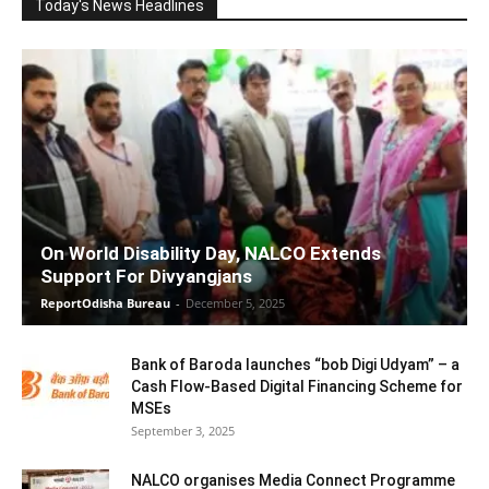
Today's News Headlines
On World Disability Day, NALCO Extends
Support For Divyangjans
ReportOdisha Bureau
-
December 5, 2025
Bank of Baroda launches “bob Digi Udyam” – a
Cash Flow-Based Digital Financing Scheme for
MSEs
September 3, 2025
NALCO organises Media Connect Programme