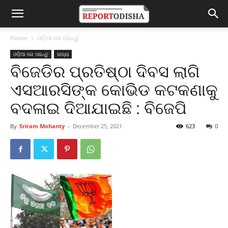
Home
ଓଡ଼ିଆ ରେ ପଢନ୍ତୁ
ଓଡ଼ିଆ ରେ ପଢନ୍ତୁ
ରାଜ୍ୟ
ବିଜେଡିର ପ୍ରତିଷ୍ଠା ଦିବସ ଲାଗି
ଏସଆରସିଙ୍କ କୋଭିଡ କଟକଣାକୁ
ବଦଳାଇ ଦିଆଯାଇଛି : ବିଜେପି
By
Sriram Mohanty
-
December 25, 2021
623
0