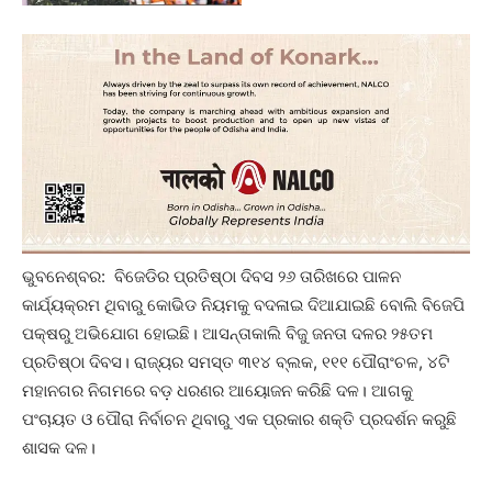
ଭୁବନେଶ୍ବର: ବିଜେଡିର ପ୍ରତିଷ୍ଠା ଦିବସ ୨୬ ତାରିଖରେ ପାଳନ
କାର୍ଯ୍ୟକ୍ରମ ଥିବାରୁ କୋଭିଡ ନିୟମକୁ ବଦଳାଇ ଦିଆଯାଇଛି ବୋଲି ବିଜେପି
ପକ୍ଷରୁ ଅଭିଯୋଗ ହୋଇଛି। ଆସନ୍ତାକାଲି ବିଜୁ ଜନତା ଦଳର ୨୫ତମ
ପ୍ରତିଷ୍ଠା ଦିବସ। ରାଜ୍ୟର ସମସ୍ତ ୩୧୪ ବ୍ଲକ, ୧୧୧ ପୌରାଂଚଳ, ୪ଟି
ମହାନଗର ନିଗମରେ ବଡ଼ ଧରଣର ଆୟୋଜନ କରିଛି ଦଳ। ଆଗକୁ
ପଂଚାୟତ ଓ ପୌରା ନିର୍ବାଚନ ଥିବାରୁ ଏକ ପ୍ରକାର ଶକ୍ତି ପ୍ରଦର୍ଶନ କରୁଛି
ଶାସକ ଦଳ।