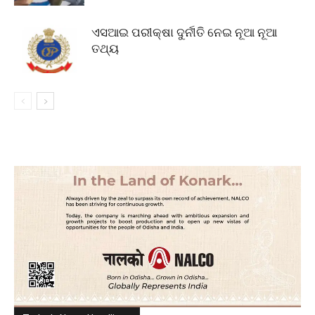
ଏସଆଇ ପରୀକ୍ଷା ଦୁର୍ନୀତି ନେଇ ନୂଆ ନୂଆ
ତଥ୍ୟ