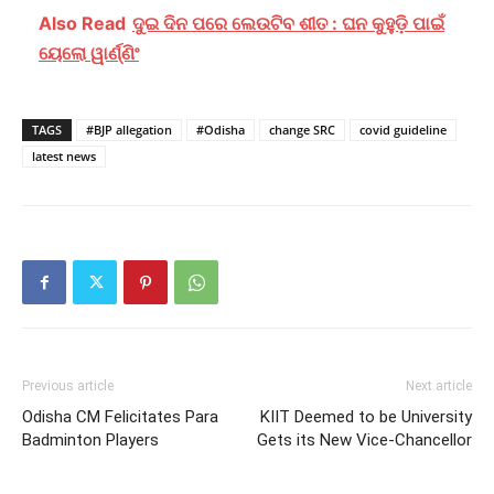
Also Read
ଦୁଇ ଦିନ ପରେ ଲେଉଟିବ ଶୀତ : ଘନ କୁହୁଡ଼ି ପାଇଁ
ୟେଲୋ ୱାର୍ଣ୍ଣିଂ
TAGS
#BJP allegation
#Odisha
change SRC
covid guideline
latest news
Previous article
Next article
Odisha CM Felicitates Para
KIIT Deemed to be University
Badminton Players
Gets its New Vice-Chancellor