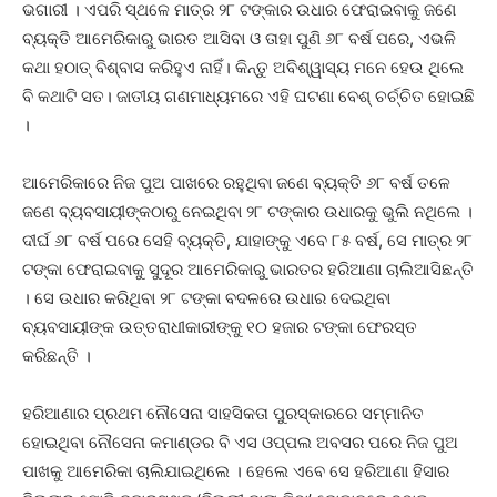
ଭଗାରୀ । ଏପରି ସ୍ଥଳେ ମାତ୍ର ୨୮ ଟଙ୍କାର ଉଧାର ଫେରାଇବାକୁ ଜଣେ
ବ୍ୟକ୍ତି ଆମେରିକାରୁ ଭାରତ ଆସିବା ଓ ତାହା ପୁଣି ୬୮ ବର୍ଷ ପରେ, ଏଭଳି
କଥା ହଠାତ୍ ବିଶ୍ବାସ କରିହୁଏ ନାହିଁ। କିନ୍ତୁ ଅବିଶ୍ୱାସ୍ୟ ମନେ ହେଉ ଥିଲେ
ବି କଥାଟି ସତ। ଜାତୀୟ ଗଣମାଧ୍ୟମରେ ଏହି ଘଟଣା ବେଶ୍ ଚର୍ଚ୍ଚିତ ହୋଇଛି
।
ଆମେରିକାରେ ନିଜ ପୁଅ ପାଖରେ ରହୁଥିବା ଜଣେ ବ୍ୟକ୍ତି ୬୮ ବର୍ଷ ତଳେ
ଜଣେ ବ୍ୟବସାୟୀଙ୍କଠାରୁ ନେଇଥିବା ୨୮ ଟଙ୍କାର ଉଧାରକୁ ଭୁଲି ନଥିଲେ ।
ଦୀର୍ଘ ୬୮ ବର୍ଷ ପରେ ସେହି ବ୍ୟକ୍ତି, ଯାହାଙ୍କୁ ଏବେ ୮୫ ବର୍ଷ, ସେ ମାତ୍ର ୨୮
ଟଙ୍କା ଫେରାଇବାକୁ ସୁଦୂର ଆମେରିକାରୁ ଭାରତର ହରିଆଣା ଚାଲିଆସିଛନ୍ତି
। ସେ ଉଧାର କରିଥିବା ୨୮ ଟଙ୍କା ବଦଳରେ ଉଧାର ଦେଇଥିବା
ବ୍ୟବସାୟୀଙ୍କ ଉତ୍ତରାଧୀକାରୀଙ୍କୁ ୧୦ ହଜାର ଟଙ୍କା ଫେରସ୍ତ
କରିଛନ୍ତି ।
ହରିଆଣାର ପ୍ରଥମ ନୌସେନା ସାହସିକତା ପୁରସ୍କାରରେ ସମ୍ମାନିତ
ହୋଇଥିବା ନୌସେନା କମାଣ୍ଡର ବି ଏସ ଓପ୍ପଲ ଅବସର ପରେ ନିଜ ପୁଅ
ପାଖକୁ ଆମେରିକା ଚାଲିଯାଇଥିଲେ । ହେଲେ ଏବେ ସେ ହରିଆଣା ହିସାର