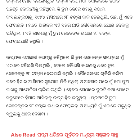
ଜିଲ୍ଲାର ମୋତି ବଜାରସ୍ଥିତ ‘ଦିଲ୍ଲୀ ବାଲା ମିଠା’ ଦୋକାନରେ ହଠାତ
ପହଞ୍ଚି ଦୋକାନୀକୁ କହିଥିଲେ କି ତୁମ ଜେଜେ ଶମ୍ଭୁ ଦୟାଲ
ବଂସଲଙ୍କଠାରୁ ୧୯୫୪ ମସିହାରେ ୨୮ ଟଙ୍କା ବାକି ନେଇଥିଲି, ତାହା ମୁଁ ଏବେ
ଫେରାଇବି । ମତେ ଅଚାନକ ଏହି ସହର ଛାଡି ନୌସେନାରେ ଯୋଗ ଦେବାକୁ
ପଡିଥିଲା । ଏହି କାରଣରୁ ମୁଁ ତୁମ ଜେଜେଙ୍କ ଉଧାର ୨୮ ଟଙ୍କା
ଫେରାଇପାରି ନଥିଲି ।
ଉପ୍ପଲ ଦୋକାନୀ ଜଣଙ୍କୁ କହିଥିଲେ କି ତୁମ ଜେଜେଙ୍କ ସମୟରେ ମୁଁ
ଏଠାରେ ଦହିଲସି ପିଉଥିଲି , ହେଲେ କୌଣସି କାରଣରୁ ଥରେ ତୁମ
ଜେଜେଙ୍କୁ ୨୮ ଟଙ୍କା ଦେଇପାରି ନଥିଲି । ନୌସେନାରେ ଚାକିରି କରିବା
ପରେ ହିସାର ଆସିବାର ସୁଯୋଗ ମିଳି ନଥିଲା ଓ ଅବସର ପରେ ମୁଁ ମୋ ପୁଅ
ପାଖକୁ ଆମେରିକା ଚାଲିଯାଇଥିଲି । ହେଲେ ସେଠାରେ ଦୁଇଟି କଥା ମୋତେ
ସବୁବେଳେ ହିସାର ଆସିବାକୁ ଉତ୍ସାହିତ କରୁଥିଲା । ପ୍ରଥମଟି ତୁମ
ଜେଜେଙ୍କର ୨୮ ଟଙ୍କା ଉଧାର ଫେରାଇବା ଓ ଅନ୍ୟଟି ମୁଁ ଏଠାରେ ପଢୁଥିବା
ସ୍କୁଲକୁ ଥରେ ଦେଖିବା ।
Also Read
ପଦ୍ମ ଧରିଲେ ପୂର୍ବତନ ମନ୍ତ୍ରୀ ସଞ୍ଜୀବ ସାହୁ