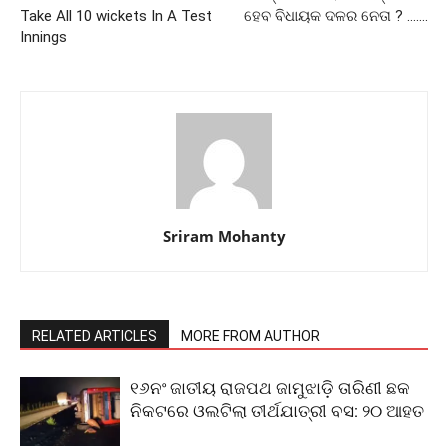
Take All 10 wickets In A Test
ହେବ ବିଧାୟକ ଦଳର ନେତା ? …….
Innings
Sriram Mohanty
RELATED ARTICLES
MORE FROM AUTHOR
୧୬ନଂ ଜାତୀୟ ରାଜପଥ ଜାମୁଝାଡ଼ି ତାରିଣୀ ଛକ
ନିକଟରେ ଓଲଟିଲା ତୀର୍ଥଯାତ୍ରୀ ବସ: ୨୦ ଆହତ