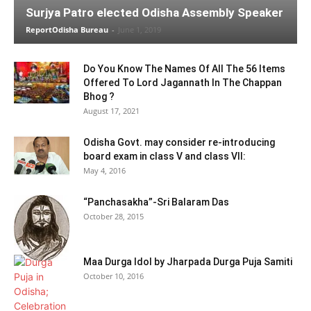
Surjya Patro elected Odisha Assembly Speaker
ReportOdisha Bureau
-
June 1, 2019
Do You Know The Names Of All The 56 Items
Offered To Lord Jagannath In The Chappan
Bhog ?
August 17, 2021
Odisha Govt. may consider re-introducing
board exam in class V and class VII:
May 4, 2016
“Panchasakha”-Sri Balaram Das
October 28, 2015
Maa Durga Idol by Jharpada Durga Puja Samiti
October 10, 2016