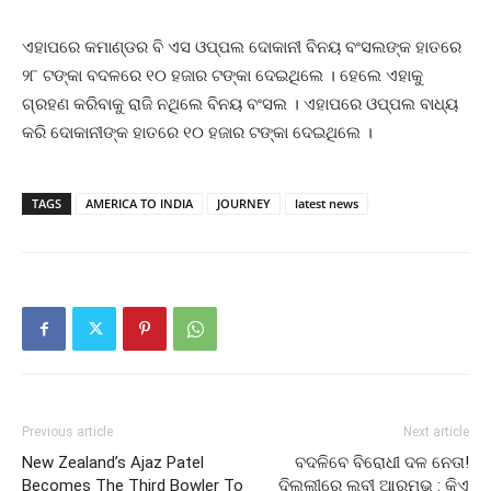
ଏହାପରେ କମାଣ୍ଡର ବି ଏସ ଓପ୍ପଲ ଦୋକାନୀ ବିନୟ ବଂସଲଙ୍କ ହାତରେ
୨୮ ଟଙ୍କା ବଦଳରେ ୧୦ ହଜାର ଟଙ୍କା ଦେଇଥିଲେ । ହେଲେ ଏହାକୁ
ଗ୍ରହଣ କରିବାକୁ ରାଜି ନଥିଲେ ବିନୟ ବଂସଲ । ଏହାପରେ ଓପ୍ପଲ ବାଧ୍ୟ
କରି ଦୋକାନୀଙ୍କ ହାତରେ ୧୦ ହଜାର ଟଙ୍କା ଦେଇଥିଲେ ।
TAGS
AMERICA TO INDIA
JOURNEY
latest news
Previous article
Next article
New Zealand’s Ajaz Patel
ବଦଳିବେ ବିରୋଧୀ ଦଳ ନେତା!
Becomes The Third Bowler To
ଦିଲ୍ଲୀରେ ଲବୀ ଆରମ୍ଭ : କିଏ