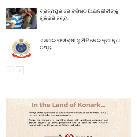
ବ୍ରହ୍ମପୁର ରେ ବରିଷ୍ଠ ଆଇନଜୀବୀଙ୍କୁ
ଗୁଳିକରି ହତ୍ୟା
ଏସଆଇ ପରୀକ୍ଷା ଦୁର୍ନୀତି ନେଇ ନୂଆ ନୂଆ
ତଥ୍ୟ