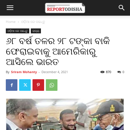
Home
ଓଡ଼ିଆ ରେ ପଢନ୍ତୁ
ଓଡ଼ିଆ ରେ ପଢନ୍ତୁ
ରାଜ୍ୟ
୬୮ ବର୍ଷ ତଳର ୨୮ ଟଙ୍କା ବାକି
ଫେରାଇବାକୁ ଆମେରିକାରୁ
ଆସିଲେ ଭାରତ
By
Sriram Mohanty
-
December 4, 2021
870
0