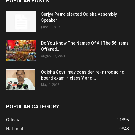
POPULAR POSTS
Surjya Patro elected Odisha Assembly
Speaker
June 1, 2019
Do You Know The Names Of All The 56 Items
Offered...
August 17, 2021
Odisha Govt. may consider re-introducing
board exam in class V and...
May 4, 2016
POPULAR CATEGORY
Odisha
11395
National
9843