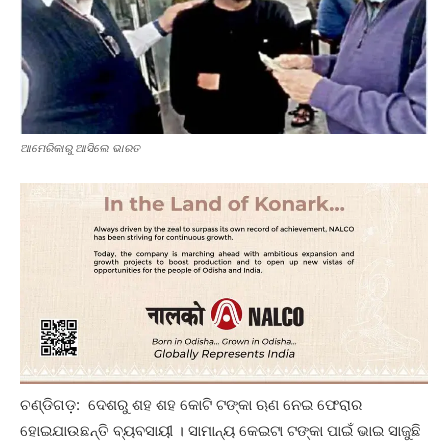
ଆମେରିକାରୁ ଆସିଲେ ଭାରତ
ଚଣ୍ଡିଗଡ଼: ଦେଶରୁ ଶହ ଶହ କୋଟି ଟଙ୍କା ଋଣ ନେଇ ଫେରାର
ହୋଇଯାଉଛନ୍ତି ବ୍ୟବସାୟୀ । ସାମାନ୍ୟ କେଇଟା ଟଙ୍କା ପାଇଁ ଭାଇ ସାଜୁଛି