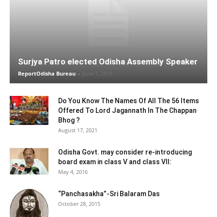
Surjya Patro elected Odisha Assembly Speaker
ReportOdisha Bureau
-
June 1, 2019
Do You Know The Names Of All The 56 Items
Offered To Lord Jagannath In The Chappan
Bhog ?
August 17, 2021
Odisha Govt. may consider re-introducing
board exam in class V and class VII:
May 4, 2016
“Panchasakha”-Sri Balaram Das
October 28, 2015