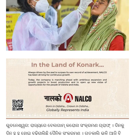
ଭୁବନେଶ୍ୱର: ରାଜ୍ୟରେ ବେଲଗାମ୍‌ କରୋନା ସଂକ୍ରମଣ ଗ୍ରାଫ୍ । ଦିନକୁ
ଦିନ ହୁ ହୁ ହୋଇ ବଢିଚାଲିଛି ଦୈନିକ ସଂକ୍ରମଣ । ଗତକାଲି ଭଳି ଆଜି ବି