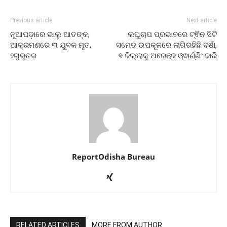
Previous article
Next article
ନୂଆପଡ଼ାରେ ଭାଲୁ ଆତଙ୍କ;
ଲଘୁଚାପ ପ୍ରଭାବରେ ଟ୍ଵିନ ସିଟି
ଆକ୍ରମଣରେ ୩ ଯୁବକ ମୃତ,
ସମେତ ଉପକୂଳରେ ଲାଗିରହିଛି ବର୍ଷା,
୨ଗୁରୁତର
୭ ଜିଲ୍ଲାକୁ ଅରେଞ୍ଜ ଓ୍ଵାର୍ଣ୍ଣିଂ ଜାରି
ReportOdisha Bureau
RELATED ARTICLES
MORE FROM AUTHOR