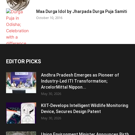
Maa Durga Idol by Jharpada Durga Puja Samiti
October 10, 2016
EDITOR PICKS
Andhra Pradesh Emerges as Pioneer of
Industry-Led ITI Transformation;
ArcelorMittal Nippon...
May 30, 2026
KIIT-Develops Intelligent Wildlife Monitoring
Device, Secures Design Patent
May 30, 2026
Union Environment Minister Announces Birth