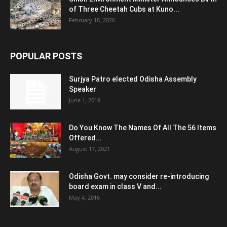
of Three Cheetah Cubs at Kuno...
February 18, 2026
POPULAR POSTS
Surjya Patro elected Odisha Assembly
Speaker
June 1, 2019
Do You Know The Names Of All The 56 Items
Offered...
August 17, 2021
Odisha Govt. may consider re-introducing
board exam in class V and...
May 4, 2016