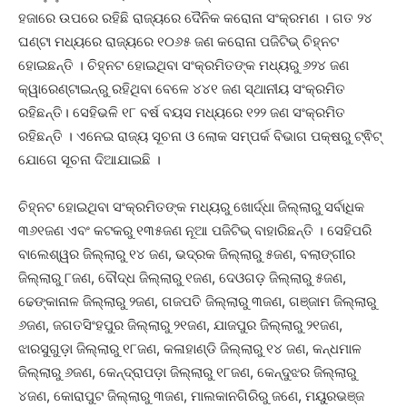
ହଜାରେ ଉପରେ ରହିଛି ରାଜ୍ୟରେ ଦୈନିକ କରୋନା ସଂକ୍ରମଣ । ଗତ ୨୪
ଘଣ୍ଟା ମଧ୍ୟରେ ରାଜ୍ୟରେ ୧୦୬୫ ଜଣ କରୋନା ପଜିଟିଭ୍ ଚିହ୍ନଟ
ହୋଇଛନ୍ତି । ଚିହ୍ନଟ ହୋଇଥିବା ସଂକ୍ରମିତଙ୍କ ମଧ୍ୟରୁ ୬୨୪ ଜଣ
କ୍ୱାରେଣ୍ଟାଇନ୍‌ରୁ ରହିଥିବା ବେଳେ ୪୪୧ ଜଣ ସ୍ଥାନୀୟ ସଂକ୍ରମିତ
ରହିଛନ୍ତି। ସେହିଭଳି ୧୮ ବର୍ଷ ବୟସ ମଧ୍ୟରେ ୧୨୨ ଜଣ ସଂକ୍ରମିତ
ରହିଛନ୍ତି । ଏନେଇ ରାଜ୍ୟ ସୂଚନା ଓ ଲୋକ ସମ୍ପର୍କ ବିଭାଗ ପକ୍ଷରୁ ଟ୍ଵିଟ୍
ଯୋଗେ ସୂଚନା ଦିଆଯାଇଛି ।
ଚିହ୍ନଟ ହୋଇଥିବା ସଂକ୍ରମିତଙ୍କ ମଧ୍ୟରୁ ଖୋର୍ଦ୍ଧା ଜିଲ୍ଲାରୁ ସର୍ବାଧିକ
୩୬୧ଜଣ ଏବଂ କଟକରୁ ୧୩୫ଜଣ ନୂଆ ପଜିଟିଭ୍ ବାହାରିଛନ୍ତି । ସେହିପରି
ବାଲେଶ୍ୱର ଜିଲ୍ଲାରୁ ୧୪ ଜଣ, ଭଦ୍ରକ ଜିଲ୍ଲାରୁ ୫ଜଣ, ବଲାଙ୍ଗୀର
ଜିଲ୍ଲାରୁ ୮ଜଣ, ବୌଦ୍ଧ ଜିଲ୍ଲାରୁ ୧ଜଣ, ଦେଓଗଡ଼ ଜିଲ୍ଲାରୁ ୫ଜଣ,
ଢେଙ୍କାନାଳ ଜିଲ୍ଲାରୁ ୨ଜଣ, ଗଜପତି ଜିଲ୍ଲାରୁ ୩ଜଣ, ଗଞ୍ଜାମ ଜିଲ୍ଲାରୁ
୬ଜଣ, ଜଗତସିଂହପୁର ଜିଲ୍ଲାରୁ ୨୧ଜଣ, ଯାଜପୁର ଜିଲ୍ଲାରୁ ୨୧ଜଣ,
ଝାରସୁଗୁଡ଼ା ଜିଲ୍ଲାରୁ ୧୮ଜଣ, କଳାହାଣ୍ଡି ଜିଲ୍ଲାରୁ ୧୪ ଜଣ, କନ୍ଧମାଳ
ଜିଲ୍ଲାରୁ ୬ଜଣ, କେନ୍ଦ୍ରାପଡ଼ା ଜିଲ୍ଲାରୁ ୧୮ଜଣ, କେନ୍ଦୁଝର ଜିଲ୍ଲାରୁ
୪ଜଣ, କୋରାପୁଟ ଜିଲ୍ଲାରୁ ୩ଜଣ, ମାଲକାନଗିରିରୁ ଜଣେ, ମୟୁରଭଞ୍ଜ