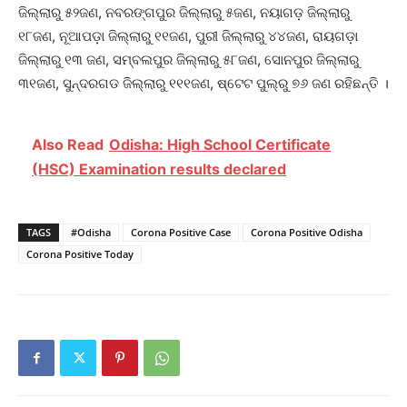
ଜିଲ୍ଲାରୁ ୫୨ଜଣ, ନବରଙ୍ଗପୁର ଜିଲ୍ଲାରୁ ୫ଜଣ, ନୟାଗଡ଼ ଜିଲ୍ଲାରୁ
୧୮ଜଣ, ନୂଆପଡ଼ା ଜିଲ୍ଲାରୁ ୧୧ଜଣ, ପୁରୀ ଜିଲ୍ଲାରୁ ୪୪ଜଣ, ରାୟଗଡ଼ା
ଜିଲ୍ଲାରୁ ୧୩ ଜଣ, ସମ୍ବଲପୁର ଜିଲ୍ଲାରୁ ୫୮ଜଣ, ସୋନପୁର ଜିଲ୍ଲାରୁ
୩୧ଜଣ, ସୁନ୍ଦରଗଡ ଜିଲ୍ଲାରୁ ୧୧୧ଜଣ, ଷ୍ଟେଟ ପୁଲ୍‌ରୁ ୭୬ ଜଣ ରହିଛନ୍ତି ।
Also Read
Odisha: High School Certificate
(HSC) Examination results declared
TAGS
#Odisha
Corona Positive Case
Corona Positive Odisha
Corona Positive Today