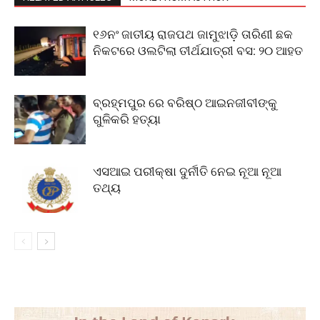
୧୬ନଂ ଜାତୀୟ ରାଜପଥ ଜାମୁଝାଡ଼ି ତାରିଣୀ ଛକ
ନିକଟରେ ଓଲଟିଲା ତୀର୍ଥଯାତ୍ରୀ ବସ: ୨୦ ଆହତ
ବ୍ରହ୍ମପୁର ରେ ବରିଷ୍ଠ ଆଇନଜୀବୀଙ୍କୁ
ଗୁଳିକରି ହତ୍ୟା
ଏସଆଇ ପରୀକ୍ଷା ଦୁର୍ନୀତି ନେଇ ନୂଆ ନୂଆ
ତଥ୍ୟ