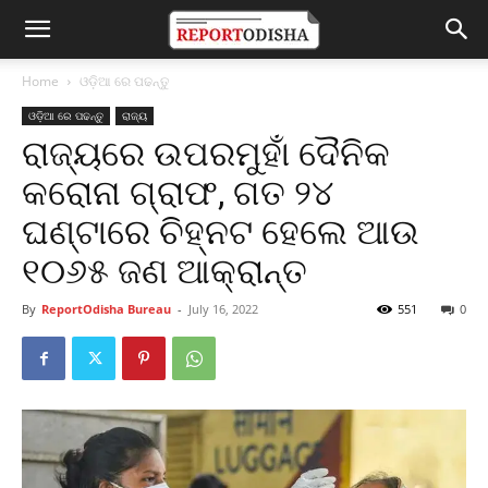
Home
ଓଡ଼ିଆ ରେ ପଢନ୍ତୁ
ଓଡ଼ିଆ ରେ ପଢନ୍ତୁ
ରାଜ୍ୟ
ରାଜ୍ୟରେ ଉପରମୁହାଁ ଦୈନିକ
କରୋନା ଗ୍ରାଫ, ଗତ ୨୪
ଘଣ୍ଟାରେ ଚିହ୍ନଟ ହେଲେ ଆଉ
୧୦୬୫ ଜଣ ଆକ୍ରାନ୍ତ
By
ReportOdisha Bureau
-
July 16, 2022
551
0