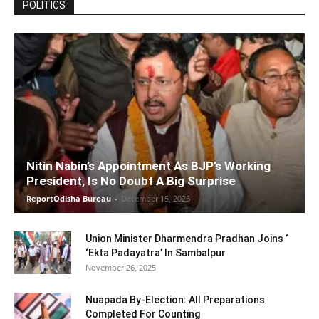
POLITICS
Nitin Nabin’s Appointment As BJP’s Working
President, Is No Doubt A Big Surprise
ReportOdisha Bureau
-
December 15, 2025
Union Minister Dharmendra Pradhan Joins ‘
‘Ekta Padayatra’ In Sambalpur
November 26, 2025
Nuapada By-Election: All Preparations
Completed For Counting