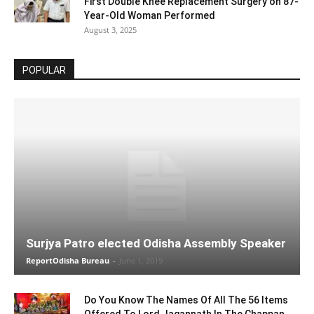
First Double Knee Replacement Surgery on 87-
Year-Old Woman Performed
August 3, 2025
POPULAR
Surjya Patro elected Odisha Assembly Speaker
ReportOdisha Bureau
-
June 1, 2019
Do You Know The Names Of All The 56 Items