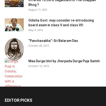
Offered To Lord Jagannath In The Chappan
Bhog ?
August 17, 2021
Odisha Govt. may consider re-introducing
board exam in class V and class VII:
May 4, 2016
“Panchasakha”-Sri Balaram Das
October 28, 2015
Maa Durga Idol by Jharpada Durga Puja Samiti
October 10, 2016
EDITOR PICKS