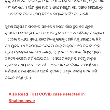
ଗୁରୁତର ଆହତ ହୋଇଛନ୍ତି। ମୃତକ ମାନେ ହେଲେ ରତନ ମାଝି, ନକୁଲ ମାଝି
ଏବଂ ରବି ରଣା । ଗାଁର କୁନା ମାଝି ଓ ପରମେଶ୍ୱର ମାଝି ଆହତ ହୋଇଛନ୍ତି
। ଆହତଙ୍କୁ ଜିଲ୍ଲା ମୁଖ୍ୟ ଚିକିତ୍ସାଳୟରେ ଭର୍ତ୍ତି କରାଯାଇଛି ।
ସୂଚନା ଅନୁସାରେ ଗତକାଲି ସକାଳେ ସମରସିିଂ ଗାଁର ଦୁଇ ଜଣ ଯୁବକ
ନୂଆପଡା ରେଞ୍ଜ ଡୁଆଡେନ ଜଙ୍ଗଲକୁ କାଠ ସଂଗ୍ରହ କରିବାକୁ ଯାଇଥିଲେ
। ହେଲେ ସନ୍ଧ୍ୟା ସୁଦ୍ଧା ନଫେରିବାରୁ ତାଙ୍କୁ ଖୋଜିବାକୁ ଯାଇଥିଲେ ତିନି
ଜଣ ଯୁବକ । ଏହି ସମୟରେ ଜଙ୍ଗଲି ଭାଲୁ ଆକ୍ରମଣରେ ତିିନି ଜଣଙ୍କ
ମୃତ୍ୟୁ ହୋଇଥିବା ବେଳେ ୨ ଜଣଙ୍କୁ ଗୁରୁତର ଅବସ୍ଥାରେ ଜିଲ୍ଲା ମୁଖ୍ୟ
ଚିକିତ୍ସାଳୟରେ ଭର୍ତି କରାଯାଇଛି । ସେପଟେ ଜଙ୍ଗଲ ମଝିରୁ ଭାଲୁର
ମୃତଦେହ ମଧ୍ୟ ଜବତ ହୋଇଛି । ଖବର ପାଇ ବନବିଭାଗ ଓ ଅଗ୍ନିସମ
କର୍ମଚାରୀ ଘଟଣାସ୍ଥଳରେ ପହଂଚି ମୃତଦେହ ଓ ମୃତ ଭାଲକୁ ଜବତ କରି
ତଦନ୍ତ କରୁଛନ୍ତି ।
Also Read
First COVID case detected in
Bhubaneswar