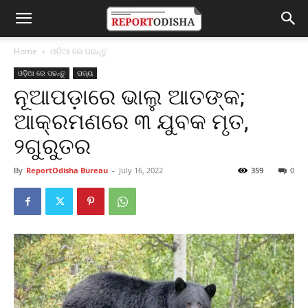
Home
ଓଡ଼ିଆ ରେ ପଢନ୍ତୁ
ଓଡ଼ିଆ ରେ ପଢନ୍ତୁ
ରାଜ୍ୟ
ନୂଆପଡ଼ାରେ ଭାଲୁ ଆତଙ୍କ;
ଆକ୍ରମଣରେ ୩ ଯୁବକ ମୃତ,
୨ଗୁରୁତର
By
ReportOdisha Bureau
-
July 16, 2022
359
0