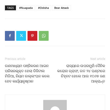
TAGS
#Nuapada
#Odisha
Bear Attack
Previous article
Next article
ଗଣମାଧ୍ୟମ ପଞ୍ଜିକରଣ ଆଇନ
ରାଜ୍ୟରେ ଉପରମୁହାଁ ଦୈନିକ
ପରିସରଭୂକ୍ତ ହେଲା ଡିଜିଟାଲ
କରୋନା ଗ୍ରାଫ, ଗତ ୨୪ ଘଣ୍ଟାରେ
ମିଡିଆ, ନିୟମ ଉଲ୍ଲଂଘନ କଲେ
ଚିହ୍ନଟ ହେଲେ ଆଉ ୧୦୬୫ ଜଣ
ହେବ କାର୍ଯ୍ୟାନୁଷ୍ଠାନ
ଆକ୍ରାନ୍ତ