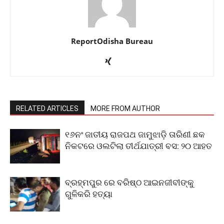
ReportOdisha Bureau
RELATED ARTICLES
MORE FROM AUTHOR
୧୬ନଂ ଜାତୀୟ ରାଜପଥ ଜାମୁଝାଡ଼ି ତାରିଣୀ ଛକ
ନିକଟରେ ଓଲଟିଲା ତୀର୍ଥଯାତ୍ରୀ ବସ: ୨୦ ଆହତ
ବ୍ରହ୍ମପୁର ରେ ବରିଷ୍ଠ ଆଇନଜୀବୀଙ୍କୁ
ଗୁଳିକରି ହତ୍ୟା