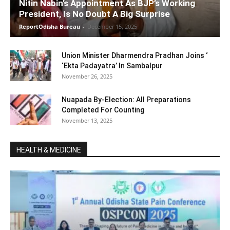
Nitin Nabin’s Appointment As BJP’s Working
President, Is No Doubt A Big Surprise
ReportOdisha Bureau
-
December 15, 2025
Union Minister Dharmendra Pradhan Joins ‘
‘Ekta Padayatra’ In Sambalpur
November 26, 2025
Nuapada By-Election: All Preparations
Completed For Counting
November 13, 2025
HEALTH & MEDICINE