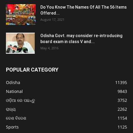
Do You Know The Names Of All The 56 Items
Offered...
August 17, 2021
Odisha Govt. may consider re-introducing
board exam in class V and...
May 4, 2016
POPULAR CATEGORY
Odisha
11395
National
9843
ଓଡ଼ିଆ ରେ ପଢନ୍ତୁ
3752
ରାଜ୍ୟ
2262
ଦେଶ ବିଦେଶ
1154
Sports
1125