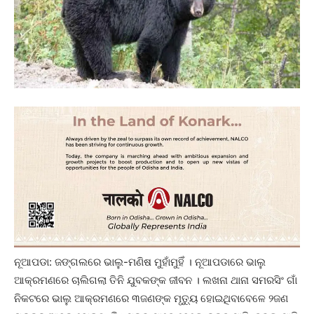
ନୂଆପଡା: ଜଙ୍ଗଲରେ ଭାଲୁ-ମଣିଷ ମୁହାଁମୁହିଁ । ନୂଆପଡାରେ ଭାଲୁ
ଆକ୍ରମଣରେ ଚାଲିଗଲା ତିନି ଯୁବକଙ୍କ ଜୀବନ । ଲଖନା ଥାନା ସମରସିଂ ଗାଁ
ନିକଟରେ ଭାଲୁ ଆକ୍ରମଣରେ ୩ଜଣଙ୍କ ମୃତ୍ୟୁ ହୋଇଥିବାବେଳେ ୨ଜଣ