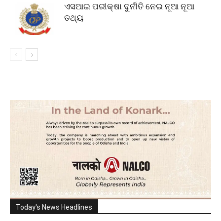
ଏସଆଇ ପରୀକ୍ଷା ଦୁର୍ନୀତି ନେଇ ନୂଆ ନୂଆ
ତଥ୍ୟ
Today's News Headlines