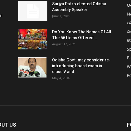
Surjya Patro elected Odisha
O
Assembly Speaker
N
al
June 1, 2019
ଓଡ
ରା
Do You Know The Names Of All
The 56 Items Offered...
ଦ
August 17, 2021
S
B
Odisha Govt. may consider re-
introducing board exam in
W
class V and...
Po
May 4, 2016
OUT US
F