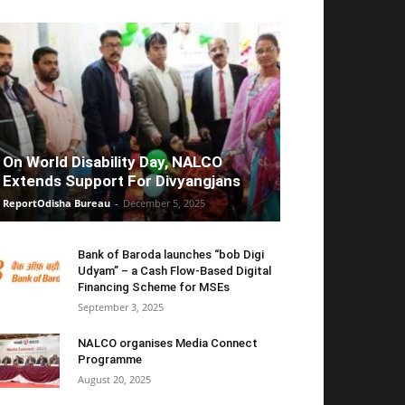
On World Disability Day, NALCO
Extends Support For Divyangjans
ReportOdisha Bureau
-
December 5, 2025
Bank of Baroda launches “bob Digi
Udyam” – a Cash Flow-Based Digital
Financing Scheme for MSEs
September 3, 2025
NALCO organises Media Connect
Programme
August 20, 2025