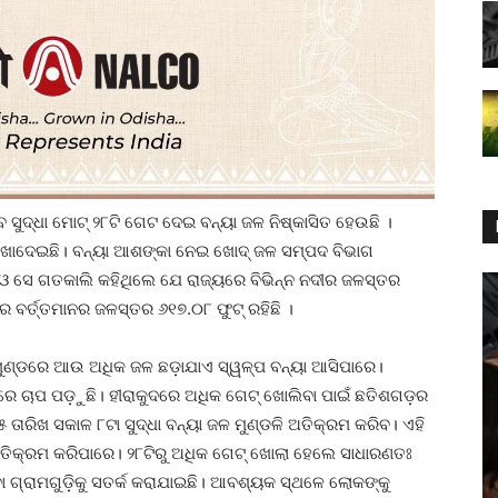
ସୁଦ୍ଧା ମୋଟ୍ ୨୮ଟି ଗେଟ ଦେଇ ବନ୍ୟା ଜଳ ନିଷ୍କାସିତ ହେଉଛି ।
ାଦେଇଛି। ବନ୍ୟା ଆଶଙ୍କା ନେଇ ଖୋଦ୍ ଜଳ ସମ୍ପଦ ବିଭାଗ
ଯଦିଓ ସେ ଗତକାଲି କହିଥିଲେ ଯେ ରାଜ୍ୟରେ ବିଭିନ୍ନ ନଦୀର ଜଳସ୍ତର
େ ବର୍ତ୍ତମାନର ଜଳସ୍ତର ୬୧୭.୦୮ ଫୁଟ୍ ରହିଛି ।
ମୁଣ୍ଡରେ ଆଉ ଅଧିକ ଜଳ ଛଡ଼ାଯାଏ ସ୍ୱଳ୍ପ ବନ୍ୟା ଆସିପାରେ।
ଉପରେ ଚାପ ପଡ଼ୁଛି। ହୀରାକୁଦରେ ଅଧିକ ଗେଟ୍ ଖୋଲିବା ପାଇଁ ଛତିଶଗଡ଼ର
ତାରିଖ ସକାଳ ୮ଟା ସୁଦ୍ଧା ବନ୍ୟା ଜଳ ମୁଣ୍ଡଳି ଅତିକ୍ରମ କରିବ। ଏହି
ତିକ୍ରମ କରିପାରେ। ୨୮ଟିରୁ ଅଧିକ ଗେଟ୍ ଖୋଲା ହେଲେ ସାଧାରଣତଃ
 ଗ୍ରାମଗୁଡ଼ିକୁ ସତର୍କ କରାଯାଇଛି। ଆବଶ୍ୟକ ସ୍ଥଳେ ଲୋକଙ୍କୁ