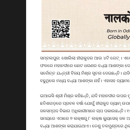
ସମ୍ବଲପୁର: ଖୋଲିଲା ହୀରାକୁଦର ଆଉ ୪ଟି ଗେଟ୍ । ଏବେ 
ଫଳରେ ମହାନଦୀରେ ଛୋଟ ଧରଣର ବନ୍ୟା ଆଶଙ୍କା ଦେଖ
ସର୍ବୋଚ୍ଚ ଯନ୍ତ୍ରୀ ବିଜୟ ମିଶ୍ର ସୂଚନା ଦେଇଛନ୍ତି। 
ବଢୁଥିଲେ ମଧ୍ୟ ବନ୍ୟା ଆଶଙ୍କା ନାହିଁ। ଏହାସହ ଡ୍ୟାମର
ଇଆଇସି ଶ୍ରୀ ମିଶ୍ର କହିଛନ୍ତି, ଯଦି ମହାନଦୀର ଉପର 
ଛତିଶଗଡ଼ରେ ପ୍ରବଳ ବର୍ଷା ଯୋଗୁଁ ହୀରାକୁଦ ଡ୍ୟାମ୍‌ 
ଜଳସମ୍ପଦ ବିଭାଗ ଅଧିକାରୀମାନେ ଚାପ ପକାଉଛନ୍ତି। ୧୫ 
ସମୟରେ ଏଠାରେ ୭ ଲକ୍ଷରୁ ୮ ଲକ୍ଷ କ୍ୟୁସେକ୍ ଜଳ ଅ
ବନ୍ୟା ଆଶଙ୍କା କରାଯାଇଥାଏ। ତେଣୁ ତଳମୁଣ୍ଡରେ ଥିବା