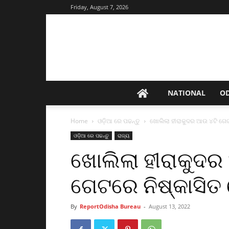
Friday, August 7, 2026
NATIONAL
O
Home
ଓଡ଼ିଆ ରେ ପଢନ୍ତୁ
ଖୋଲିଲା ହୀରାକୁଦର ଆଉ ୪ଟି ଗେଟ୍
ଓଡ଼ିଆ ରେ ପଢନ୍ତୁ
ରାଜ୍ୟ
ଖୋଲିଲା ହୀରାକୁଦର 
ଗେଟରେ ନିଷ୍କାସିତ
By
ReportOdisha Bureau
-
August 13, 2022