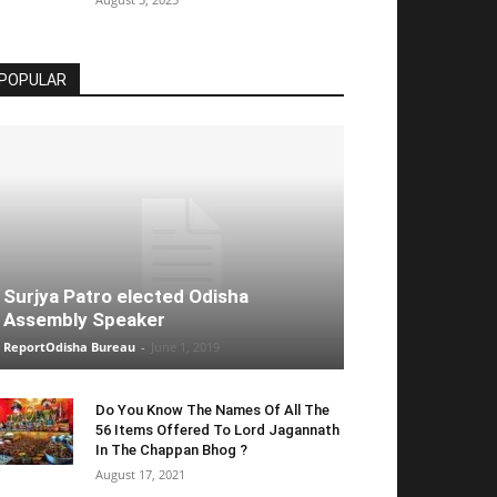
POPULAR
Surjya Patro elected Odisha
Assembly Speaker
ReportOdisha Bureau
-
June 1, 2019
Do You Know The Names Of All The
56 Items Offered To Lord Jagannath
In The Chappan Bhog ?
August 17, 2021