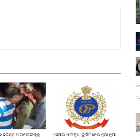
େ ବରିଷ୍ଠ ଆଇନଜୀବୀଙ୍କୁ
ଏସଆଇ ପରୀକ୍ଷା ଦୁର୍ନୀତି ନେଇ ନୂଆ ନୂଆ