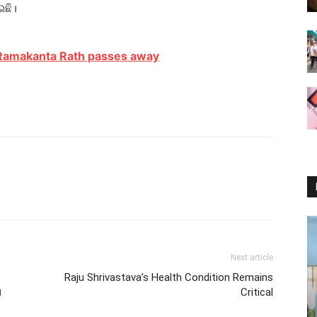
ଇଛି।
amakanta Rath passes away
Next article
Raju Shrivastava’s Health Condition Remains
ସ
Critical