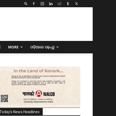
E
MORE
ଓଡ଼ିଆରେ ପଢ଼ନ୍ତୁ
Today's News Headlines