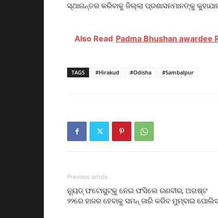
ସ୍ଥାନାନ୍ତର କରିବାକୁ ଜିଲ୍ଲା ପ୍ରଶାସନମାନଙ୍କୁ କୁହାଯା
Also Read
Padma Bhushan awardee R
TAGS
#Hirakud
#Odisha
#Sambalpur
Previous article
ନ୍ୟୁଡ୍ ଫଟୋସୁଟ୍‌କୁ ନେଇ ଫସିଲେ ରଣବୀର, ଅଗଷ୍ଟ
୨୨ରେ ହାଜର ହେବାକୁ ସମନ୍ ଜାରି କରିବ ମୁମ୍ବାଇ ପୋଲି