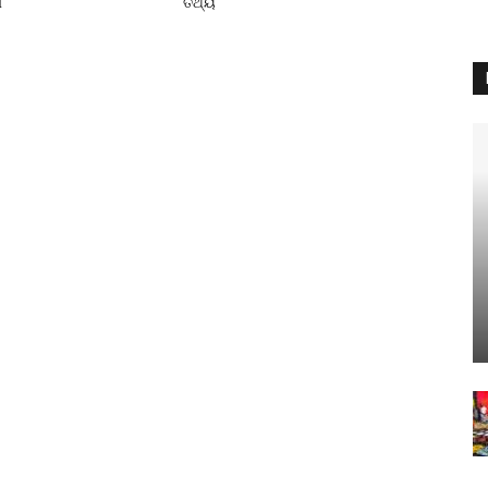
ା
ତଥ୍ୟ