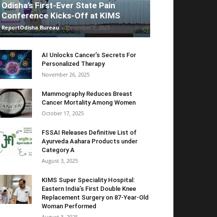
Odisha’s First-Ever State Pain
Conference Kicks-Off at KIMS
ReportOdisha Bureau
-
December 7, 2025
AI Unlocks Cancer’s Secrets For
Personalized Therapy
November 26, 2025
Mammography Reduces Breast
Cancer Mortality Among Women
October 17, 2025
FSSAI Releases Definitive List of
Ayurveda Aahara Products under
Category A
August 3, 2025
KIMS Super Speciality Hospital:
Eastern India’s First Double Knee
Replacement Surgery on 87-Year-Old
Woman Performed
August 3, 2025