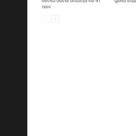
ନିକଟରେ ଓଲଟିଲା ତୀର୍ଥଯାତ୍ରୀ ବସ: ୨୦
ଗୁଳିକରି ହତ୍ୟ
ଆହତ