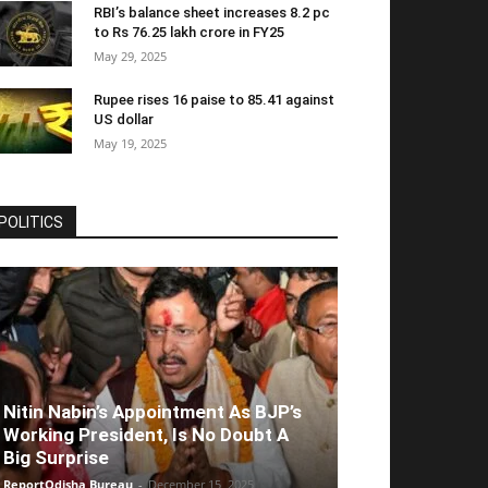
RBI’s balance sheet increases 8.2 pc
to Rs 76.25 lakh crore in FY25
May 29, 2025
Rupee rises 16 paise to 85.41 against
US dollar
May 19, 2025
POLITICS
Nitin Nabin’s Appointment As BJP’s
Working President, Is No Doubt A
Big Surprise
ReportOdisha Bureau
-
December 15, 2025