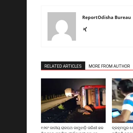
ReportOdisha Bureau
RELATED ARTICLES
MORE FROM AUTHOR
୧୬ନଂ ଜାତୀୟ ରାଜପଥ ଜାମୁଝାଡ଼ି ତାରିଣୀ ଛକ
ବ୍ରହ୍ମପୁର ର