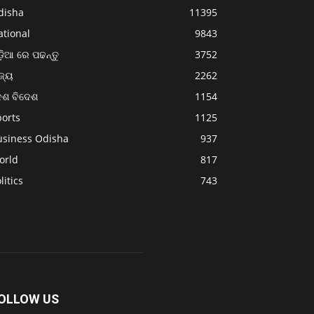
disha
11395
ational
9843
଼ିଆ ରେ ପଢନ୍ତୁ
3752
ଜ୍ୟ
2262
େଶ ବିଦେଶ
1154
ports
1125
usiness Odisha
937
orld
817
litics
743
OLLOW US