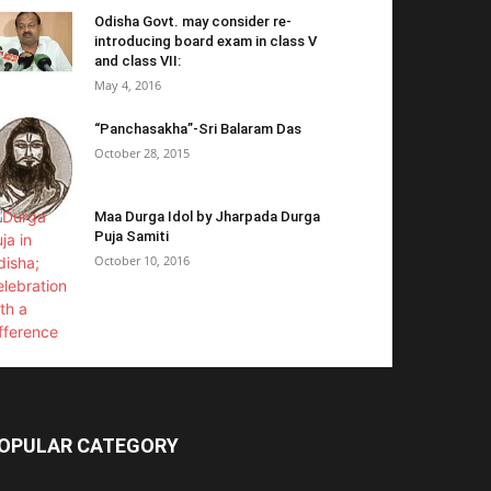
Odisha Govt. may consider re-
introducing board exam in class V
and class VII:
May 4, 2016
“Panchasakha”-Sri Balaram Das
October 28, 2015
Maa Durga Idol by Jharpada Durga
Puja Samiti
October 10, 2016
OPULAR CATEGORY