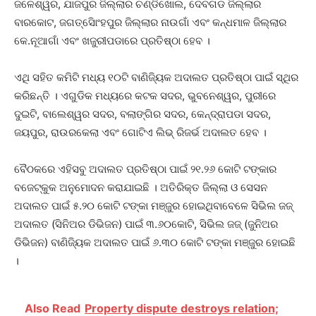
ଜଳେଶ୍ୱର, ଯାଜପୁର ଜିଲ୍ଲାର ଚଣ୍ଡିଖୋଲ, ଦେବଗଡ ଜିଲ୍ଲାର
ବାରକୋଟ, ଜଗତ୍ସିୋଂହପୁର ଜିଲ୍ଲାର ନାଉଗାଁ ଏବଂ କନ୍ଧମାଳ ଜିଲ୍ଲାର
କେ.ନୂଆଗାଁ ଏବଂ ଖଜୁରୀପଡାରେ ପ୍ରତିଷ୍ଠା ହେବ ।
ଏଥି ସହିତ କମିଟି ମଧ୍ୟ ୧୦ଟି ବାଣିଜ୍ୟିକ ଅଦାଲତ ପ୍ରତିଷ୍ଠା ପାଇଁ ସ୍ଥିର
କରିଛନ୍ତି । ଏଗୁଡିକ ମଧ୍ୟରେ କଟକ ସଦର, ଭୁବନେଶ୍ୱର, ପୁରୀରେ
ଦୁଇଟି, ବାଲେଶ୍ୱର ସଦର, ବଲାଙ୍ଗିର ସଦର, କେନ୍ଦ୍ରାପଡା ସଦର,
ଜୟପୁର, ରାଉରକେଲା ଏବଂ ଗୋଟିଏ ଲିଭ୍ ରିଜର୍ଭ ଅଦାଲତ ହେବ ।
ବୈଠକରେ ଏହିସବୁ ଅଦାଲତ ପ୍ରତିଷ୍ଠା ପାଇଁ ୨୧.୨୬ କୋଟି ଟଙ୍କାର
ବଜେଟ୍କୁକ ଅନୁମୋଦନ କରାଯାଇଛି । ଅତିରିକ୍ତ ଜିଲ୍ଲା ଓ ସେସନ
ଅଦାଲତ ପାଇଁ ୫.୨୦ କୋଟି ଟଙ୍କା ମଞ୍ଜୁର ହୋଇଥିବାବେଳେ ସିଭିଲ ଜଜ୍
ଅଦାଲତ (ସିନିଅର ଡିଭିଜନ) ପାଇଁ ୩.୬୦କୋଟି, ସିଭିଲ ଜଜ୍ (ଜୁନିଅର
ଡିଭିଜନ) ବାଣିଜ୍ୟିକ ଅଦାଲତ ପାଇଁ ୬.୩୦ କୋଟି ଟଙ୍କା ମଞ୍ଜୁର ହୋଇଛି
।
Also Read
Property dispute destroys relation;