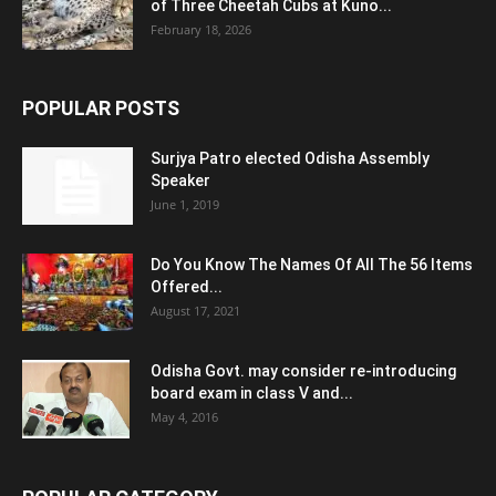
of Three Cheetah Cubs at Kuno...
February 18, 2026
POPULAR POSTS
Surjya Patro elected Odisha Assembly
Speaker
June 1, 2019
Do You Know The Names Of All The 56 Items
Offered...
August 17, 2021
Odisha Govt. may consider re-introducing
board exam in class V and...
May 4, 2016