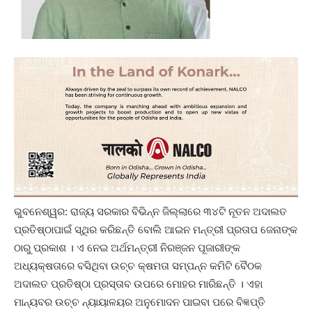
ଭୁବନେଶ୍ୱର: ରାଜ୍ୟ ସରକାର ବିଭିନ୍ନ ଜିଲ୍ଲାରେ ୩୪ଟି ନୂତନ ଅଦାଲତ
ପ୍ରତିଷ୍ଠାପାଇଁ ସ୍ଥିର କରିଛନ୍ତି ବୋଲି ଆଇନ ମନ୍ତ୍ରୀ ପ୍ରତାପ ଜେନାଙ୍କ
ଠାରୁ ପ୍ରକାଶ । ଏ ନେଇ ଅର୍ଥମନ୍ତ୍ରୀ ନିରଞ୍ଜନ ପୂଜାରୀଙ୍କ
ଅଧ୍ୟକ୍ଷତାରେ ବସିଥିବା ଉଚ୍ଚ କ୍ଷମତା ସମ୍ପନ୍ନ କମିଟି ବୈଠକ
ଅଦାଲତ ପ୍ରତିଷ୍ଠା ପ୍ରସ୍ତାବ ଉପରେ ମୋହର ମାରିଛନ୍ତି । ଏହା
ମାନ୍ୟବର ଉଚ୍ଚ ନ୍ୟାୟାଳୟର ଅନୁମୋଦନ ପାଇବା ପରେ ବିଜ୍ଞପ୍ତି