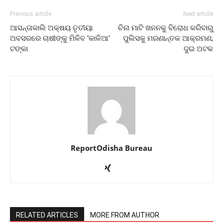
Previous article
Next article
ଆସନ୍ତାକାଲି ଅକ୍ଷୟ ତୃତୀୟା
ଚିନା ମାଟି ଖନନକୁ ବିରୋଧ କରିବାରୁ
ଅବସରରେ ଚାଷୀଙ୍କୁ ମିଳିବ ‘କାଳିଆ’
ପୁଲିସକୁ ମରଣାନ୍ତକ ଆକ୍ରମଣ;
ଟଙ୍କା
ଦୁଇ ଅଟକ
ReportOdisha Bureau
RELATED ARTICLES
MORE FROM AUTHOR