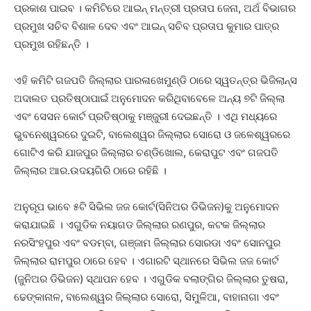
ପ୍ରକାଶ ପାଇବ । କମିଟିରେ ଆଇନ୍ ମନ୍ତ୍ରୀ ପ୍ରତାପ ଜେନା, ଅର୍ଥ ବିଭାଗର
ପ୍ରମୁଖ ସଚିବ ବିଶାଳ ଦେବ ଏବଂ ଆଇନ୍ ସଚିବ ପ୍ରତାପ କୁମାର ପାତ୍ର
ପ୍ରମୁଖ ରହିଛନ୍ତି ।
ଏହି କମିଟି ଗଜପତି ଜିଲ୍ଲାର ପାରଳାଖେମୁଣ୍ଡି ଠାରେ ସ୍ୱତନ୍ତ୍ର ଭିଜିଲାନ୍ସ
ଅଦାଲତ ପ୍ରତିଷ୍ଠାପାଇଁ ଅନୁମୋଦନ କରିଥିବାବେଳେ ଅନ୍ୟ ୭ଟି ଜିଲ୍ଲା
ଏବଂ ସେସନ କୋର୍ଟ ପ୍ରତିଷ୍ଠାକୁ ମଞ୍ଜୁରୀ ଦେଇଛନ୍ତି । ଏଥି ମଧ୍ୟରେ
ଭୁବନେଶ୍ୱରରେ ଦୁଇଟି, ବାଲେଶ୍ୱର ଜିଲ୍ଲାର ସୋରୋ ଓ ଜଳେଶ୍ୱରରେ
ଗୋଟିଏ କରି ଯାଜପୁର ଜିଲ୍ଲାର ଚଣ୍ଡିଖୋଲ, କେରାପୁଟ ଏବଂ ଗଜପତି
ଜିଲ୍ଲାର ଆର.ଉଦୟଗିରି ଠାରେ ରହିଛି ।
ଅନୁରୂପ ଭାବେ ୫ଟି ସିଭିଲ ଜଜ କୋର୍ଟ(ସିନିଅର ଡିଭିଜନ)କୁ ଅନୁମୋଦନ
କରାଯାଇଛି । ଏଗୁଡିକ ନୟାଗଡ ଜିଲ୍ଲାର ରଣପୁର, କଟକ ଜିଲ୍ଲାର
ନରସିଂହପୁର ଏବଂ ବଡମ୍ବା, ଗଞ୍ଜାମ ଜିଲ୍ଲାର ସୋରଡା ଏବଂ ସୋନପୁର
ଜିଲ୍ଲାର ରାମପୁର ଠାରେ ହେବ । ଏଗାରଟି ସ୍ଥାନରେ ସିଭିଲ ଜଜ କୋର୍ଟ
(ଜୁନିଅର ଡିଭିଜନ) ସ୍ଥାପନ ହେବ । ଏଗୁଡିକ ବଲାଙ୍ଗିର ଜିଲ୍ଲାର ତୁଷରା,
ଢେଙ୍କାନାଳ, ବାଲେଶ୍ୱର ଜିଲ୍ଲାର ସୋରୋ, ସିମୁଳିଆ, ବାହାନାଗା ଏବଂ