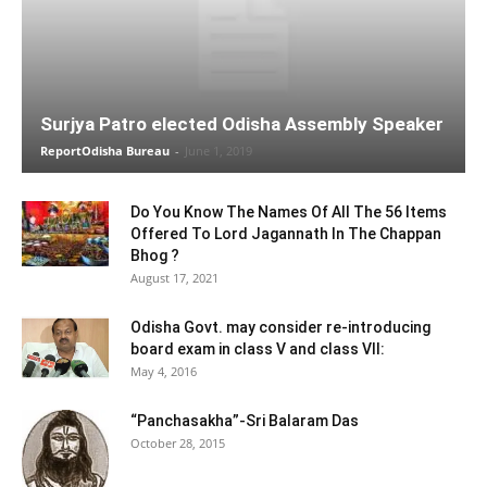
Surjya Patro elected Odisha Assembly Speaker
ReportOdisha Bureau
-
June 1, 2019
Do You Know The Names Of All The 56 Items
Offered To Lord Jagannath In The Chappan
Bhog ?
August 17, 2021
Odisha Govt. may consider re-introducing
board exam in class V and class VII:
May 4, 2016
“Panchasakha”-Sri Balaram Das
October 28, 2015