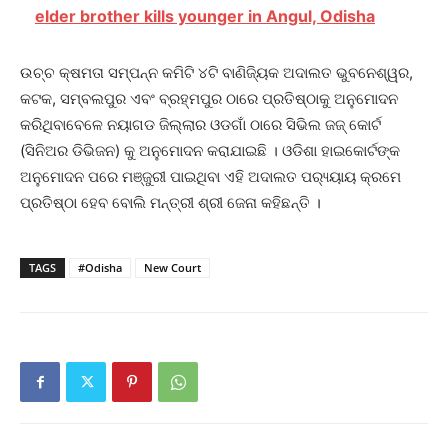
elder brother kills younger in Angul, Odisha
ଉଚ୍ଚ କ୍ଷମତା ସମ୍ପନ୍ନ କମିଟି ୪ଟି ବାଣିଜ୍ୟିକ ଅଦାଲତ ଭୁବନେଶ୍ୱର,
କଟକ, ସମ୍ବଲପୁର ଏବଂ ବ୍ରହ୍ମପୁର ଠାରେ ପ୍ରତିଷ୍ଠାକୁ ଅନୁମୋଦନ
କରିଥିବାବେଳେ ନୟାଗଡ ଜିଲ୍ଲାର ଓଡଗାଁ ଠାରେ ସିଭିଲ ଜଜ୍ କୋର୍ଟ
(ସିନିଅର ଡିଭିଜନ) କୁ ଅନୁମୋଦନ କରାଯାଇଛି । ଓଡିଶା ହାଇକୋର୍ଟଙ୍କ
ଅନୁମୋଦନ ପରେ ମଞ୍ଜୁରୀ ପାଇଥିବା ଏହି ଅଦାଲତ ପର‌୍ୟ୍ୟାୟ କ୍ରମେ
ପ୍ରତିଷ୍ଠା ହେବ ବୋଲି ମନ୍ତ୍ରୀ ଶ୍ରୀ ଜେନା କହିଛନ୍ତି ।
TAGS
#Odisha
New Court