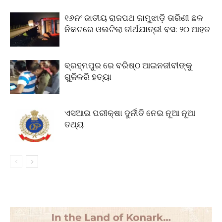
୧୬ନଂ ଜାତୀୟ ରାଜପଥ ଜାମୁଝାଡ଼ି ତାରିଣୀ ଛକ
ନିକଟରେ ଓଲଟିଲା ତୀର୍ଥଯାତ୍ରୀ ବସ: ୨୦ ଆହତ
ବ୍ରହ୍ମପୁର ରେ ବରିଷ୍ଠ ଆଇନଜୀବୀଙ୍କୁ
ଗୁଳିକରି ହତ୍ୟା
ଏସଆଇ ପରୀକ୍ଷା ଦୁର୍ନୀତି ନେଇ ନୂଆ ନୂଆ
ତଥ୍ୟ