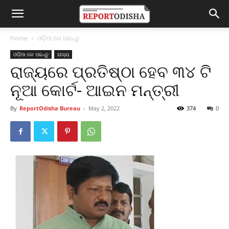
Home
ଓଡ଼ିଆ ରେ ପଢନ୍ତୁ
ଓଡ଼ିଆ ରେ ପଢନ୍ତୁ
ରାଜ୍ୟ
ରାଜ୍ୟରେ ପ୍ରତିଷ୍ଠା ହେବ ୩୪ ଟି
ନୂଆ କୋର୍ଟ- ଆଇନ ମନ୍ତ୍ରୀ
By
ReportOdisha Bureau
-
May 2, 2022
374
0