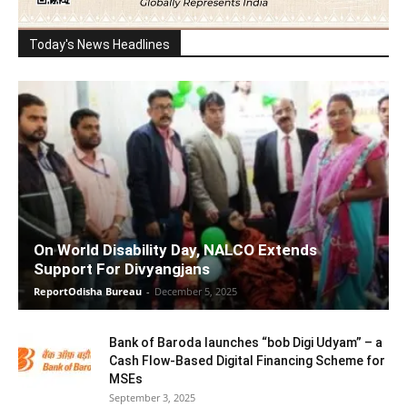
Today's News Headlines
On World Disability Day, NALCO Extends
Support For Divyangjans
ReportOdisha Bureau
-
December 5, 2025
Bank of Baroda launches “bob Digi Udyam” – a
Cash Flow-Based Digital Financing Scheme for
MSEs
September 3, 2025