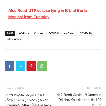
Also Read
UTP corpse lying in ICU at Burla
Medical from Tuesday
TAGS
#Odisha
Corona
COVID Positive Cases
COVID-19
latest news
Previous article
Next article
ମନୀଷ ଅନୁରାଗ ହତ୍ୟା ମାମଲା :
412 fresh Covid-19 Cases in
ବହିଷ୍କୃତ କନଷ୍ଟେବଳ ପ୍ରସନ୍ନ
Odisha; Khurda records 189
ବେହେରାଙ୍କ ଘରେ ଭିଜିଲାନ୍ସ ରେଡ୍
cases