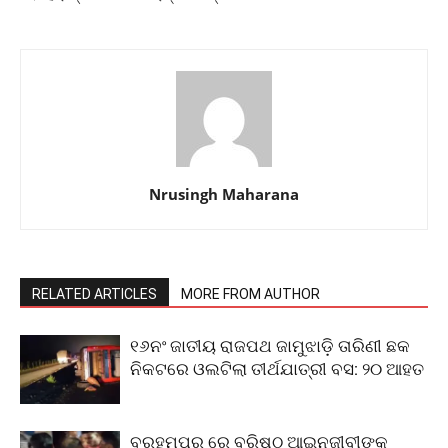
Nrusingh Maharana
RELATED ARTICLES
MORE FROM AUTHOR
୧୬ନଂ ଜାତୀୟ ରାଜପଥ ଜାମୁଝାଡ଼ି ତାରିଣୀ ଛକ
ନିକଟରେ ଓଲଟିଲା ତୀର୍ଥଯାତ୍ରୀ ବସ: ୨୦ ଆହତ
ବ୍ରହ୍ମପୁର ରେ ବରିଷ୍ଠ ଆଇନଜୀବୀଙ୍କୁ