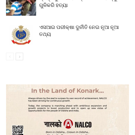
ଗୁଳିକରି ହତ୍ୟା
ଏସଆଇ ପରୀକ୍ଷା ଦୁର୍ନୀତି ନେଇ ନୂଆ ନୂଆ
ତଥ୍ୟ