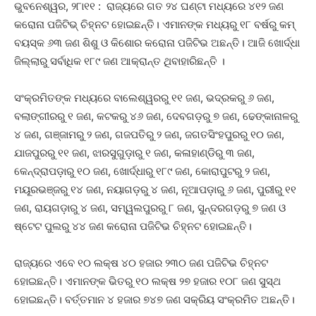
ଭୁବନେଶ୍ୱର, ୨୮ା୧୧ : ରାଜ୍ୟରେ ଗତ ୨୪ ଘଣ୍ଟା ମଧ୍ୟରେ ୪୧୨ ଜଣ
କରୋନା ପଜିଟିଭ୍ ଚିହ୍ନଟ ହୋଇଛନ୍ତି। ଏମାନଙ୍କ ମଧ୍ୟରୁ ୧୮ ବର୍ଷରୁ କମ୍
ବୟସ୍କ ୬୩ ଜଣ ଶିଶୁ ଓ କିଶୋର କରୋନା ପଜିଟିଭ ଅଛନ୍ତି। ଆଜି ଖୋର୍ଦ୍ଧା
ଜିଲ୍ଲାରୁ ସର୍ବାଧିକ ୧୮୯ ଜଣ ଆକ୍ରାନ୍ତ ଥିବାହାରିଛନ୍ତି ।
ସଂକ୍ରମିତଙ୍କ ମଧ୍ୟରେ ବାଲେଶ୍ୱରରୁ ୧୧ ଜଣ, ଭଦ୍ରକରୁ ୬ ଜଣ,
ବଲାଙ୍ଗୀରରୁ ୧ ଜଣ, କଟକରୁ ୪୬ ଜଣ, ଦେବଗଡ଼ରୁ ୭ ଜଣ, ଢେଙ୍କାନାଳରୁ
୪ ଜଣ, ଗଞ୍ଜାମରୁ ୨ ଜଣ, ଗଜପତିରୁ ୨ ଜଣ, ଜଗତସିଂହପୁରରୁ ୧୦ ଜଣ,
ଯାଜପୁରରୁ ୧୧ ଜଣ, ଝାରସୁଗୁଡ଼ାରୁ ୧ ଜଣ, କଳାହାଣ୍ଡିରୁ ୩ ଜଣ,
କେନ୍ଦ୍ରାପଡ଼ାରୁ ୧୦ ଜଣ, ଖୋର୍ଦ୍ଧାରୁ ୧୮୯ ଜଣ, କୋରାପୁଟରୁ ୨ ଜଣ,
ମୟୂରଭଞ୍ଜରୁ ୧୪ ଜଣ, ନୟାଗଡ଼ରୁ ୪ ଜଣ, ନୂଆପଡ଼ାରୁ ୬ ଜଣ, ପୁରୀରୁ ୧୧
ଜଣ, ରାୟଗଡ଼ାରୁ ୪ ଜଣ, ସମ୍ୱଲପୁରରୁ ୮ ଜଣ, ସୁନ୍ଦରଗଡ଼ରୁ ୭ ଜଣ ଓ
ଷ୍ଟେଟ ପୁଲରୁ ୪୪ ଜଣ କରୋନା ପଜିଟିଭ ଚିହ୍ନଟ ହୋଇଛନ୍ତି।
ରାଜ୍ୟରେ ଏବେ ୧୦ ଲକ୍ଷ ୪୦ ହଜାର ୨୩୦ ଜଣ ପଜିଟିଭ ଚିହ୍ନଟ
ହୋଇଛନ୍ତି। ଏମାନଙ୍କ ଭିତରୁ ୧୦ ଲକ୍ଷ ୨୭ ହଜାର ୧୦୮ ଜଣ ସୁସ୍ଥ
ହୋଇଛନ୍ତି। ବର୍ତ୍ତମାନ ୪ ହଜାର ୭୪୭ ଜଣ ସକ୍ରିୟ ସଂକ୍ରମିତ ଅଛନ୍ତି।