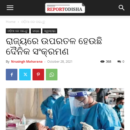
Home
ଓଡ଼ିଆ ରେ ପଢନ୍ତୁ
ଓଡ଼ିଆ ରେ ପଢନ୍ତୁ
ରାଜ୍ୟ
ସ୍ୱାସ୍ଥ୍ୟ
ରାଜ୍ୟରେ ଉପରତଳ ହେଉଛି
ଦୈନିକ ସଂକ୍ରମଣ
By
Nrusingh Maharana
-
October 28, 2021
368
0