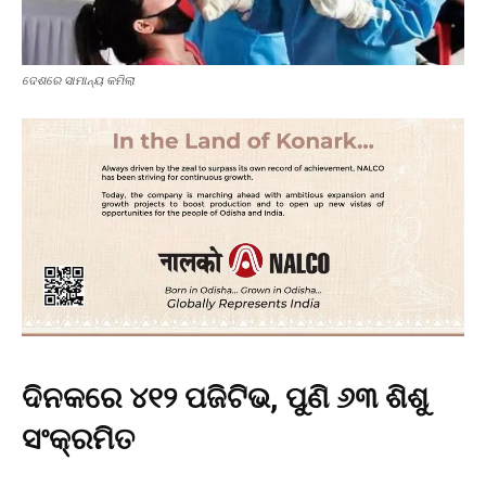
ଦେଶରେ ସାମାନ୍ୟ କମିଲା
ଦିନକରେ ୪୧୨ ପଜିଟିଭ, ପୁଣି ୬୩ ଶିଶୁ
ସଂକ୍ରମିତ