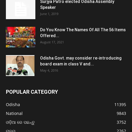
Surjya Patro elected Odisha Assembly
Speaker
June 1, 2019
Do You Know The Names Of All The 56 Items
Offered...
August 17, 2021
Odisha Govt. may consider re-introducing
board exam in class V and...
May 4, 2016
POPULAR CATEGORY
Odisha
11395
National
9843
ଓଡ଼ିଆ ରେ ପଢନ୍ତୁ
3752
ରାଜ୍ୟ
2262