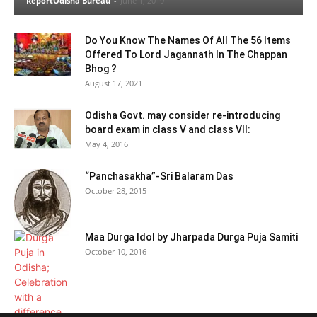
ReportOdisha Bureau
-
June 1, 2019
Do You Know The Names Of All The 56 Items
Offered To Lord Jagannath In The Chappan
Bhog ?
August 17, 2021
Odisha Govt. may consider re-introducing
board exam in class V and class VII:
May 4, 2016
“Panchasakha”-Sri Balaram Das
October 28, 2015
Maa Durga Idol by Jharpada Durga Puja Samiti
October 10, 2016