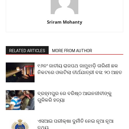
Sriram Mohanty
RELATED ARTICLES
MORE FROM AUTHOR
୧୬ନଂ ଜାତୀୟ ରାଜପଥ ଜାମୁଝାଡ଼ି ତାରିଣୀ ଛକ
ନିକଟରେ ଓଲଟିଲା ତୀର୍ଥଯାତ୍ରୀ ବସ: ୨୦ ଆହତ
ବ୍ରହ୍ମପୁର ରେ ବରିଷ୍ଠ ଆଇନଜୀବୀଙ୍କୁ
ଗୁଳିକରି ହତ୍ୟା
ଏସଆଇ ପରୀକ୍ଷା ଦୁର୍ନୀତି ନେଇ ନୂଆ ନୂଆ
ତଥ୍ୟ