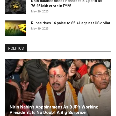
RBI’s balance sheet increases 8.2 pc to Rs
76.25 lakh crore in FY25
May 29, 2025
Rupee rises 16 paise to 85.41 against US dollar
May 19, 2025
POLITICS
Nitin Nabin’s Appointment As BJP’s Working
President, Is No Doubt A Big Surprise