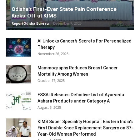
Odisha’s First-Ever State Pain Conference
Kicks-Off at KIMS
ReportOdisha Bureau
-
December 7, 2025
AI Unlocks Cancer’s Secrets For Personalized
Therapy
November 26, 2025
Mammography Reduces Breast Cancer
Mortality Among Women
October 17, 2025
FSSAI Releases Definitive List of Ayurveda
Aahara Products under Category A
August 3, 2025
KIMS Super Speciality Hospital: Eastern India’s
First Double Knee Replacement Surgery on 87-
Year-Old Woman Performed