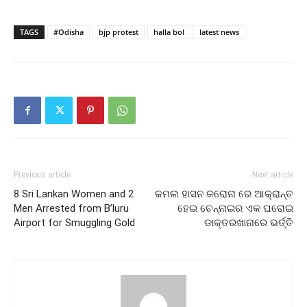
TAGS
#Odisha
bjp protest
halla bol
latest news
Previous article
Next article
8 Sri Lankan Women and 2
କମଲ ହାସନ କରୋନା ରେ ଆକ୍ରାନ୍ତ
Men Arrested from B’luru
ହେଇ ଚେନ୍ନାଇର ଏକ ଘରୋଇ
Airport for Smuggling Gold
ଡାକ୍ତରଖାନାରେ ଭର୍ତ୍ତି