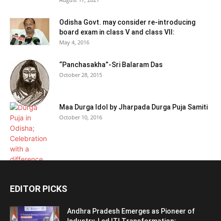
Odisha Govt. may consider re-introducing
board exam in class V and class VII:
May 4, 2016
“Panchasakha”-Sri Balaram Das
October 28, 2015
Maa Durga Idol by Jharpada Durga Puja Samiti
October 10, 2016
EDITOR PICKS
Andhra Pradesh Emerges as Pioneer of