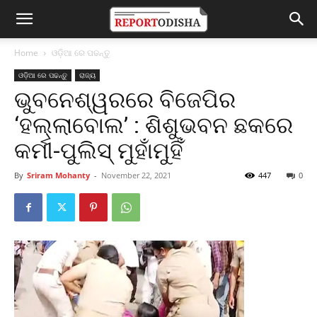
Home
ଓଡ଼ିଆ ରେ ପଢନ୍ତୁ
ଓଡ଼ିଆ ରେ ପଢନ୍ତୁ
ରାଜ୍ୟ
ଭୁବନେଶ୍ୱରରେ ବିଜେପିର
‘ହଲ୍ଲାବୋଲ’ : ଶିଶୁଭବନ ଛକରେ
କର୍ମୀ-ପୁଲିସ୍‌ ମୁହାଁମୁହିଁ
By
Sriram Mohanty
-
November 22, 2021
447
0