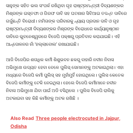
ସାହୁଙ୍କ ସହିତ ଭଲ ସଂପର୍କ ରଖିଥିବା ଗୃହ ରାଷ୍ଟ୍ରମନ୍ତ୍ରୀ ଦିବ୍ୟଶଙ୍କର
ମିଶ୍ରଙ୍କ ଇସ୍ତଫା ଓ ଗିରଫ ଦାବି ସହ ଘଟଣାର ସିବିଆଇ ତଦନ୍ତ ଦାବିରେ
ଗର୍ଜୁଛନ୍ତି ବିରୋଧୀ। ମମିତାଙ୍କ ପରିବାରକୁ ନ୍ୟାୟ ପ୍ରଦାନ ଦାବି ଓ ଗୃହ
ରାଷ୍ଟ୍ରମନ୍ତ୍ରୀ ଦିବ୍ୟଶଙ୍କର ମିଶ୍ରଙ୍କ ବିରୋଧରେ କାର୍ଯ୍ୟାନୁଷ୍ଠାନ
ଦାବିରେ ଭୁବନେଶ୍ୱରରେ ବିଜେପି ପକ୍ଷରୁ ପ୍ରତିବାଦ କରାଯାଇଛି। ଏହି
ଆନ୍ଦୋଳନର ନାଁ ‘ହଲ୍ଲାବୋଲ’ ରଖାଯାଇଛି।
ଆଜି ବିଜେପିର ଶତାଧିକ କର୍ମୀ ଶିଶୁଭବନ ଛକରୁ ବାହାରି ନବୀନ ନିବାସ
ଅଭିମୁଖେ ଉଦ୍ୟତ ହେବା ବେଳେ ପୁଲିସ୍‌ ସେମାନଙ୍କୁ ଅଟକାଇଥିଲା। ଏହା
ମଧ୍ୟରେ ବିଜେପି କର୍ମୀ ପୁଲିସ୍‌ ସହ ମୁହାଁମୁହିଁ ହୋଇଥିଲେ। ପୁଲିସ କେତେକ
ବିଜେପି କର୍ମୀଙ୍କୁ ଟେକି ନେଇଥିଲା। ହେଲେ ବିଜେପି କର୍ମୀମାନେ ନବୀନ
ନିବାସ ଅଭିମୁଖେ ଯିବା ପାଇଁ ଅଡି ବସିଥିଲେ । ପୁଲିସ ବିଜେପି ରାଲିକୁ
ଅଟକାଇବା ସହ କିଛି କର୍ମୀଙ୍କୁ ଅଟକ ରଖିଛି ।
Also Read
Three people electrocuted in Jajpur,
Odisha