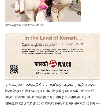
ଭୁବନେଶ୍ୱରରେ ବିଜେପିର ‘ହଲ୍ଲାବୋଲ’
ଭୁବନେଶ୍ୱର : କଳାହାଣ୍ଡି ଜିଲ୍ଲା ମହାଲିଙ୍ଗ ସନ୍‌ସାଇନ୍ ପବ୍ଲିକ ସ୍କୁଲ
ଶିକ୍ଷୟିତ୍ରୀ ମମିତା ମେହେର ମର୍ଡର ମିଷ୍ଟ୍ରିକୁ ନେଇ ତାତି ଥମିବାର ନାଁ
ଧରୁନି। ଘଟଣାର ମୁଖ୍ୟ ଅଭିଯୁକ୍ତ କୁହାଯାଉଥିବା ଗୋବିନ୍ଦ ସାହୁ ଓ
ସହଯୋଗୀ ରାଧେ ଗିରଫ ହୋଇ ସାରିବା ପରେ ବି ଥମୁନି ରାଜନୀତି। ଗୋବିନ୍ଦ