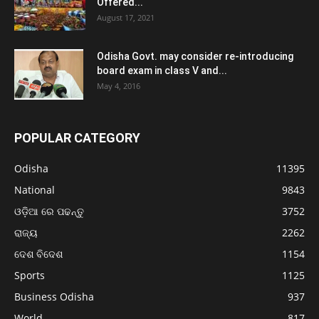
Offered...
August 17, 2021
Odisha Govt. may consider re-introducing
board exam in class V and...
May 4, 2016
POPULAR CATEGORY
Odisha
11395
National
9843
ଓଡ଼ିଆ ରେ ପଢନ୍ତୁ
3752
ରାଜ୍ୟ
2262
ଦେଶ ବିଦେଶ
1154
Sports
1125
Business Odisha
937
World
817