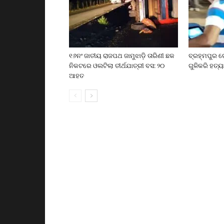
୧୬ନଂ ଜାତୀୟ ରାଜପଥ ଜାମୁଝାଡ଼ି ତାରିଣୀ ଛକ
ବ୍ରହ୍ମପୁର ର
ନିକଟରେ ଓଲଟିଲା ତୀର୍ଥଯାତ୍ରୀ ବସ: ୨୦
ଗୁଳିକରି ହତ୍ୟ
ଆହତ