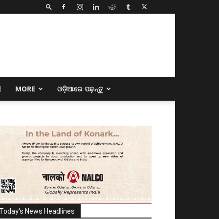
E
MORE
ଓଡ଼ିଆରେ ପଢ଼ନ୍ତୁ
Today's News Headlines