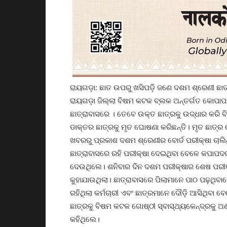
ରାୟଗଡ଼ା: ଛାତ ଉପରୁ ଖସିପଡ଼ି ଜଣେ ଦଶମ ଶ୍ରେଣୀ ଛାତ
ରାୟଗଡ଼ା ଜିଲ୍ଲା ବିଷମ କଟକ ବ୍ଲକ ଅନ୍ତର୍ଗତ କୋପାପ
ଛାତ୍ରାବାସରେ । ତେବେ ଉକ୍ତ ଛାତ୍ରକୁ ଉଦ୍ଧାର କରି 
ଡାକ୍ତର ଛାତ୍ରକୁ ମୃତ ଘୋଷଣା କରିଛନ୍ତି। ମୃତ ଛାତ୍ର ହ
ଖବରରୁ ପ୍ରକାଶ ଦଶମ ଶ୍ରେଣୀର ବୋର୍ଡ ପରୀକ୍ଷା ଚାଲିଥ
ଛାତ୍ରାବାସରେ ରହି ପରୀକ୍ଷା ଦେଇଥିବା ବେଳେ କପାପଦର
ଦେଉଥିଲେ। ଶନିବାର ଦିନ ଦଶମ ପରୀକ୍ଷାର ଶେଷ ପରୀକ୍ଷା
କୁହାଯାଉଥିଲା। ଛାତ୍ରାବାସରେ ପିଲାମାନେ ପାଠ ପଢ଼ଥିବା
ରହିଥିଲା କର୍ମଚାରୀ ଏବଂ ଛାତ୍ରମାନେ ଦୌଡ଼ି ଆସିଥିବା
ଛାତ୍ରକୁ ବିଷମ କଟକ ଗୋଷ୍ଠୀ ସ୍ବାସ୍ଥ୍ୟକେନ୍ଦ୍ରକୁ 
କହିଥିଲେ।