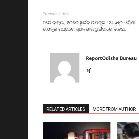
Previous article
୮ରେ ବାତ୍ୟା, ୧୦ରେ ଛୁଇଁବ ଉପକୂଳ ! ଆନ୍ଧ୍ର-ଓଡ଼ିଶା
ଉପକୂଳ ମଧ୍ୟରେ ସ୍ଥଳଭାଗ ଛୁଇଁପାରେ ବାତ୍ୟା
ReportOdisha Bureau
RELATED ARTICLES
MORE FROM AUTHOR