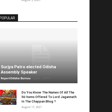
POPULAR
Surjya Patro elected Odisha
Assembly Speaker
ReportOdisha Bureau
-
June 1, 2019
Do You Know The Names Of All The
56 Items Offered To Lord Jagannath
In The Chappan Bhog ?
August 17, 2021