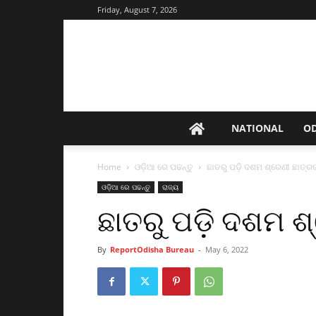
Friday, August 7, 2026
NATIONAL
O
Home
ଓଡ଼ିଆ ରେ ପଢନ୍ତୁ
ଛାତରୁ ପଡ଼ି ଦଶମ ଶ୍ରେଣୀ ଛାତ୍ରର
ଓଡ଼ିଆ ରେ ପଢନ୍ତୁ
ରାଜ୍ୟ
ଛାତରୁ ପଡ଼ି ଦଶମ ଶ୍
By
ReportOdisha Bureau
-
May 6, 2022