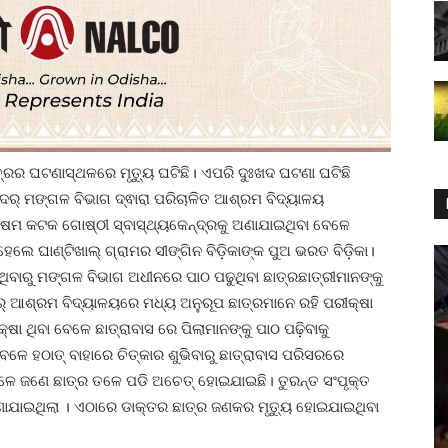
୍ରର ଘଟଣାସ୍ଥଳରେ ମୃତ୍ୟୁ ଘଟିଛି। ଏପରି ଦୁଃଖଦ ଘଟଣା ଘଟିଛି
ଦର୍ ମଙ୍ଗଳ ବିଭାଗ ଦ୍ଵାରା ପରିଚାଳିତ ଆଶ୍ରମ ବିଦ୍ୟାଳୟ
ବିଷମ କଟକ ଗୋଷ୍ଠୀ ସ୍ବାସ୍ଥ୍ୟକେନ୍ଦ୍ରକୁ ଅଣାଯାଇଥିବା ବେଳେ
େଲେ ଘାଣ୍ଟିଖାଲ୍ ଗ୍ରାମର ସୀଙ୍ଗିନ ବିଡ଼ିକାଙ୍କ ପୁଅ ଭରତ ବିଡ଼ିକା।
ିବାରୁ ମଙ୍ଗଳ ବିଭାଗ ଅଧୀନରେ ପାଠ ପଢୁଥିବା ଛାତ୍ରଛାତ୍ରୀମାନଙ୍କୁ
୍ ଆଶ୍ରମ ବିଦ୍ୟାଳୟରେ ମଧ୍ୟ ଅନୁରୂପ ଛାତ୍ରମାନେ ରହି ପରୀକ୍ଷା
 ଥିବା ବେଳେ ଛାତ୍ରାବାସ ରେ ପିଲାମାନଙ୍କୁ ପାଠ ପଢ଼ିବାକୁ
ବେଳେ ହଠାତ୍ ବାହାରେ ଚିତ୍କାର ଶୁଭିବାରୁ ଛାତ୍ରାବାସ ପରିସରରେ
 ବେଳେ ଜଣେ ଛାତ୍ର ତଳେ ପଡି ଅଚେତ୍ ହୋଇଯାଇଛି। ତୁରନ୍ତ ସଂପୃକ୍ତ
ଅଣାଯାଇଥିଲା । ଏଠାରେ ଡାକ୍ତର ଛାତ୍ର ଜଣକର ମୃତ୍ୟୁ ହୋଇଯାଇଥିବା