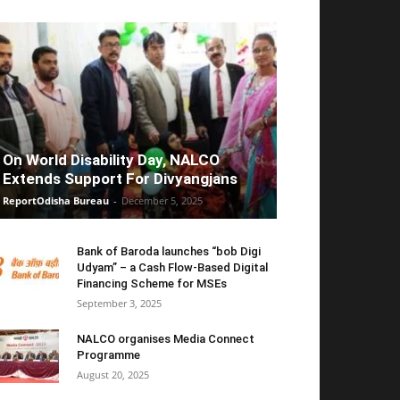
On World Disability Day, NALCO
Extends Support For Divyangjans
ReportOdisha Bureau
-
December 5, 2025
Bank of Baroda launches “bob Digi
Udyam” – a Cash Flow-Based Digital
Financing Scheme for MSEs
September 3, 2025
NALCO organises Media Connect
Programme
August 20, 2025