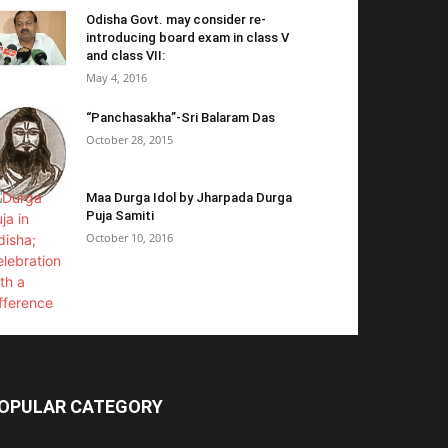
Odisha Govt. may consider re-
introducing board exam in class V
and class VII:
May 4, 2016
“Panchasakha”-Sri Balaram Das
October 28, 2015
Maa Durga Idol by Jharpada Durga
Puja Samiti
October 10, 2016
OPULAR CATEGORY