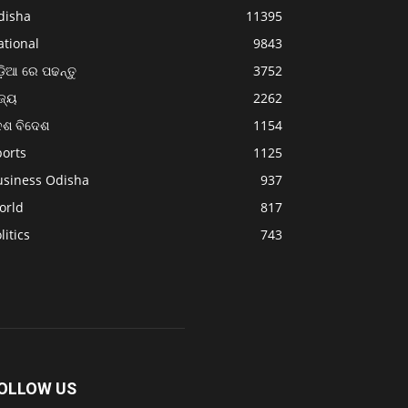
disha
11395
ational
9843
଼ିଆ ରେ ପଢନ୍ତୁ
3752
ଜ୍ୟ
2262
େଶ ବିଦେଶ
1154
ports
1125
usiness Odisha
937
orld
817
litics
743
OLLOW US