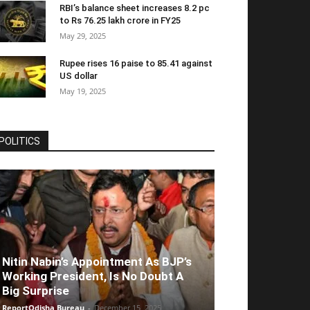
RBI’s balance sheet increases 8.2 pc
to Rs 76.25 lakh crore in FY25
May 29, 2025
Rupee rises 16 paise to 85.41 against
US dollar
May 19, 2025
POLITICS
Nitin Nabin’s Appointment As BJP’s
Working President, Is No Doubt A
Big Surprise
ReportOdisha Bureau
-
December 15, 2025