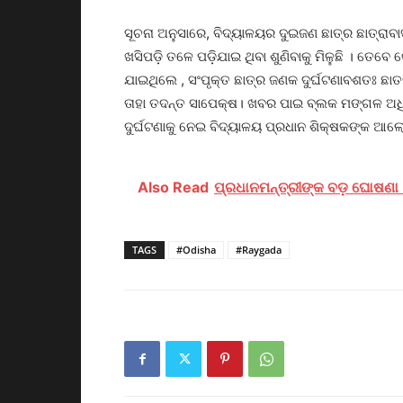
ସୂଚନା ଅନୁସାରେ, ବିଦ୍ୟାଳୟର ଦୁଇଜଣ ଛାତ୍ର ଛାତ୍ର
ଖସିପଡ଼ି ତଳେ ପଡ଼ିଯାଇ ଥିବା ଶୁଣିବାକୁ ମିଳୁଛି । ତେବେ
ଯାଇଥିଲେ , ସଂପୃକ୍ତ ଛାତ୍ର ଜଣକ ଦୁର୍ଘଟଣାବଶତଃ ଛାତର
ତାହା ତଦନ୍ତ ସାପେକ୍ଷ। ଖବର ପାଇ ବ୍ଲକ ମଙ୍ଗଳ ଅଧିକ
ଦୁର୍ଘଟଣାକୁ ନେଇ ବିଦ୍ୟାଳୟ ପ୍ରଧାନ ଶିକ୍ଷକଙ୍କ ଆଲ
Also Read
ପ୍ରଧାନମନ୍ତ୍ରୀଙ୍କ ବଡ଼ ଘୋଷଣା 
TAGS
#Odisha
#Raygada