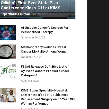
Odisha’s First-Ever State Pain
Conference Kicks-Off at KIMS
ReportOdisha Bureau
-
December 7, 2025
AI Unlocks Cancer’s Secrets For
Personalized Therapy
November 26, 2025
Mammography Reduces Breast
Cancer Mortality Among Women
October 17, 2025
FSSAI Releases Definitive List of
Ayurveda Aahara Products under
Category A
August 3, 2025
KIMS Super Speciality Hospital:
Eastern India’s First Double Knee
Replacement Surgery on 87-Year-Old
Woman Performed
August 3, 2025