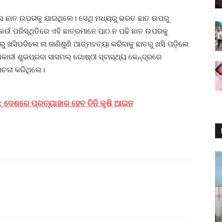
ାବାସ ଛାତ ଉପରକୁ ଯାଇଥିଲେ। ସେଥି ମଧ୍ୟରୁ ଭରତ ଛାତ ଉପରୁ
 କେଉଁ ପରିସ୍ଥିତିରେ ଏହି ଛାତ୍ରମାନେ ପାଠ ନ ପଢି ଛାତ ଉପରକୁ
ୁ ଖସିପଡିଲେ ନା ଜାଣିଶୁଣି ଆତ୍ମହତ୍ୟା କରିବାକୁ ଛାତରୁ ଖସି ପଡ଼ିଲେ
ାରୀ ଶୁଭପ୍ରଦା ସାସମଲ୍ ଗୋଷ୍ଠୀ ସ୍ବାସ୍ଥ୍ୟ କେନ୍ଦ୍ରରେ
ୋଚନା କରିଥିଲେ।
: ଦେଶରେ ପ୍ରତ୍ୟାହାର ହେବ ତିନି କୃଷି ଆଇନ