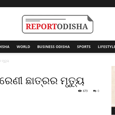
DISHA
WORLD
BUSINESS ODISHA
SPORTS
LIFESTYL
Report
 ମୃତ୍ୟୁ
ରେଣୀ ଛାତ୍ରର ମୃତ୍ୟୁ
Odisha
673
0