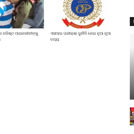
େ ବରିଷ୍ଠ ଆଇନଜୀବୀଙ୍କୁ
ଏସଆଇ ପରୀକ୍ଷା ଦୁର୍ନୀତି ନେଇ ନୂଆ ନୂଆ
ା
ତଥ୍ୟ