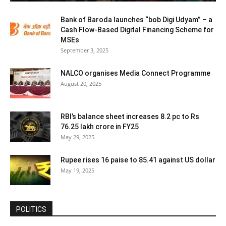
Bank of Baroda launches “bob Digi Udyam” – a
Cash Flow-Based Digital Financing Scheme for
MSEs
September 3, 2025
NALCO organises Media Connect Programme
August 20, 2025
RBI’s balance sheet increases 8.2 pc to Rs
76.25 lakh crore in FY25
May 29, 2025
Rupee rises 16 paise to 85.41 against US dollar
May 19, 2025
POLITICS