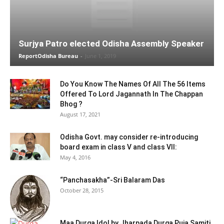
Surjya Patro elected Odisha Assembly Speaker
ReportOdisha Bureau
-
June 1, 2019
Do You Know The Names Of All The 56 Items
Offered To Lord Jagannath In The Chappan
Bhog ?
August 17, 2021
Odisha Govt. may consider re-introducing
board exam in class V and class VII:
May 4, 2016
“Panchasakha”-Sri Balaram Das
October 28, 2015
Maa Durga Idol by Jharpada Durga Puja Samiti