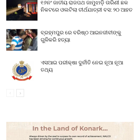
୧୬ନଂ ଜାତୀୟ ରାଜପଥ ଜାମୁଝାଡ଼ି ତାରିଣୀ ଛକ
ନିକଟରେ ଓଲଟିଲା ତୀର୍ଥଯାତ୍ରୀ ବସ: ୨୦ ଆହତ
ବ୍ରହ୍ମପୁର ରେ ବରିଷ୍ଠ ଆଇନଜୀବୀଙ୍କୁ
ଗୁଳିକରି ହତ୍ୟା
ଏସଆଇ ପରୀକ୍ଷା ଦୁର୍ନୀତି ନେଇ ନୂଆ ନୂଆ
ତଥ୍ୟ