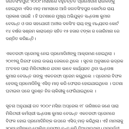
ଜଗତସିଂହପୁର: ୨୦୦୯ ମସିହାରେ ବହୁଚର୍ଚ୍ଚିତ ପ୍ରମୋଦିନୀ ରାଉଳଙ୍କୁ
ହୋଇଥିବା ଏସିଡ ମାଡ଼ ମାମଲାରେ ଆଜି ଜଗତସିଂହପୁର କୋର୍ଟରେ ରାୟ
ପ୍ରକାଶ ପାଇଛି । ହି ଘଟଣାରେ ମୁଖ୍ୟ ଅଭିଯୁକ୍ତ ସନ୍ତୋଷ କୁମାର
ବେଦାନ୍ତ ଓ ତାର ସହଯୋଗୀ ଅନୀଲ ଦଳସିଂହ ରାୟ ଙ୍କୁ ମାନ୍ୟବର କୋର୍ଟ
୧୪ ବର୍ଷର ସଶ୍ରମ କାରାଦଣ୍ଡ ସହିତ ୧୫ ହଜାର ଟଙ୍କା ର ଜୋରିମାନା ରେ
ଦଣ୍ଡିତ କରିଛନ୍ତି।
ଏକତରଫା ପ୍ରେମକୁ ନେଇ ପ୍ରମୋଦିନୀଙ୍କୁ ଆକ୍ରମଣ ହୋଇଥିଲା ।
୨୦୧୭ରୁ ଗିରଫ ହୋଇ ଉଭୟ ଜେଲରେ ଥିଲେ । ସୂଚନା ଅନୁସାରେ ଭଦ୍ରକ
ଅଂଚଳର ପାରା ମିଲିଟାରୀରେ ଯବାନ ଭାବେ କାର୍ଯ୍ୟରତ ଥିବା ସନ୍ତୋଷ
କୁମାର ବେଦାନ୍ତ ତାଙ୍କୁ ଏକତରଫା ପ୍ରେମ କରୁଥିଲେ । ପ୍ରେମର ବିଫଳ
ହେବାରୁ ପ୍ରମୋଦିନିକୁ ଏସିଡ଼ ମାଡ଼ କରି ଫେରାର ହୋଇଯାଇଥିଲେ । ଘଟଣା
ଘଟାଇବା ପରେ ପୁନଶ୍ଚ ନିଜ ଚାକିରୀକୁ ଫେରିଯାଇଥିଲେ ।
ସୂଚନା ଅନୁଯାୟୀ ଗତ ୨୦୦୯ ମସିହା ଅପ୍ରେଲ ୧୮ ତାରିଖରେ ଜଣେ ପାରା
ମିଲିଟାରୀ କର୍ମଚାରୀ ସନ୍ତୋଷ କୁମାର ବେଦାନ୍ତ ଏକତରଫା ପ୍ରେମରେ
ବିଫଳ ହୋଇ ପ୍ରମୋଦିନିଙ୍କ ଉପରେ ଏସିଡ୍‌ ମାଡ଼ କରିଥିଲା। ଏହି ମାମଲାକୁ
୨୦୧୨ ମସିହାରେ ପୋଲିସ ତରଫରୁ ବନ୍ଦ କରି ଦିଆଯାଇଥିଲା। ପରବର୍ତ୍ତୀ