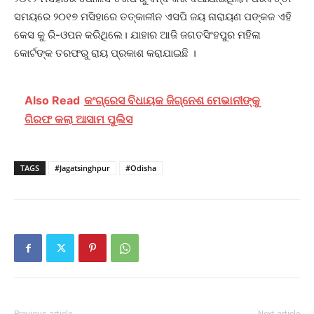
ସମୟରେ ୨୦୧୭ ମସିହାରେ ତତ୍କାଳୀନ ଏସପି ଜୟ ନାରାୟଣ ପଙ୍କଜ ଏହି
କେସ କୁ ରି-ଓପନ କରିଥିଲେ। ଯାହାର ଆଜି ଜଗତସିଂହପୁର ମହିଳା
କୋର୍ଟଙ୍କ ତରଫରୁ ରାୟ ପ୍ରକାଶ କରାଯାଇଛି ।
Also Read
କଂଗ୍ରେସ ବିଧାୟକ ଜିଗ୍ନେଶ ମେଭାନୀଙ୍କୁ
ଗିରଫ କଲା ଆସାମ ପୁଲିସ
TAGS
#Jagatsinghpur
#Odisha