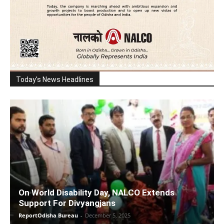
Today's News Headlines
On World Disability Day, NALCO Extends
Support For Divyangjans
ReportOdisha Bureau
-
December 5, 2025