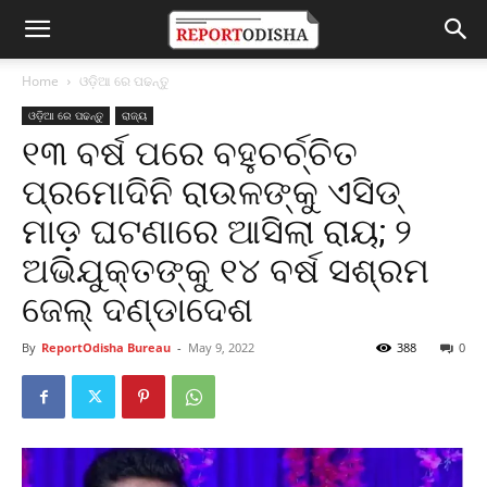
Home
ଓଡ଼ିଆ ରେ ପଢନ୍ତୁ
ଓଡ଼ିଆ ରେ ପଢନ୍ତୁ
ରାଜ୍ୟ
୧୩ ବର୍ଷ ପରେ ବହୁଚର୍ଚ୍ଚିତ
ପ୍ରମୋଦିନି ରାଉଳଙ୍କୁ ଏସିଡ୍‌
ମାଡ଼ ଘଟଣାରେ ଆସିଲା ରାୟ; ୨
ଅଭିଯୁକ୍ତଙ୍କୁ ୧୪ ବର୍ଷ ସଶ୍ରମ
ଜେଲ୍ ଦଣ୍ଡାଦେଶ
By
ReportOdisha Bureau
-
May 9, 2022
388
0