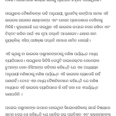
ତାଇୱାନର ବୈଜ୍ଞାନିକଙ୍କ ଦାବି ଅନୁଯାୟୀ, ଜୁନୋଟିକ୍ ଲଙ୍ଗିଆ ନାମକ ଏହି
ଭାଇରସ ଚାଇନାର ଶାଣ୍ଡୋଙ୍ଗ ଏବଂ ହେନାନ ପ୍ରଦେଶରେ ଦେଖିବାକୁ
ମିଳିଛି। କୁହାଯାଉଛି ଯେ ତାଇୱାନ ଏହି ଭାଇରସ ଉପରେ ନଜର ରଖିବା ଏବଂ
ଚିହ୍ନଟ କରିବା ପାଇଁ ଏକ ନୂଆ ପଦ୍ଧତି ଆପଣାଇବ। ଯାହାର ନାମ
ନ୍ୟୁକ୍ଲିକ୍ ଏସିଡ୍ ପରୀକ୍ଷା ପଦ୍ଧତି ନାମରେ ନାମିତ ହୋଇଛି।
ଏହି ଭୂତାଣୁ ବା ଭାଇରସ ପଶୁମାନଙ୍କଠାରୁ ମଣିଷ ପର୍ଯ୍ୟନ୍ତ ମଧ୍ୟ
ବ୍ୟାପିପାରେ। ତାଇୱାନର ସିଡିସି ଡେପୁଟି ଡାଇରେକ୍ଟର ଜେନେରାଲ
ଚୁଆଙ୍ଗ ଜେନ-ହିସିଆଙ୍ଗ ରବିବାର କହିଛନ୍ତି ଯେ ଏକ ଅଧ୍ୟୟନ
ଅନୁଯାୟୀ ମଣିଷଠାରୁ ମଣିଷ ପର୍ଯ୍ୟନ୍ତ ଏହି ଭାଇରସ ବ୍ୟାପେକି ନାହିଁ
ଜଣାନାହିଁ। ତେବେ ଏହା ମଧ୍ୟ ବୈଜ୍ଞାନିକମାନେ କହିଛନ୍ତି ଯେ ମଣିଷ
ମଧ୍ୟରେ ଏହି ଭାଇରସ ବ୍ୟାପିପାରେ କି ନାହିଁ ତାହା ସେ ଏପର୍ଯ୍ୟନ୍ତ
ଜଣାପଡିନି ।
ଘରୋଇ ପଶୁମାନଙ୍କ ଉପରେ ହୋଇଥିବା ସିରୋଲୋଜିକାଲ୍ ସର୍ଭେ ବିଷୟରେ
ସୂଚନା ଦେଇ ସେ କହିଛନ୍ତି ଯେ ଛେଳିର ଦୁଇ ପ୍ରତିଶତ ଏବଂ କୁକୁରମାନଙ୍କ