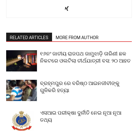
RELATED ARTICLES
MORE FROM AUTHOR
୧୬ନଂ ଜାତୀୟ ରାଜପଥ ଜାମୁଝାଡ଼ି ତାରିଣୀ ଛକ
ନିକଟରେ ଓଲଟିଲା ତୀର୍ଥଯାତ୍ରୀ ବସ: ୨୦ ଆହତ
ବ୍ରହ୍ମପୁର ରେ ବରିଷ୍ଠ ଆଇନଜୀବୀଙ୍କୁ
ଗୁଳିକରି ହତ୍ୟା
ଏସଆଇ ପରୀକ୍ଷା ଦୁର୍ନୀତି ନେଇ ନୂଆ ନୂଆ
ତଥ୍ୟ