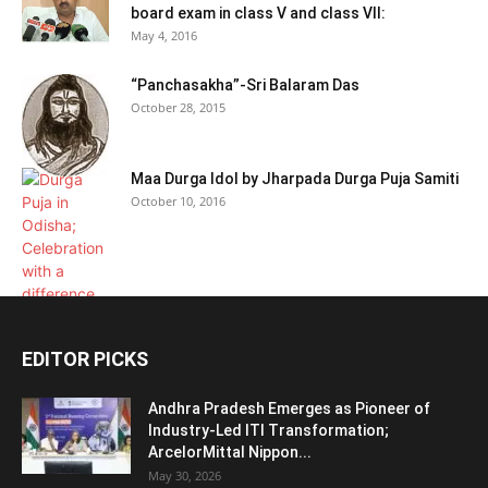
board exam in class V and class VII:
May 4, 2016
“Panchasakha”-Sri Balaram Das
October 28, 2015
Maa Durga Idol by Jharpada Durga Puja Samiti
October 10, 2016
EDITOR PICKS
Andhra Pradesh Emerges as Pioneer of
Industry-Led ITI Transformation;
ArcelorMittal Nippon...
May 30, 2026