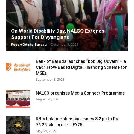
On World Disability Day, NALCO Extends
Support For Divyangjans
ReportOdisha Bureau
-
December 5, 2025
Bank of Baroda launches “bob Digi Udyam” – a
Cash Flow-Based Digital Financing Scheme for
MSEs
September 3, 2025
NALCO organises Media Connect Programme
August 20, 2025
RBI’s balance sheet increases 8.2 pc to Rs
76.25 lakh crore in FY25
May 29, 2025