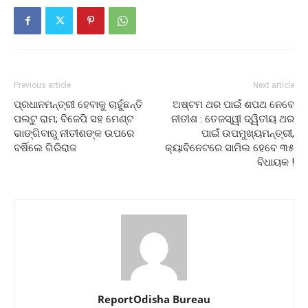
Previous article
Next article
ପ୍ରଧାନମନ୍ତ୍ରୀ ହେବାକୁ ଚାହୁଁଛନ୍ତି
ଅଷ୍ଟମ ଥର ପାଇଁ ଶପଥ ନେବେ
ପଲଟୁ ରାମ; ବିଜେପି ସହ ମେଣ୍ଟ
ନୀତୀଶ : ତେଜସ୍ୱୀ ଦ୍ୱିତୀୟ ଥର
ଭାଙ୍ଗିବାରୁ ନୀତୀଶଙ୍କ ଉପରେ
ପାଇଁ ଉପମୁଖ୍ୟମନ୍ତ୍ରୀ,
ବର୍ଷିଲେ ଗିରିରାଜ
କ୍ୟାବିନେଟରେ ସାମିଲ ହେବେ ୩୫
ବିଧାୟକ !
ReportOdisha Bureau