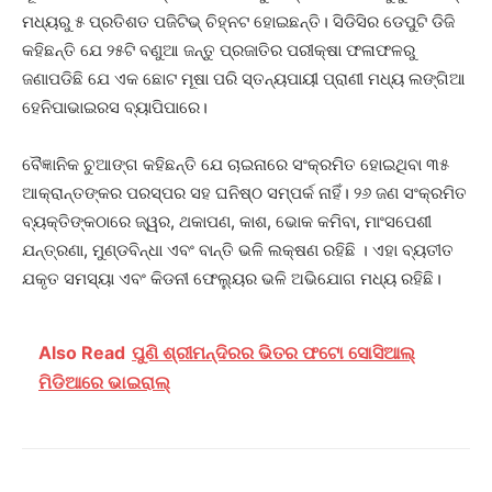
ମଧ୍ୟରୁ ୫ ପ୍ରତିଶତ ପଜିଟିଭ୍ ଚିହ୍ନଟ ହୋଇଛନ୍ତି। ସିଡିସିର ଡେପୁଟି ଡିଜି
କହିଛନ୍ତି ଯେ ୨୫ଟି ବଣୁଆ ଜନ୍ତୁ ପ୍ରଜାତିର ପରୀକ୍ଷା ଫଳାଫଳରୁ
ଜଣାପଡିଛି ଯେ ଏକ ଛୋଟ ମୂଷା ପରି ସ୍ତନ୍ୟପାୟୀ ପ୍ରାଣୀ ମଧ୍ୟ ଲଙ୍ଗିଆ
ହେନିପାଭାଇରସ ବ୍ୟାପିପାରେ।
ବୈଜ୍ଞାନିକ ଚୁଆଙ୍ଗ କହିଛନ୍ତି ଯେ ଚାଇନାରେ ସଂକ୍ରମିତ ହୋଇଥିବା ୩୫
ଆକ୍ରାନ୍ତଙ୍କର ପରସ୍ପର ସହ ଘନିଷ୍ଠ ସମ୍ପର୍କ ନାହିଁ। ୨୬ ଜଣ ସଂକ୍ରମିତ
ବ୍ୟକ୍ତିଙ୍କଠାରେ ଜ୍ୱର, ଥକାପଣ, କାଶ, ଭୋକ କମିବା, ମାଂସପେଶୀ
ଯନ୍ତ୍ରଣା, ମୁଣ୍ଡବିନ୍ଧା ଏବଂ ବାନ୍ତି ଭଳି ଲକ୍ଷଣ ରହିଛି । ଏହା ବ୍ୟତୀତ
ଯକୃତ ସମସ୍ୟା ଏବଂ କିଡନୀ ଫେଲ୍ୟୁର ଭଳି ଅଭିଯୋଗ ମଧ୍ୟ ରହିଛି।
Also Read
ପୁଣି ଶ୍ରୀମନ୍ଦିରର ଭିତର ଫଟୋ ସୋସିଆଲ୍‌
ମିଡିଆରେ ଭାଇରାଲ୍