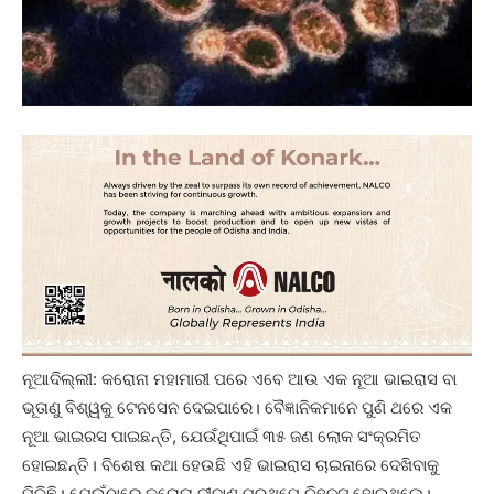
ନୂଆଦିଲ୍ଲୀ: କରୋନା ମହାମାରୀ ପରେ ଏବେ ଆଉ ଏକ ନୂଆ ଭାଇରାସ ବା
ଭୂତାଣୁ ବିଶ୍ୱକୁ ଟେନସେନ ଦେଇପାରେ। ବୈଜ୍ଞାନିକମାନେ ପୁଣି ଥରେ ଏକ
ନୂଆ ଭାଇରସ ପାଇଛନ୍ତି, ଯେଉଁଥିପାଇଁ ୩୫ ଜଣ ଲୋକ ସଂକ୍ରମିତ
ହୋଇଛନ୍ତି। ବିଶେଷ କଥା ହେଉଛି ଏହି ଭାଇରାସ ଚାଇନାରେ ଦେଖିବାକୁ
ମିଳିଛି। ଯେଉଁଠାରେ କରୋନା ଜୀବାଣୁ ପ୍ରଥମେ ଚିହ୍ନଟ ହୋଇଥିଲେ।