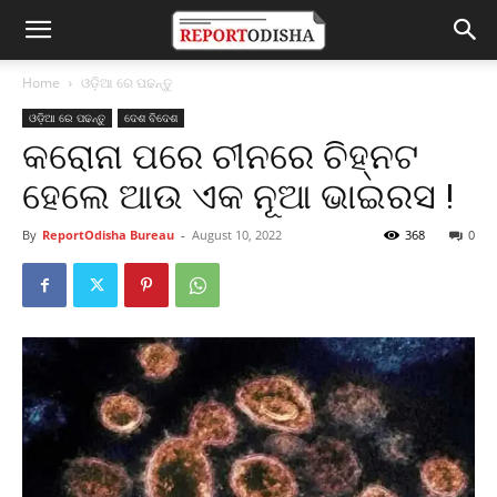
Home
ଓଡ଼ିଆ ରେ ପଢନ୍ତୁ
ଓଡ଼ିଆ ରେ ପଢନ୍ତୁ
ଦେଶ ବିଦେଶ
କରୋନା ପରେ ଚୀନରେ ଚିହ୍ନଟ
ହେଲେ ଆଉ ଏକ ନୂଆ ଭାଇରସ !
By
ReportOdisha Bureau
-
August 10, 2022
368
0