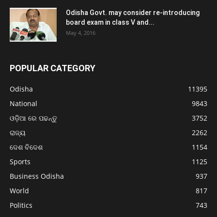
Odisha Govt. may consider re-introducing
board exam in class V and...
May 4, 2016
POPULAR CATEGORY
Odisha
11395
National
9843
ଓଡ଼ିଆ ରେ ପଢନ୍ତୁ
3752
ରାଜ୍ୟ
2262
ଦେଶ ବିଦେଶ
1154
Sports
1125
Business Odisha
937
World
817
Politics
743