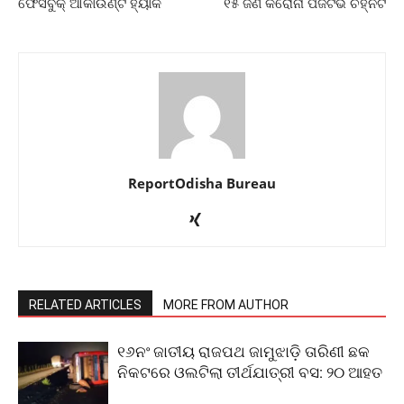
ଫେସବୁକ୍ ଆକାଉଣ୍ଟ ହ୍ୟାକ
୧୫ ଜଣ କରୋନା ପଜିଟିଭ ଚିହ୍ନଟ
ReportOdisha Bureau
RELATED ARTICLES
MORE FROM AUTHOR
୧୬ନଂ ଜାତୀୟ ରାଜପଥ ଜାମୁଝାଡ଼ି ତାରିଣୀ ଛକ
ନିକଟରେ ଓଲଟିଲା ତୀର୍ଥଯାତ୍ରୀ ବସ: ୨୦ ଆହତ