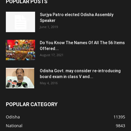
POPULAR POSTS
Surjya Patro elected Odisha Assembly
Speaker
June 1, 2019
Do You Know The Names Of All The 56 Items
Offered...
August 17, 2021
Odisha Govt. may consider re-introducing
board exam in class V and...
May 4, 2016
POPULAR CATEGORY
Odisha
11395
National
9843