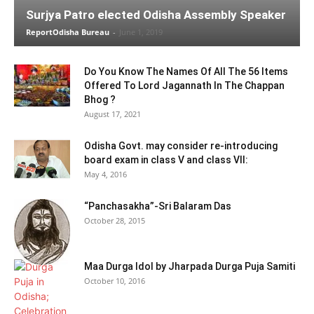
Surjya Patro elected Odisha Assembly Speaker
ReportOdisha Bureau
-
June 1, 2019
Do You Know The Names Of All The 56 Items
Offered To Lord Jagannath In The Chappan
Bhog ?
August 17, 2021
Odisha Govt. may consider re-introducing
board exam in class V and class VII:
May 4, 2016
“Panchasakha”-Sri Balaram Das
October 28, 2015
Maa Durga Idol by Jharpada Durga Puja Samiti
October 10, 2016