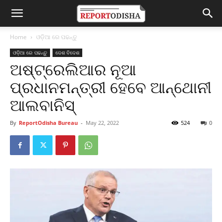
Home
ଓଡ଼ିଆ ରେ ପଢନ୍ତୁ
ଓଡ଼ିଆ ରେ ପଢନ୍ତୁ
ଦେଶ ବିଦେଶ
ଅଷ୍ଟ୍ରେଲିଆର ନୂଆ
ପ୍ରଧାନମନ୍ତ୍ରୀ ହେବେ ଆନ୍ଥୋନୀ
ଆଲବାନିସ୍
By
ReportOdisha Bureau
-
May 22, 2022
524
0