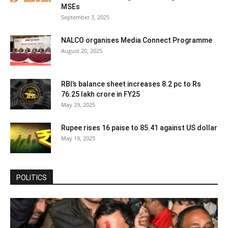
MSEs
September 3, 2025
NALCO organises Media Connect Programme
August 20, 2025
RBI’s balance sheet increases 8.2 pc to Rs
76.25 lakh crore in FY25
May 29, 2025
Rupee rises 16 paise to 85.41 against US dollar
May 19, 2025
POLITICS