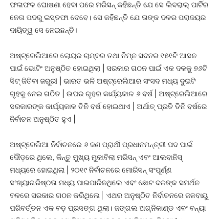
ଫଳାଫଳ ଘୋଷଣା ହେବା ପରେ ମରିସନ୍ କହିଛନ୍ତି ଯେ ସେ ଲିବରାଲ୍ ପାର୍ଟିର
ନେତା ପଦରୁ ଇସ୍ତଫା ଦେବେ। ସେ କହିଛନ୍ତି ଯେ ତାଙ୍କ ଦଳର ପରାଜୟର
ଦାୟିତ୍ୱ ସେ ନେଇଛନ୍ତି।
ଅଷ୍ଟ୍ରେଲିଆରେ ଲୋୟର ଚାମ୍ବର ତଥା ନିମ୍ନ ସଦନର ୧୫୧ଟି ଆସନ
ପାଇଁ ଭୋଟିଂ ଅନୁଷ୍ଠିତ ହୋଇଥିଲା | ସରକାର ଗଠନ ପାଇଁ ଏକ‌ ଦଳକୁ ୭୬ଟି
ସିଟ୍ ଜିତିବା ଜରୁରୀ | ଭାରତ ଭଳି ଅଷ୍ଟ୍ରେଲିଆର ସଂସଦ ମଧ୍ୟ ଦୁଇଟି
ଗୃହକୁ ନେଇ ଗଠିତ | ଉପର ଗୃହର କାର୍ଯ୍ୟକାଳ ୬ ବର୍ଷ | ଅଷ୍ଟ୍ରେଲିଆରେ
ସରକାରଙ୍କ କାର୍ଯ୍ୟକାଳ ତିନି ବର୍ଷ ହୋଇଥାଏ | ଅର୍ଥାତ୍ ପ୍ରତି ତିନି ବର୍ଷରେ
ନିର୍ବାଚନ ଅନୁଷ୍ଠିତ ହୁଏ |
ଅଷ୍ଟ୍ରେଲିଆ ନିର୍ବାଚନରେ ​​୬ ଜଣ ପ୍ରାର୍ଥୀ ପ୍ରଧାନମନ୍ତ୍ରୀ ପଦ ପାଇଁ
ଦୌଡ଼ରେ ଥିଲେ, କିନ୍ତୁ ମୁଖ୍ୟ ମୁକାବିଲା ମରିସନ୍ ଏବଂ ଆଲବାନିସ୍
ମଧ୍ୟରେ ହୋଇଥିଲା | ୨୦୧୯ ନିର୍ବାଚନରେ ​​ମୋରିସନ୍ ସଂପୂର୍ଣ୍ଣ
ସଂଖ୍ୟାଗରିଷ୍ଠତା ମଧ୍ୟ ପାଇପାରିନଥିଲେ ଏବଂ ଛୋଟ ଦଳଙ୍କ ସମର୍ଥନ
ବଳରେ ସରକାର ଗଠନ କରିଥିଲେ | ଏଥର ଅନୁଷ୍ଠିତ ନିର୍ବାଚନରେ ​​ଜଳବାୟୁ
ପରିବର୍ତ୍ତନ ଏକ ବଡ଼ ପ୍ରସଙ୍ଗ ଥିଲା। ଜଙ୍ଗଲ ଅଗ୍ନିକାଣ୍ଡ ଏବଂ ବନ୍ୟା