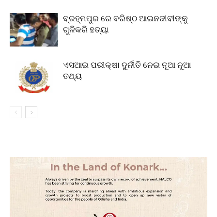
ବ୍ରହ୍ମପୁର ରେ ବରିଷ୍ଠ ଆଇନଜୀବୀଙ୍କୁ
ଗୁଳିକରି ହତ୍ୟା
ଏସଆଇ ପରୀକ୍ଷା ଦୁର୍ନୀତି ନେଇ ନୂଆ ନୂଆ
ତଥ୍ୟ