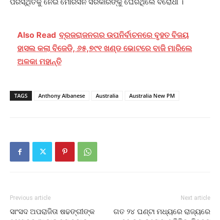
ପରିସ୍ଥିତିକୁ ନେଇ ମୋରିସନ ସରକାରଙ୍କୁ ଘେରିଥିଲେ‌ ବିରୋଧୀ ।
Also Read
ବ୍ରଜରାଜନଗର ଉପନିର୍ବାଚନରେ ବୃହତ ବିଜୟ
ହାସଲ କଲା ବିଜେଡି, ୬୫,୭୯୧ ଖଣ୍ଡ ଭୋଟରେ ବାଜି ମାରିଲେ
ଅଳକା ମହାନ୍ତି
TAGS
Anthony Albanese
Australia
Australia New PM
Previous article
Next article
ସାଂସଦ ଅପରାଜିତା ଷଢଙ୍ଗୀଙ୍କ
ଗତ ୨୪ ଘଣ୍ଟା ମଧ୍ୟରେ ରାଜ୍ୟରେ