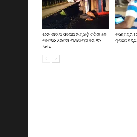
୧୬ନଂ ଜାତୀୟ ରାଜପଥ ଜାମୁଝାଡ଼ି ତାରିଣୀ ଛକ
ବ୍ରହ୍ମପୁର ର
ନିକଟରେ ଓଲଟିଲା ତୀର୍ଥଯାତ୍ରୀ ବସ: ୨୦
ଗୁଳିକରି ହତ୍ୟ
ଆହତ