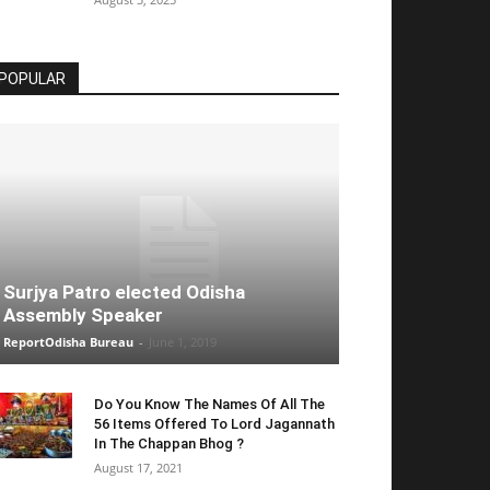
POPULAR
Surjya Patro elected Odisha
Assembly Speaker
ReportOdisha Bureau
-
June 1, 2019
Do You Know The Names Of All The
56 Items Offered To Lord Jagannath
In The Chappan Bhog ?
August 17, 2021