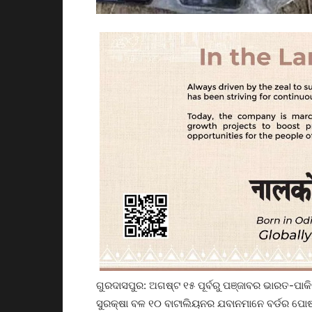
ଗୁରଦାସପୁର: ଅଗଷ୍ଟ ୧୫ ପୂର୍ବରୁ ପଞ୍ଜାବର ଭାରତ-ପାକ
ସୁରକ୍ଷା ବଳ ୧୦ ବାଟାଲିୟନର ଯବାନମାନେ ବର୍ଡର ପୋଷ୍ଟ