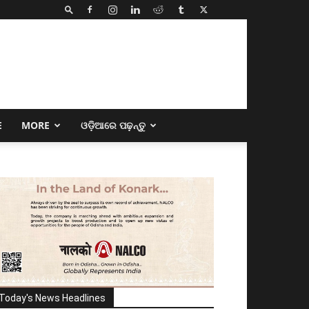
E
MORE
ଓଡ଼ିଆରେ ପଢ଼ନ୍ତୁ
Today's News Headlines