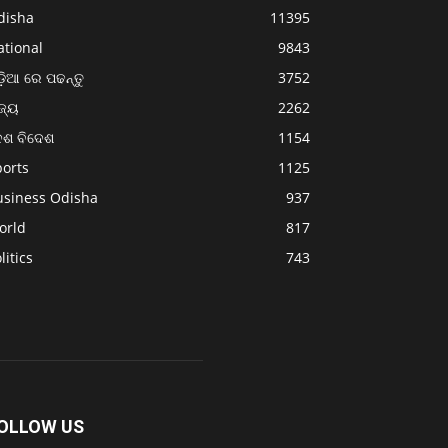
disha
11395
ational
9843
଼ିଆ ରେ ପଢନ୍ତୁ
3752
ଜ୍ୟ
2262
େଶ ବିଦେଶ
1154
ports
1125
usiness Odisha
937
orld
817
litics
743
OLLOW US