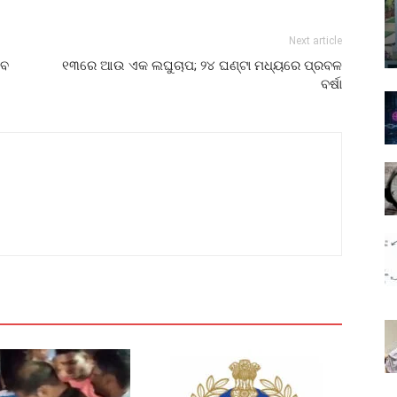
Next article
ତବ
୧୩ରେ ଆଉ ଏକ ଲଘୁଚାପ; ୨୪ ଘଣ୍ଟା ମଧ୍ୟରେ ପ୍ରବଳ
ବର୍ଷା