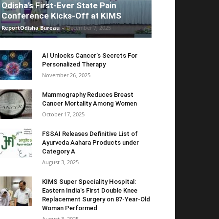
Odisha’s First-Ever State Pain
Conference Kicks-Off at KIMS
ReportOdisha Bureau
-
December 7, 2025
AI Unlocks Cancer’s Secrets For
Personalized Therapy
November 26, 2025
Mammography Reduces Breast
Cancer Mortality Among Women
October 17, 2025
FSSAI Releases Definitive List of
Ayurveda Aahara Products under
Category A
August 3, 2025
KIMS Super Speciality Hospital:
Eastern India’s First Double Knee
Replacement Surgery on 87-Year-Old
Woman Performed
August 3, 2025