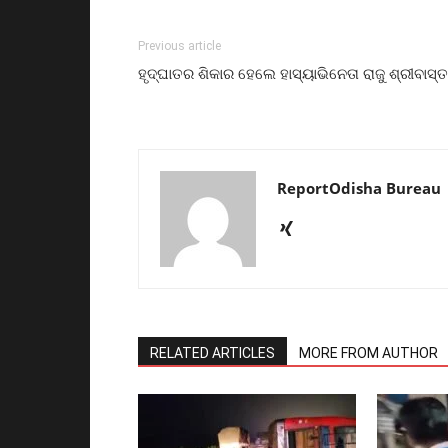
Previous article
ହୃଦ୍‌ଘାତର ଶିକାର ହେଲେ ହାସ୍ୟାଭିନେତା ରାଜୁ ଶ୍ରୀବାସ୍
ReportOdisha Bureau
RELATED ARTICLES
MORE FROM AUTHOR