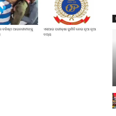
େ ବରିଷ୍ଠ ଆଇନଜୀବୀଙ୍କୁ
ଏସଆଇ ପରୀକ୍ଷା ଦୁର୍ନୀତି ନେଇ ନୂଆ ନୂଆ
ା
ତଥ୍ୟ