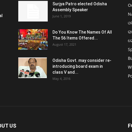
Surjya Patro elected Odisha
O
Assembly Speaker
N
al
June 1, 2019
ଓଡ
ରା
Do You Know The Names Of All
The 56 Items Offered...
ଦ
August 17, 2021
S
B
Odisha Govt. may consider re-
introducing board exam in
W
class V and...
Po
May 4, 2016
OUT US
F