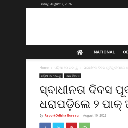
Friday, August 7, 2026
NATIONAL
O
Home
ଓଡ଼ିଆ ରେ ପଢନ୍ତୁ
ସ୍ବାଧୀନତା ଦିବସ ପୂର୍ବରୁ ସୀମାରେ 
ଓଡ଼ିଆ ରେ ପଢନ୍ତୁ
ଦେଶ ବିଦେଶ
ସ୍ବାଧୀନତା ଦିବସ ପୂର
ଧରାପଡ଼ିଲେ ୨ ପାକ୍
By
ReportOdisha Bureau
-
August 10, 2022