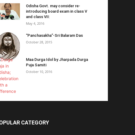
Odisha Govt. may consider re-
introducing board exam in class V
and class VII:
May 4, 2016
“Panchasakha”-Sri Balaram Das
October 28, 2015
Maa Durga Idol by Jharpada Durga
Puja Samiti
October 10, 2016
OPULAR CATEGORY