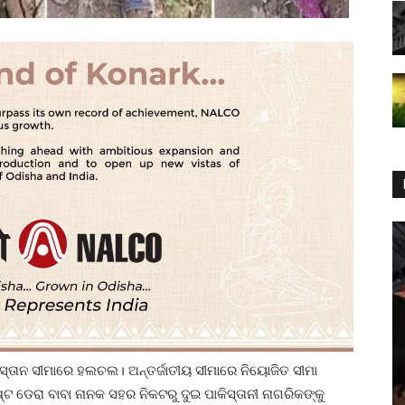
ିସ୍ତାନ ସୀମାରେ ହଲଚଲ। ଅନ୍ତର୍ଜାତୀୟ ସୀମାରେ ନିୟୋଜିତ ସୀମା
 ଡେରା ବାବା ନାନକ ସହର ନିକଟରୁ ଦୁଇ ପାକିସ୍ତାନୀ ନାଗରିକଙ୍କୁ