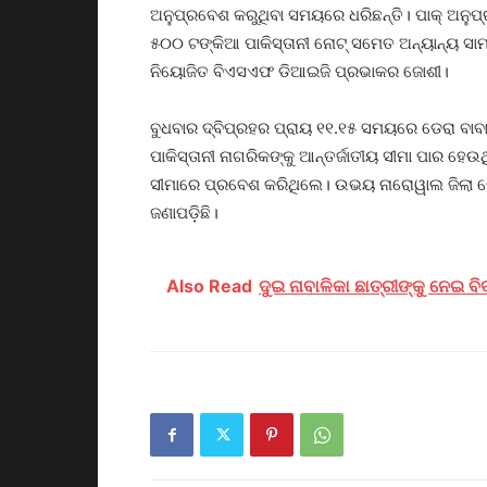
ଅନୁପ୍ରବେଶ କରୁଥିବା ସମୟରେ ଧରିଛନ୍ତି। ପାକ୍‌ ଅନୁପ୍ର
୫୦୦ ଟଙ୍କିଆ ପାକିସ୍ତାନୀ ନୋଟ୍‌ ସମେତ ଅନ୍ୟାନ୍ୟ ସ
ନିୟୋଜିତ ବିଏସଏଫ ଡିଆଇଜି ପ୍ରଭାକର ଜୋଶୀ।
ବୁଧବାର ଦ୍ବିପ୍ରହର ପ୍ରାୟ ୧୧.୧୫ ସମୟରେ ଡେରା ବ
ପାକିସ୍ତାନୀ ନାଗରିକଙ୍କୁ ଆନ୍ତର୍ଜାତୀୟ ସୀମା ପାର ହ
ସୀମାରେ ପ୍ରବେଶ କରିଥିଲେ। ଉଭୟ ନାରୋୱାଲ ଜିଲା ଭୋ
ଜଣାପଡ଼ିଛି।
Also Read
ଦୁଇ ନାବାଳିକା ଛାତ୍ରୀଙ୍କୁ ନେଇ ବିବା