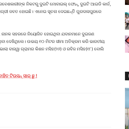
ବେଶକାରୀଙ୍କ ନିକଟରୁ ଦୁଇଟି ମୋବାଇଲ୍‌ ଫୋନ୍‌, ଦୁଇଟି ଆଇଡି କାର୍ଡ,
ାମଗ୍ରୀ ଜବତ ହୋଇଛି। ଏନେଇ ସୂଚନା ଦେଇଛନ୍ତିି ଗୁରଦାସପୁରରେ
ାବା ନାନକ ସହରରେ ନିୟୋଜିତ ହୋଇଥିବା ଯବାନମାନେ ଦୁଇଜଣ
େଉଥିବା ଦେଖିଥିଲେ। ଉଭୟ ୧୦ ମିଟର ସୀମା ଅତିକ୍ରମ କରି ଭାରତୀୟ
ଲା ବାଜୱା ଗ୍ରାମର କିଶନ ମସିହ(୨୬) ଓ ରବିଜ ମସିହ(୧୮) ବୋଲି
ହିତ ଟିଉସନ୍ ସାର୍ ଛୁ !