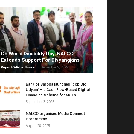
On World Disability Day, NALCO
Extends Support For Divyangjans
ReportOdisha Bureau
-
December 5, 2025
Bank of Baroda launches “bob Digi
Udyam” – a Cash Flow-Based Digital
Financing Scheme for MSEs
September 3, 2025
NALCO organises Media Connect
Programme
August 20, 2025