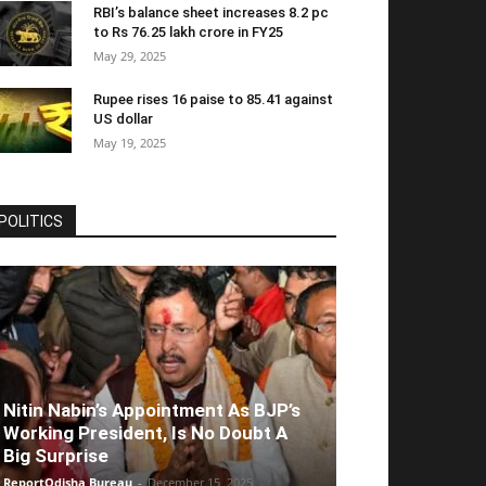
RBI’s balance sheet increases 8.2 pc
to Rs 76.25 lakh crore in FY25
May 29, 2025
Rupee rises 16 paise to 85.41 against
US dollar
May 19, 2025
POLITICS
Nitin Nabin’s Appointment As BJP’s
Working President, Is No Doubt A
Big Surprise
ReportOdisha Bureau
-
December 15, 2025