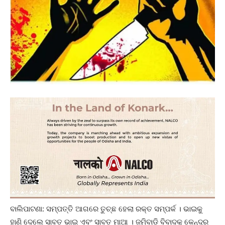
ବାଲିପାଟଣା: ସମ୍ପତ୍ତି ଆଗରେ ତୁଚ୍ଛ ହେଲା ରକ୍ତ ସମ୍ପର୍କ । ଭାଇକୁ
ହାଣି ଦେଲେ ସାବତ ଭାଇ ଏବଂ ସାବତ ମାଆ । ଜମିବାଡ଼ି ବିବାଦକୁ କେନ୍ଦ୍ର