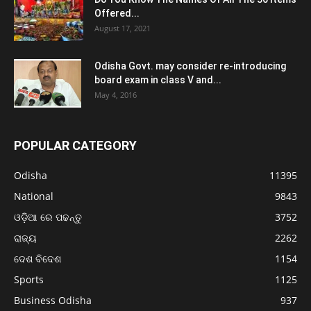
Offered...
August 17, 2021
Odisha Govt. may consider re-introducing
board exam in class V and...
May 4, 2016
POPULAR CATEGORY
Odisha
11395
National
9843
ଓଡ଼ିଆ ରେ ପଢନ୍ତୁ
3752
ରାଜ୍ୟ
2262
ଦେଶ ବିଦେଶ
1154
Sports
1125
Business Odisha
937