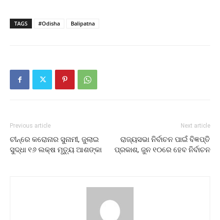
TAGS
#Odisha
Balipatna
Previous article
Next article
ଚୀନ୍‌ରେ କରୋନାର ସୁନାମୀ, ଜୁଲାଇ
ରାଜ୍ୟସଭା ନିର୍ବାଚନ ପାଇଁ ବିଜ୍ଞପ୍ତି
ସୁଦ୍ଧା ୧୬ ଲକ୍ଷ ମୃତ୍ୟୁ ଆଶଙ୍କା
ପ୍ରକାଶ, ଜୁନ ୧୦ରେ ହେବ ନିର୍ବାଚନ