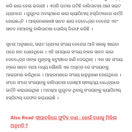
କରି ଭାଇ ହେଲା ଭଗାରୀ । ଏପରି ଘଟଣା ଘଟିଛି ବାଲିପାଟଣା ଥାନା ସରାଟ
ଗ୍ରାମରେ । ଗୁରୁତର ଅବସ୍ଥାରେ ଭାଇ କ୍ୟାପିଟାଲ୍‌ ହସ୍ପିଟାଲରେ ଭର୍ତ୍ତି
ହୋଇଛନ୍ତି । ଆକ୍ରମଣକାରୀ ସାବତ ଭାଇ ଦେବେନ୍ଦ୍ର ବେହେରା ଏବଂ
ସାବତ ମାଆଙ୍କୁ ବାଲିପାଟଣା ପୋଲିସ୍ ଗିରଫ କରିଛି ।
ସୂଚନା ଅନୁସାରେ, ସରାଟ ଗ୍ରାମର ସଂଜୟ ବେହେରା ଆଜି ସକାଳୁ ଖାଇବା
ପରେ ହାତ ଧୋଉଥିଲେ । ଏହି ସମୟରେ ସଂଜୟ ଙ୍କର ସାବତ ଭାଇ
ଦେବେନ୍ଦ୍ର ତାଙ୍କ ମୁଣ୍ଡକୁ କଟୁରୀରେ ହାଣି ଦେଇଥିଲା । ଏହା ସହ ସଂଜୟ
ଙ୍କର ସାବତ ମାଆ ମଧ୍ୟ କୌଣସି ଏକ ଅସ୍ତ୍ର ରେ ସଂଜୟଙ୍କୁ
ଆକ୍ରମଣ କରିଥିଲେ । ଆକ୍ରମଣରେ ସଂଜୟ ଲହୁଲୁହାଣ ହୋଇଥିଲେ ।
ସଂଗେ ସଂଗେ ସଂଜୟଙ୍କୁ ବାଲିପାଟଣା ଗୋଷ୍ଠୀ ସ୍ଵାସ୍ଥ୍ୟ କେନ୍ଦ୍ରରେ
ଭର୍ତ୍ତି କରାଯାଇଥିଲା । ଅବସ୍ଥା ଗୁରୁତର ଥିବାରୁ ସଂଜୟଙ୍କୁ କ୍ୟାପିଟାଲ୍
ହସ୍ପିଟାଲ୍‌ ରେଫର କରାଯାଇଛି ।
Also Read
ଦୀପାବଳିରେ ଫୁଟିବ ବାଣ : କେଉଁ ବାଣକୁ ମିଳିଲା
ଅନୁମତି ?