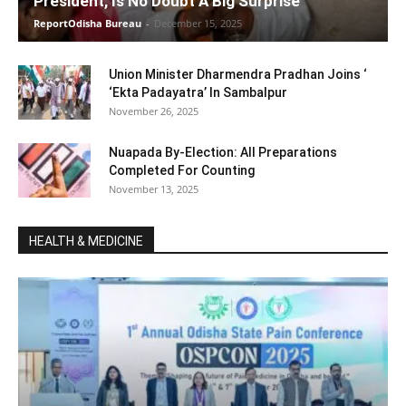
President, Is No Doubt A Big Surprise
ReportOdisha Bureau
-
December 15, 2025
Union Minister Dharmendra Pradhan Joins ‘
‘Ekta Padayatra’ In Sambalpur
November 26, 2025
Nuapada By-Election: All Preparations
Completed For Counting
November 13, 2025
HEALTH & MEDICINE