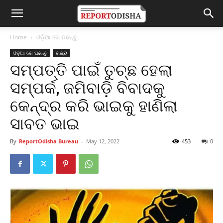
Home
ଓଡ଼ିଆ ରେ ପଢନ୍ତୁ
ଓଡ଼ିଆ ରେ ପଢନ୍ତୁ
ରାଜ୍ୟ
ସମ୍ପତ୍ତି ପାଇଁ ତୁଚ୍ଛ ହେଲା
ସମ୍ପର୍କ, ଜମିବାଡ଼ି ବିବାଦକୁ
କେନ୍ଦ୍ର କରି ଭାଇକୁ ହାଣିଲା
ସାବତ ଭାଇ
By
ReportOdisha Bureau
-
May 12, 2022
453
0