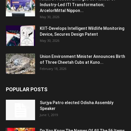
Industry-Led ITI Transformation;
ArcelorMittal Nippon...
May 30, 2026
KIIT-Develops Intelligent Wildlife Monitoring
Device, Secures Design Patent
May 30, 2026
Union Environment Minister Announces Birth
of Three Cheetah Cubs at Kuno...
February 18, 2026
POPULAR POSTS
Surjya Patro elected Odisha Assembly
Speaker
June 1, 2019
Do You Know The Names Of All The 56 Items