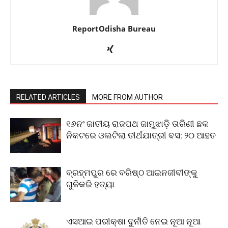
ReportOdisha Bureau
RELATED ARTICLES
MORE FROM AUTHOR
୧୬ନଂ ଜାତୀୟ ରାଜପଥ ଜାମୁଝାଡ଼ି ତାରିଣୀ ଛକ
ନିକଟରେ ଓଲଟିଲା ତୀର୍ଥଯାତ୍ରୀ ବସ: ୨୦ ଆହତ
ବ୍ରହ୍ମପୁର ରେ ବରିଷ୍ଠ ଆଇନଜୀବୀଙ୍କୁ
ଗୁଳିକରି ହତ୍ୟା
ଏସଆଇ ପରୀକ୍ଷା ଦୁର୍ନୀତି ନେଇ ନୂଆ ନୂଆ