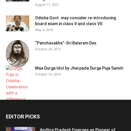
August 17, 2021
Odisha Govt. may consider re-introducing
board exam in class V and class VII:
May 4, 2016
“Panchasakha”-Sri Balaram Das
October 28, 2015
Maa Durga Idol by Jharpada Durga Puja Samiti
October 10, 2016
EDITOR PICKS
Andhra Pradesh Emerges as Pioneer of