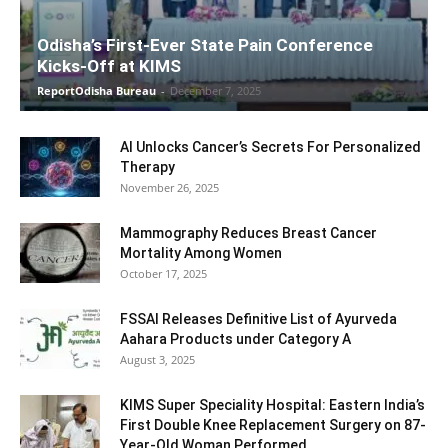
Odisha’s First-Ever State Pain Conference
Kicks-Off at KIMS
ReportOdisha Bureau
-
December 7, 2025
AI Unlocks Cancer’s Secrets For Personalized
Therapy
November 26, 2025
Mammography Reduces Breast Cancer
Mortality Among Women
October 17, 2025
FSSAI Releases Definitive List of Ayurveda
Aahara Products under Category A
August 3, 2025
KIMS Super Speciality Hospital: Eastern India’s
First Double Knee Replacement Surgery on 87-
Year-Old Woman Performed