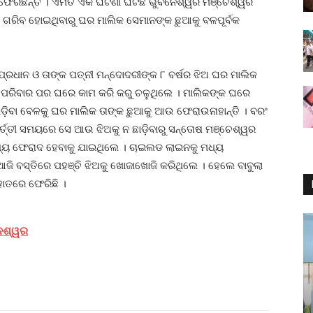
େରିଛନ୍ତି । ଏମିତି ଏକ ଘଟଣା ଘଟିଛି ଭୁବନେଶ୍ୱର ମଞ୍ଚେଶ୍ୱର
 ଗରିବ ହୋଇଥିବାରୁ ଘର ମାଲିକ ସେମାନଙ୍କ ଛୁଆକୁ ବଳପୂର୍ବକ
ରଧାନ ଓ ତାଙ୍କ ପତ୍ନୀ ମନ୍ଦୋଦରୀଙ୍କ ୮ ବର୍ଷର ଝିଅ ଘର ମାଲିକ
ବ ପରିବାର ପର ଘରେ କାମ କରି କରୁ ଚଳୁଥିଲେ । ମାଲିକଙ୍କ ଘରେ
ବା ବେଳକୁ ଘର ମାଲିକ ତାଙ୍କ ଛୁଆକୁ ଆଉ ଫେରାଉନାହାନ୍ତି । ବରଂ
୍ତୀ ସମୟରେ ସେ ଆଉ ଝିଅକୁ ନ ଛାଡ଼ିବାରୁ ସନ୍ତୋଷ ମଞ୍ଚେଶ୍ୱର
ଧ୍ୟ ଫେରାଦ ହେବାକୁ ଯାଇଥିଲେ । ଚାଇଲଡ ଲାଇନକୁ ମଧ୍ୟ
ଜି ବସ୍ତିରେ ପହଞ୍ଚି ଝିଅକୁ ଖୋଜାଖୋଜି କରିଥିଲେ । ହେଲେ ବାବୁଲା
ହାତରେ ଫେରିଛି ।
ନେଶ୍ୱର