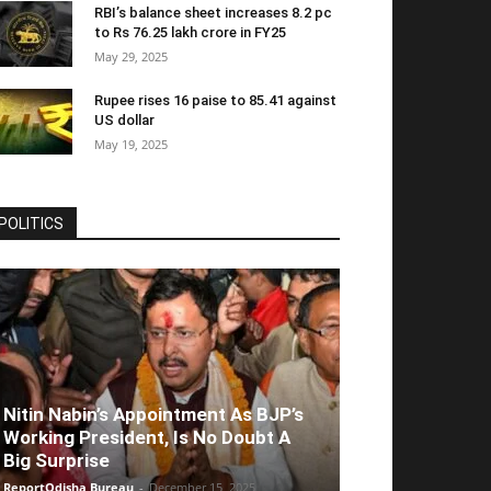
RBI’s balance sheet increases 8.2 pc
to Rs 76.25 lakh crore in FY25
May 29, 2025
Rupee rises 16 paise to 85.41 against
US dollar
May 19, 2025
POLITICS
Nitin Nabin’s Appointment As BJP’s
Working President, Is No Doubt A
Big Surprise
ReportOdisha Bureau
-
December 15, 2025