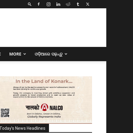
E
MORE
ଓଡ଼ିଆରେ ପଢ଼ନ୍ତୁ
Today's News Headlines