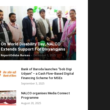
On World Disability Day, NALCO
Extends Support For Divyangjans
ReportOdisha Bureau
-
December 5, 2025
Bank of Baroda launches “bob Digi
Udyam” – a Cash Flow-Based Digital
Financing Scheme for MSEs
September 3, 2025
NALCO organises Media Connect
Programme
August 20, 2025