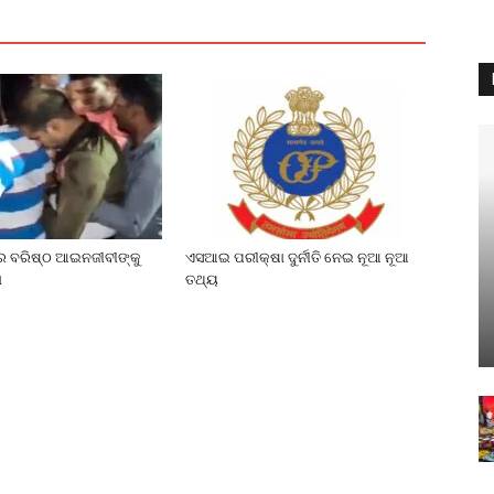
େ ବରିଷ୍ଠ ଆଇନଜୀବୀଙ୍କୁ
ଏସଆଇ ପରୀକ୍ଷା ଦୁର୍ନୀତି ନେଇ ନୂଆ ନୂଆ
ା
ତଥ୍ୟ