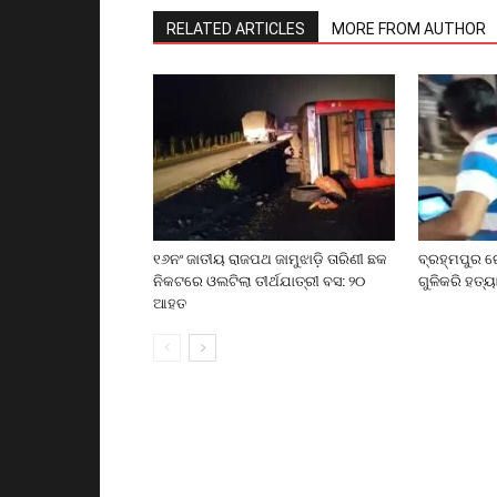
RELATED ARTICLES
MORE FROM AUTHOR
୧୬ନଂ ଜାତୀୟ ରାଜପଥ ଜାମୁଝାଡ଼ି ତାରିଣୀ ଛକ
ବ୍ରହ୍ମପୁର ର
ନିକଟରେ ଓଲଟିଲା ତୀର୍ଥଯାତ୍ରୀ ବସ: ୨୦
ଗୁଳିକରି ହତ୍ୟ
ଆହତ