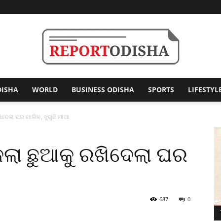
DISHA
WORLD
BUSINESS ODISHA
SPORTS
LIFESTYL
Report
ିଦେଲା ଘର ମାଲିକ, ଝୁରୁଛି ମାଆ
କଲା ଛୁଆକୁ ରଖିଦେଲା ଘର
Odisha
687
0