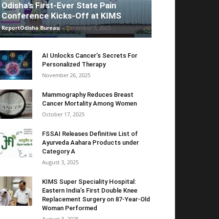
Odisha’s First-Ever State Pain
Conference Kicks-Off at KIMS
ReportOdisha Bureau
-
December 7, 2025
AI Unlocks Cancer’s Secrets For
Personalized Therapy
November 26, 2025
Mammography Reduces Breast
Cancer Mortality Among Women
October 17, 2025
FSSAI Releases Definitive List of
Ayurveda Aahara Products under
Category A
August 3, 2025
KIMS Super Speciality Hospital:
Eastern India’s First Double Knee
Replacement Surgery on 87-Year-Old
Woman Performed
August 3, 2025