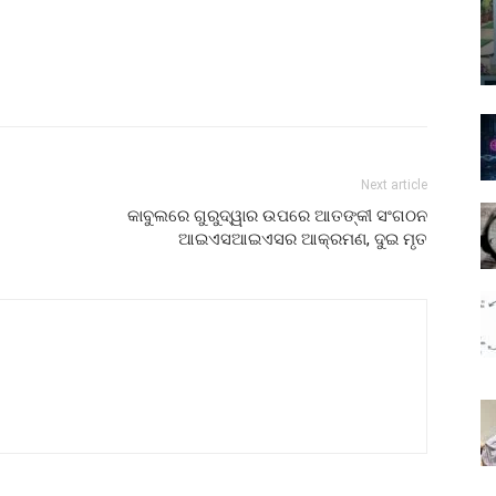
Next article
କାବୁଲରେ ଗୁରୁଦ୍ୱାର ଉପରେ ଆତଙ୍କୀ ସଂଗଠନ
ଆଇଏସଆଇଏସର ଆକ୍ରମଣ, ଦୁଇ ମୃତ