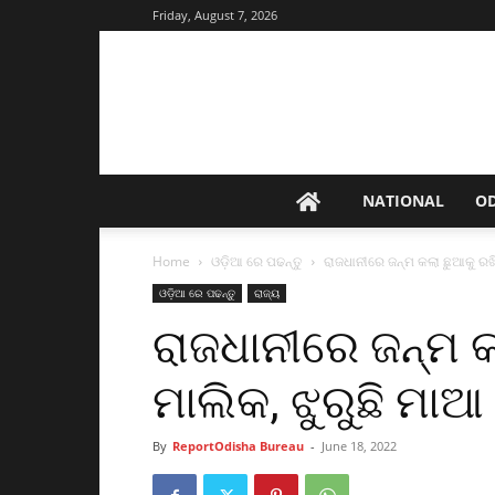
Friday, August 7, 2026
NATIONAL
O
Home
ଓଡ଼ିଆ ରେ ପଢନ୍ତୁ
ରାଜଧାନୀରେ ଜନ୍ମ କଲା ଛୁଆକୁ ରଖ
ଓଡ଼ିଆ ରେ ପଢନ୍ତୁ
ରାଜ୍ୟ
ରାଜଧାନୀରେ ଜନ୍ମ 
ମାଲିକ, ଝୁରୁଛି ମାଆ
By
ReportOdisha Bureau
-
June 18, 2022