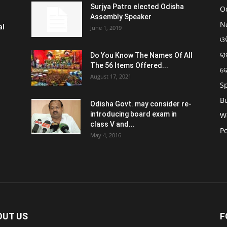
Surjya Patro elected Odisha
O
Assembly Speaker
N
al
June 1, 2019
ଓଡ
ରା
Do You Know The Names Of All
The 56 Items Offered...
ଦ
August 17, 2021
S
B
Odisha Govt. may consider re-
introducing board exam in
W
class V and...
Po
May 4, 2016
OUT US
F