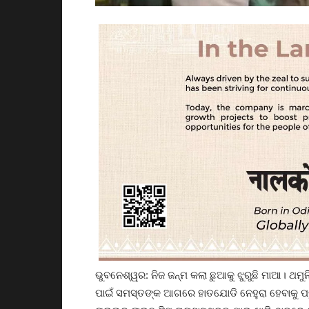
ଭୁବନେଶ୍ୱର: ନିଜ ଜନ୍ମ କଲା ଛୁଆକୁ ଝୁରୁଛି ମାଆ। ଥମୁନ
ପାଇଁ ସମସ୍ତଙ୍କ ଆଗରେ ହାତଯୋଡି ନେହୁରା ହେବାକୁ ପଡୁ