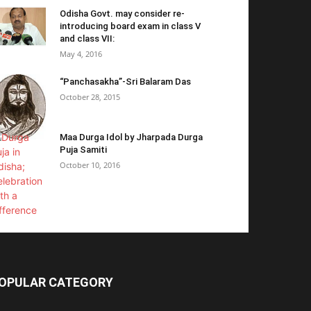
Odisha Govt. may consider re-
introducing board exam in class V
and class VII:
May 4, 2016
“Panchasakha”-Sri Balaram Das
October 28, 2015
Maa Durga Idol by Jharpada Durga
Puja Samiti
October 10, 2016
OPULAR CATEGORY