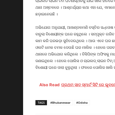
ଚାଇଲଡ ଲାଇନ ଟିମ ଘଟଣାସ୍ଥଳକୁ ଯାଇ ଖାଲି ହାତରେ ଫ
ଥାନା ଅଞ୍ଚଳରେ । ଆଶ୍ଚର୍ଯ୍ୟର କଥା ଏହା ଯେ, ଏମାନେ
ଛଡ଼ାଇନେଇଛି ।
ଅଭିଯୋଗ ଅନୁଯାୟୀ, ଆଖଣ୍ଡଳମଣି ବସ୍ତିର ସନ୍ତୋଷ ପ୍
ବାବୁଲା ବିଶୋୟୀଙ୍କ ଘରେ ରହୁଥିଲେ । ସମ୍ପୃକ୍ତ ଗରି
କାମ କରି ଘରଭଡ଼ା ସୁଝିଦେଉଥିଲେ । ଆଉ ଏବେ ଘର ଛାଡ଼ି
ଓଲଟି ଧମକ ଚମକ ଦେଉଛି ଘର ମାଲିକ । ହେଲେ ପରବର୍ତ
ଥାନାରେ ଅଭିଯୋଗ କରିଥିଲେ । ଡିସିପିଙ୍କ ଅଫିସକୁ ମ
ଜଣାଇଥିଲେ । ହେଲେ ପୋଲିସ ଓ ଚାଇଲଡ୍‌ ଲାଇନ ଟିମ୍‌ ଆ
ବିଶୋୟୀ ଘରେ ତାଲା ଝୁଲୁଥିଲା । ଫଳରେ ପୋଲିସ ଖାଲି 
Also Read
ପ୍ରଥମ ସାତ ସ୍ମାର୍ଟ ସିଟି ରେ ଭୁବ
TAGS
#Bhubaneswar
#Odisha