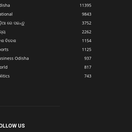
disha
11395
ational
9843
଼ିଆ ରେ ପଢନ୍ତୁ
3752
ଜ୍ୟ
2262
େଶ ବିଦେଶ
1154
ports
1125
usiness Odisha
937
orld
817
litics
743
OLLOW US