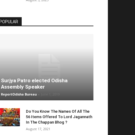
POPULAR
Surjya Patro elected Odisha
Assembly Speaker
ReportOdisha Bureau
-
June 1, 2019
Do You Know The Names Of All The
56 Items Offered To Lord Jagannath
In The Chappan Bhog ?
August 17, 2021