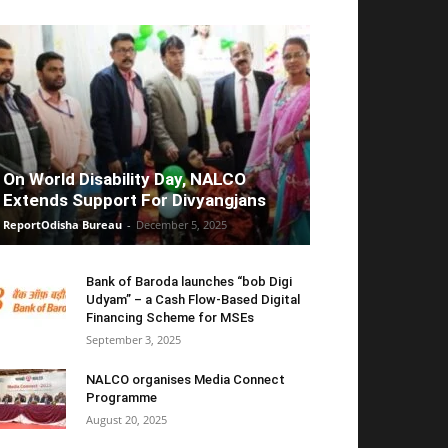
On World Disability Day, NALCO
Extends Support For Divyangjans
ReportOdisha Bureau
-
December 5, 2025
Bank of Baroda launches “bob Digi
Udyam” – a Cash Flow-Based Digital
Financing Scheme for MSEs
September 3, 2025
NALCO organises Media Connect
Programme
August 20, 2025