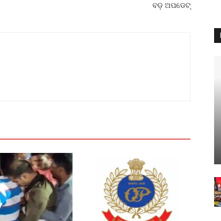
ବଡ଼ ଅପଡେଟ୍