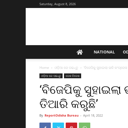
Saturday, August 8, 2026
NATIONAL
O
Home
ଓଡ଼ିଆ ରେ ପଢନ୍ତୁ
‘ବିଜେପିକୁ ସୁହାଇଲା ଭଳି କଂଗ୍ରେସ
ଓଡ଼ିଆ ରେ ପଢନ୍ତୁ
ଦେଶ ବିଦେଶ
‘ବିଜେପିକୁ ସୁହାଇଲ
ତିଆରି କରୁଛି’
By
ReportOdisha Bureau
-
April 18, 2022