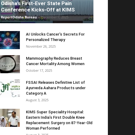
Odisha’s First-Ever State Pain
Conference Kicks-Off at KIMS
ReportOdisha Bureau
-
December 7, 2025
AI Unlocks Cancer’s Secrets For
Personalized Therapy
November 26, 2025
Mammography Reduces Breast
Cancer Mortality Among Women
October 17, 2025
FSSAI Releases Definitive List of
Ayurveda Aahara Products under
Category A
August 3, 2025
KIMS Super Speciality Hospital:
Eastern India’s First Double Knee
Replacement Surgery on 87-Year-Old
Woman Performed
August 3, 2025