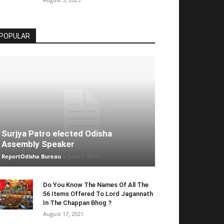
POPULAR
Surjya Patro elected Odisha
Assembly Speaker
ReportOdisha Bureau
-
June 1, 2019
Do You Know The Names Of All The
56 Items Offered To Lord Jagannath
In The Chappan Bhog ?
August 17, 2021