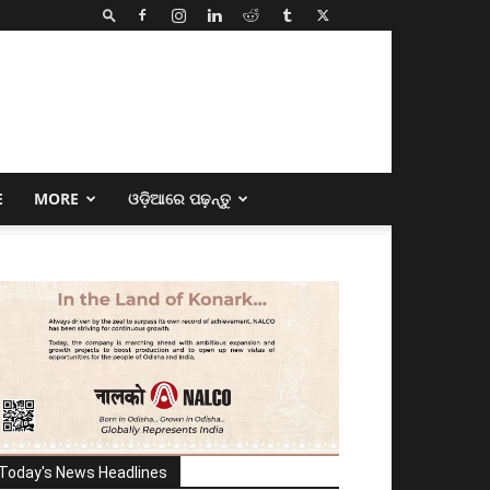
E
MORE
ଓଡ଼ିଆରେ ପଢ଼ନ୍ତୁ
Today's News Headlines