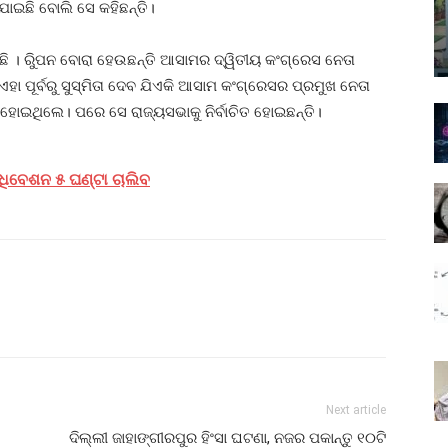
ଯାଇଛି ବୋଲି ସେ କହିଛନ୍ତି।
ଛି । ରିୁପନ ବୋରା ହେଉଛନ୍ତି ଆସାମର ଦ୍ୱିତୀୟ କଂଗ୍ରେସ ନେତା
ଏହା ପୂର୍ବରୁ ସୁସ୍ମିତା ଦେବ ଯିଏକି ଆସାମ କଂଗ୍ରେସର ପ୍ରମୁଖ ନେତା
ୋଇଥିଲେ। ପରେ ସେ ରାଜ୍ୟସଭାକୁ ନିର୍ବାଚିତ ହୋଇଛନ୍ତି।
ଧିବେଶନ ୫ ଘଣ୍ଟା ଚାଲିବ
Next article
ଦିଲ୍ଲୀ ଜାହାଙ୍ଗୀରପୁର ହିଂସା ଘଟଣା, ନଜର ପକାନ୍ତୁ ୧୦ଟି