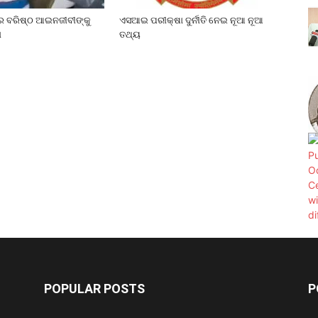
େ ବରିଷ୍ଠ ଆଇନଜୀବୀଙ୍କୁ
ଏସଆଇ ପରୀକ୍ଷା ଦୁର୍ନୀତି ନେଇ ନୂଆ ନୂଆ
ା
ତଥ୍ୟ
POPULAR POSTS
P