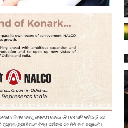
ବୋରା ରବିବାର ଦଳରୁ ଇସ୍ତଫା ଦେଇଛନ୍ତି। ସେ ଦାବି କରିଛନ୍ତି ଯେ
ଖ୍ୟମନ୍ତ୍ରୀ ହିମନ୍ତ ବିଶ୍ୱ ଶର୍ମାଙ୍କ ସହ ମିଶି କାମ କରୁଛନ୍ତି।