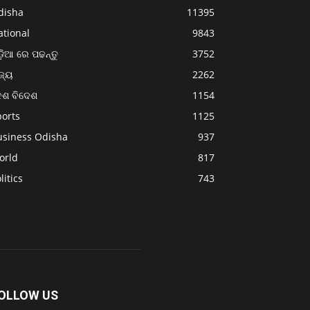
disha
11395
ational
9843
଼ିଆ ରେ ପଢନ୍ତୁ
3752
ଜ୍ୟ
2262
େଶ ବିଦେଶ
1154
ports
1125
usiness Odisha
937
orld
817
litics
743
OLLOW US