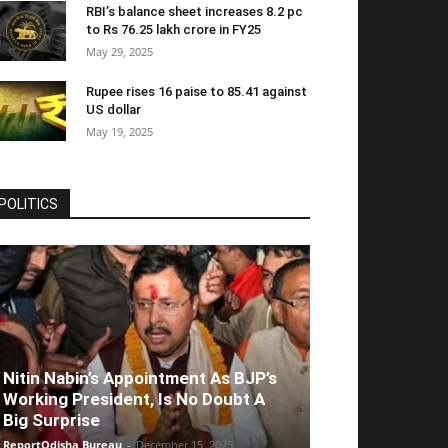
RBI’s balance sheet increases 8.2 pc
to Rs 76.25 lakh crore in FY25
May 29, 2025
Rupee rises 16 paise to 85.41 against
US dollar
May 19, 2025
POLITICS
Nitin Nabin’s Appointment As BJP’s
Working President, Is No Doubt A
Big Surprise
ReportOdisha Bureau
-
December 15, 2025