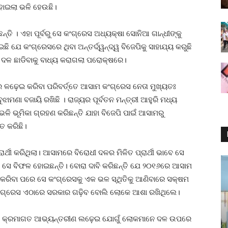
ହାଇଲା ଭଳି ହେଉଛି।
ି । ଏହା ପୂର୍ବରୁ ସେ କଂଗ୍ରେସ ଅଧ୍ୟକ୍ଷା ସୋନିଆ ଗାନ୍ଧୀଙ୍କୁ
 ଯେ କଂଗ୍ରେସରେ ଥିବା ଅନ୍ତର୍ଦ୍ୱନ୍ଦ୍ୱ ବିଜେପିକୁ ସାହାଯ୍ୟ କରୁଛି
ୁ ଦଳ ଛାଡିବାକୁ ବାଧ୍ୟ କରାଗଲା ପରୋକ୍ଷରେ।
 ଳଢ଼େଇ କରିବା ପରିବର୍ତ୍ତେ ଆସାମ କଂଗ୍ରେସ ନେତା ମୁଖ୍ୟତଃ
ଝାମଣା ବଜାୟି ରଖିଛି । ରାଜ୍ୟର ପୂର୍ବତନ ମନ୍ତ୍ରୀ ଆହୁରି ମଧ୍ୟ
ି ଭୂମିକା ଗ୍ରହଣ କରିଛନ୍ତି ଯାହା ବିଜେପି ପାଇଁ ଆସାମରୁ
ତ କରିଛି।
୍ଥୀ କରିଥିଲା। ଆସାମରେ ବିରୋଧୀ ଦଳର ମିଳିତ ପ୍ରାର୍ଥୀ ଭାବେ ସେ
ନ୍ତୁ ସେ ବିଫଳ ହୋଇଛନ୍ତି। ବୋରା ଦାବି କରିଛନ୍ତି ଯେ ୨୦୧୬ରେ ଆସାମ
କରିବା ପରେ ସେ କଂଗ୍ରେସକୁ ଏକ ଭଳ ସ୍ଥିତିକୁ ଆଣିବାରେ ସକ୍ଷମ
 କଂଗ୍ରେସ ଏଠାରେ ସରକାର ଗଢ଼ିବ ବୋଲି ଲୋକେ ଆଶା ରଖିଥିଲେ।
ଷ୍ଠୀର କ୍ରମାଗତ ଆଭ୍ୟନ୍ତରୀଣ ଲଢ଼େଇ ଯୋଗୁଁ ଲୋକମାନେ ଦଳ ଉପରେ