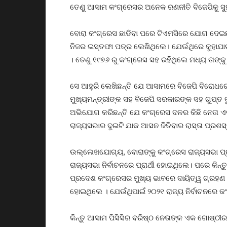
ତେଣୁ ଆସାମ କଂଗ୍ରେସର ଅନେକ ରଣନୀତି ବିଜେପିକୁ ସୁ
ବୋରା କଂଗ୍ରେସ ଛାଡିବା ପରେ ଟିଏମସିରେ ଯୋଗ ଦେଇଛନ୍ତ
ନିଜର ଇସ୍ତଫା ପତ୍ର ଲେଖିଥିଲେ। ଯେଉଁଥିରେ କୁହାଯାଇଛି
। ତେଣୁ ୧୯୭୬ ରୁ କଂଗ୍ରେସ ସହ ରହିଥିଲେ ମଧ୍ୟ ତାଙ୍କ
ସେ ଆହୁରି ଲେଖିଛନ୍ତି ଯେ ଆସାମରେ ବିଜେପି ବିରୋଧରେ
ମୁଖ୍ୟମନ୍ତ୍ରୀଙ୍କ ସହ ବିଜେପି ସରକାରଙ୍କ ସହ ଗୁପ୍ତ ବୁ
ଅଭିଯୋଗ କରିଛନ୍ତି ଯେ କଂଗ୍ରେସ ଦଳର କିଛି ନେତା ଏଭଳ
ରାଜ୍ୟସଭାର ଦୁଇଟି ଯାକ ଆସନ ଜିତିବାର ରାସ୍ତା ପ୍ରଶସ୍
ଉଲ୍ଲେଖଯୋଗ୍ୟ, ବୋରାଙ୍କୁ କଂଗ୍ରେସ ରାଜ୍ୟସଭା ପ୍ରାର
ରାଜ୍ୟସଭା ନିର୍ବାଚନରେ ପ୍ରାର୍ଥୀ ହୋଇଥିଲେ। ପରେ କି
ପ୍ରଦେଶ କଂଗ୍ରେସର ମୁଖ୍ୟ ଭାବରେ ଦାୟିତ୍ୱ ଗ୍ରହଣ 
ହୋଇଥିଲେ । ଯେଉଁଥିପାଇଁ ୨୦୨୧ ରାଜ୍ୟ ନିର୍ବାଚନରେ
କିନ୍ତୁ ଆସାମ ପିସିସିର ବରିଷ୍ଠ ନେତାଙ୍କ ଏକ ଗୋ