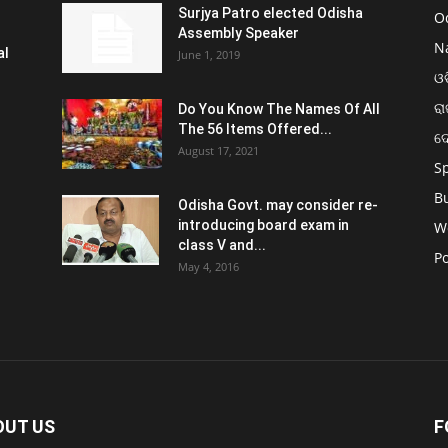
Surjya Patro elected Odisha
O
Assembly Speaker
N
al
June 1, 2019
ଓଡ
ରା
Do You Know The Names Of All
The 56 Items Offered...
ଦ
August 17, 2021
S
B
Odisha Govt. may consider re-
introducing board exam in
W
class V and...
Po
May 4, 2016
OUT US
F