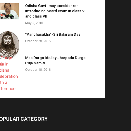
Odisha Govt. may consider re-
introducing board exam in class V
and class VII:
May 4, 2016
“Panchasakha”-Sri Balaram Das
October 28, 2015
Maa Durga Idol by Jharpada Durga
Puja Samiti
October 10, 2016
OPULAR CATEGORY