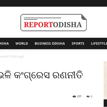
DISHA
WORLD
BUSINESS ODISHA
SPORTS
LIFESTYL
Report
 ରଣନୀତି ତିଆରି କରୁଛି’
ା ଭଳି କଂଗ୍ରେସ ରଣନୀତି
Odisha
377
0