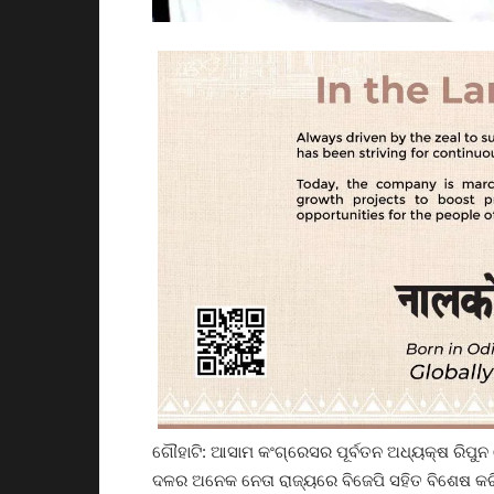
ଗୌହାଟି: ଆସାମ କଂଗ୍ରେସର ପୂର୍ବତନ ଅଧ୍ୟକ୍ଷ ରିପୁନ 
ଦଳର ଅନେକ ନେତା ରାଜ୍ୟରେ ବିଜେପି ସହିତ ବିଶେଷ କରି ମୁ