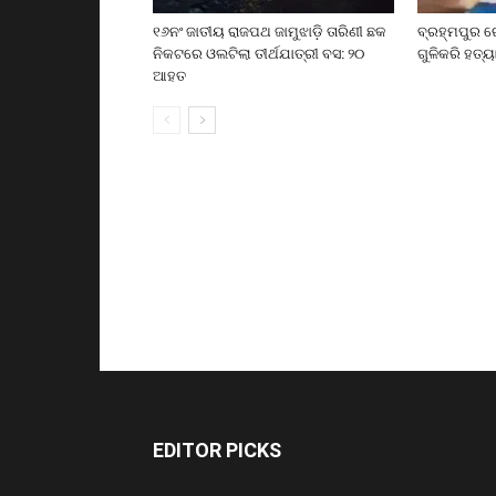
୧୬ନଂ ଜାତୀୟ ରାଜପଥ ଜାମୁଝାଡ଼ି ତାରିଣୀ ଛକ
ବ୍ରହ୍ମପୁର ର
ନିକଟରେ ଓଲଟିଲା ତୀର୍ଥଯାତ୍ରୀ ବସ: ୨୦
ଗୁଳିକରି ହତ୍ୟ
ଆହତ
EDITOR PICKS