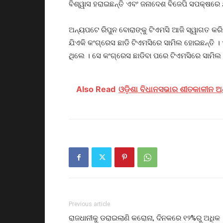
ବିଶ୍ୱାସ ହରାଇଛନ୍ତି ଏବଂ ଜନାଦେଶ ବିଜେପି ସପକ୍ଷରେ 
ଅନ୍ୟପଟେ ରିପୁନ ବୋରାଙ୍କୁ ଟିଏମସି ଆଜି ସ୍ୱାଗତ କରି
ଯିଏକି କଂଗ୍ରେସ ଛାଡି ଟିଏମସିରେ ସାମିଲ ହୋଇଛନ୍ତି । 
ଥିଲେ । ସେ କଂଗ୍ରେସ ଛାଡିବା ପରେ ଟିଏମସିରେ ସାମିଲ ହ
Also Read
ଓଡ଼ିଶା ବିଧାନସଭାର ଶୀତକାଳୀନ ଅ
Previous article
ରାଜଧାନୀକୁ ଡରାଇଲାଣି କରୋନା, ଦିନକରେ ୧୨%ରୁ ଅଧିକ