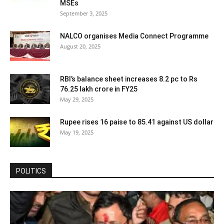
MSEs
September 3, 2025
NALCO organises Media Connect Programme
August 20, 2025
RBI’s balance sheet increases 8.2 pc to Rs
76.25 lakh crore in FY25
May 29, 2025
Rupee rises 16 paise to 85.41 against US dollar
May 19, 2025
POLITICS