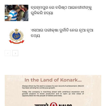
ବ୍ରହ୍ମପୁର ରେ ବରିଷ୍ଠ ଆଇନଜୀବୀଙ୍କୁ
ଗୁଳିକରି ହତ୍ୟା
ଏସଆଇ ପରୀକ୍ଷା ଦୁର୍ନୀତି ନେଇ ନୂଆ ନୂଆ
ତଥ୍ୟ