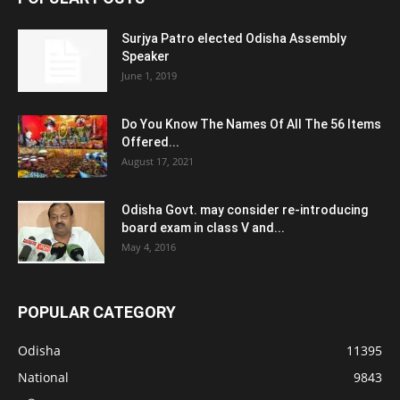
Surjya Patro elected Odisha Assembly
Speaker
June 1, 2019
Do You Know The Names Of All The 56 Items
Offered...
August 17, 2021
Odisha Govt. may consider re-introducing
board exam in class V and...
May 4, 2016
POPULAR CATEGORY
Odisha
11395
National
9843