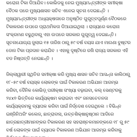
କରୋନା ଟିକା ଦିଆଯିବ। କୋଭିଡକୁ ନେଇ ମୁଖ୍ୟମନ୍ତ୍ରୀଙ୍କ ସମୀକ୍ଷା
ବୈଠକ ପରେ ମୁଖ୍ୟଶାସନ ସଚିବ ଏନେଇ ସୂଚନା ଦେଇଛନ୍ତି ।
ମୁଖ୍ୟମନ୍ତ୍ରୀଙ୍କ ଅଧ୍ୟକ୍ଷତାରେ ଅନୁଷ୍ଠିତ ଗୁରୁତ୍ବପୂର୍ଣ୍ଣ ବୈଠକରେ
ଟିକାକରଣ ଉପରେ ପ୍ରାଥମିକତା ଦିଆଯାଇଥିଲା । ରାଜ୍ୟରେ କରୋନା
ସଂକ୍ରମଣ ବଢୁଥିବାରୁ ଏହା ଉପରେ ସରକାର ଗୁରୁତ୍ୱ ଦେଇଛନ୍ତି।
ସୂଚନାଯୋଗ୍ୟ ଜୁଲାଇ ୧୫ ତାରିଖ ଠାରୁ ୫୯ ବର୍ଷ ବୟସ ଯାଏ ମାଗଣା ବୁଷ୍ଟର
ଡୋଜ ଟିକା ପ୍ରଦାନ କରାଯିବ । ଏହାକୁ ଦୃଷ୍ଟିରେ ରଖି ରାଜ୍ୟ ସରକାର ଏହି
ବଡ ନିଷ୍ପତ୍ତି ନେଇଛନ୍ତି ।
ଜିଲ୍ଲାୱାରୀ ସ୍ଥିତିର ସମୀକ୍ଷା କରି ମୁଖ୍ୟ ଶାସନ ସଚିବ ଆସନ୍ତା କାଲିଠାରୁ
୧୮-୫୯ ବର୍ଷ ବୟସ୍କ ଲୋକଙ୍କ ପାଇଁ ଟିକାକରଣ ଅଭିଯାନ ଆରମ୍ଭ
କରିବା, ଦୈନିକ କୋଭିଡ଼୍ ପରୀକ୍ଷା ସଂଖ୍ୟା ବଢ଼ାଇବା, କଲ୍ ସେଣ୍ଟରକୁ
୨୪x୭ ଭିତ୍ତିରେ କାର୍ଯ୍ୟକ୍ଷମ କରାଇବା ଏବଂ ଜନସଚେତନତା
କାର୍ଯ୍ୟକ୍ରମକୁ ବ୍ୟାପକ କରିବା ପାଇଁ ନିର୍ଦ୍ଦେଶ ଦେଇଥିଲେ । ବିଭିନ୍ନ
ଇଞ୍ଜିନିଅରିଂ କଲେଜ, ଛାତ୍ରାବାସ, ଉଚ୍ଚଶିକ୍ଷାନୁଷ୍ଠାନ ଆଦିରେ
ଛାତ୍ରଛାତ୍ରୀମାନଙ୍କର ଟିକାକରଣ ସହ ସହରାଞ୍ଚଳମାନଙ୍କରେ ୧୮ ରୁ ୫୯
ବର୍ଷ ଲୋକଙ୍କ ପାଇଁ ବ୍ୟାପକ ଟିକାକରଣ ଅଭିଯାନ ଆରମ୍ଭ କରିବାକୁ