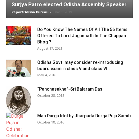
Surjya Patro elected Odisha Assembly Speaker
ReportOdisha Bureau
-
June 1, 2019
Do You Know The Names Of All The 56 Items
Offered To Lord Jagannath In The Chappan
Bhog ?
August 17, 2021
Odisha Govt. may consider re-introducing
board exam in class V and class VII:
May 4, 2016
“Panchasakha”-Sri Balaram Das
October 28, 2015
Maa Durga Idol by Jharpada Durga Puja Samiti
October 10, 2016