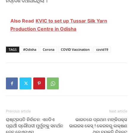
ନିର୍ଦ୍ଦେଶ ଦିଆଯାଇଥିଲା ।
Also Read
KVIC to set up Tussar Silk Yarn
Production Centre in Odisha
TAGS
#Odisha
Corona
COVID Vaccination
covid19
Previous article
Next article
ରାଷ୍ଟ୍ରପତି ନିର୍ବାଚନ: ଏନଡିଏ
ଭାରତରେ ପ୍ରଥମ ମଙ୍କିପକ୍ସ
ପ୍ରାର୍ଥୀ ଦ୍ରୌପଦୀ ମୁର୍ମୁଙ୍କୁ ସମର୍ଥନ
ଭାଇରସ କେସ୍ ! କେରଳରୁ ଲକ୍ଷଣ
ଦେବ ଜେଏମଏମ୍
ଥିବା ବ୍ୟକ୍ତି ଚିହ୍ନଟ