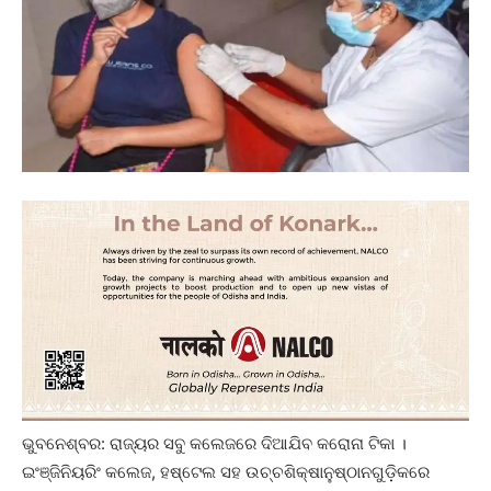
ଭୁବନେଶ୍ବର: ରାଜ୍ୟର ସବୁ କଲେଜରେ ଦିଆଯିବ କରୋନା ଟିକା ।
ଇଂଞ୍ଜିନିୟରିଂ କଲେଜ, ହଷ୍ଟେଲ ସହ ଉଚ୍ଚଶିକ୍ଷାନୁଷ୍ଠାନଗୁଡ଼ିକରେ