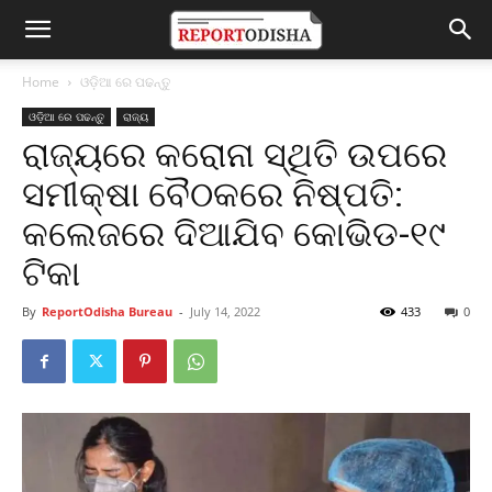
Home
ଓଡ଼ିଆ ରେ ପଢନ୍ତୁ
ଓଡ଼ିଆ ରେ ପଢନ୍ତୁ
ରାଜ୍ୟ
ରାଜ୍ୟରେ କରୋନା ସ୍ଥିତି ଉପରେ
ସମୀକ୍ଷା ବୈଠକରେ ନିଷ୍ପତି:
କଲେଜରେ ଦିଆଯିବ କୋଭିଡ-୧୯
ଟିକା
By
ReportOdisha Bureau
-
July 14, 2022
433
0