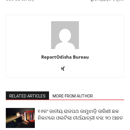
ReportOdisha Bureau
RELATED ARTICLES
MORE FROM AUTHOR
୧୬ନଂ ଜାତୀୟ ରାଜପଥ ଜାମୁଝାଡ଼ି ତାରିଣୀ ଛକ
ନିକଟରେ ଓଲଟିଲା ତୀର୍ଥଯାତ୍ରୀ ବସ: ୨୦ ଆହତ