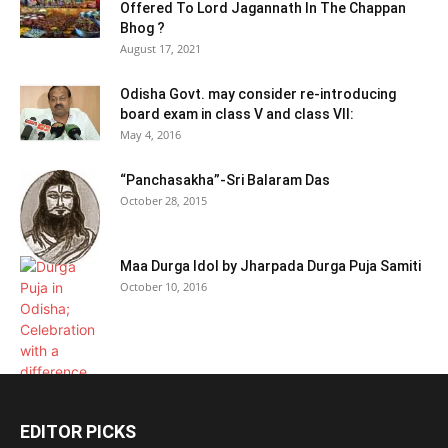
Offered To Lord Jagannath In The Chappan
Bhog ?
August 17, 2021
Odisha Govt. may consider re-introducing
board exam in class V and class VII:
May 4, 2016
“Panchasakha”-Sri Balaram Das
October 28, 2015
Maa Durga Idol by Jharpada Durga Puja Samiti
October 10, 2016
EDITOR PICKS