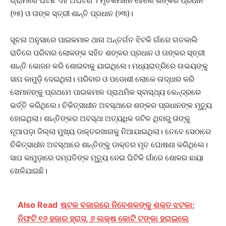
ଗ୍ରାମରେ ଘଟିଛି ଏହି ଅଘଟଣ । ମୃତକମାନେ ହେଲେ ଶଙ୍କର ପ୍ରଧାନ
(୨୫) ଓ ତାଙ୍କ ସ୍ତ୍ରୀ ଶାନ୍ତି ପ୍ରଧାନ (୨୩)।
ସୂଚନା ଅନୁସାରେ ପାଇକମାଳ ଥାନା ଅନ୍ତର୍ଗତ ଝିଟକି ଗାଁରେ ଗତକାଲି
ରାତିରେ ପରିବାର ଲୋକଙ୍କ ସହିତ ଶଙ୍କର ପ୍ରଧାନ ଓ ତାଙ୍କର ସ୍ତ୍ରୀ
ଶାନ୍ତି ଭୋଜନ କରି ଶୋଇବାକୁ ଯାଇଥିଲେ। ମଧ୍ୟରାତ୍ରିରେ ଉଭୟଙ୍କୁ
ସାପ କାମୁଡ଼ି ଦେଇଥିଲା। ପରିବାର ଓ ପଡୋଶୀ ଲୋକେ ଉଦ୍ଧାର କରି
ସେମାନଙ୍କୁ ପ୍ରଥମେ ପାଇକମାଳ ପ୍ରାଥମିକ ସ୍ବାସ୍ଥ୍ୟ କେନ୍ଦ୍ରରେ
ଭର୍ତ୍ତି କରିଥିଲେ। ଚିକିତ୍ସାଧୀନ ଅବସ୍ଥାରେ ଶଙ୍କର ପ୍ରଧାନଙ୍କ ମୃତ୍ୟୁ
ହୋଇଥିଲା। ଶାନ୍ତିଙ୍କର ଅବସ୍ଥା ଅତ୍ୟଧିକ ଜଟିଳ ଥିବାରୁ ତାଙ୍କୁ
ନୂଆପଡ଼ା ଜିଲ୍ଲା ମୁଖ୍ୟ ଡାକ୍ତରଖାନାକୁ ନିଆଯାଇଥିଲା। ତେବେ‌ ସେଠାରେ
ଚିକିତ୍ସାଧୀନ ଅବସ୍ଥାରେ ଶାନ୍ତିଙ୍କୁ ଡାକ୍ତର ମୃତ ଘୋଷଣା କରିଥିଲେ।
ସାପ କାମୁଡ଼ାରେ ଦମ୍ପତିଙ୍କ ମୃତ୍ୟୁ ନେଇ ଘିଟିକି ଗାଁରେ ଶୋକର ଛାୟା
ଖେଳିଯାଇଛି।
Also Read
ଷ୍ଟକ ବଜାରରେ ନିବେଶକଙ୍କୁ ଶକ୍ତ ଝଟକା;
ନିଫଟି ୧୬ ହଜାର ହ୍ରାସ, ୬ ଲକ୍ଷ କୋଟି ଟଙ୍କା ହରାଇଲେ