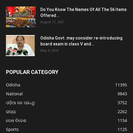
Do You Know The Names Of All The 56 Items
Offered...
August 17, 2021
Odisha Govt. may consider re-introducing
board exam in class V and...
May 4, 2016
POPULAR CATEGORY
Odisha
11395
National
9843
ଓଡ଼ିଆ ରେ ପଢନ୍ତୁ
3752
ରାଜ୍ୟ
2262
ଦେଶ ବିଦେଶ
1154
Sports
1125