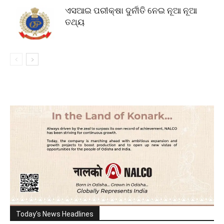
ଏସଆଇ ପରୀକ୍ଷା ଦୁର୍ନୀତି ନେଇ ନୂଆ ନୂଆ
ତଥ୍ୟ
Today's News Headlines