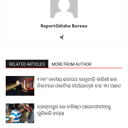
ReportOdisha Bureau
RELATED ARTICLES
MORE FROM AUTHOR
୧୬ନଂ ଜାତୀୟ ରାଜପଥ ଜାମୁଝାଡ଼ି ତାରିଣୀ ଛକ
ନିକଟରେ ଓଲଟିଲା ତୀର୍ଥଯାତ୍ରୀ ବସ: ୨୦ ଆହତ
ବ୍ରହ୍ମପୁର ରେ ବରିଷ୍ଠ ଆଇନଜୀବୀଙ୍କୁ
ଗୁଳିକରି ହତ୍ୟା