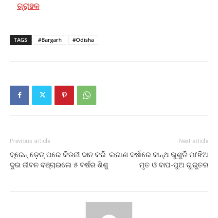
ଗ୍ରାହକ
TAGS
#Bargarh
#Odisha
Previous article
Next article
ବ୍ରେନ୍ ଡ଼େଡ୍ ପରେ କିଡନୀ ଦାନ କରି
ଲଗାଣ ବର୍ଷାରେ କାନ୍ଥ ଭୁଶୁଡି ମା’ଝିଅ
ଦୁଇ ଜୀବନ ବଞ୍ଚାଇଲେ ୫ ବର୍ଷର ଶିଶୁ
ମୃତ ଓ ବାପ-ପୁଅ ଗୁରୁତର