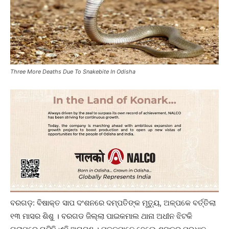
Three More Deaths Due To Snakebite In Odisha
ବରଗଡ଼: ବିଷାକ୍ତ ସାପ ଦଂଶନରେ ଦମ୍ପତିଙ୍କ ମୃତ୍ୟୁ, ଅଳ୍ପକେ ବର୍ତ୍ତିଲା
୧୩ ମାସର ଶିଶୁ । ବରଗଡ ଜିଲ୍ଲା ପାଇକମାଲ ଥାନା ଅଧୀନ ଝିଟକି