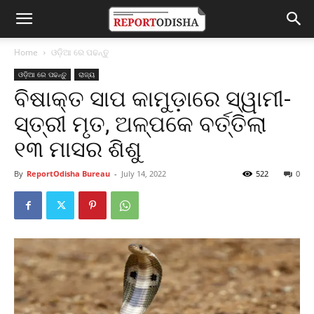
Home
ଓଡ଼ିଆ ରେ ପଢନ୍ତୁ
ଓଡ଼ିଆ ରେ ପଢନ୍ତୁ
ରାଜ୍ୟ
ବିଷାକ୍ତ ସାପ କାମୁଡ଼ାରେ ସ୍ୱାମୀ-
ସ୍ତ୍ରୀ ମୃତ, ଅଳ୍ପକେ ବର୍ତ୍ତିଲା
୧୩ ମାସର ଶିଶୁ
By
ReportOdisha Bureau
-
July 14, 2022
522
0