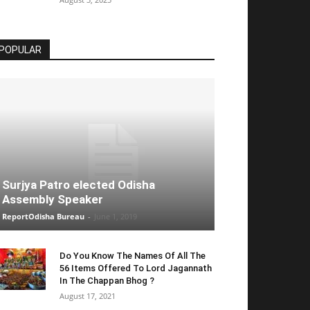
POPULAR
Surjya Patro elected Odisha
Assembly Speaker
ReportOdisha Bureau
-
June 1, 2019
Do You Know The Names Of All The
56 Items Offered To Lord Jagannath
In The Chappan Bhog ?
August 17, 2021