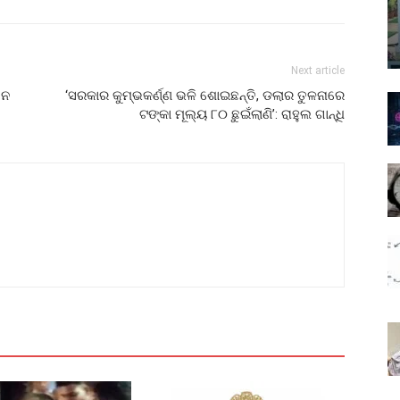
Next article
 ନ
‘ସରକାର କୁମ୍ଭକର୍ଣ୍ଣ ଭଳି ଶୋଇଛନ୍ତି, ଡଲାର ତୁଳନାରେ
ଟଙ୍କା ମୂଲ୍ୟ ୮୦ ଛୁଇଁଲାଣି’: ରାହୁଲ ଗାନ୍ଧି