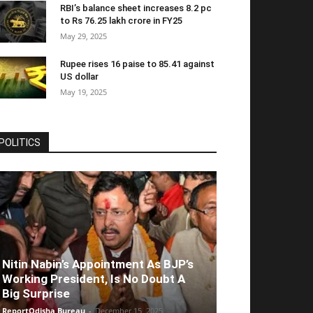
RBI’s balance sheet increases 8.2 pc
to Rs 76.25 lakh crore in FY25
May 29, 2025
Rupee rises 16 paise to 85.41 against
US dollar
May 19, 2025
POLITICS
Nitin Nabin’s Appointment As BJP’s
Working President, Is No Doubt A
Big Surprise
ReportOdisha Bureau
-
December 15, 2025