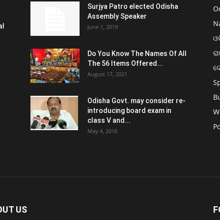
Surjya Patro elected Odisha
O
Assembly Speaker
N
al
June 1, 2019
ଓଡ
ରା
Do You Know The Names Of All
The 56 Items Offered...
ଦ
August 17, 2021
S
B
Odisha Govt. may consider re-
introducing board exam in
W
class V and...
Po
May 4, 2016
OUT US
F