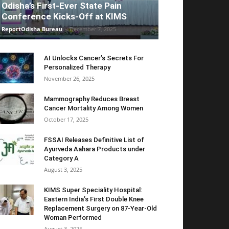
Odisha’s First-Ever State Pain
Conference Kicks-Off at KIMS
ReportOdisha Bureau
-
December 7, 2025
AI Unlocks Cancer’s Secrets For
Personalized Therapy
November 26, 2025
Mammography Reduces Breast
Cancer Mortality Among Women
October 17, 2025
FSSAI Releases Definitive List of
Ayurveda Aahara Products under
Category A
August 3, 2025
KIMS Super Speciality Hospital:
Eastern India’s First Double Knee
Replacement Surgery on 87-Year-Old
Woman Performed
August 3, 2025