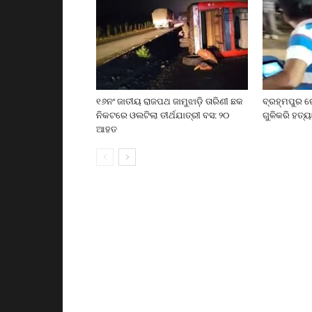
୧୬ନଂ ଜାତୀୟ ରାଜପଥ ଜାମୁଝାଡ଼ି ତାରିଣୀ ଛକ
ବ୍ରହ୍ମପୁର ର
ନିକଟରେ ଓଲଟିଲା ତୀର୍ଥଯାତ୍ରୀ ବସ: ୨୦
ଗୁଳିକରି ହତ୍ୟ
ଆହତ