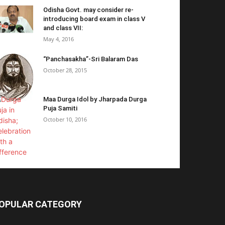
Odisha Govt. may consider re-
introducing board exam in class V
and class VII:
May 4, 2016
“Panchasakha”-Sri Balaram Das
October 28, 2015
Maa Durga Idol by Jharpada Durga
Puja Samiti
October 10, 2016
OPULAR CATEGORY