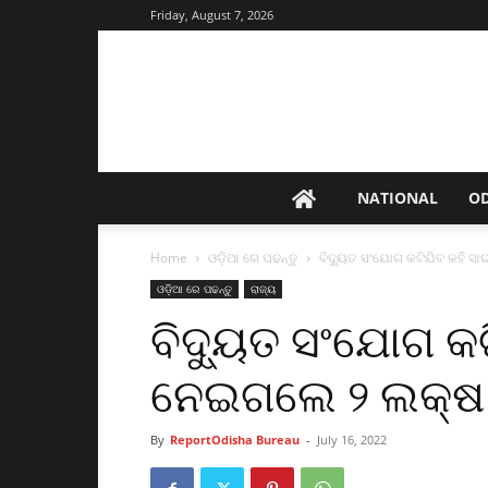
Friday, August 7, 2026
NATIONAL
O
Home
ଓଡ଼ିଆ ରେ ପଢନ୍ତୁ
ବିଦ୍ୟୁତ ସଂଯୋଗ କଟିଯିବ କହି 
ଓଡ଼ିଆ ରେ ପଢନ୍ତୁ
ରାଜ୍ୟ
ବିଦ୍ୟୁତ ସଂଯୋଗ କ
ନେଇଗଲେ ୨ ଲକ୍ଷ
By
ReportOdisha Bureau
-
July 16, 2022