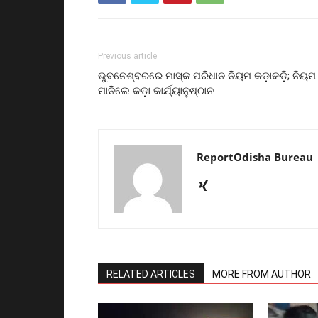
Previous article
ଭୁବନେଶ୍ବରରେ ମାସ୍କ ପରିଧାନ ନିୟମ କଡ଼ାକଡ଼ି; ନିୟମ
ମାନିଲେ କଡ଼ା କାର୍ଯ୍ୟାନୁଷ୍ଠାନ
ReportOdisha Bureau
RELATED ARTICLES
MORE FROM AUTHOR