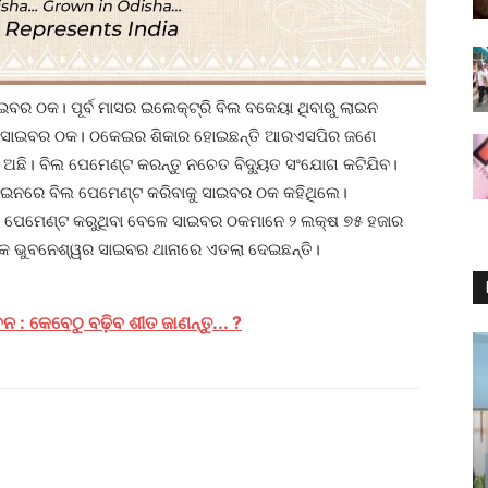
ଇବର ଠକ। ପୂର୍ବ ମାସର ଇଲେକ୍ଟ୍ରି ବିଲ ବକେୟା ଥିବାରୁ ଲାଇନ
ନ୍ତି ସାଇବର ଠକ। ଠକେଇର ଶିକାର ହୋଇଛନ୍ତି ଆରଏସପିର ଜଣେ
କେୟା ଅଛି। ବିଲ ପେମେଣ୍ଟ କରନ୍ତୁ ନଚେତ ବିଦ୍ୟୁତ ସଂଯୋଗ କଟିଯିବ।
ଲାଇନରେ ବିଲ ପେମେଣ୍ଟ କରିବାକୁ ସାଇବର ଠକ କହିଥିଲେ।
୍ ପେମେଣ୍ଟ କରୁଥିବା ବେଳେ ସାଇବର ଠକମାନେ ୨ ଲକ୍ଷ ୭୫ ହଜାର
ଜଣକ ଭୁବନେଶ୍ୱର ସାଇବର ଥାନାରେ ଏତଲା ଦେଇଛନ୍ତି।
 : କେବେଠୁ ବଢ଼ିବ ଶୀତ ଜାଣନ୍ତୁ... ?