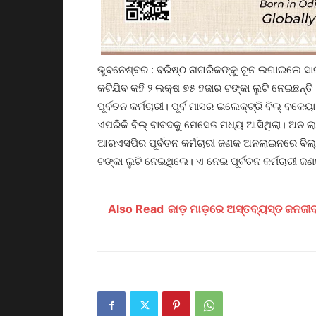
ଭୁବନେଶ୍ବର : ବରିଷ୍ଠ ନାଗରିକଙ୍କୁ ଚୂନ ଲଗାଇଲେ ସା
କଟିଯିବ କହି ୨ ଲକ୍ଷ ୭୫ ହଜାର ଟଙ୍କା ଲୁଟି ନେଇଛ
ପୂର୍ବତନ କର୍ମଚାରୀ। ପୂର୍ବ ମାସର ଇଲେକ୍ଟ୍ରି ବିଲ୍ ବ
ଏପରିକି ବିଲ୍ ବାବଦକୁ ମେସେଜ ମଧ୍ୟ ଆସିଥିଲା। ଅନ 
ଆରଏସପିର ପୂର୍ବତନ କର୍ମଚାରୀ ଜଣକ ଅନଲାଇନରେ ବିଲ
ଟଙ୍କା ଲୁଟି ନେଇଥିଲେ। ଏ ନେଇ ପୂର୍ବତନ କର୍ମଚାରୀ 
Also Read
ଜାଡ଼ ମାଡ଼ରେ ଅସ୍ତବ୍ୟସ୍ତ ଜନଜୀବନ