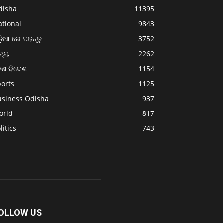
disha
11395
ational
9843
଼ିଆ ରେ ପଢନ୍ତୁ
3752
ଜ୍ୟ
2262
େଶ ବିଦେଶ
1154
ports
1125
usiness Odisha
937
orld
817
litics
743
OLLOW US