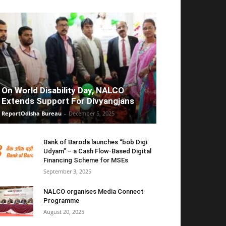
On World Disability Day, NALCO
Extends Support For Divyangjans
ReportOdisha Bureau
-
December 5, 2025
Bank of Baroda launches “bob Digi
Udyam” – a Cash Flow-Based Digital
Financing Scheme for MSEs
September 3, 2025
NALCO organises Media Connect
Programme
August 20, 2025