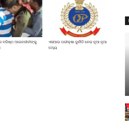
େ ବରିଷ୍ଠ ଆଇନଜୀବୀଙ୍କୁ
ଏସଆଇ ପରୀକ୍ଷା ଦୁର୍ନୀତି ନେଇ ନୂଆ ନୂଆ
ା
ତଥ୍ୟ