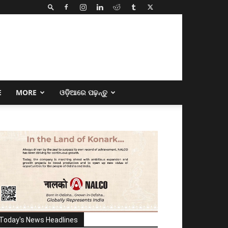
E
MORE
ଓଡ଼ିଆରେ ପଢ଼ନ୍ତୁ
Today's News Headlines