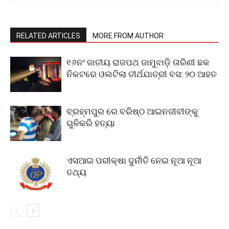
RELATED ARTICLES
MORE FROM AUTHOR
୧୬ନଂ ଜାତୀୟ ରାଜପଥ ଜାମୁଝାଡ଼ି ତାରିଣୀ ଛକ
ନିକଟରେ ଓଲଟିଲା ତୀର୍ଥଯାତ୍ରୀ ବସ: ୨୦ ଆହତ
ବ୍ରହ୍ମପୁର ରେ ବରିଷ୍ଠ ଆଇନଜୀବୀଙ୍କୁ
ଗୁଳିକରି ହତ୍ୟା
ଏସଆଇ ପରୀକ୍ଷା ଦୁର୍ନୀତି ନେଇ ନୂଆ ନୂଆ
ତଥ୍ୟ