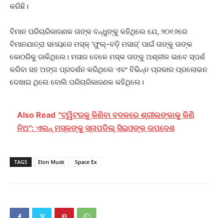
କରିଛି।
ବିମାନ ପରିଚାରିକାଜଣକ ତାଙ୍କ ବନ୍ଧୁଙ୍କୁ କହି‌ଥିଲେ ଯେ, ୨୦୧୬ରେ
ବିମାନଯାତ୍ରା ସମୟରେ ମସ୍କ୍‌ ‘ଫୁଲ୍‌-ବଡ଼ି ମସାଜ୍‌’ ପାଇଁ ତାଙ୍କୁ ତାଙ୍କ
କୋଠରିକୁ ଡାକିଥିଲେ। ମସାଜ ବେଳେ ମସ୍କ ତାଙ୍କୁ ଅଶ୍ଳୀଳ ଭାବେ ସ୍ପର୍ଶ
କରିବା ସହ ଅଙ୍ଗ ପ୍ରଦର୍ଶନ କରିଥିଲେ ଏବଂ ବିଭିନ୍ନ ପ୍ରକାର ପ୍ରଲୋଭନ
ଦେଖାଇ ଥିଲେ ବୋଲି ପରିଚାରିକାଜଣକ କହିଥିଲେ।
Also Read
"ଟ୍ୱିଟରକୁ କିଣିବା ବଦଳରେ ଶ୍ରୀଲଙ୍କାକୁ କିଣି
ନିଅ": ଏଲନ୍‌ ମସ୍କଙ୍କୁ ସ୍ନାପଡିଲ୍‌ ସିଇଓଙ୍କ ଉପଦେଶ
TAGS
Elon Musk
Space Ex