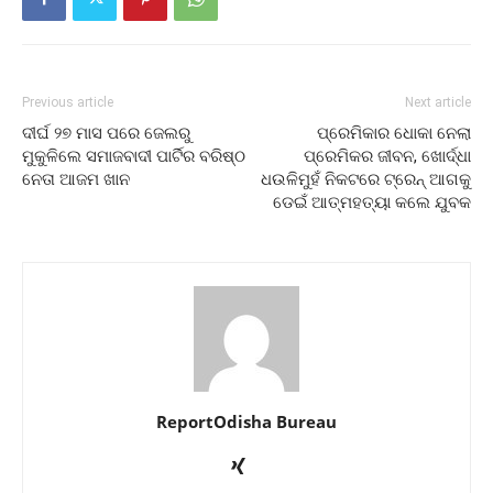
Previous article
Next article
ଦୀର୍ଘ ୨୭ ମାସ ପରେ ଜେଲରୁ
ପ୍ରେମିକାର ଧୋକା ନେଲା
ମୁକୁଳିଲେ ସମାଜବାଦୀ ପାର୍ଟିର ବରିଷ୍ଠ
ପ୍ରେମିକର ଜୀବନ, ଖୋର୍ଦ୍ଧା
ନେତା ଆଜମ ଖାନ
ଧଉଳିମୁହଁ ନିକଟରେ ଟ୍ରେନ୍‌ ଆଗକୁ
ଡେଇଁ ଆତ୍ମହତ୍ୟା କଲେ ଯୁବକ
ReportOdisha Bureau