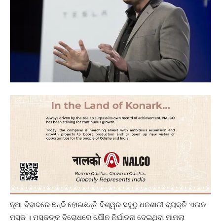
ନୂଆ ବିବାଦରେ ଛନ୍ଦି ହୋଇଛନ୍ତି ବିଶ୍ୱର ସବୁଠୁ ଧନଶାଳୀ ବ୍ୟକ୍ତି ଏଲନ
ମସ୍କ । ମସ୍କଙ୍କ ବିରୋଧରେ ଯୌନ ନିର୍ଯାତନା ଦେଇଥିବା ମାମଲା