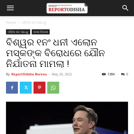
Home
ଓଡ଼ିଆ ରେ ପଢନ୍ତୁ
ଓଡ଼ିଆ ରେ ପଢନ୍ତୁ
ଦେଶ ବିଦେଶ
ବିଶ୍ୱର ୧ନଂ ଧନୀ ଏଲୋନ
ମସ୍କଙ୍କ ବିରୋଧରେ ଯୌନ
ନିର୍ଯାତନା ମାମଲା !
By
ReportOdisha Bureau
-
May 20, 2022
1384
0