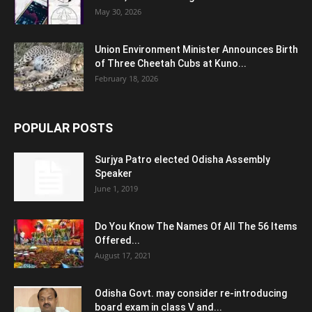
May 30, 2026
Union Environment Minister Announces Birth
of Three Cheetah Cubs at Kuno...
February 18, 2026
POPULAR POSTS
Surjya Patro elected Odisha Assembly
Speaker
June 1, 2019
Do You Know The Names Of All The 56 Items
Offered...
August 17, 2021
Odisha Govt. may consider re-introducing
board exam in class V and...