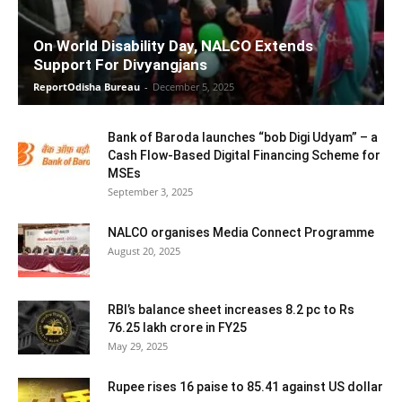
On World Disability Day, NALCO Extends
Support For Divyangjans
ReportOdisha Bureau
-
December 5, 2025
Bank of Baroda launches “bob Digi Udyam” – a
Cash Flow-Based Digital Financing Scheme for
MSEs
September 3, 2025
NALCO organises Media Connect Programme
August 20, 2025
RBI’s balance sheet increases 8.2 pc to Rs
76.25 lakh crore in FY25
May 29, 2025
Rupee rises 16 paise to 85.41 against US dollar