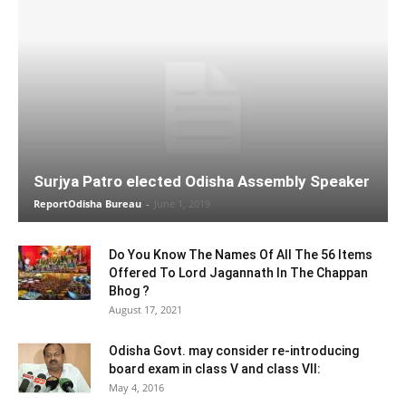
Surjya Patro elected Odisha Assembly Speaker
ReportOdisha Bureau
-
June 1, 2019
Do You Know The Names Of All The 56 Items
Offered To Lord Jagannath In The Chappan
Bhog ?
August 17, 2021
Odisha Govt. may consider re-introducing
board exam in class V and class VII:
May 4, 2016