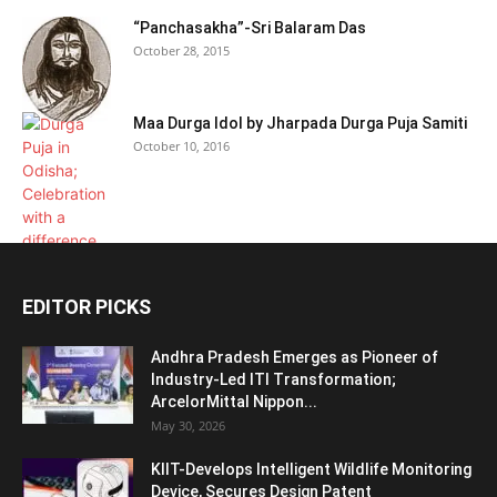
“Panchasakha”-Sri Balaram Das
October 28, 2015
Maa Durga Idol by Jharpada Durga Puja Samiti
October 10, 2016
EDITOR PICKS
Andhra Pradesh Emerges as Pioneer of
Industry-Led ITI Transformation;
ArcelorMittal Nippon...
May 30, 2026
KIIT-Develops Intelligent Wildlife Monitoring
Device, Secures Design Patent