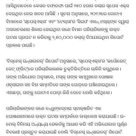
ଆସିଥିବାବେଳେ କେସର ଦଫାରଫା ପାଇଁ ୨୫୦ ହଜାର ଡଲାର ସ୍ପେସ ଏକ୍ସ
ଦେଇଥିବା ନେଇ ଖବର ଆସିଛି । ସୂଚନା ଅନୁସାରେ, ୨୦୧୬ରେ ଗୋଟାଏ
ବିମାନରେ ‘ସ୍ପେସ୍‌ଏକ୍ସ’ ଏବଂ ‘ଟେଲ୍‌ସା’ର ‘ସିଇଓ’ ଏଲନ୍‌ ମସ୍କ୍‌ଙ୍କ ଦ୍ୱାରା
ଅସଦାଚରଣର ଶିକାର ହୋଇଥିବା ଜଣେ ବିମାନ ପରିଚାରିକାଙ୍କୁ ଉକ୍ତ
ଘଟଣା ପ୍ରଘଟ ନ କରିବାକୁ ୨,୫୦,୦୦୦ ଡଲାର୍‌ ଦିଆଯାଇଥିବା ରିପୋର୍ଟ
ପ୍ରକାଶ ପାଇଛି।
‘ବିଜ୍‌ନେସ୍‌ ଇନ୍‌ସାଇଡର୍‌’ ରିପୋର୍ଟ ଅନୁସାରେ, ‘ସ୍ପେସ୍‌ଏକ୍ସ’ର ‘କର୍ପୋରେଟ୍‌
ଜେଟ୍‌ ଫ୍ଲିଟ୍‌’ରେ ପରିଚାରିକାଜଣକ ଚୁକ୍ତିଭିତ୍ତିରେ ଚାକିରି କରୁଥିଲେ।
‌ତାଙ୍କ ଅଭିଯୋଗ ଅନୁସାରେ, ମସ୍କ୍‌ ତାଙ୍କ ସମ୍ମୁଖରେ ପୋଷାକ
ଓହ୍ଲାଇବା ସହ ବିନା ସମ୍ମତିରେ ତାଙ୍କ ଗୋଡ଼‌ରେ ଘଷିହୋଇଥିଲେ।
ଏହାଛଡ଼ା, ତାଙ୍କୁ ଗୋଟାଏ ଘୋଡ଼ା କିଣି ଦେବେ ବୋଲି କହିଥିଲେ।
ପରିଚାରିକାଙ୍କର ଜଣେ ବନ୍ଧୁଙ୍କଦ୍ବାରା ସ୍ବାକ୍ଷରିତ ଏକ
ଘୋଷଣାନାମାରେ ଉକ୍ତ ଘଟଣା ସମ୍ପର୍କରେ ଉଲ୍ଲେଖ କରାଯାଇଛି। ଇ-
ମେଲ୍‌ ବିନିମୟ ଅନ୍ୟାନ୍ୟ ରେକର୍ଡକୁ ଆଧାର କରି ଏହି ଅଭିଯୋଗର ପୂର୍ଣ୍ଣ
ବିବରଣୀ ପ୍ରସ୍ତୁତ କରାଯାଇଛି ବ‌ୋଲି ‘ବିଜ୍‌ନେସ୍‌ ଇନ୍‌ସାଇଡର୍‌’ ରିପୋର୍ଟ