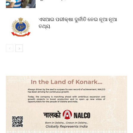
ଏସଆଇ ପରୀକ୍ଷା ଦୁର୍ନୀତି ନେଇ ନୂଆ ନୂଆ
ତଥ୍ୟ