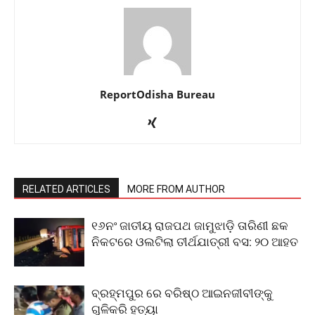
ReportOdisha Bureau
RELATED ARTICLES
MORE FROM AUTHOR
୧୬ନଂ ଜାତୀୟ ରାଜପଥ ଜାମୁଝାଡ଼ି ତାରିଣୀ ଛକ
ନିକଟରେ ଓଲଟିଲା ତୀର୍ଥଯାତ୍ରୀ ବସ: ୨୦ ଆହତ
ବ୍ରହ୍ମପୁର ରେ ବରିଷ୍ଠ ଆଇନଜୀବୀଙ୍କୁ
ଗୁଳିକରି ହତ୍ୟା