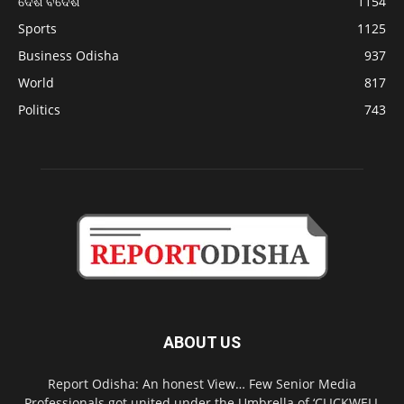
ଦେଶ ବିଦେଶ
1154
Sports
1125
Business Odisha
937
World
817
Politics
743
ABOUT US
Report Odisha: An honest View… Few Senior Media
Professionals got united under the Umbrella of ‘CLICKWELL