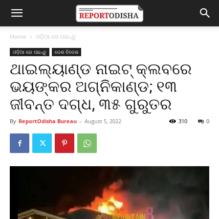
Home
ଓଡ଼ିଆ ରେ ପଢନ୍ତୁ
ଓଡ଼ିଆ ରେ ପଢନ୍ତୁ
ଦେଶ ବିଦେଶ
ଥାଇଲ୍ୟାଣ୍ଡ ନାଇଟ୍ କ୍ଲବରେ
ଭୟଙ୍କର ଅଗ୍ନିକାଣ୍ଡ; ୧୩
ଜୀବନ୍ତ ଦଗ୍ଧ, ୩୫ ଗୁରୁତର
By
ReportOdisha Bureau
-
August 5, 2022
310
0