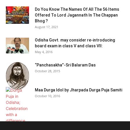
Do You Know The Names Of All The 56 Items
Offered To Lord Jagannath In The Chappan
Bhog ?
August 17, 2021
Odisha Govt. may consider re-introducing
board exam in class V and class VII:
May 4, 2016
“Panchasakha”-Sri Balaram Das
October 28, 2015
Maa Durga Idol by Jharpada Durga Puja Samiti
October 10, 2016