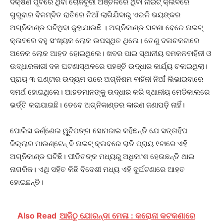
ଦକ୍ଷିଣ ପୂର୍ବରେ ଥିବା ଚୋନବୁରୀ ଅଞ୍ଚଳରେ ଥିବା ନାଇଟ୍ କ୍ଲବରେ
ଗୁରୁବାର ବିଳମ୍ବିତ ରାତିରେ ନିଆଁ ଲାଗିଯିବାରୁ ଏଭଳି ଭୟଙ୍କର
ଅଗ୍ନିକାଣ୍ଡ ଘଟିଥିବା କୁହାଯାଉଛି । ଅଗ୍ନିକାଣ୍ଡ ଘଟଣା ବେଳେ ନାଇଟ୍
କ୍ଲବରେ ବହୁ ସଂଖ୍ୟକ ଲୋକ ଉପସ୍ଥିତ ଥିଲେ। ତେଣୁ ଦଳାଚକଟାରେ
ଅନେକ ଲୋକ ଆହତ ହୋଇଥିଲେ। ଖବର ପାଇ ସ୍ଥାନୀୟ ଦମକଳବାହିନୀ ଓ
ଉଦ୍ଧାରକାରୀ ଦଳ ଘଟଣାସ୍ଥଳରେ ପହଞ୍ଚି ଉଦ୍ଧାର କାର୍ଯ୍ୟ ଚଳାଇଥିଲା।
ପ୍ରାୟ ୩ ଘଣ୍ଟାର ଉଦ୍ୟମ ପରେ ଅଗ୍ନିଶମ ବାହିନୀ ନିଆଁ ଲିଭାଇବାରେ
ସମର୍ଥ ହୋଇଥିଲେ। ଆହତମାନଙ୍କୁ ଉଦ୍ଧାର କରି ସ୍ଥାନୀୟ ମେଡିକାଲରେ
ଭର୍ତ୍ତି କରାଯାଇଛି। ତେବେ ଅଗ୍ନିକାଣ୍ଡର କାରଣ ଜଣାପଡ଼ି ନାହିଁ।
ପୋଲିସ କର୍ଣ୍ଣେଲ ୱୁଟିପଙ୍ଗ ସୋମଜାଇ କହିଛନ୍ତି ଯେ ସତ୍ତାହିପ
ଜିଲ୍ଲାର ମାଉଣ୍ଟେନ୍ ବି ନାଇଟ୍ କ୍ଲବରେ ରାତି ପ୍ରାୟ ୧ଟାରେ ଏହି
ଅଗ୍ନିକାଣ୍ଡ ଘଟିଛି। ପୀଡିତଙ୍କ ମଧ୍ୟରୁ ଅଧିକାଂଶ ହେଉଛନ୍ତି ଥାଇ
ନାଗରିକ। ଏଥି ସହିତ କିଛି ବିଦେଶୀ ମଧ୍ୟ ଏହି ଦୁର୍ଘଟଣାରେ ଆହତ
ହୋଇଛନ୍ତି।
Also Read
ଆଜିଠୁ ଯୋରନ୍ଦା ମେଳା : କରୋନା କଟକଣାରେ