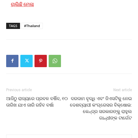
ଚାଲିଛି ମେଳା
TAGS
#Thailand
Previous article
Next article
ଆଜିଠୁ ରାଜ୍ୟରେ ପ୍ରବଳ ବର୍ଷିବ, ୧୦
ଦରଦାମ ବୃଦ୍ଧି ଏବଂ ଜିଏସଟିକୁ ନେଇ
ତାରିଖ ଯାଏ ଜାରି ରହିବ ବର୍ଷା
ଦେଶବ୍ୟାପୀ କଂଗ୍ରେସର ବିକ୍ଷୋଭ:
କେନ୍ଦ୍ର ସରକାରଙ୍କୁ ରାହୁଲ
ଗାନ୍ଧୀଙ୍କ ଟାର୍ଗେଟ