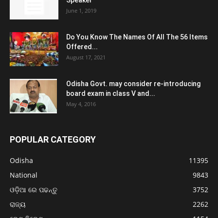
Speaker
June 1, 2019
Do You Know The Names Of All The 56 Items
Offered...
August 17, 2021
Odisha Govt. may consider re-introducing
board exam in class V and...
May 4, 2016
POPULAR CATEGORY
Odisha
11395
National
9843
ଓଡ଼ିଆ ରେ ପଢନ୍ତୁ
3752
ରାଜ୍ୟ
2262