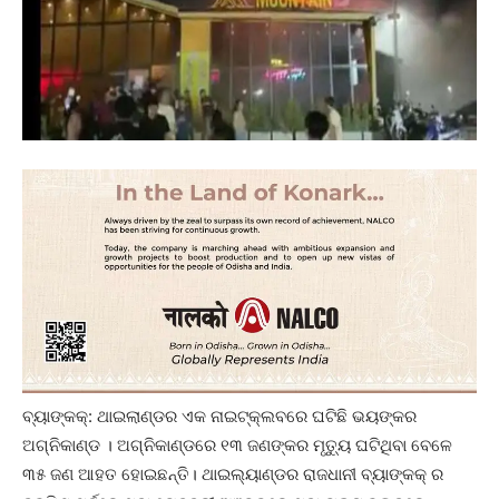
ବ୍ୟାଙ୍କକ୍: ଥାଇଲାଣ୍ଡର ଏକ ନାଇଟ୍‌କ୍ଲବରେ ଘଟିଛି ଭୟଙ୍କର
ଅଗ୍ନିକାଣ୍ଡ । ଅଗ୍ନିକାଣ୍ଡରେ ୧୩ ଜଣଙ୍କର ମୃତ୍ୟୁ ଘଟିଥିବା ବେଳେ
୩୫ ଜଣ ଆହତ ହୋଇଛନ୍ତି। ଥାଇଲ୍ୟାଣ୍ଡର ରାଜଧାନୀ ବ୍ୟାଙ୍କକ୍ ର