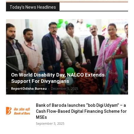
Today's News Headlines
On World Disability Day, NALCO Extends
Support For Divyangjans
ReportOdisha Bureau
-
December 5, 2025
Bank of Baroda launches “bob Digi Udyam” – a
Cash Flow-Based Digital Financing Scheme for
MSEs
September 3, 2025