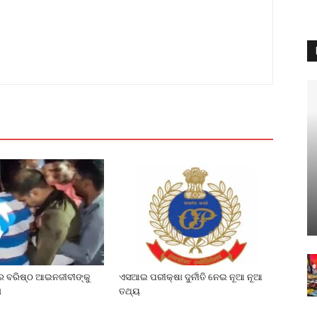
େ ବରିଷ୍ଠ ଆଇନଜୀବୀଙ୍କୁ
ଏସଆଇ ପରୀକ୍ଷା ଦୁର୍ନୀତି ନେଇ ନୂଆ ନୂଆ
ା
ତଥ୍ୟ