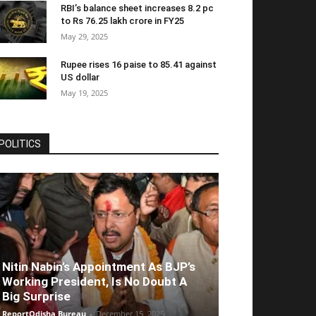
RBI’s balance sheet increases 8.2 pc
to Rs 76.25 lakh crore in FY25
May 29, 2025
Rupee rises 16 paise to 85.41 against
US dollar
May 19, 2025
POLITICS
Nitin Nabin’s Appointment As BJP’s
Working President, Is No Doubt A
Big Surprise
ReportOdisha Bureau
-
December 15, 2025