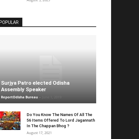
POPULAR
Surjya Patro elected Odisha
Assembly Speaker
ReportOdisha Bureau
-
June 1, 2019
Do You Know The Names Of All The
56 Items Offered To Lord Jagannath
In The Chappan Bhog ?
August 17, 2021