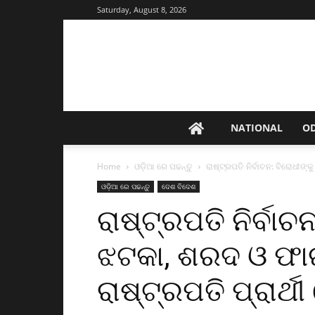
Saturday, August 8, 2026
NATIONAL
O
Home
ଓଡ଼ିଆ ରେ ପଢନ୍ତୁ
ରାଷ୍ଟ୍ରପତି ନିର୍ବାଚନ: ବିରୋଧୀଙ୍କ
ଓଡ଼ିଆ ରେ ପଢନ୍ତୁ
ଦେଶ ବିଦେଶ
ରାଷ୍ଟ୍ରପତି ନିର୍ବାଚ
ଝଟକା, ଶରଦ ଓ ଫା
ରାଷ୍ଟ୍ରପତି ପ୍ରାର୍