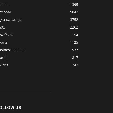
disha
11395
ational
9843
଼ିଆ ରେ ପଢନ୍ତୁ
3752
ଜ୍ୟ
2262
େଶ ବିଦେଶ
1154
ports
1125
usiness Odisha
937
orld
817
litics
743
OLLOW US