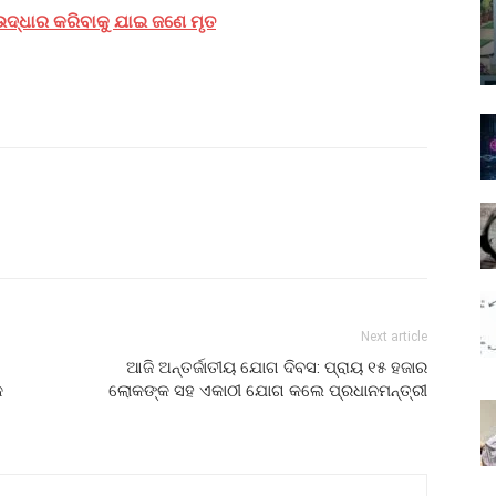
ଉଦ୍ଧାର କରିବାକୁ ଯାଇ ଜଣେ ମୃତ
Next article
ଆଜି ଅନ୍ତର୍ଜାତୀୟ ଯୋଗ ଦିବସ: ପ୍ରାୟ ୧୫ ହଜାର
କ
ଲୋକଙ୍କ ସହ ଏକାଠୀ ଯୋଗ କଲେ ପ୍ରଧାନମନ୍ତ୍ରୀ