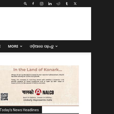
E
MORE
ଓଡ଼ିଆରେ ପଢ଼ନ୍ତୁ
Today's News Headlines