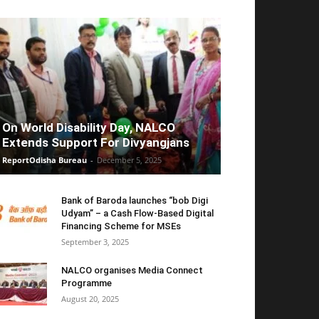
On World Disability Day, NALCO
Extends Support For Divyangjans
ReportOdisha Bureau
-
December 5, 2025
Bank of Baroda launches “bob Digi
Udyam” – a Cash Flow-Based Digital
Financing Scheme for MSEs
September 3, 2025
NALCO organises Media Connect
Programme
August 20, 2025