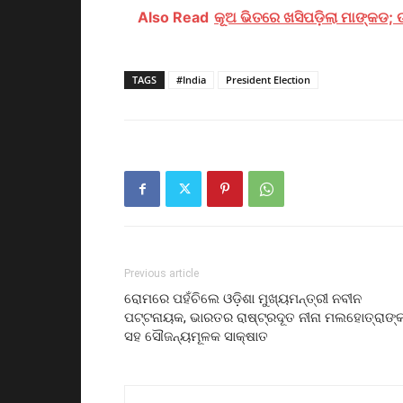
Also Read
କୂଅ ଭିତରେ ଖସିପଡ଼ିଲା ମାଙ୍କଡ; 
TAGS
#India
President Election
Previous article
ରୋମରେ ପହଁଚିଲେ ଓଡ଼ିଶା ମୁଖ୍ୟମନ୍ତ୍ରୀ ନବୀନ
ପଟ୍ଟନାୟକ, ଭାରତର ରାଷ୍ଟ୍ରଦୂତ ନୀନା ମଲହୋତ୍ରାଙ୍
ସହ ସୌଜନ୍ୟମୂଳକ ସାକ୍ଷାତ