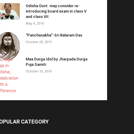
Odisha Govt. may consider re-
introducing board exam in class V
and class VII:
May 4, 2016
“Panchasakha”-Sri Balaram Das
October 28, 2015
Maa Durga Idol by Jharpada Durga
Puja Samiti
October 10, 2016
OPULAR CATEGORY