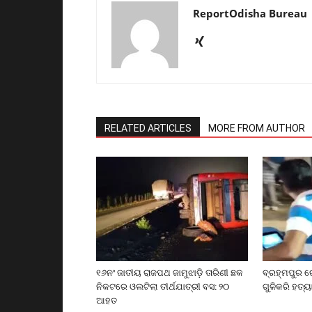
ReportOdisha Bureau
RELATED ARTICLES
MORE FROM AUTHOR
୧୬ନଂ ଜାତୀୟ ରାଜପଥ ଜାମୁଝାଡ଼ି ତାରିଣୀ ଛକ
ବ୍ରହ୍ମପୁର ର
ନିକଟରେ ଓଲଟିଲା ତୀର୍ଥଯାତ୍ରୀ ବସ: ୨୦
ଗୁଳିକରି ହତ୍ୟ
ଆହତ