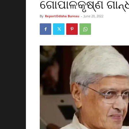
ଗୋପାଳକୃଷ୍ଣ ଗାନ୍
By
ReportOdisha Bureau
-
June 20, 2022