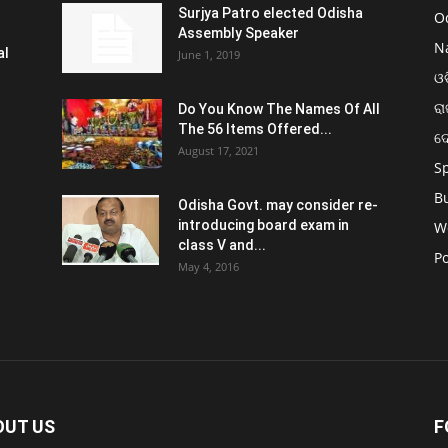
Surjya Patro elected Odisha
O
Assembly Speaker
N
al
June 1, 2019
ଓଡ
ରା
Do You Know The Names Of All
The 56 Items Offered...
ଦ
August 17, 2021
S
B
Odisha Govt. may consider re-
introducing board exam in
W
class V and...
Po
May 4, 2016
OUT US
F