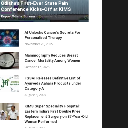
Odisha’s First-Ever State Pain
Conference Kicks-Off at KIMS
ReportOdisha Bureau
-
December 7, 2025
AI Unlocks Cancer’s Secrets For
Personalized Therapy
November 26, 2025
Mammography Reduces Breast
Cancer Mortality Among Women
October 17, 2025
FSSAI Releases Definitive List of
Ayurveda Aahara Products under
Category A
August 3, 2025
KIMS Super Speciality Hospital:
Eastern India’s First Double Knee
Replacement Surgery on 87-Year-Old
Woman Performed
August 3, 2025