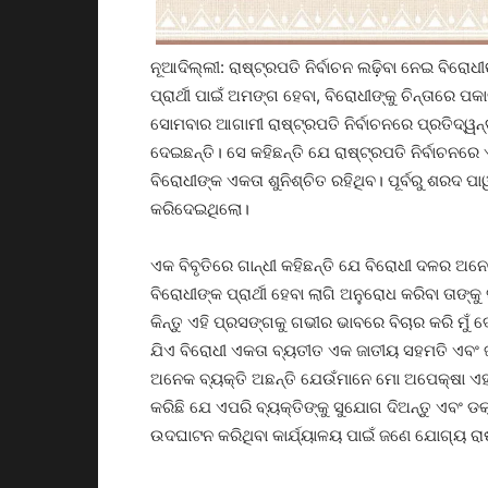
ନୂଆଦିଲ୍ଲୀ: ରାଷ୍ଟ୍ରପତି ନିର୍ବାଚନ ଲଢ଼ିବା ନେଇ ବିରୋ
ପ୍ରାର୍ଥୀ ପାଇଁ ଅମଙ୍ଗ ହେବା, ବିରୋଧୀଙ୍କୁ ଚିନ୍ତାରେ 
ସୋମବାର ଆଗାମୀ ରାଷ୍ଟ୍ରପତି ନିର୍ବାଚନରେ ପ୍ରତିଦ୍ୱନ୍
ଦେଇଛନ୍ତି। ସେ କହିଛନ୍ତି ଯେ ରାଷ୍ଟ୍ରପତି ନିର୍ବାଚନରେ
ବିରୋଧୀଙ୍କ ଏକତା ଶୁନିଶ୍ଚିତ ରହିଥିବ। ପୂର୍ବରୁ ଶରଦ ପାୱ
କରିଦେଇଥିଲୋ।
ଏକ ବିବୃତିରେ ଗାନ୍ଧୀ କହିଛନ୍ତି ଯେ ବିରୋଧୀ ଦଳର ଅନେ
ବିରୋଧୀଙ୍କ ପ୍ରାର୍ଥୀ ହେବା ଲାଗି ଅନୁରୋଧ କରିବା ତାଙ୍କୁ
କିନ୍ତୁ ଏହି ପ୍ରସଙ୍ଗକୁ ଗଭୀର ଭାବରେ ବିଚାର କରି ମୁଁ 
ଯିଏ ବିରୋଧୀ ଏକତା ବ୍ୟତୀତ ଏକ ଜାତୀୟ ସହମତି ଏବଂ ଜା
ଅନେକ ବ୍ୟକ୍ତି ଅଛନ୍ତି ଯେଉଁମାନେ ମୋ ଅପେକ୍ଷା ଏହା
କରିଛି ଯେ ଏପରି ବ୍ୟକ୍ତିଙ୍କୁ ସୁଯୋଗ ଦିଅନ୍ତୁ ଏବଂ 
ଉଦଘାଟନ କରିଥିବା କାର୍ଯ୍ୟାଳୟ ପାଇଁ ଜଣେ ଯୋଗ୍ୟ ରାଷ