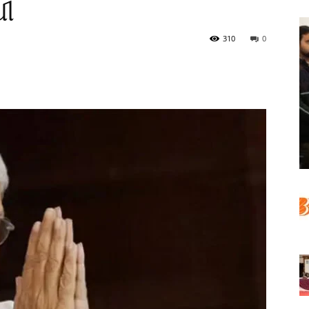
ଧୀ
310
0