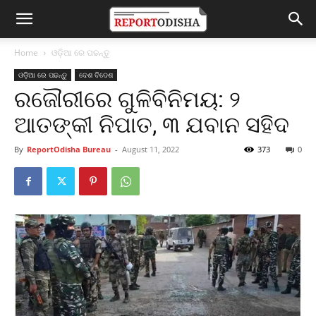
Home
ଓଡ଼ିଆ ରେ ପଢନ୍ତୁ
ଓଡ଼ିଆ ରେ ପଢନ୍ତୁ
ଦେଶ ବିଦେଶ
ରଜୌରୀରେ ଗୁଳିବିନିମୟ: ୨
ଆତଙ୍କୀ ନିପାତ, ୩ ଯବାନ ସହିଦ
By
ReportOdisha Bureau
-
August 11, 2022
373
0