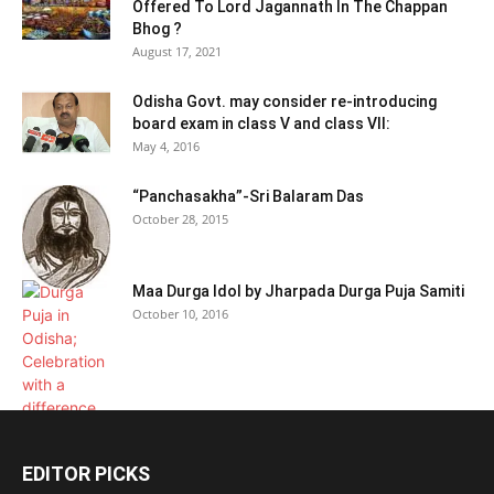
Offered To Lord Jagannath In The Chappan
Bhog ?
August 17, 2021
Odisha Govt. may consider re-introducing
board exam in class V and class VII:
May 4, 2016
“Panchasakha”-Sri Balaram Das
October 28, 2015
Maa Durga Idol by Jharpada Durga Puja Samiti
October 10, 2016
EDITOR PICKS