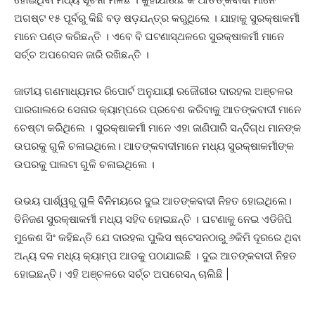
ଅଗଷ୍ଟ ୧୫ ପୂର୍ବରୁ କିଛି ବଡ଼ ଷଡ଼ଯନ୍ତ୍ର କରୁଥିଲେ । ଯାହାକୁ ସୁରକ୍ଷାକର୍ମୀ
ମାନେ ପଣ୍ଡ କରିଛନ୍ତି । ଏବେ ବି ଘଟଣାସ୍ଥଳରେ ସୁରକ୍ଷାକର୍ମୀ ମାନେ
ସର୍ଚ୍ଚ ଅପରେସନ ଜାରି ରଖିଛନ୍ତି ।
ଜାତୀୟ ଗଣମାଧ୍ୟମର ରିପୋର୍ଟ ଅନୁଯାୟୀ ରଜୌରୀର ଦାରହଲ ଅଞ୍ଚଳର
ପାରଗାଲରେ ସେନାର କ୍ୟାମ୍ପରେ ପ୍ରବେଶ କରିବାକୁ ଆତଙ୍କବାଦୀ ମାନେ
ଚେଷ୍ଟା କରିଥିଲେ । ସୁରକ୍ଷାକର୍ମୀ ମାନେ ଏହା ଜାଣିପାରି ସନ୍ଦିଗ୍ଧ ମାନଙ୍କ
ଉପରକୁ ଗୁଳି ଚଳାଇଥିଲେ। ଆତଙ୍କବାଦୀମାନେ ମଧ୍ୟ ସୁରକ୍ଷାକର୍ମୀଙ୍କ
ଉପରକୁ ପାଲଟା ଗୁଳି ଚଳାଇଥିଲେ ।
ଉଭୟ ପାର୍ଶ୍ୱରୁ ଗୁଳି ବିନିମୟରେ ଦୁଇ ଆତଙ୍କବାଦୀ ନିହତ ହୋଇଥିଲେ।
ତିନିଜଣ ସୁରକ୍ଷାକର୍ମୀ ମଧ୍ୟ ସହିଦ ହୋଇଛନ୍ତି । ଘଟଣାକୁ ନେଇ ଏଡିଜିପି
ମୁକେଶ ସିଂ କହିଛନ୍ତି ଯେ ଦାରହଲ ପୁଲିସ ଷ୍ଟେସନଠାରୁ ୬କିମି ଦୂରରେ ଥିବା
ଅନ୍ୟ ଦଳ ମଧ୍ୟ କ୍ୟାମ୍ପ ଆଡକୁ ପଠାଯାଇଛି । ଦୁଇ ଆତଙ୍କବାଦୀ ନିହତ
ହୋଇଛନ୍ତି। ଏହି ଅଞ୍ଚଳରେ ସର୍ଚ୍ଚ ଅପରେସନ୍ ଚାଲିଛି |