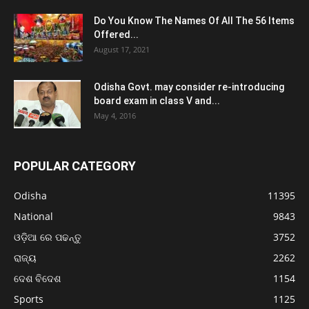
Do You Know The Names Of All The 56 Items
Offered...
August 17, 2021
Odisha Govt. may consider re-introducing
board exam in class V and...
May 4, 2016
POPULAR CATEGORY
Odisha
11395
National
9843
ଓଡ଼ିଆ ରେ ପଢନ୍ତୁ
3752
ରାଜ୍ୟ
2262
ଦେଶ ବିଦେଶ
1154
Sports
1125