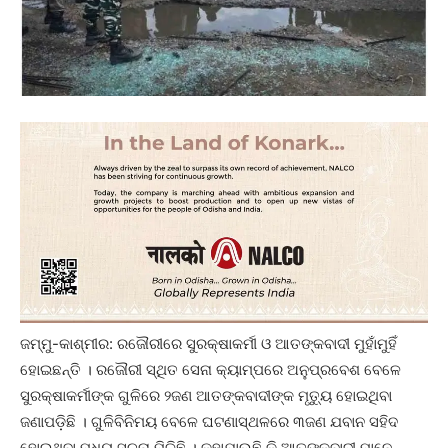
ଜମ୍ମୁ-କାଶ୍ମୀର: ରଜୌରୀରେ ସୁରକ୍ଷାକର୍ମୀ ଓ ଆତଙ୍କବାଦୀ ମୁହାଁମୁହିଁ
ହୋଇଛନ୍ତି । ରଜୌରୀ ସ୍ଥିତ ସେନା କ୍ୟାମ୍ପରେ ଅନୁପ୍ରବେଶ ବେଳେ
ସୁରକ୍ଷାକର୍ମୀଙ୍କ ଗୁଳିରେ ୨ଜଣ ଆତଙ୍କବାଦୀଙ୍କ ମୃତ୍ୟୁ ହୋଇଥିବା
ଜଣାପଡ଼ିଛି । ଗୁଳିବିନିମୟ ବେଳେ ଘଟଣାସ୍ଥଳରେ ୩ଜଣ ଯବାନ ସହିଦ
ହୋଇଥିବା ମଧ୍ୟ ସୂଚନା ମିଳିଛି । କୁହାଯାଉଛି କି ଆତଙ୍କବାଦୀ ମାନେ