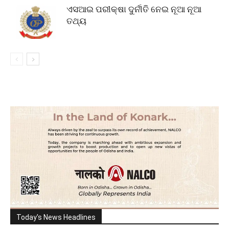
ଏସଆଇ ପରୀକ୍ଷା ଦୁର୍ନୀତି ନେଇ ନୂଆ ନୂଆ
ତଥ୍ୟ
Today's News Headlines