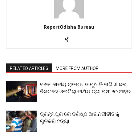
ReportOdisha Bureau
RELATED ARTICLES
MORE FROM AUTHOR
୧୬ନଂ ଜାତୀୟ ରାଜପଥ ଜାମୁଝାଡ଼ି ତାରିଣୀ ଛକ
ନିକଟରେ ଓଲଟିଲା ତୀର୍ଥଯାତ୍ରୀ ବସ: ୨୦ ଆହତ
ବ୍ରହ୍ମପୁର ରେ ବରିଷ୍ଠ ଆଇନଜୀବୀଙ୍କୁ
ଗୁଳିକରି ହତ୍ୟା