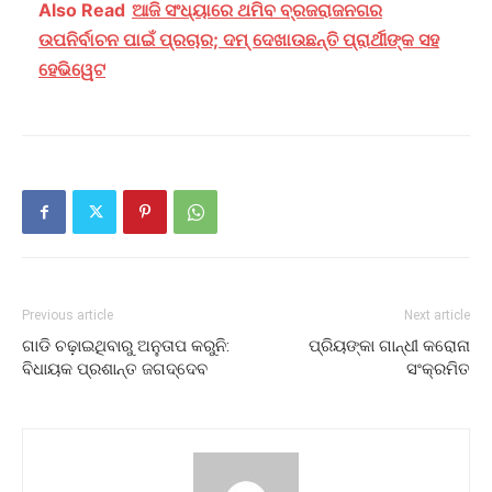
Also Read
ଆଜି ସଂଧ୍ୟାରେ ଥମିବ ବ୍ରଜରାଜନଗର
ଉପନିର୍ବାଚନ ପାଇଁ ପ୍ରଚାର; ଦମ୍‌ ଦେଖାଉଛନ୍ତି ପ୍ରାର୍ଥୀଙ୍କ ସହ
ହେଭିୱେଟ
Previous article
Next article
ଗାଡି ଚଢ଼ାଇଥିବାରୁ ଅନୁତାପ କରୁନି:
ପ୍ରିୟଙ୍କା ଗାନ୍ଧୀ କରୋନା
ବିଧାୟକ ପ୍ରଶାନ୍ତ ଜଗଦ୍ଦେବ
ସଂକ୍ରମିତ