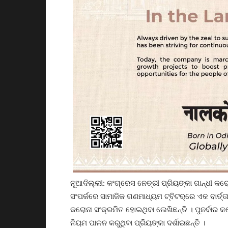
ନୂଆଦିଲ୍ଲୀ: କଂଗ୍ରେସ ନେତ୍ରୀ ପ୍ରିୟଙ୍କା ଗାନ୍ଧୀ କରୋ
ସଂପର୍କରେ ସାମାଜିକ ଗଣମାଧ୍ୟମ ଟ୍ବିଟର୍‌ରେ ଏକ ବାର୍ତ୍
କରୋନା ସଂକ୍ରମିତ ହୋଇଥିବା ଲେଖିଛନ୍ତି । ପୁନର୍ବାର
ନିୟମ ପାଳନ କରୁଥିବା ପ୍ରିୟଙ୍କା ଦର୍ଶାଇଛନ୍ତି ।