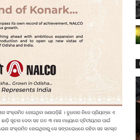
ନା ସଂକ୍ରମିତ ହୋଇଥିବା ଜଣାପଡ଼ିଛି । ବୁଧବାର ନିଜେ ପ୍ରିୟଙ୍କା ଏ
ତା ଛାଡ଼ି ସୂଚନା ଦେବା ସହ ଗତ ୩ ମାସ ମଧ୍ୟରେ ଦ୍ବିତୀୟଥର ପାଇଁ
 କରୋନା ସଂକ୍ରମିତ ହୋଇଥିବାରୁ ସେ ସଙ୍ଗରୋଧରେ ରହିବା ସହ ସମସ୍ତ