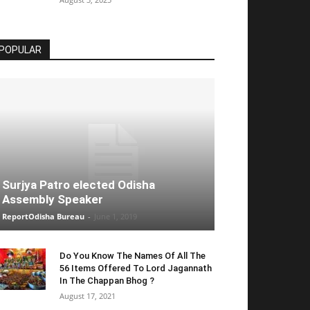
POPULAR
Surjya Patro elected Odisha
Assembly Speaker
ReportOdisha Bureau
-
June 1, 2019
Do You Know The Names Of All The
56 Items Offered To Lord Jagannath
In The Chappan Bhog ?
August 17, 2021