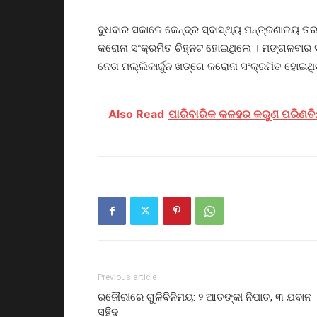
ବୁଧବାର ସକାଳେ କେନ୍ଦ୍ର ସ୍ବାସ୍ଥ୍ୟ ମନ୍ତ୍ରଣାଳୟ ତର
କରୋନା ସଂକ୍ରମିତ ଚିହ୍ନଟ ହୋଇଥିଲେ । ମଙ୍ଗଳବାର ସ
ନେତା ମଲ୍ଲିକାର୍ଜୁନ ଖଡ୍‌ଗେ କରୋନା ସଂକ୍ରମିତ ହୋଇଥି
Also Read
ପାରିବାରିକ କଳହର କରୁଣ ପରିଣତି
Previous article
ରଜୌରୀରେ ଗୁଳିବିନିମୟ: ୨ ଆତଙ୍କୀ ନିପାତ, ୩ ଯବାନ
ସହିଦ