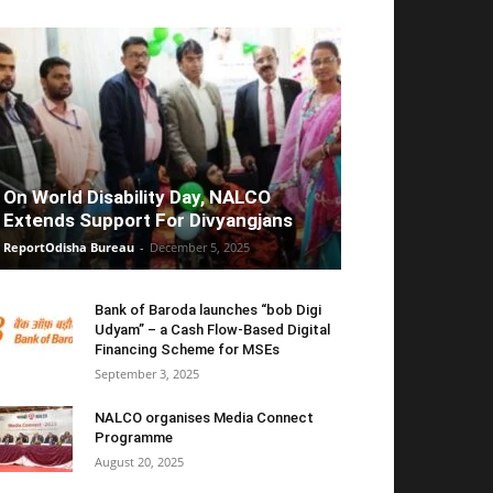
On World Disability Day, NALCO
Extends Support For Divyangjans
ReportOdisha Bureau
-
December 5, 2025
Bank of Baroda launches “bob Digi
Udyam” – a Cash Flow-Based Digital
Financing Scheme for MSEs
September 3, 2025
NALCO organises Media Connect
Programme
August 20, 2025