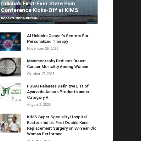
Odisha’s First-Ever State Pain
Conference Kicks-Off at KIMS
ReportOdisha Bureau
-
December 7, 2025
AI Unlocks Cancer’s Secrets For
Personalized Therapy
November 26, 2025
Mammography Reduces Breast
Cancer Mortality Among Women
October 17, 2025
FSSAI Releases Definitive List of
Ayurveda Aahara Products under
Category A
August 3, 2025
KIMS Super Speciality Hospital:
Eastern India’s First Double Knee
Replacement Surgery on 87-Year-Old
Woman Performed
August 3, 2025