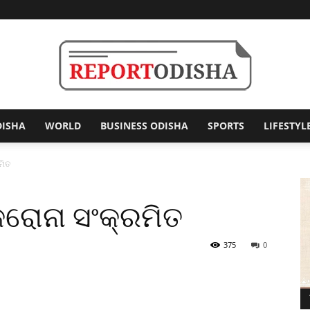
DISHA
WORLD
BUSINESS ODISHA
SPORTS
LIFESTYL
Report
ମିତ
 କରୋନା ସଂକ୍ରମିତ
Odisha
375
0