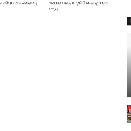
େ ବରିଷ୍ଠ ଆଇନଜୀବୀଙ୍କୁ
ଏସଆଇ ପରୀକ୍ଷା ଦୁର୍ନୀତି ନେଇ ନୂଆ ନୂଆ
ା
ତଥ୍ୟ