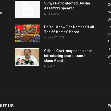
Surjya Patro elected Odisha
O
Assembly Speaker
N
al
June 1, 2019
ଓଡ
ରା
Do You Know The Names Of All
The 56 Items Offered...
ଦ
August 17, 2021
S
B
Odisha Govt. may consider re-
introducing board exam in
W
class V and...
Po
May 4, 2016
OUT US
F