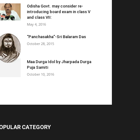
Odisha Govt. may consider re-
introducing board exam in class V
and class VII:
May 4, 2016
“Panchasakha”-Sri Balaram Das
October 28, 2015
Maa Durga Idol by Jharpada Durga
Puja Samiti
October 10, 2016
OPULAR CATEGORY