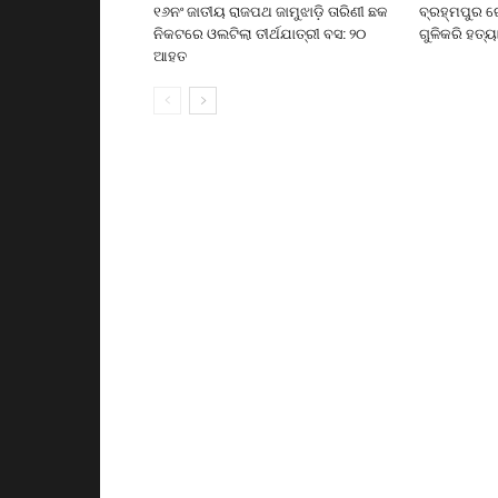
୧୬ନଂ ଜାତୀୟ ରାଜପଥ ଜାମୁଝାଡ଼ି ତାରିଣୀ ଛକ
ବ୍ରହ୍ମପୁର ର
ନିକଟରେ ଓଲଟିଲା ତୀର୍ଥଯାତ୍ରୀ ବସ: ୨୦
ଗୁଳିକରି ହତ୍ୟ
ଆହତ