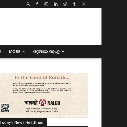
E
MORE
ଓଡ଼ିଆରେ ପଢ଼ନ୍ତୁ
Today's News Headlines