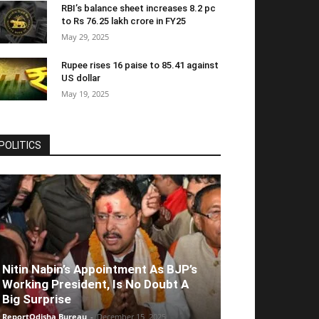
RBI’s balance sheet increases 8.2 pc
to Rs 76.25 lakh crore in FY25
May 29, 2025
Rupee rises 16 paise to 85.41 against
US dollar
May 19, 2025
POLITICS
Nitin Nabin’s Appointment As BJP’s
Working President, Is No Doubt A
Big Surprise
ReportOdisha Bureau
-
December 15, 2025