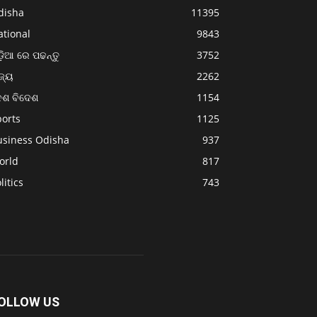
disha
11395
ational
9843
଼ିଆ ରେ ପଢନ୍ତୁ
3752
ଜ୍ୟ
2262
େଶ ବିଦେଶ
1154
ports
1125
usiness Odisha
937
orld
817
litics
743
OLLOW US