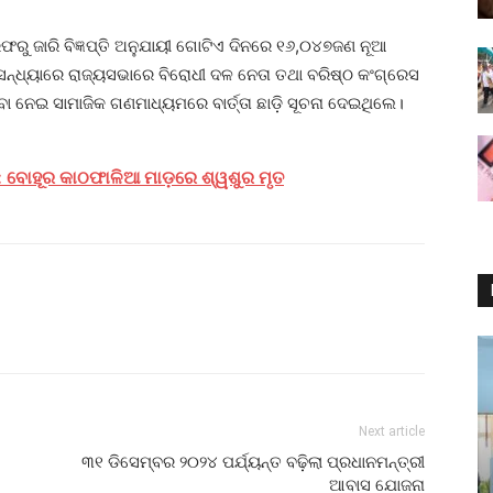
ଫରୁ ଜାରି ବିଜ୍ଞପ୍ତି ଅନୁଯାୟୀ ଗୋଟିଏ ଦିନରେ ୧୬,୦୪୭ଜଣ ନୂଆ
ନ୍ଧ୍ୟାରେ ରାଜ୍ୟସଭାରେ ବିରୋଧୀ ଦଳ ନେତା ତଥା ବରିଷ୍ଠ କଂଗ୍ରେସ
ବା ନେଇ ସାମାଜିକ ଗଣମାଧ୍ୟମରେ ବାର୍ତ୍ତା ଛାଡ଼ି ସୂଚନା ଦେଇଥିଲେ।
: ବୋହୂର କାଠଫାଳିଆ ମାଡ଼ରେ ଶ୍ୱଶୁର ମୃତ
Next article
୩୧ ଡିସେମ୍ବର ୨୦୨୪ ପର୍ଯ୍ୟନ୍ତ ବଢ଼ିଲା ପ୍ରଧାନମନ୍ତ୍ରୀ
ଆବାସ ଯୋଜନା