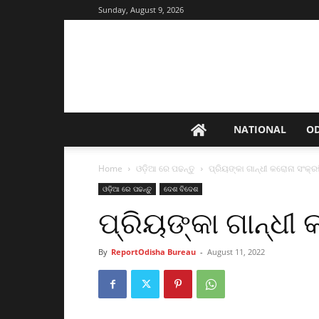
Sunday, August 9, 2026
NATIONAL
O
Home
ଓଡ଼ିଆ ରେ ପଢନ୍ତୁ
ପ୍ରିୟଙ୍କା ଗାନ୍ଧୀ କରୋନା ସଂକ୍ର
ଓଡ଼ିଆ ରେ ପଢନ୍ତୁ
ଦେଶ ବିଦେଶ
ପ୍ରିୟଙ୍କା ଗାନ୍ଧୀ
By
ReportOdisha Bureau
-
August 11, 2022