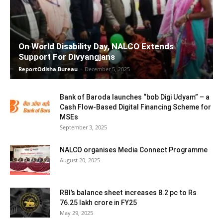
On World Disability Day, NALCO Extends
Support For Divyangjans
ReportOdisha Bureau
-
December 5, 2025
Bank of Baroda launches “bob Digi Udyam” – a
Cash Flow-Based Digital Financing Scheme for
MSEs
September 3, 2025
NALCO organises Media Connect Programme
August 20, 2025
RBI’s balance sheet increases 8.2 pc to Rs
76.25 lakh crore in FY25
May 29, 2025