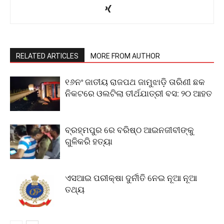
RELATED ARTICLES
MORE FROM AUTHOR
୧୬ନଂ ଜାତୀୟ ରାଜପଥ ଜାମୁଝାଡ଼ି ତାରିଣୀ ଛକ
ନିକଟରେ ଓଲଟିଲା ତୀର୍ଥଯାତ୍ରୀ ବସ: ୨୦ ଆହତ
ବ୍ରହ୍ମପୁର ରେ ବରିଷ୍ଠ ଆଇନଜୀବୀଙ୍କୁ
ଗୁଳିକରି ହତ୍ୟା
ଏସଆଇ ପରୀକ୍ଷା ଦୁର୍ନୀତି ନେଇ ନୂଆ ନୂଆ
ତଥ୍ୟ