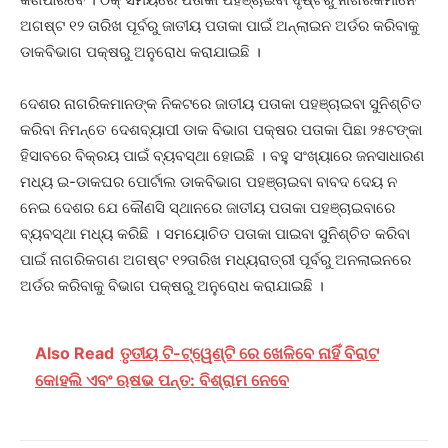
ଅଗଷ୍ଟ ୧୨ ତାରିଖ ପୂର୍ବରୁ ଜାତୀୟ ପତାକା ପାଇଁ ଅନ୍‌ଲାଇନ ଅର୍ଡର କରିବାକୁ
ଡାକବିଭାଗ ପକ୍ଷରୁ ଅନୁରୋଧ କରାଯାଇଛି ।
ଦେଶର ନାଗରିକମାନଙ୍କ ନିକଟରେ ଜାତୀୟ ପତାକା ପହଞ୍ଚାଇବା ସୁନିଶ୍ଚିତ
କରିବା ନିମନ୍ତେ ଦେଶବ୍ୟାପୀ ଡାକ ବିଭାଗ ପକ୍ଷର ପତାକା ପିଛା ୨୫ଟଙ୍କା
ହିସାବରେ ବିକ୍ରୟ ପାଇଁ ବ୍ୟବସ୍ଥା ହୋଇଛି । ବହୁ ସଂଖ୍ୟାରେ ଜନସାଧାରଣ
ମଧ୍ୟ ଇ-ଡାକଘର ପୋର୍ଟାଲ ଡାକବିଭାଗ ପହଞ୍ଚାଇବା ବାବଦ ଦେୟ ନ
ନେଇ ଦେଶର ଯେ କୌଣସି ସ୍ଥାନରେ ଜାତୀୟ ପତାକା ପହଞ୍ଚାଇବାରେ
ବ୍ୟବସ୍ଥା ମଧ୍ୟ କରିଛି । ସମୟୋଚିତ ପତାକା ପାଇବା ସୁନିଶ୍ଚିତ କରିବା
ପାଇଁ ନାଗରିକଗଣ ଅଗଷ୍ଟ ୧୨ତାରିଖ ମଧ୍ୟରାତ୍ରୀ ପୂର୍ବରୁ ଅନଲାଇନରେ
ଅର୍ଡର କରିବାକୁ ବିଭାଗ ପକ୍ଷରୁ ଅନୁରୋଧ କରାଯାଇଛି ।
Also Read
ତୃତୀୟ ଟି-ଟ୍ୱେଣ୍ଟି ରେ ଖେଳିବେ ନାହିଁ ବିରାଟ
କୋହଲି ଏବଂ ଋଷଭ ପନ୍ତ: ବିଶ୍ରାମ ନେବେ