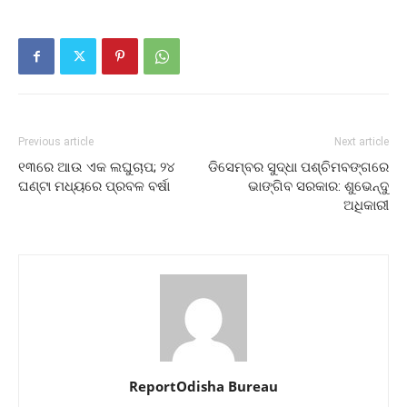
Previous article
Next article
୧୩ରେ ଆଉ ଏକ ଲଘୁଚାପ; ୨୪
ଡିସେମ୍ବର ସୁଦ୍ଧା ପଶ୍ଚିମବଙ୍ଗରେ
ଘଣ୍ଟା ମଧ୍ୟରେ ପ୍ରବଳ ବର୍ଷା
ଭାଙ୍ଗିବ ସରକାର: ଶୁଭେନ୍ଦୁ
ଅଧିକାରୀ
ReportOdisha Bureau