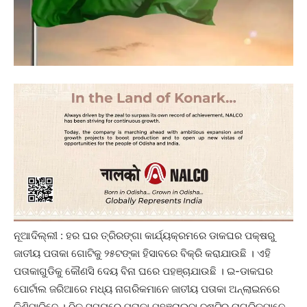
ନୂଆଦିଲ୍ଲୀ : ହର ଘର ତ୍ରିରଙ୍ଗା କାର୍ଯ୍ୟକ୍ରମରେ ଡାକଘର ପକ୍ଷରୁ
ଜାତୀୟ ପତାକା ଗୋଟିକୁ ୨୫ଟଙ୍କା ହିସାବରେ ବିକ୍ରି କରାଯାଉଛି । ଏହି
ପତାକାଗୁଡିକୁ କୌଣସି ଦେୟ ବିନା ଘରେ ପହଞ୍ଚାଯାଉଛି । ଇ-ଡାକଘର
ପୋର୍ଟାଲ ଜରିଆରେ ମଧ୍ୟ ନାଗରିକମାନେ ଜାତୀୟ ପତାକା ଅନ୍‌ଲାଇନରେ
କିଣିପାରିବେ । ଠିକ୍ ସମୟରେ ପତାକା ପହଞ୍ଚାଇବା ଦୃଷ୍ଟିରୁ ନାଗରିକମାନେ