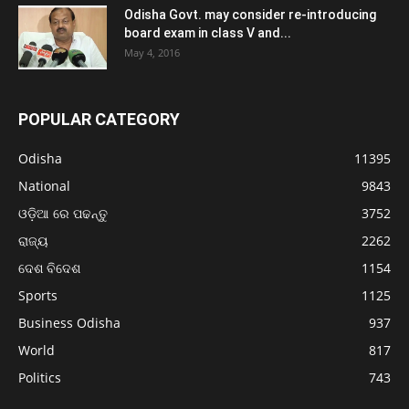
Odisha Govt. may consider re-introducing
board exam in class V and...
May 4, 2016
POPULAR CATEGORY
Odisha
11395
National
9843
ଓଡ଼ିଆ ରେ ପଢନ୍ତୁ
3752
ରାଜ୍ୟ
2262
ଦେଶ ବିଦେଶ
1154
Sports
1125
Business Odisha
937
World
817
Politics
743