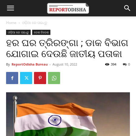
Home
ଓଡ଼ିଆ ରେ ପଢନ୍ତୁ
ଓଡ଼ିଆ ରେ ପଢନ୍ତୁ
ଦେଶ ବିଦେଶ
ହର ଘର ତ୍ରିରଙ୍ଗା ; ଡାକ ବିଭାଗ
ଯୋଗାଇ ଦେଉଛି ଜାତୀୟ ପତାକା
By
ReportOdisha Bureau
-
August 10, 2022
394
0