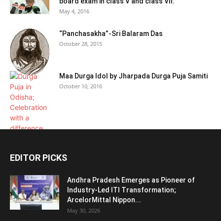
board exam in class V and class VII:
May 4, 2016
“Panchasakha”-Sri Balaram Das
October 28, 2015
Maa Durga Idol by Jharpada Durga Puja Samiti
October 10, 2016
EDITOR PICKS
Andhra Pradesh Emerges as Pioneer of
Industry-Led ITI Transformation;
ArcelorMittal Nippon...
May 30, 2026