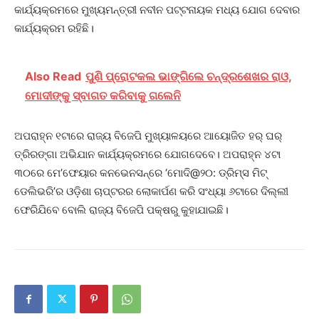
କାର୍ଯ୍ୟକ୍ରମରେ ମୁଖ୍ୟମନ୍ତ୍ରୀ ନବୀନ ପଟ୍ଟନାୟକ ମଧ୍ୟ ଯୋଗ‌ ଦେବାର
କାର୍ଯ୍ୟକ୍ରମ ରହିଛି।
Also Read
ପୁଣି ପ୍ରୋଟକଲ ଭାଙ୍ଗିଲେ ଚନ୍ଦ୍ରଶେଖର ରାଓ,
ମୋଦୀଙ୍କୁ ସ୍ବାଗତ କରିବାକୁ ଗଲେନି
ଅପରାହ୍ନ ୧ଟାରେ ରାଜ୍ୟ ବିଜେପି ମୁଖ୍ୟାଳୟରେ ଆୟୋଜିତ ହର୍‌ ଘର୍‌
ତ୍ରିରଙ୍ଗା ଅଭିଯାନ କାର୍ଯ୍ୟକ୍ରମରେ ଯୋଗଦେବେ। ଅପରାହ୍ନ ୪ଟା
୩୦ରେ ମେ’ଫେୟାର କନଭେନସନ୍‌ରେ ‘ମୋଦି@୨୦: ଡ୍ରିମ୍‌ସ ମିଟ୍‌
ଡେଲିଭରି’ର ଓଡ଼ିଶା ଚାପ୍ଟରର ଲୋକାର୍ପଣ କରି ସଂଧ୍ୟା ୬ଟାରେ ଦିଲ୍ଲୀ
ଫେରିଯିବେ ବୋଲି ରାଜ୍ୟ ବିଜେପି ପକ୍ଷରୁ କୁହାଯାଇଛି।