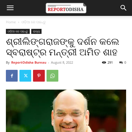
Home
ଓଡ଼ିଆ ରେ ପଢନ୍ତୁ
ଓଡ଼ିଆ ରେ ପଢନ୍ତୁ
ରାଜ୍ୟ
ଶ୍ରୀଲିଙ୍ଗରାଜଙ୍କୁ ଦର୍ଶନ କଲେ
ସ୍ବରାଷ୍ଟ୍ର ମନ୍ତ୍ରୀ ଅମିତ ଶାହ
By
ReportOdisha Bureau
-
August 8, 2022
291
0