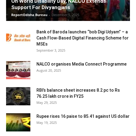
On World Disability Day, NALCO Extends
Support For Divyangjans
ReportOdisha Bureau
-
December 5, 2025
Bank of Baroda launches “bob Digi Udyam” – a
Cash Flow-Based Digital Financing Scheme for
MSEs
September 3, 2025
NALCO organises Media Connect Programme
August 20, 2025
RBI’s balance sheet increases 8.2 pc to Rs
76.25 lakh crore in FY25
May 29, 2025
Rupee rises 16 paise to 85.41 against US dollar
May 19, 2025