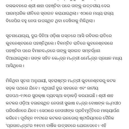
ବାସଭବନରେ ଶ୍ରୀ ଶାହା ପହଞ୍ଚିବା ପରେ ତାଙ୍କୁ ଉତ୍ତରୀୟ ଦେଇ
ପାରମ୍ପରିକ ରୀତିରେ ସ୍ବାଗତ କରାଯାଇଥିଲା। ଏଠାରେ ମଧ୍ୟ ରାଜ୍ୟ
ବିଜେପିର ବହୁ ନେତା ଉପସ୍ଥିତ ଥିବ‌ା ଦେଖିବାକୁ ମିଳିଥିଲା।
ସୂଚନାଯୋଗ୍ୟ, ଦୁଇ ଦିନିଆ ଓଡ଼ିଶା ଗସ୍ତରେ ଆସି ରବିବାର ରାତିରେ
ଭୁବନେଶ୍ବରରେ ପହଞ୍ଚିଥିଲେ। ବିଳମ୍ବିତ ରାତିରେ ଭୁବନେଶ୍ବରରେ
ପହଞ୍ଚିବା ପରେ ବିମାନବନ୍ଦରେ ତାଙ୍କୁ ସ୍ବାଗତ ସମ୍ବର୍ଦ୍ଧନା
ଦିଆଯାଇଥିଲା। ତାଙ୍କ ସହିତ କେନ୍ଦ୍ର ମନ୍ତ୍ରୀ ଧର୍ମେନ୍ଦ୍ର ପ୍ରଧାନ ମଧ୍ୟ
ଆସିଥିଲେ।
ମିଳିଥିବା ସୂଚନା ଅନୁଯାୟୀ, ସ୍ବରାଷ୍ଟ୍ର ମନ୍ତ୍ରୀ ଭୁବନେଶ୍ବରରୁ କଟକ
ସଡ଼କ ପଥରେ ଯିବେ। ଏଥିପାଇଁ ଦୁଇ ସହରରେ ଏବଂ ଜାତୀୟ
ରାଜପଥ-୧୬ରେ ସୁରକ୍ଷା ବ୍ୟବସ୍ଥା କଡ଼ାକଡ଼ି କରଯାଇଛି। ଶ୍ରୀ ଶାହ
କଟକର ଓଡ଼ିଆ ବଜାରସ୍ଥିତ ନେତାଜୀ ସୁଭାଷ ଚନ୍ଦ୍ର ବୋଷଙ୍କ ଜନ୍ମପୀଠ
ପରିଦର୍ଶନରେ ଯିବେ। ସେଠାରେ ନେତାଜୀଙ୍କ ପ୍ରତିମୂର୍ତ୍ତିରେ ମାଲ୍ୟାର୍ପଣ
କରିବେ। ପୂର୍ବାହ୍ନ ୧୧ଟାରେ କଟକର ଇନଡୋର୍‌ ଷ୍ଟାଡିୟମରେ ଦୈନିକ
‘ପ୍ରଜାତନ୍ତ୍ର’ର ୭୫ତମ ବାର୍ଷିକ ଉତ୍ସବରେ ଯୋଗଦେବେ। ଏହି