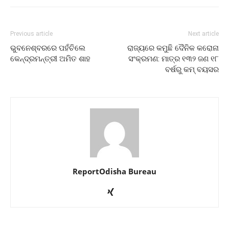
Previous article
Next article
ଭୁବନେଶ୍ବରରେ ପହଁଚିଲେ
ରାଜ୍ୟରେ କମୁଛି ଦୈନିକ କରୋନା
କେନ୍ଦ୍ରମନ୍ତ୍ରୀ ଅମିତ ଶାହ
ସଂକ୍ରମଣ: ମାତ୍ର ୧୩୨ ଜଣ ୧୮
ବର୍ଷରୁ କମ୍ ବୟସର
ReportOdisha Bureau