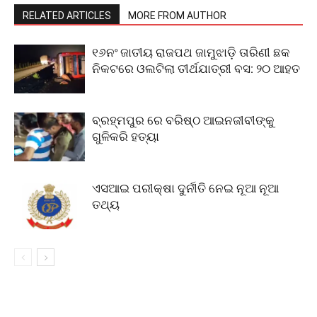
RELATED ARTICLES
MORE FROM AUTHOR
୧୬ନଂ ଜାତୀୟ ରାଜପଥ ଜାମୁଝାଡ଼ି ତାରିଣୀ ଛକ
ନିକଟରେ ଓଲଟିଲା ତୀର୍ଥଯାତ୍ରୀ ବସ: ୨୦ ଆହତ
ବ୍ରହ୍ମପୁର ରେ ବରିଷ୍ଠ ଆଇନଜୀବୀଙ୍କୁ
ଗୁଳିକରି ହତ୍ୟା
ଏସଆଇ ପରୀକ୍ଷା ଦୁର୍ନୀତି ନେଇ ନୂଆ ନୂଆ
ତଥ୍ୟ