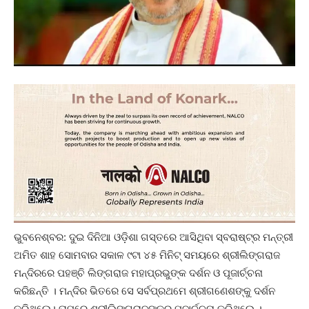
ଭୁବନେଶ୍ବର: ଦୁଇ ଦିନିଆ ଓଡ଼ିଶା ଗସ୍ତରେ ଆସିଥିବା ସ୍ବରାଷ୍ଟ୍ର ମନ୍ତ୍ରୀ
ଅମିତ ଶାହ ସୋମବାର ସକାଳ ୯ଟା ୪୫ ମିନିଟ୍ ସମୟରେ ଶ୍ରୀଲିଙ୍ଗରାଜ
ମନ୍ଦିରରେ ପହଞ୍ଚି ଲିଙ୍ଗରାଜ ମହାପ୍ରଭୁଙ୍କ ଦର୍ଶନ ଓ ପୂଜାର୍ଚ୍ଚନା
କରିଛନ୍ତି । ମନ୍ଦିର ଭିତରେ ସେ ସର୍ବପ୍ରଥମେ ଶ୍ରୀଗଣେଶଙ୍କୁ ଦର୍ଶନ
କରିଥିଲେ। ତାପରେ ଶ୍ରୀଲିଙ୍ଗରାଜଙ୍କର ପୂଜାର୍ଚ୍ଚନା କରିଥିଲେ ।