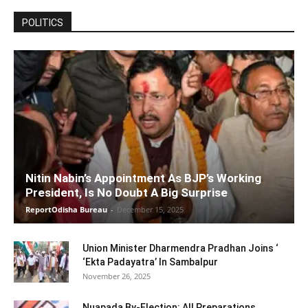
POLITICS
Nitin Nabin’s Appointment As BJP’s Working
President, Is No Doubt A Big Surprise
ReportOdisha Bureau
-
December 15, 2025
Union Minister Dharmendra Pradhan Joins ‘
‘Ekta Padayatra’ In Sambalpur
November 26, 2025
Nuapada By-Election: All Preparations