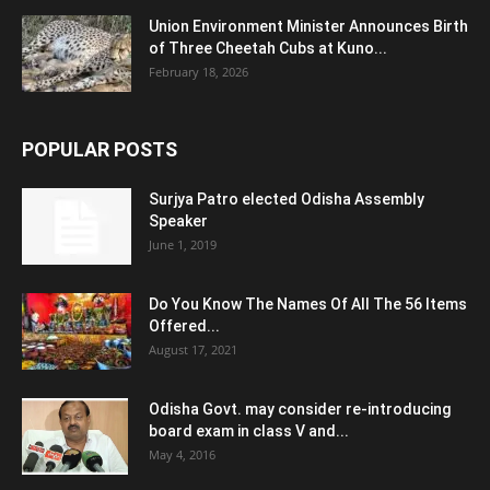
Union Environment Minister Announces Birth
of Three Cheetah Cubs at Kuno...
February 18, 2026
POPULAR POSTS
Surjya Patro elected Odisha Assembly
Speaker
June 1, 2019
Do You Know The Names Of All The 56 Items
Offered...
August 17, 2021
Odisha Govt. may consider re-introducing
board exam in class V and...
May 4, 2016