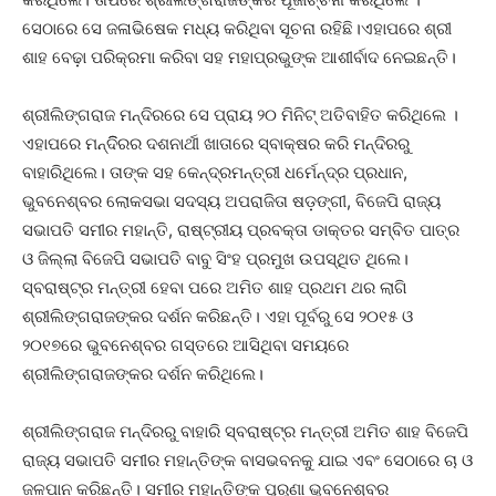
ସେଠାରେ ସେ ଜଳାଭିଷେକ ମଧ୍ୟ କରିଥିବା ସୂଚନା ରହିଛି।ଏହାପରେ ଶ୍ରୀ
ଶାହ ବେଢ଼ା ପରିକ୍ରମା କରିବା ସହ ମହାପ୍ରଭୁଙ୍କ ଆଶୀର୍ବାଦ ନେଇଛନ୍ତି।
ଶ୍ରୀଲିଙ୍ଗରାଜ ମନ୍ଦିରରେ ସେ ପ୍ରାୟ ୨୦ ମିନିଟ୍ ଅତିବାହିତ କରିଥିଲେ ।
ଏହାପରେ ମନ୍ଦିିରର ଦଶନ‌ାର୍ଥୀ ଖାତାରେ ସ୍ବାକ୍ଷର କରି ମନ୍ଦିରରୁ
ବାହାରିଥିଲେ। ତାଙ୍କ ସହ କେନ୍ଦ୍ରମନ୍ତ୍ରୀ ଧର୍ମେନ୍ଦ୍ର ପ୍ରଧାନ,
ଭୁବନେଶ୍ବର ଲୋକସଭା ସଦସ୍ୟ ଅପରାଜିତା ଷଡ଼ଙ୍ଗୀ, ବିଜେପି ରାଜ୍ୟ
ସଭାପତି ସମୀର ମହାନ୍ତି, ରାଷ୍ଟ୍ରୀୟ ପ୍ରବକ୍ତା ଡାକ୍ତର ସମ୍ବିତ ପାତ୍ର
ଓ ଜିଲ୍ଲା ବିଜେପି ସଭାପତି ବାବୁ ସିଂହ ପ୍ରମୁଖ ଉପସ୍ଥିତ ଥି‌ଲେ।
ସ୍ବରାଷ୍ଟ୍ର ମନ୍ତ୍ରୀ ହେବା ପରେ ଅମିତ ଶାହ ପ୍ରଥମ ଥର ଲାଗି
ଶ୍ରୀଲିଙ୍ଗରାଜଙ୍କର ଦର୍ଶନ କରିଛନ୍ତି। ଏହା ପୂର୍ବରୁ ସେ ୨୦୧୫ ଓ
୨୦୧୭ରେ ଭୁବନେଶ୍ବର ଗସ୍ତରେ ଆସିଥିବା ସମୟରେ
ଶ୍ରୀଲିଙ୍ଗରାଜଙ୍କର ଦର୍ଶନ କରିଥିଲେ।
ଶ୍ରୀଲିଙ୍ଗରାଜ ମନ୍ଦିରରୁ ବାହାରି ସ୍ବରାଷ୍ଟ୍ର ମନ୍ତ୍ରୀ ଅମିତ ଶାହ ବିଜେପି
ରାଜ୍ୟ ସଭାପତି ସମୀର ମହାନ୍ତିଙ୍କ ବାସଭବନକୁ ଯାଇ ଏବଂ ସେଠାରେ ଚା ଓ
ଜଳପାନ କରିଛନ୍ତି। ସମୀର ମହାନ୍ତିଙ୍କ ପୁରୁଣା ଭୁବନେଶ୍ବର