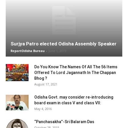
Surjya Patro elected Odisha Assembly Speaker
ReportOdisha Bureau
-
June 1, 2019
Do You Know The Names Of All The 56 Items
Offered To Lord Jagannath In The Chappan
Bhog ?
August 17, 2021
Odisha Govt. may consider re-introducing
board exam in class V and class VII:
May 4, 2016
“Panchasakha”-Sri Balaram Das
October 28, 2015